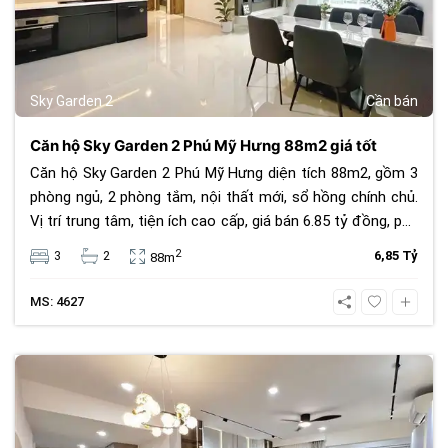
Sky Garden 2
Cần bán
Căn hộ Sky Garden 2 Phú Mỹ Hưng 88m2 giá tốt
Căn hộ Sky Garden 2 Phú Mỹ Hưng diện tích 88m2, gồm 3
phòng ngủ, 2 phòng tắm, nội thất mới, sổ hồng chính chủ.
Vị trí trung tâm, tiện ích cao cấp, giá bán 6.85 tỷ đồng, phù
hợp để ở hoặc đầu tư.
2
3
2
6,85 Tỷ
88m
MS: 4627
683