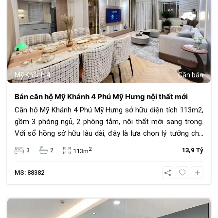
Mỹ Khánh 4
Cần bán
Bán căn hộ Mỹ Khánh 4 Phú Mỹ Hưng nội thất mới
Căn hộ Mỹ Khánh 4 Phú Mỹ Hưng sở hữu diện tích 113m2,
gồm 3 phòng ngủ, 2 phòng tắm, nội thất mới sang trọng.
Với sổ hồng sở hữu lâu dài, đây là lựa chọn lý tưởng cho
an cư và đầu tư. Giá bán 13.9 tỷ đồng, vị trí trung tâm, tiện
2
3
2
13,9 Tỷ
113m
ích đầy đủ.
MS: 88382
611