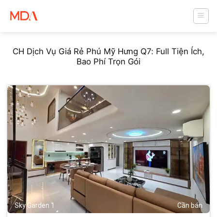
Skip
to
content
CH Dịch Vụ Giá Rẻ Phú Mỹ Hưng Q7: Full Tiện Ích,
Bao Phí Trọn Gói
471
Sky Garden 1
Cần bán