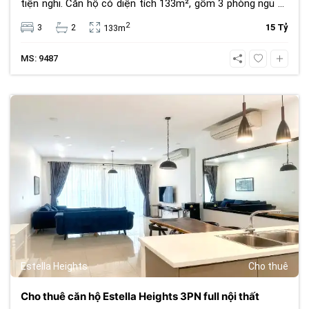
tiện nghi. Căn hộ có diện tích 133m², gồm 3 phòng ngủ và
2 phòng tắm, phù hợp cho gia đình tìm kiếm sự thoải mái
2
3
2
15 Tỷ
133m
và tiện lợi. Căn hộ được trang bị nội thất đầy đủ, thiết kế
sang trọng, hiện đại. Các ô cửa kính lớn giúp đón ánh sáng
MS: 9487
tự nhiên và mở ra tầm nhìn hướng sông thoáng đãng,
mang lại cảm giác thư giãn và gần gũi với thiên nhiên. Đây
là căn hộ nhà mới, đi kèm sổ hồng riêng, đảm bảo pháp lý
694
minh bạch và an toàn cho người mua. Tiện ích nội khu bao
gồm hồ bơi, phòng gym, khu vui chơi trẻ em, công viên
xanh và hệ thống an ninh 24/7. Vị trí thuận lợi, gần trường
quốc tế, trung tâm thương mại, nhà hàng và bệnh viện,
đáp ứng đầy đủ nhu cầu sinh hoạt. Giá bán: 15 tỷ đồng –
một lựa chọn lý tưởng để sở hữu căn hộ cao cấp tại khu
đô thị đáng sống nhất Sài Gòn.
Estella Heights
Cho thuê
Cho thuê căn hộ Estella Heights 3PN full nội thất