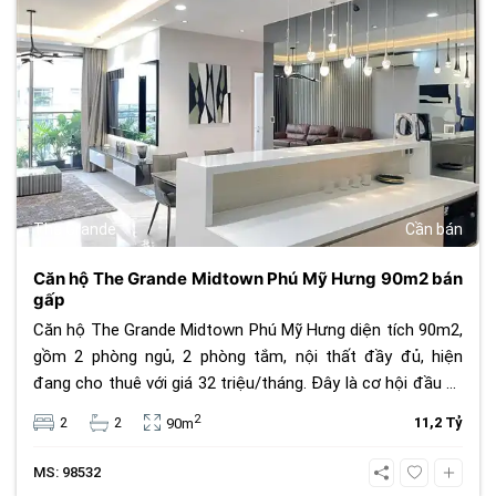
The Grande
Cần bán
Căn hộ The Grande Midtown Phú Mỹ Hưng 90m2 bán
gấp
Căn hộ The Grande Midtown Phú Mỹ Hưng diện tích 90m2,
gồm 2 phòng ngủ, 2 phòng tắm, nội thất đầy đủ, hiện
đang cho thuê với giá 32 triệu/tháng. Đây là cơ hội đầu tư
hấp dẫn với giá bán chỉ 11.2 tỷ đồng, vị trí trung tâm, tiện
2
2
2
11,2 Tỷ
90m
ích cao cấp, sinh lời bền vững.
MS: 98532