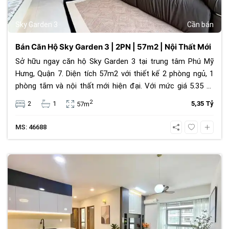
Sky Garden 3
Cần bán
Bán Căn Hộ Sky Garden 3 | 2PN | 57m2 | Nội Thất Mới
Sở hữu ngay căn hộ Sky Garden 3 tại trung tâm Phú Mỹ
Hưng, Quận 7. Diện tích 57m2 với thiết kế 2 phòng ngủ, 1
phòng tắm và nội thất mới hiện đại. Với mức giá 5.35 tỷ
đồng, đây là lựa chọn an cư lý tưởng hoặc đầu tư cho
2
2
1
5,35 Tỷ
57m
thuê sinh lời cao trong cộng đồng văn minh.
MS: 46688
1069