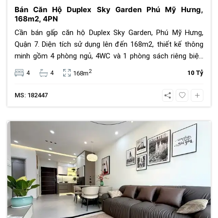
Bán Căn Hộ Duplex Sky Garden Phú Mỹ Hưng,
168m2, 4PN
Cần bán gấp căn hộ Duplex Sky Garden, Phú Mỹ Hưng,
Quận 7. Diện tích sử dụng lên đến 168m2, thiết kế thông
minh gồm 4 phòng ngủ, 4WC và 1 phòng sách riêng biệt.
Căn góc cực đẹp, nội thất cao cấp từ An Cường, Malloca,
2
4
4
10 Tỷ
168m
Hafele. Giá bán chỉ 10 tỷ đồng. Liên hệ ngay để xem nhà.
MS: 182447
180