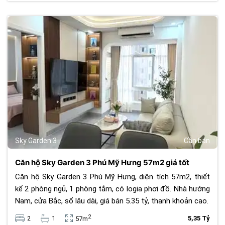
364
Sky Garden 3
Cần bán
Căn hộ Sky Garden 3 Phú Mỹ Hưng 57m2 giá tốt
Căn hộ Sky Garden 3 Phú Mỹ Hưng, diện tích 57m2, thiết
kế 2 phòng ngủ, 1 phòng tắm, có logia phơi đồ. Nhà hướng
Nam, cửa Bắc, sổ lâu dài, giá bán 5.35 tỷ, thanh khoản cao.
2
2
1
5,35 Tỷ
57m