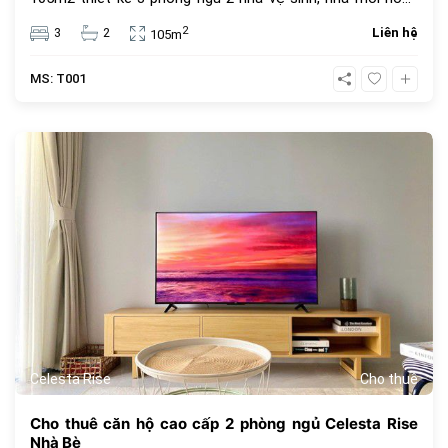
thiện nội thất cơ bản, view hồ bơi. Giá bán 7,1 tỷ bao thuế
2
3
2
Liên hệ
105m
phí. Tiện ích dự án Celesta Rise mang lại dành cho cư dân
với những dịch vụ tiện nghi, cao cấp mang tiêu chuẩn của
MS: T001
một căn hộ Singapore với hơn 30 tiện ích ngay trong chính
khu dân cư như : hồ bơi dài 200m, hồ tạo sóng và thác
nước nhân tạo, hồ bơi cho trẻ trên 5 tuổi, khu BBQ, khu
365
cấm trại, sân tennis, sân bóng rổ, sân golf mini, khu tắm
hơi, Jacuzzi, khu hát karaoke, trung tâm Gym và Yoga,
công viên cho thú cưng, khu chiếu phim ngoài trời, khu nhà
trên cây, khu cắm trại,..
Celesta Rise
Cho thuê
Cho thuê căn hộ cao cấp 2 phòng ngủ Celesta Rise
Nhà Bè