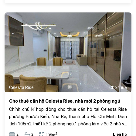
cao cấp mang tiêu chuẩn của một căn hộ Singapore với
hơn 30 tiện ích ngay trong chính khu dân cư như : hồ bơi
dài 200m, hồ tạo sóng và thác nước nhân tạo, hồ bơi cho
387
trẻ trên 5 tuổi, khu BBQ, khu cấm trại, sân tennis, sân bóng
rổ, sân golf mini, khu tắm hơi, Jacuzzi, khu hát karaoke,
trung tâm Gym và Yoga, công viên cho thú cưng, khu chiếu
phim ngoài trời, khu nhà trên cây, khu cắm trại,..
Celesta Rise
Cho thuê
Cho thuê căn hộ Celesta Rise, nhà mới 2 phòng ngủ
Chính chủ kí hợp đồng cho thuê căn hộ tại Celesta Rise
phường Phước Kiển, Nhà Bè, thành phố Hồ Chí Minh. Diện
tích 105m2 thiết kế 2 phòng ngủ,1 phòng làm việc 2 nhà vệ
sinh, nhà mới 100% đầy đủ trang thiết bị nội thất cao cấp,
2
2
2
Liên hệ
105m