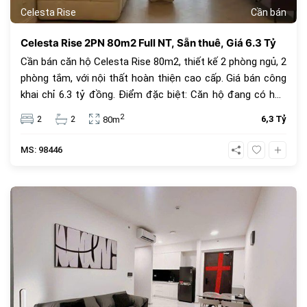
Celesta Rise
Cần bán
Celesta Rise 2PN 80m2 Full NT, Sẵn thuê, Giá 6.3 Tỷ
Cần bán căn hộ Celesta Rise 80m2, thiết kế 2 phòng ngủ, 2
phòng tắm, với nội thất hoàn thiện cao cấp. Giá bán công
khai chỉ 6.3 tỷ đồng. Điểm đặc biệt: Căn hộ đang có hợp
đồng thuê ổn định, đảm bảo sinh lời ngay lập tức cho nhà
2
2
2
6,3 Tỷ
80m
đầu tư. Vị trí Celesta Rise mặt tiền Nguyễn Hữu Thọ, tiện
ích đẳng cấp 5 sao. Cơ hội đầu tư an toàn và hiệu quả
MS: 98446
nhất khu Nam Sài Gòn.
457