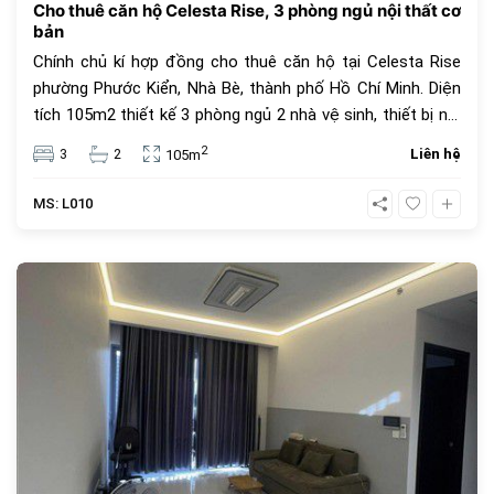
Cho thuê căn hộ Celesta Rise, 3 phòng ngủ nội thất cơ
bản
Chính chủ kí hợp đồng cho thuê căn hộ tại Celesta Rise
phường Phước Kiển, Nhà Bè, thành phố Hồ Chí Minh. Diện
tích 105m2 thiết kế 3 phòng ngủ 2 nhà vệ sinh, thiết bị nội
thất cơ bản, view đẹp thoáng mát. Giá thuê 25 triệu. Tiện
2
3
2
Liên hệ
105m
ích dự án Celesta Rise mang lại dành cho cư dân với những
dịch vụ tiện nghi, cao cấp mang tiêu chuẩn của một căn
MS: L010
hộ Singapore với hơn 30 tiện ích ngay trong chính khu dân
cư như : hồ bơi dài 200m, hồ tạo sóng và thác nước nhân
tạo, hồ bơi cho trẻ trên 5 tuổi, khu BBQ, khu cấm trại, sân
373
tennis, sân bóng rổ, sân golf mini, khu tắm hơi, Jacuzzi,
khu hát karaoke, trung tâm Gym và Yoga, công viên cho
thú cưng, khu chiếu phim ngoài trời, khu nhà trên cây, khu
cắm trại,..