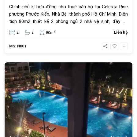
Chính chủ kí hợp đồng cho thuê căn hộ tại Celesta Rise
phường Phước Kiển, Nhà Bè, thành phố Hồ Chí Minh. Diện
tích 80m2 thiết kế 2 phòng ngủ 2 nhà vệ sinh, đầy đủ
trang thiết bị nội thất cao cấp, view thoáng mát. Giá thuê
2
2
2
Liên hệ
80m
16 triệu. Tiện ích dự án Celesta Rise mang lại dành cho cư
dân với những dịch vụ tiện nghi, cao cấp mang tiêu chuẩn
MS: N001
của một căn hộ Singapore với hơn 30 tiện ích ngay trong
chính khu dân cư như : hồ bơi dài 200m, hồ tạo sóng và
thác nước nhân tạo, hồ bơi cho trẻ trên 5 tuổi, khu BBQ,
637
khu cấm trại, sân tennis, sân bóng rổ, sân golf mini, khu
tắm hơi, Jacuzzi, khu hát karaoke, trung tâm Gym và Yoga,
công viên cho thú cưng, khu chiếu phim ngoài trời, khu nhà
trên cây, khu cắm trại,..