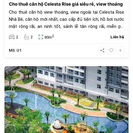
Cho thuê căn hộ Celesta Rise giá siêu rẻ, view thoáng
Cho thuê căn hộ view thoáng, view ngoài tại Celesta Rise
Nhà Bè, căn hộ mới nhất, cao cấp đủ tiện ích, hồ bơi nước
mặt rộng rãi, an ninh tốt, sảnh lễ tân rộng rãi, miễn phí
gym, phòng karaoke... Giá thuê chỉ 11.5 triệu đồng.
2
2
2
Liên hệ
80m
MS: U1
594