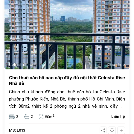
Celesta Rise
Cho thuê
Cho thuê căn hộ cao cấp đầy đủ nội thất Celesta Rise
Nhà Bè
Chính chủ kí hợp đồng cho thuê căn hộ tại Celesta Rise
phường Phước Kiển, Nhà Bè, thành phố Hồ Chí Minh. Diện
tích 80m2 thiết kế 2 phòng ngủ 2 nhà vệ sinh, đầy đủ
trang thiết bị nội thất cao cấp, view thoáng mát, nhà mới
2
2
2
Liên hệ
80m
sạch đẹp, giá thuê 15 triệu VNĐ. Tiện ích dự án Celesta
Rise mang lại dành cho cư dân với những dịch vụ tiện nghi,
MS: L013