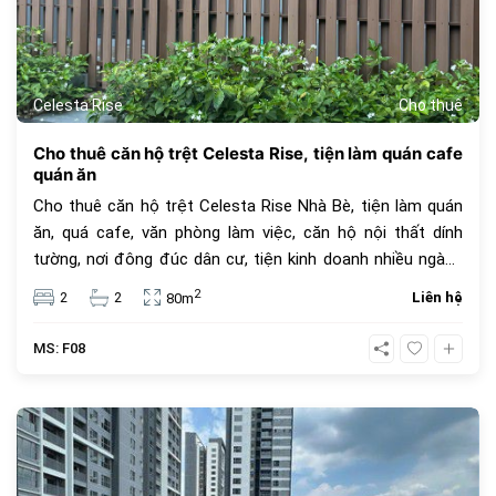
Celesta Rise
Cho thuê
Cho thuê căn hộ trệt Celesta Rise, tiện làm quán cafe
quán ăn
Cho thuê căn hộ trệt Celesta Rise Nhà Bè, tiện làm quán
ăn, quá cafe, văn phòng làm việc, căn hộ nội thất dính
tường, nơi đông đúc dân cư, tiện kinh doanh nhiều ngành
nghề, diện tích nội thất 80m2, diện tích sân vườn 20m2.
2
2
2
Liên hệ
80m
Giá thuê 25 triệu đồng
MS: F08
606