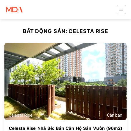
Skip
to
content
BẤT ĐỘNG SẢN:
CELESTA RISE
722
Celesta Rise
Cần bán
Celesta Rise Nhà Bè: Bán Căn Hộ Sân Vườn (96m2)