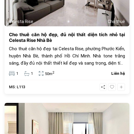
Celesta Rise
Cho thuê
Cho thuê căn hộ đẹp, đủ nội thất diện tích nhỏ tại
Celesta Rise Nhà Bè
Cho thuê căn hộ đẹp tại Celesta Rise, phường Phước Kiển,
huyện Nhà Bè, thành phố Hồ Chí Minh. Nhà tone trắng
sáng, đầy đủ nội thất thiết kế đẹp và sang trọng, diện tích
50m2 1 phòng ngủ 1 nhà tắm, giá thuê 12,5 triệu chưa
2
1
1
Liên hệ
50m
gồm phí quản lí, thuế VAT và các tiện ích khác.
MS: L113
445