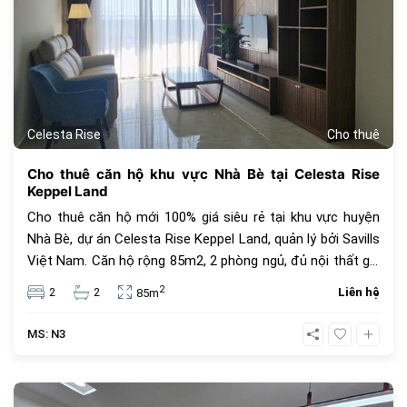
Celesta Rise
Cho thuê
Cho thuê căn hộ khu vực Nhà Bè tại Celesta Rise
Keppel Land
Cho thuê căn hộ mới 100% giá siêu rẻ tại khu vực huyện
Nhà Bè, dự án Celesta Rise Keppel Land, quản lý bởi Savills
Việt Nam. Căn hộ rộng 85m2, 2 phòng ngủ, đủ nội thất giá
18 triệu đồng. Khu an ninh, dân trí cao, nhiều tiện ích như
2
2
2
Liên hệ
85m
hồ bơi nước mặn, phòng gym cao cấp, phòng karaoke, sân
chơi thú cưng...
MS: N3
583