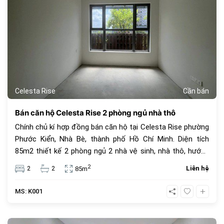
công viên cho thú cưng, khu chiếu phim ngoài trời, khu nhà
trên cây, khu cắm trại,..
Celesta Rise
Cần bán
Bán căn hộ Celesta Rise 2 phòng ngủ nhà thô
Chính chủ kí hợp đồng bán căn hộ tại Celesta Rise phường
Phước Kiển, Nhà Bè, thành phố Hồ Chí Minh. Diện tích
85m2 thiết kế 2 phòng ngủ 2 nhà vệ sinh, nhà thô, hướng
đông nam. Giá bán 5,8 tỷ bao thuế phí. Tiện ích dự án
2
2
2
Liên hệ
85m
Celesta Rise mang lại dành cho cư dân với những dịch vụ
tiện nghi, cao cấp mang tiêu chuẩn của một căn hộ
MS: K001
Singapore với hơn 30 tiện ích ngay trong chính khu dân cư
như : hồ bơi dài 200m, hồ tạo sóng và thác nước nhân tạo,
hồ bơi cho trẻ trên 5 tuổi, khu BBQ, khu cấm trại, sân