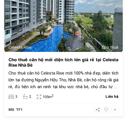
Celesta Rise
Cho thuê
Cho thuê căn hộ mới diện tích lớn giá rẻ tại Celesta
Rise Nhà Bè
Cho thuê căn hộ Celesta Rise mới 100% nhà đẹp, diện tích
lớn tại đường Nguyễn Hữu Thọ, Nhà Bè, căn hộ rộng rãi giá
rẻ, đủ tiện ích an ninh tại khu vực nhà bè, chủ đầu tư uy
tín. Diện tích 105m2, 3 phòng ngủ, 2 phòng tắm, đủ nội
2
3
2
Liên hệ
105m
thất. Giá thuê chỉ 23 triệu đồng.
MS: TF1