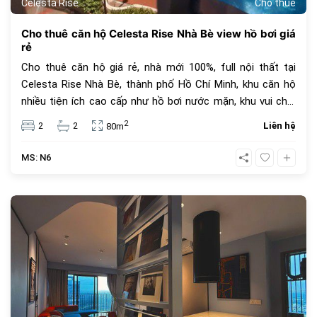
Celesta Rise
Cho thuê
Cho thuê căn hộ Celesta Rise Nhà Bè view hồ bơi giá
rẻ
Cho thuê căn hộ giá rẻ, nhà mới 100%, full nội thất tại
Celesta Rise Nhà Bè, thành phố Hồ Chí Minh, khu căn hộ
nhiều tiện ích cao cấp như hồ bơi nước mặn, khu vui chơi
cho thú cưng, công viện cây xanh, thẻ an ninh, quản lý
2
2
2
Liên hệ
80m
chuyên nghiệp bởi Savills Việt Nam.
MS: N6
694