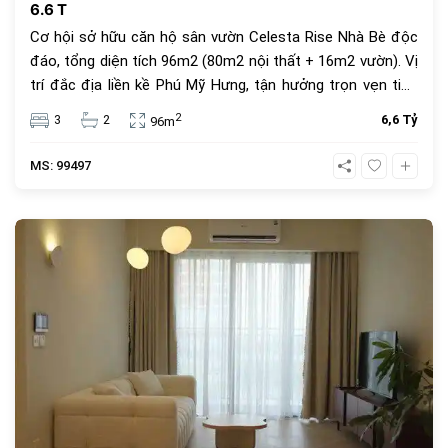
6.6 T
Cơ hội sở hữu căn hộ sân vườn Celesta Rise Nhà Bè độc
đáo, tổng diện tích 96m2 (80m2 nội thất + 16m2 vườn). Vị
trí đắc địa liền kề Phú Mỹ Hưng, tận hưởng trọn vẹn tiện
ích cao cấp. Hiện trạng nhà thô, chuyển nhượng hợp đồng
2
3
2
6,6 Tỷ
96m
mua bán, giá 6.6 tỷ. Đầu tư và tự do thiết kế ngay hôm
nay!
MS: 99497
689