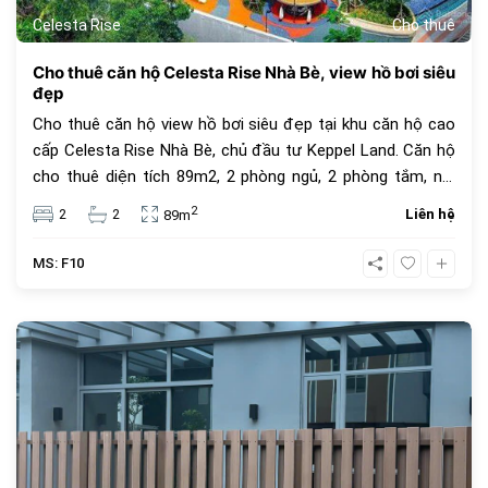
Celesta Rise
Cho thuê
Cho thuê căn hộ Celesta Rise Nhà Bè, view hồ bơi siêu
đẹp
Cho thuê căn hộ view hồ bơi siêu đẹp tại khu căn hộ cao
cấp Celesta Rise Nhà Bè, chủ đầu tư Keppel Land. Căn hộ
cho thuê diện tích 89m2, 2 phòng ngủ, 2 phòng tắm, nội
thất cơ bản dính tường. Giá thuê chỉ 12 triệu đồng.
2
2
2
Liên hệ
89m
MS: F10
635