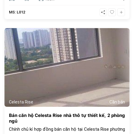
view thoáng mát. Giá thuê 22 triệu. Tiện ích dự án Celesta
Rise mang lại dành cho cư dân với những dịch vụ tiện nghi,
MS: L012
cao cấp mang tiêu chuẩn của một căn hộ Singapore với
hơn 30 tiện ích ngay trong chính khu dân cư như : hồ bơi
dài 200m, hồ tạo sóng và thác nước nhân tạo, hồ bơi cho
420
trẻ trên 5 tuổi, khu BBQ, khu cấm trại, sân tennis, sân bóng
rổ, sân golf mini, khu tắm hơi, Jacuzzi, khu hát karaoke,
trung tâm Gym và Yoga, công viên cho thú cưng, khu chiếu
phim ngoài trời, khu nhà trên cây, khu cắm trại,..
Celesta Rise
Cần bán
Bán căn hộ Celesta Rise nhà thô tự thiết kế, 2 phòng
ngủ
Chính chủ kí hợp đồng bán căn hộ tại Celesta Rise phường