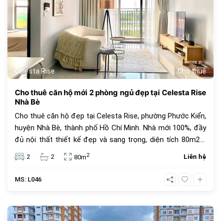
Celesta Rise
Cho thuê
Cho thuê căn hộ mới 2 phòng ngủ đẹp tại Celesta Rise
Nhà Bè
Cho thuê căn hộ đẹp tại Celesta Rise, phường Phước Kiển,
huyện Nhà Bè, thành phố Hồ Chí Minh. Nhà mới 100%, đầy
đủ nội thất thiết kế đẹp và sang trọng, diện tích 80m2 2
phòng ngủ 2 nhà tắm, giá thuê 16 triệu chưa gồm phí quản
2
2
2
Liên hệ
80m
lí và các tiện ích khác.
MS: L046
420