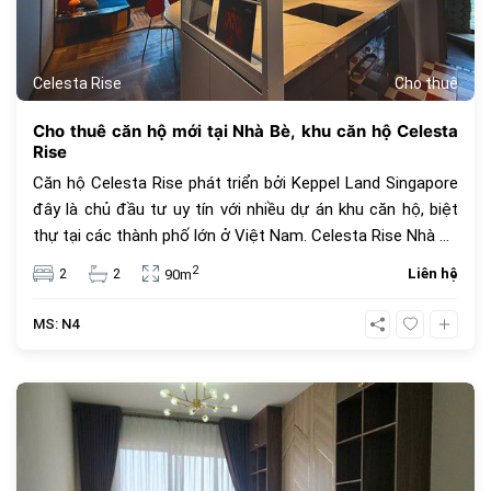
Celesta Rise
Cho thuê
Cho thuê căn hộ mới tại Nhà Bè, khu căn hộ Celesta
Rise
Căn hộ Celesta Rise phát triển bởi Keppel Land Singapore
đây là chủ đầu tư uy tín với nhiều dự án khu căn hộ, biệt
thự tại các thành phố lớn ở Việt Nam. Celesta Rise Nhà Bè
là khu căn hộ trong chuỗi căn hộ và nhà phố Celesta
2
2
2
Liên hệ
90m
Keppel Land Nhà Bè gồm có Celesta Rise, Celesta
Heights, Celesta Avenue
MS: N4
636