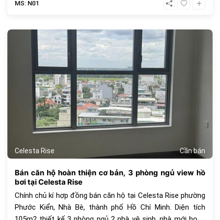
MS: N01
của một căn hộ Singapore với hơn 30 tiện ích ngay trong
chính khu dân cư như : hồ bơi dài 200m, hồ tạo sóng và
thác nước nhân tạo, hồ bơi cho trẻ trên 5 tuổi, khu BBQ,
387
khu cấm trại, sân tennis, sân bóng rổ, sân golf mini, khu
tắm hơi, Jacuzzi, khu hát karaoke, trung tâm Gym và Yoga,
công viên cho thú cưng, khu chiếu phim ngoài trời, khu nhà
trên cây, khu cắm trại,..
Celesta Rise
Cần bán
Bán căn hộ hoàn thiện cơ bản, 3 phòng ngủ view hồ
bơi tại Celesta Rise
Chính chủ kí hợp đồng bán căn hộ tại Celesta Rise phường
Phước Kiển, Nhà Bè, thành phố Hồ Chí Minh. Diện tích
105m2 thiết kế 3 phòng ngủ 2 nhà vệ sinh, nhà mới hoàn