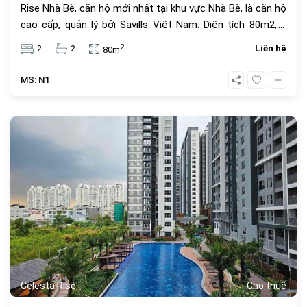
Rise Nhà Bè, căn hộ mới nhất tại khu vực Nhà Bè, là căn hộ
cao cấp, quản lý bởi Savills Việt Nam. Diện tích 80m2, 2
phòng ngủ, 2 phòng tắm. Giá thuê 15 triệu đồng. Vị trí tháp
2
2
2
Liên hệ
80m
T1 căn hộ Celesta Rise Keppel Land.
MS: N1
639
Celesta Rise
Cho thuê