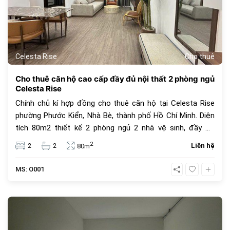
Celesta Rise
Cho thuê
Cho thuê căn hộ cao cấp đầy đủ nội thất 2 phòng ngủ
Celesta Rise
Chính chủ kí hợp đồng cho thuê căn hộ tại Celesta Rise
phường Phước Kiển, Nhà Bè, thành phố Hồ Chí Minh. Diện
tích 80m2 thiết kế 2 phòng ngủ 2 nhà vệ sinh, đầy đủ
trang thiết bị nội thất cao cấp, view thoáng mát. Giá thuê
2
2
2
Liên hệ
80m
18 triệu. Tiện ích dự án Celesta Rise mang lại dành cho cư
dân với những dịch vụ tiện nghi, cao cấp mang tiêu chuẩn
MS: O001
của một căn hộ Singapore với hơn 30 tiện ích ngay trong
chính khu dân cư như : hồ bơi dài 200m, hồ tạo sóng và
thác nước nhân tạo, hồ bơi cho trẻ trên 5 tuổi, khu BBQ,
370
khu cấm trại, sân tennis, sân bóng rổ, sân golf mini, khu
tắm hơi, Jacuzzi, khu hát karaoke, trung tâm Gym và Yoga,