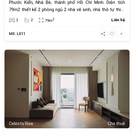
Phước Kiển, Nhà Bè, thành phố Hồ Chí Minh. Diện tích
79m2 thiết kế 2 phòng ngủ 2 nhà vệ sinh, nhà thô tự thiết
kế giá bán 5,2 tỷ. Tiện ích dự án Celesta Rise mang lại
2
2
2
Liên hệ
79m
dành cho cư dân với những dịch vụ tiện nghi, cao cấp
mang tiêu chuẩn của một căn hộ Singapore với hơn 30
MS: L011
tiện ích ngay trong chính khu dân cư như : hồ bơi dài 200m,
hồ tạo sóng và thác nước nhân tạo, hồ bơi cho trẻ trên 5
tuổi, khu BBQ, khu cấm trại, sân tennis, sân bóng rổ, sân
399
golf mini, khu tắm hơi, Jacuzzi, khu hát karaoke, trung tâm
Gym và Yoga, công viên cho thú cưng, khu chiếu phim
ngoài trời, khu nhà trên cây, khu cắm trại,..
Celesta Rise
Cho thuê