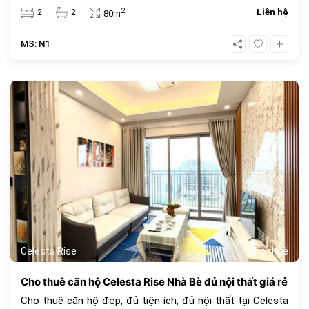
nước mặn cao cấp, phòng gym sang trọng, không gian đi
2
2
2
Liên hệ
80m
bộ an toàn, liền kề Phú Mỹ Hưng Quân 7.
MS: N1
594
Celesta Rise
Cho thuê
Cho thuê căn hộ Celesta Rise Nhà Bè đủ nội thất giá rẻ
Cho thuê căn hộ đẹp, đủ tiện ích, đủ nội thất tại Celesta