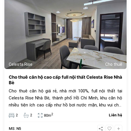
Celesta Rise
Cho thuê
Cho thuê căn hộ cao cấp full nội thất Celesta Rise Nhà
Bè
Cho thuê căn hộ giá rẻ, nhà mới 100%, full nội thất tại
Celesta Rise Nhà Bè, thành phố Hồ Chí Minh, khu căn hộ
nhiều tiện ích cao cấp như hồ bơi nước mặn, khu vui chơi
cho thú cưng, công viện cây xanh, thẻ an ninh, quản lý
2
2
2
Liên hệ
80m
chuyên nghiệp bởi Savills Việt Nam.
MS: N5