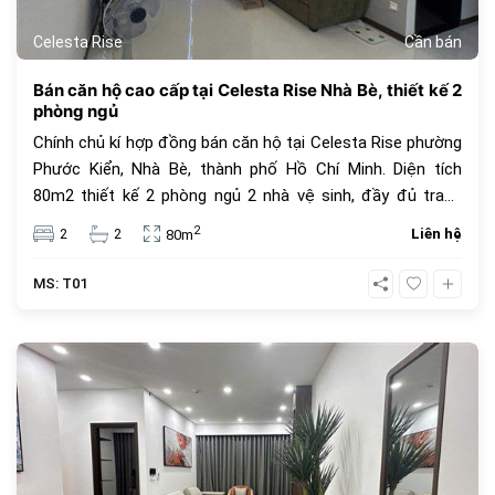
Celesta Rise
Cần bán
Bán căn hộ cao cấp tại Celesta Rise Nhà Bè, thiết kế 2
phòng ngủ
Chính chủ kí hợp đồng bán căn hộ tại Celesta Rise phường
Phước Kiển, Nhà Bè, thành phố Hồ Chí Minh. Diện tích
80m2 thiết kế 2 phòng ngủ 2 nhà vệ sinh, đầy đủ trang
thiết bị nội thất, giá bán 5,7 tỷ bao thuế phí. Tiện ích dự án
2
2
2
Liên hệ
80m
Celesta Rise mang lại dành cho cư dân với những dịch vụ
tiện nghi, cao cấp mang tiêu chuẩn của một căn hộ
MS: T01
Singapore với hơn 30 tiện ích ngay trong chính khu dân cư
như : hồ bơi dài 200m, hồ tạo sóng và thác nước nhân tạo,
hồ bơi cho trẻ trên 5 tuổi, khu BBQ, khu cấm trại, sân
381
tennis, sân bóng rổ, sân golf mini, khu tắm hơi, Jacuzzi,
khu hát karaoke, trung tâm Gym và Yoga, công viên cho
thú cưng, khu chiếu phim ngoài trời, khu nhà trên cây, khu
cắm trại,..