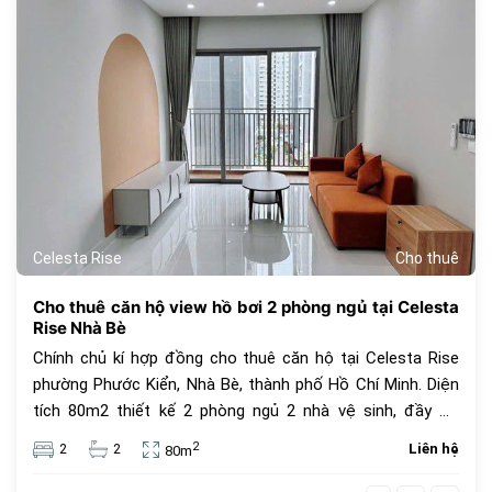
378
tennis, sân bóng rổ, sân golf mini, khu tắm hơi, Jacuzzi,
khu hát karaoke, trung tâm Gym và Yoga, công viên cho
thú cưng, khu chiếu phim ngoài trời, khu nhà trên cây, khu
cắm trại,..
Celesta Rise
Cho thuê
Cho thuê căn hộ view hồ bơi 2 phòng ngủ tại Celesta
Rise Nhà Bè
Chính chủ kí hợp đồng cho thuê căn hộ tại Celesta Rise
phường Phước Kiển, Nhà Bè, thành phố Hồ Chí Minh. Diện
tích 80m2 thiết kế 2 phòng ngủ 2 nhà vệ sinh, đầy đủ
trang thiết bị nội thất cao cấp, view hồ bơi đẹp, giá thuê
2
2
2
Liên hệ
80m
15 triệu. Tiện ích dự án Celesta Rise mang lại dành cho cư
dân với những dịch vụ tiện nghi, cao cấp mang tiêu chuẩn