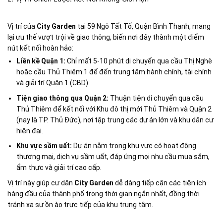
Vị trí của
City Garden
tại 59 Ngô Tất Tố, Quận Bình Thạnh, mang
lại ưu thế vượt trội về giao thông, biến nơi đây thành một điểm
nút kết nối hoàn hảo:
Liền kề Quận 1:
Chỉ mất 5-10 phút di chuyển qua cầu Thị Nghè
hoặc cầu Thủ Thiêm 1 để đến trung tâm hành chính, tài chính
và giải trí Quận 1 (CBD).
Tiện giao thông qua Quận 2:
Thuận tiện di chuyển qua cầu
Thủ Thiêm để kết nối với Khu đô thị mới Thủ Thiêm và Quận 2
(nay là TP. Thủ Đức), nơi tập trung các dự án lớn và khu dân cư
hiện đại.
Khu vực sầm uất:
Dự án nằm trong khu vực có hoạt động
thương mại, dịch vụ sầm uất, đáp ứng mọi nhu cầu mua sắm,
ẩm thực và giải trí cao cấp.
Vị trí này giúp cư dân
City Garden
dễ dàng tiếp cận các tiện ích
hàng đầu của thành phố trong thời gian ngắn nhất, đồng thời
tránh xa sự ồn ào trực tiếp của khu trung tâm.