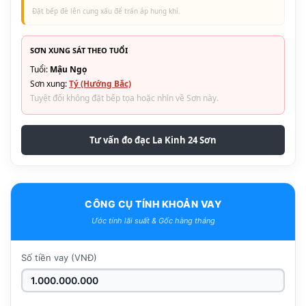
Đặt bếp đè lên cung xấu để trấn áp hung khí.
SƠN XUNG SÁT THEO TUỔI
Tuổi:
Mậu Ngọ
Sơn xung:
Tý (Hướng Bắc)
Tuyệt đối không đặt bếp tọa hoặc nhìn về Sơn này.
Tư vấn đo đạc La Kinh 24 Sơn
CÔNG CỤ TÍNH KHOẢN VAY
Ước tính lãi suất & Gốc hàng tháng
Số tiền vay (VNĐ)