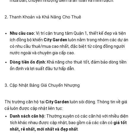
mua bán, chuyển nhượng diễn ra an toàn và minh bạch.
2. Thanh Khoản và Khả Năng Cho Thuê
Nhu cầu cao:
Vị trí cận trung tâm Quận 1, thiết kế đẹp và tiện
ích đồng bộ khiến
City Garden
luôn nằm trong nhóm các dự án
có nhu cầu thuê/mua cao nhất, đặc biệt từ cộng đồng người
nước ngoài và chuyên gia cấp cao.
Dòng tiền ổn định:
Khả năng cho thuê tốt, đảm bảo dòng tiền
ổn định và lợi suất đầu tư hấp dẫn.
3. Cập Nhật Bảng Giá Chuyển Nhượng
Thị trường căn hộ tại
City Garden
luôn sôi động. Thông tin về giá
cả luôn được cập nhật liên tục:
Danh sách căn hộ:
Thường xuyên có các căn hộ với nhiều diện
tích khác nhau được cập nhật, bao gồm cả các căn có
giá tốt
nhất, rẻ nhất, mới nhất và đẹp nhất
.