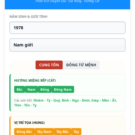
Phân tích chuyên sâu: Tọa Hung - Hướng Cát
NĂM SINH & GIỚI TÍNH
CUNG TỐN
ĐÔNG TỨ MỆNH
HƯỚNG MIỆNG BẾP (CÁT)
Bắc
Nam
Đông
Đông Nam
Các sơn tốt:
Nhâm - Tý - Quý, Bính - Ngọ - Đinh, Giáp - Mão - Ất,
Thìn - Tốn - Tỵ
VỊ TRÍ TỌA (HUNG)
Đông Bắc
Tây Nam
Tây Bắc
Tây