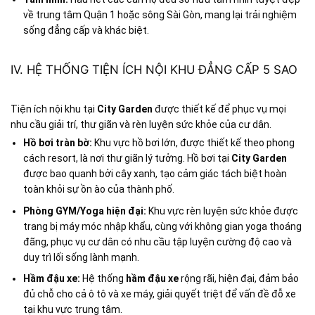
về trung tâm Quận 1 hoặc sông Sài Gòn, mang lại trải nghiệm
sống đẳng cấp và khác biệt.
IV. HỆ THỐNG TIỆN ÍCH NỘI KHU ĐẲNG CẤP 5 SAO
Tiện ích nội khu tại
City Garden
được thiết kế để phục vụ mọi
nhu cầu giải trí, thư giãn và rèn luyện sức khỏe của cư dân.
Hồ bơi tràn bờ:
Khu vực hồ bơi lớn, được thiết kế theo phong
cách resort, là nơi thư giãn lý tưởng. Hồ bơi tại
City Garden
được bao quanh bởi cây xanh, tạo cảm giác tách biệt hoàn
toàn khỏi sự ồn ào của thành phố.
Phòng GYM/Yoga hiện đại:
Khu vực rèn luyện sức khỏe được
trang bị máy móc nhập khẩu, cùng với không gian yoga thoáng
đãng, phục vụ cư dân có nhu cầu tập luyện cường độ cao và
duy trì lối sống lành mạnh.
Hầm đậu xe:
Hệ thống
hầm đậu xe
rộng rãi, hiện đại, đảm bảo
đủ chỗ cho cả ô tô và xe máy, giải quyết triệt để vấn đề đỗ xe
tại khu vực trung tâm.