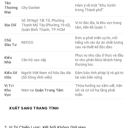
Tên
Hàm ý về một “Khu Vườn
Thương
City Garden
trong Thành phố”.
Mại
Số 59 Ngô Tất Tố, Phường
Vị trí đắc địa, là khu vực trung
Địa Chỉ
Thạnh Mỹ Tây (Phường 19 cũ),
tâm, liền kề Quận 1.
Quận Bình Thạnh, TP. HCM
Đơn vị phát triển uy tín, nổi
Chủ
REFICO
tiếng với các dự án chất lượng
Đầu Tư
cao và thiết kế độc đáo.
Phục vụ nhu cầu ở thực và đầu
Kiểu
Căn hộ cao cấp
tư cho phân khúc khách hàng
Nhà
thượng lưu.
Kiểu Sở
Người Việt Nam sở hữu lâu dài
Đảm bảo tính pháp lý và giá trị
Hữu
(Sổ hồng vĩnh viễn)
tài sản bền vững.
Vị Trí
Thừa hưởng sự sầm uất, tiện
Khu
Nằm tại
Quận Trung Tâm
ích và cơ sở hạ tầng phát
Vực
triển.
XUẤT SANG TRANG TÍNH
2. Vị Trí Chiến Lược: Kết Nối Không Giới Hạn