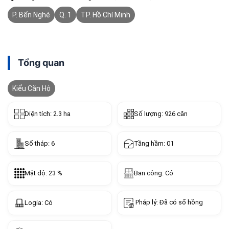
P. Bến Nghé
Q. 1
TP. Hồ Chí Minh
Tổng quan
Kiểu Căn Hộ
Diện tích: 2.3 ha
Số lượng: 926 căn
Số tháp: 6
Tầng hầm: 01
Mật độ: 23 %
Ban công: Có
Pháp lý: Đã có sổ hồng
Logia: Có