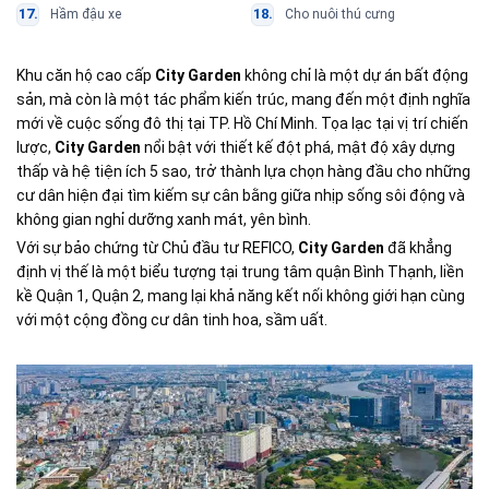
Hầm đậu xe
Cho nuôi thú cưng
Khu căn hộ cao cấp
City Garden
không chỉ là một dự án bất động
sản, mà còn là một tác phẩm kiến trúc, mang đến một định nghĩa
mới về cuộc sống đô thị tại TP. Hồ Chí Minh. Tọa lạc tại vị trí chiến
lược,
City Garden
nổi bật với thiết kế đột phá, mật độ xây dựng
thấp và hệ tiện ích 5 sao, trở thành lựa chọn hàng đầu cho những
cư dân hiện đại tìm kiếm sự cân bằng giữa nhịp sống sôi động và
không gian nghỉ dưỡng xanh mát, yên bình.
Với sự bảo chứng từ Chủ đầu tư
REFICO
,
City Garden
đã khẳng
định vị thế là một biểu tượng tại trung tâm quận Bình Thạnh, liền
kề Quận 1, Quận 2, mang lại khả năng kết nối không giới hạn cùng
với một cộng đồng cư dân tinh hoa, sầm uất.