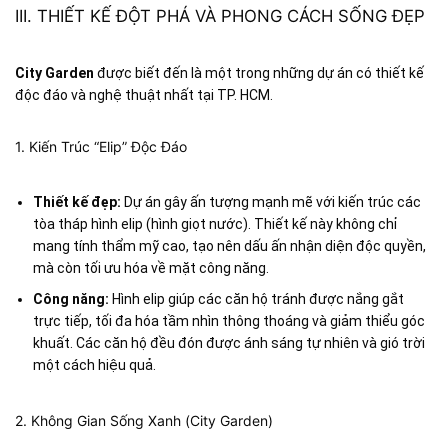
III. THIẾT KẾ ĐỘT PHÁ VÀ PHONG CÁCH SỐNG ĐẸP
City Garden
được biết đến là một trong những dự án có thiết kế
độc đáo và nghệ thuật nhất tại TP. HCM.
1. Kiến Trúc “Elip” Độc Đáo
Thiết kế đẹp:
Dự án gây ấn tượng mạnh mẽ với kiến trúc các
tòa tháp hình elip (hình giọt nước). Thiết kế này không chỉ
mang tính thẩm mỹ cao, tạo nên dấu ấn nhận diện độc quyền,
mà còn tối ưu hóa về mặt công năng.
Công năng:
Hình elip giúp các căn hộ tránh được nắng gắt
trực tiếp, tối đa hóa tầm nhìn thông thoáng và giảm thiểu góc
khuất. Các căn hộ đều đón được ánh sáng tự nhiên và gió trời
một cách hiệu quả.
2. Không Gian Sống Xanh (City Garden)