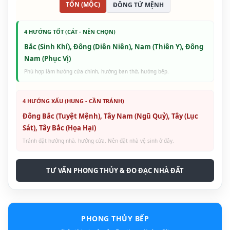
TỐN (MỘC)
ĐÔNG TỨ MỆNH
4 HƯỚNG TỐT (CÁT - NÊN CHỌN)
Bắc (Sinh Khí), Đông (Diên Niên), Nam (Thiên Y), Đông
Nam (Phục Vị)
Phù hợp làm hướng cửa chính, hướng ban thờ, hướng bếp.
4 HƯỚNG XẤU (HUNG - CẦN TRÁNH)
Đông Bắc (Tuyệt Mệnh), Tây Nam (Ngũ Quỷ), Tây (Lục
Sát), Tây Bắc (Họa Hại)
Tránh đặt hướng nhà, hướng cửa. Nên đặt nhà vệ sinh ở đây.
TƯ VẤN PHONG THỦY & ĐO ĐẠC NHÀ ĐẤT
PHONG THỦY BẾP