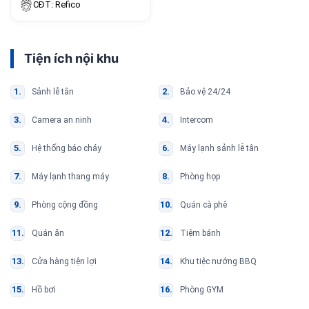
CĐT: Refico
Tiện ích nội khu
Sảnh lễ tân
Bảo vệ 24/24
Camera an ninh
Intercom
Hệ thống báo cháy
Máy lạnh sảnh lễ tân
Máy lạnh thang máy
Phòng họp
Phòng cộng đồng
Quán cà phê
Quán ăn
Tiệm bánh
Cửa hàng tiện lợi
Khu tiệc nướng BBQ
Hồ bơi
Phòng GYM