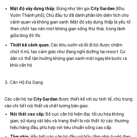
Mật độ xây dựng thấp:
Đúng như tên gọi
City Garden
(Khu
Vườn Thành phố), Chủ đầu tư đã dành phần lớn diện tích cho
cảnh quan và không gian xanh. Mật độ xây dựng thấp là yếu tố
then chốt tạo nên một không gian sống thư thái, trong lành
giữa lòng đô thị.
Thiết kế cảnh quan:
Các khu vườn và lối đi bộ được chăm
chút tỉ mỉ, tạo cảm giác như đang nghỉ dưỡng tại resort. Cư
dân có thể tận hưởng không gian xanh mát ngay khi bước ra
khỏi căn hộ.
3. Căn Hộ Đa Dạng
Các căn hộ tại
City Garden
được thiết kế với sự tinh tế, chú trọng
vào chi tiết nội thất và chất lượng bàn giao.
Nội thất cao cấp:
Bố cục căn hộ hiện đại, tối ưu hóa không
gian, sử dụng vật liệu và trang thiết bị nội thất từ các thương
hiệu hàng đầu, phù hợp với tiêu chuẩn sống cao cấp.
Tầm nhìn:
Hầu hết các căn hộ đều sở hữu tầm nhìn tuyệt đẹp