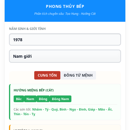
PHONG THỦY BẾP
Phân tích chuyên sâu: Tọa Hung - Hướng Cát
NĂM SINH & GIỚI TÍNH
CUNG TỐN
ĐÔNG TỨ MỆNH
HƯỚNG MIỆNG BẾP (CÁT)
Bắc
Nam
Đông
Đông Nam
Các sơn tốt:
Nhâm - Tý - Quý, Bính - Ngọ - Đinh, Giáp - Mão - Ất,
Thìn - Tốn - Tỵ