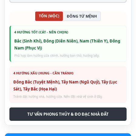
TỐN (MỘC)
ĐÔNG TỨ MỆNH
4 HƯỚNG TỐT (CÁT - NÊN CHỌN)
Bắc (Sinh Khí), Đông (Diên Niên), Nam (Thiên Y), Đông
Nam (Phục Vị)
Phù hợp làm hướng cửa chính, hướng ban thờ, hướng bếp.
4 HƯỚNG XẤU (HUNG - CẦN TRÁNH)
Đông Bắc (Tuyệt Mệnh), Tây Nam (Ngũ Quỷ), Tây (Lục
Sát), Tây Bắc (Họa Hại)
Tránh đặt hướng nhà, hướng cửa. Nên đặt nhà vệ sinh ở đây.
TƯ VẤN PHONG THỦY & ĐO ĐẠC NHÀ ĐẤT