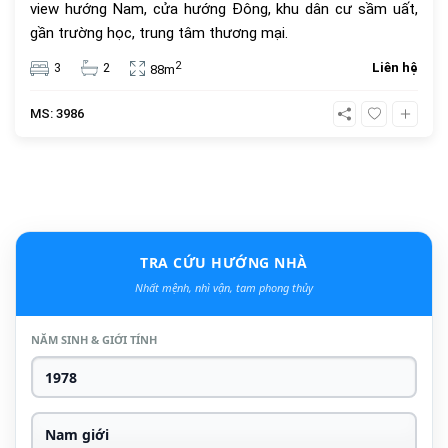
view hướng Nam, cửa hướng Đông, khu dân cư sầm uất,
gần trường học, trung tâm thương mại.
2
3
2
Liên hệ
88m
MS: 3986
TRA CỨU HƯỚNG NHÀ
Nhất mệnh, nhì vận, tam phong thủy
NĂM SINH & GIỚI TÍNH