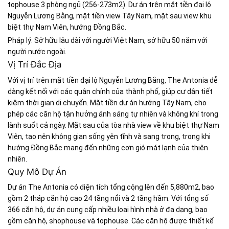
tophouse 3 phòng ngủ (256-273m2). Dư án trên mặt tiền đại lộ
Nguyễn Lương Bằng, mặt tiền view Tây Nam, mặt sau view khu
biệt thự Nam Viên, hướng Đồng Bắc.
Pháp lý: Sở hữu lâu dài với người Việt Nam, sở hữu 50 năm với
người nước ngoài.
Vị Trí Đắc Địa
Với vị trí trên mặt tiền đại lộ Nguyễn Lương Bằng, The Antonia dễ
dàng kết nối với các quận chính của thành phố, giúp cư dân tiết
kiệm thời gian di chuyển. Mặt tiền dự án hướng Tây Nam, cho
phép các căn hộ tận hưởng ánh sáng tự nhiên và không khí trong
lành suốt cả ngày. Mặt sau của tòa nhà view về khu biệt thự Nam
Viên, tạo nên không gian sống yên tĩnh và sang trọng, trong khi
hướng Đồng Bắc mang đến những cơn gió mát lạnh của thiên
nhiên.
Quy Mô Dự Án
Dự án The Antonia có diện tích tổng cộng lên đến 5,880m2, bao
gồm 2 tháp căn hộ cao 24 tầng nổi và 2 tầng hầm. Với tổng số
366 căn hộ, dự án cung cấp nhiều loại hình nhà ở đa dạng, bao
gồm căn hộ, shophouse và tophouse. Các căn hộ được thiết kế