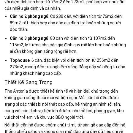
với diện tích linh hoạt từ 76m2 đến 273m2, phù hợp với nhu cầu
của nhiều gia đình và cá nhân.
Căn hộ 2 phòng ngủ
: Có 280 căn, với diện tích từ 76m2 đến
89m2, rất thích hợp cho các gia đình trẻ hoặc những người
độc thân.
Căn hộ 3 phòng ngủ
: 80 căn với diện tích từ 107m2 đến
115m2, lý tưởng cho các gia đình quy mô lớn hơn hoặc những
ai cần không gian sống rộng rãi hơn.
Tophouse
: 6 căn, đặc biệt với diện tích lớn từ 256m2 đến
273m2, mang đến trải nghiệm sống đẳng cấp và riêng tư cho
những khách hàng cao cấp.
Thiết Kế Sang Trọng
The Antonia được thiết kế tinh tế và hiện đại, chú trọng đến
không gian sống thoải mái và tiện nghi. Mỗi căn hộ đều được
trang bị các thiết bị nội thất cao cấp, hệ thống an ninh tối tân,
cùng với các dịch vụ tiện ích đi kèm như hồ bơi, phòng gym, khu
vui chơi trẻ em, và khu vực BBQ ngoài trời.
Nội thất căn hộ được chăm chút tỉ mỉ, từ sàn gỗ cao cấp đến hệ
thống chiếu sáng và không gian mở, đáp ứng đầy đủ tiêu chí về