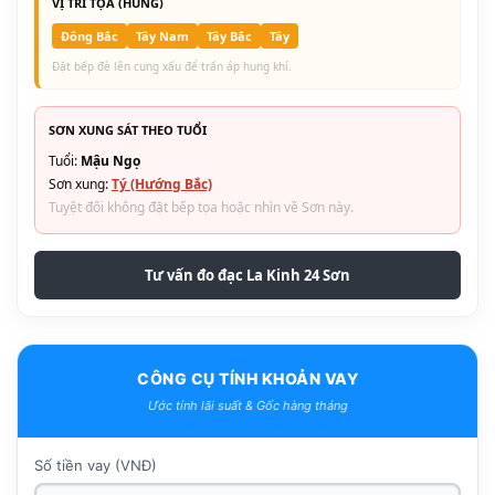
VỊ TRÍ TỌA (HUNG)
Đông Bắc
Tây Nam
Tây Bắc
Tây
Đặt bếp đè lên cung xấu để trấn áp hung khí.
SƠN XUNG SÁT THEO TUỔI
Tuổi:
Mậu Ngọ
Sơn xung:
Tý (Hướng Bắc)
Tuyệt đối không đặt bếp tọa hoặc nhìn về Sơn này.
Tư vấn đo đạc La Kinh 24 Sơn
CÔNG CỤ TÍNH KHOẢN VAY
Ước tính lãi suất & Gốc hàng tháng
Số tiền vay (VNĐ)