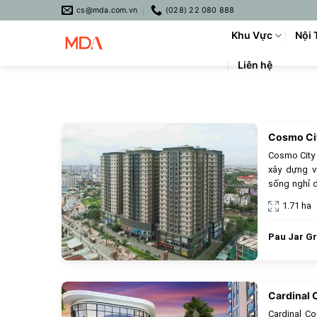
Skip
cs@mda.com.vn
(028) 22 080 888
to
Khu Vực
Nội 
content
Liên hệ
Cosmo Ci
Cosmo City 
xây dựng v
sống nghỉ 
với hệ thốn
1.71 ha
mát, và khu
thông minh
Pau Jar G
Pháp lý min
Lựa chọn h
an toàn và r
Cardinal 
Cardinal Co