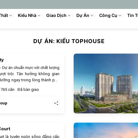
Thất
Kiểu Nhà
Giao Dịch
Dự Án
Công Cụ
Tin 
DỰ ÁN:
KIỂU TOPHOUSE
ty
947
- Dự án chuẩn mực với chất lượng
ượt trội. Tận hưởng không gian
dưỡng ngay trong lòng thành phố
g hồ bơi tràn bờ, công viên xanh
765 căn
Đã bàn giao
 vui chơi trẻ em. Thiết kế căn hộ
, đón gió và ánh sáng tự nhiên.
roup
h bạch, sổ hồng sở hữu lâu dài.
oàn hảo cho cuộc sống đẳng cấp,
iêng tư.
Court
911
urt là tuyên ngôn sống đẳng cấp