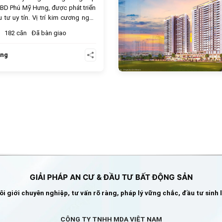
m CBD Phú Mỹ Hưng, được phát triển
 tư uy tín. Vị trí kim cương ngay
nh chính - tài chính Quận 7 đảm
182 căn
Đã bàn giao
 hoàn hảo và giá trị đầu tư bền
ưng
GIẢI PHÁP AN CƯ & ĐẦU TƯ BẤT ĐỘNG SẢN
i giới chuyên nghiệp, tư vấn rõ ràng, pháp lý vững chắc, đầu tư sinh 
CÔNG TY TNHH MDA VIỆT NAM