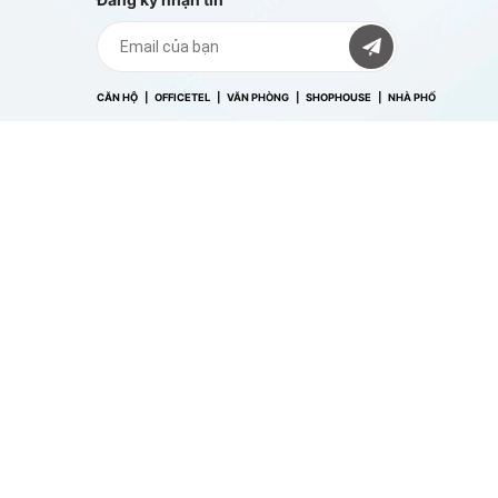
CĂN HỘ
|
OFFICETEL
| VĂN PHÒNG |
SHOPHOUSE
| NHÀ PHỐ