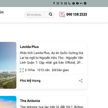
Tức
090 138 2323
Lavida Plus
944
Phân tích Lavida Plus, dự án Quốc Cường Gia
Lai tại ngã tư Nguyễn Hữu Thọ - Nguyễn Văn
Linh Quận 7. Cập nhật giá bán Offictel, 2PN,
3PN và tiện ích hồ bơi tràn bờ.
2.19 ha
1212 căn
Đã bàn giao
Phú Mỹ Hưng
The Antonia
854
The Antonia tọa lạc trên lô đất S6-1 đường