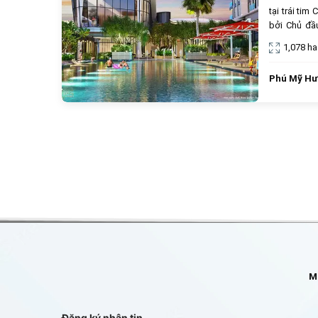
tại trái ti
bởi Chủ đầu
khu vực hà
1,078 ha
bảo kết nối
vững.
Phú Mỹ H
Mô
Đăng ký nhận tin