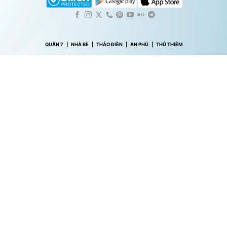
QUẬN 7
|
NHÀ BÈ
|
THẢO ĐIỀN
|
AN PHÚ
|
THỦ THIÊM