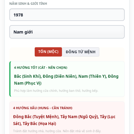
NĂM SINH & GIỚI TÍNH
TỐN (MỘC)
ĐÔNG TỨ MỆNH
4 HƯỚNG TỐT (CÁT - NÊN CHỌN)
Bắc (Sinh Khí), Đông (Diên Niên), Nam (Thiên Y), Đông
Nam (Phục Vị)
Phù hợp làm hướng cửa chính, hướng ban thờ, hướng bếp.
4 HƯỚNG XẤU (HUNG - CẦN TRÁNH)
Đông Bắc (Tuyệt Mệnh), Tây Nam (Ngũ Quỷ), Tây (Lục
Sát), Tây Bắc (Họa Hại)
Tránh đặt hướng nhà, hướng cửa. Nên đặt nhà vệ sinh ở đây.