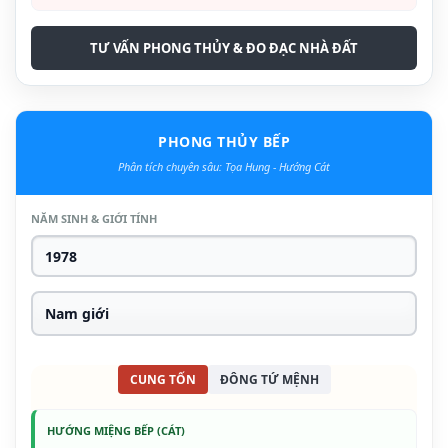
TƯ VẤN PHONG THỦY & ĐO ĐẠC NHÀ ĐẤT
PHONG THỦY BẾP
Phân tích chuyên sâu: Tọa Hung - Hướng Cát
NĂM SINH & GIỚI TÍNH
CUNG TỐN
ĐÔNG TỨ MỆNH
HƯỚNG MIỆNG BẾP (CÁT)