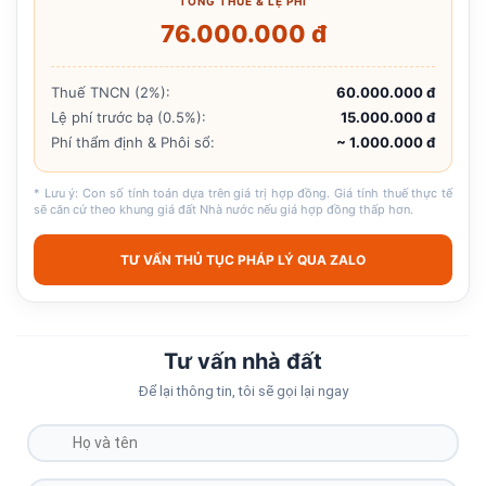
TỔNG THUẾ & LỆ PHÍ
76.000.000 đ
Thuế TNCN (2%):
60.000.000 đ
Lệ phí trước bạ (0.5%):
15.000.000 đ
Phí thẩm định & Phôi sổ:
~ 1.000.000 đ
* Lưu ý: Con số tính toán dựa trên giá trị hợp đồng. Giá tính thuế thực tế
sẽ căn cứ theo khung giá đất Nhà nước nếu giá hợp đồng thấp hơn.
TƯ VẤN THỦ TỤC PHÁP LÝ QUA ZALO
Tư vấn nhà đất
Để lại thông tin, tôi sẽ gọi lại ngay