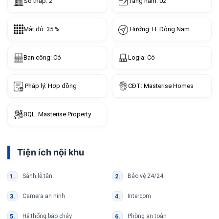
Số tháp: 2
Tầng hầm: 02
Hướng: H. Đông Nam
Mật độ: 35 %
Ban công: Có
Logia: Có
Pháp lý: Hợp đồng
CĐT: Masterise Homes
BQL: Masterise Property
Tiện ích nội khu
Sảnh lễ tân
Bảo vệ 24/24
Camera an ninh
Intercom
Hệ thống báo cháy
Phòng an toàn