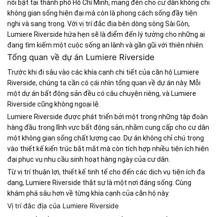
nổi bật tại thành phố Hồ Chí Minh, mang đến cho cư dân không chỉ
không gian sống hiện đại mà còn là phong cách sống đầy tiện
nghi và sang trọng. Với vị trí đắc địa bên dòng sông Sài Gòn,
Lumiere Riverside hứa hẹn sẽ là điểm đến lý tưởng cho những ai
đang tìm kiếm một cuộc sống an lành và gần gũi với thiên nhiên.
Tổng quan về dự án Lumiere Riverside
Trước khi đi sâu vào các khía cạnh chi tiết của căn hộ Lumiere
Riverside, chúng ta cần có cái nhìn tổng quan về dự án này. Mỗi
một dự án bất động sản đều có câu chuyện riêng, và Lumiere
Riverside cũng không ngoại lệ.
Lumiere Riverside được phát triển bởi một trong những tập đoàn
hàng đầu trong lĩnh vực bất động sản, nhằm cung cấp cho cư dân
một không gian sống chất lượng cao. Dự án không chỉ chú trọng
vào thiết kế kiến trúc bắt mắt mà còn tích hợp nhiều tiện ích hiện
đại phục vụ nhu cầu sinh hoạt hàng ngày của cư dân.
Từ vị trí thuận lợi, thiết kế tinh tế cho đến các dịch vụ tiện ích đa
dạng, Lumiere Riverside thật sự là một nơi đáng sống. Cùng
khám phá sâu hơn về từng khía cạnh của căn hộ này.
Vị trí đắc địa của Lumiere Riverside