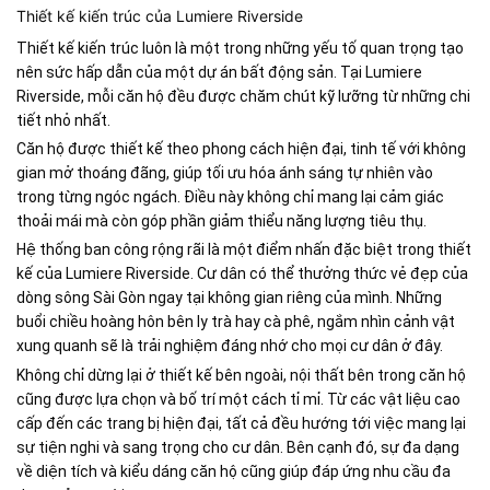
Thiết kế kiến trúc của Lumiere Riverside
Thiết kế kiến trúc luôn là một trong những yếu tố quan trọng tạo
nên sức hấp dẫn của một dự án bất động sản. Tại Lumiere
Riverside, mỗi căn hộ đều được chăm chút kỹ lưỡng từ những chi
tiết nhỏ nhất.
Căn hộ được thiết kế theo phong cách hiện đại, tinh tế với không
gian mở thoáng đãng, giúp tối ưu hóa ánh sáng tự nhiên vào
trong từng ngóc ngách. Điều này không chỉ mang lại cảm giác
thoải mái mà còn góp phần giảm thiểu năng lượng tiêu thụ.
Hệ thống ban công rộng rãi là một điểm nhấn đặc biệt trong thiết
kế của Lumiere Riverside. Cư dân có thể thưởng thức vẻ đẹp của
dòng sông Sài Gòn ngay tại không gian riêng của mình. Những
buổi chiều hoàng hôn bên ly trà hay cà phê, ngắm nhìn cảnh vật
xung quanh sẽ là trải nghiệm đáng nhớ cho mọi cư dân ở đây.
Không chỉ dừng lại ở thiết kế bên ngoài, nội thất bên trong căn hộ
cũng được lựa chọn và bố trí một cách tỉ mỉ. Từ các vật liệu cao
cấp đến các trang bị hiện đại, tất cả đều hướng tới việc mang lại
sự tiện nghi và sang trọng cho cư dân. Bên cạnh đó, sự đa dạng
về diện tích và kiểu dáng căn hộ cũng giúp đáp ứng nhu cầu đa