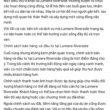
Một điều thú vị khác là Lumiere Riverside thường xuyên tổ chức
các hoạt động cộng đồng, từ lễ hội đến các buổi giao lưu, nhằm
kết nối cư dân lại với nhau. Đây là cơ hội để mọi người gắn kết, tạo
dựng mối quan hệ thân thiết và xây dựng một cộng đồng văn
minh.
Với tất cả các tiện ích và dịch vụ mà Lumiere Riverside mang lại,
cư dân hoàn toàn có thể tận hưởng cuộc sống đầy đủ và trọn
vẹn.
Chính sách bán hàng và đầu tư tại Lumiere Riverside
Cuối cùng nhưng không kém phần quan trọng, chính sách bán
hàng và đầu tư tại Lumiere Riverside cũng là một điểm đáng chú
ý. Trong bối cảnh thị trường bất động sản ngày càng cạnh tranh,
việc có một chiến lược bán hàng hiệu quả sẽ giúp thu hút được
nhiều khách hàng hơn.
Chính sách thanh toán linh hoạt được áp dụng giúp cho nhiều đối
tượng khách hàng có thể dễ dàng sở hữu căn hộ tại Lumiere
Riverside. Khách hàng có thể lựa chọn hình thức thanh toán theo
tiến độ xây dựng hoặc các chương trình ưu đãi khác.
Ngoài chính sách ưu đãi, tiềm năng tăng giá của dự án cũng được
nhiều chuyên gia đánh giá cao. Với vị trí đắc địa và nhu cầu sống