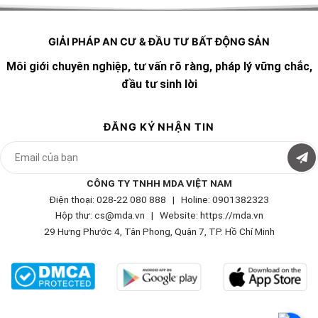
GIẢI PHÁP AN CƯ & ĐẦU TƯ BẤT ĐỘNG SẢN
Môi giới chuyên nghiệp, tư vấn rõ ràng, pháp lý vững chắc,
đầu tư sinh lời
ĐĂNG KÝ NHẬN TIN
CÔNG TY TNHH MDA VIỆT NAM
Điện thoại: 028-22 080 888 | Holine: 0901382323
Hộp thư: cs@mda.vn | W
ebsite: https://mda.vn
29 Hưng Phước 4, Tân Phong, Quận 7, TP. Hồ Chí Minh