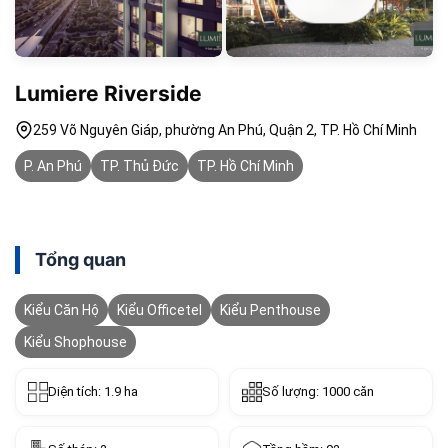
Lumiere Riverside
259 Võ Nguyên Giáp, phường An Phú, Quận 2, TP. Hồ Chí Minh
P. An Phú
TP. Thủ Đức
TP. Hồ Chí Minh
Tổng quan
Kiểu Căn Hộ
Kiểu Officetel
Kiểu Penthouse
Kiểu Shophouse
Diện tích: 1.9 ha
Số lượng: 1000 căn