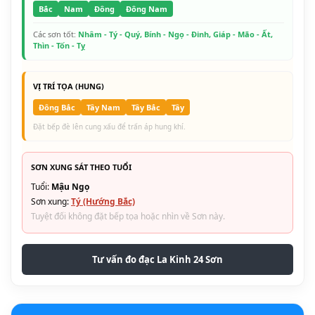
Bắc
Nam
Đông
Đông Nam
Các sơn tốt:
Nhâm - Tý - Quý, Bính - Ngọ - Đinh, Giáp - Mão - Ất,
Thìn - Tốn - Tỵ
VỊ TRÍ TỌA (HUNG)
Đông Bắc
Tây Nam
Tây Bắc
Tây
Đặt bếp đè lên cung xấu để trấn áp hung khí.
SƠN XUNG SÁT THEO TUỔI
Tuổi:
Mậu Ngọ
Sơn xung:
Tý (Hướng Bắc)
Tuyệt đối không đặt bếp tọa hoặc nhìn về Sơn này.
Tư vấn đo đạc La Kinh 24 Sơn