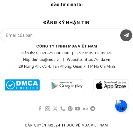
đầu tư sinh lời
ĐĂNG KÝ NHẬN TIN
CÔNG TY TNHH MDA VIỆT NAM
Điện thoại: 028-22 080 888 | Holine: 0901382323
Hộp thư: cs@mda.vn | W
ebsite: https://mda.vn
29 Hưng Phước 4, Tân Phong, Quận 7, TP. Hồ Chí Minh
BẢN QUYỀN @2024 THUỘC VỀ MDA VIETNAM