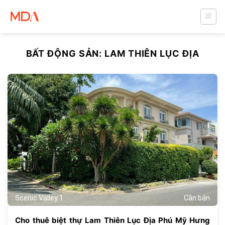
Skip
to
content
BẤT ĐỘNG SẢN:
LAM THIÊN LỤC ĐỊA
468
Scenic Valley 1
Cần bán
Cho thuê biệt thự Lam Thiên Lục Địa Phú Mỹ Hưng