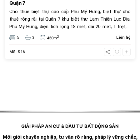
Quận 7
Cho thuê biệt thự cao cấp Phú Mỹ Hưng, biệt thự cho
thuê rộng rãi tại Quận 7 khu biệt thự Lam Thiên Lục Địa,
Phú Mỹ Hưng, diện tích rộng 18 mét, dài 20 mét, 1 trệt, 2
lầu, 5 phòng ngủ, 3 phòng tắm + sauna, steam + 1 phòng
2
5
3
Liên hệ
450m
giúp việc. Giá thuê 117 triệu đồng.
MS: S16
GIẢI PHÁP AN CƯ & ĐẦU TƯ BẤT ĐỘNG SẢN
Môi giới chuyên nghiệp, tư vấn rõ ràng, pháp lý vững chắc,