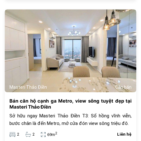
445
Masteri Thảo Điền
Cần bán
Bán căn hộ cạnh ga Metro, view sông tuyệt đẹp tại
Masteri Thảo Điền
Sở hữu ngay Masteri Thảo Điền T3: Sổ hồng vĩnh viễn,
bước chân là đến Metro, mở cửa đón view sông triệu đô.
2
2
2
Liên hệ
69m