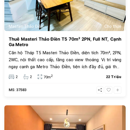
Masteri Thảo Điền
Cho thuê
Thuê Masteri Thảo Điền T5 70m² 2PN, Full NT, Cạnh
Ga Metro
Căn hộ Tháp T5 Masteri Thảo Điền, diện tích 70m², 2PN,
2WC, nội thất cao cấp, tầng cao view thoáng. Vị trí vàng
ngay cạnh ga Metro Thảo Điền, tiện ích đầy đủ, giá thuê
22 triệu/tháng.
2
2
2
22 Triệu
70m
MS: 37583
774