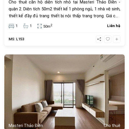
Cho thuê căn hộ diện tích nhỏ tại Masteri Thảo Điền -
quận 2. Diện tích 50m2 thiết kế 1 phòng ngủ, 1 nhà vệ sinh,
thiết kế đầy đủ trang thiết bị nội thấp trang trọng. Giá cho
thuê 15,5 triệu VNĐ, giá thuê chưa bao gồm phí quản lý
2
1
1
Liên hệ
50m
căn hộ, thuế VAT và các tiện ích khác.
MS: L153
463
Masteri Thảo Điền
Cho thuê