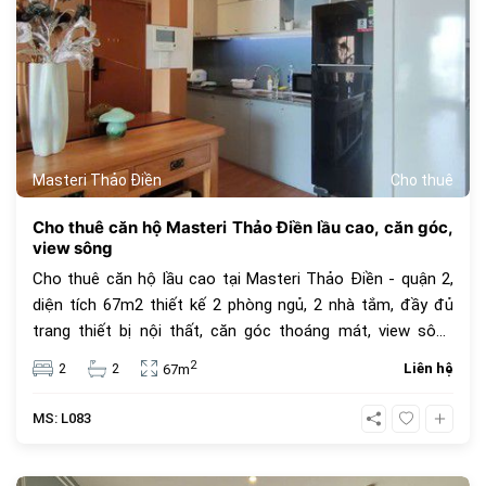
Masteri Thảo Điền
Cho thuê
Cho thuê căn hộ Masteri Thảo Điền lầu cao, căn góc,
view sông
Cho thuê căn hộ lầu cao tại Masteri Thảo Điền - quận 2,
diện tích 67m2 thiết kế 2 phòng ngủ, 2 nhà tắm, đầy đủ
trang thiết bị nội thất, căn góc thoáng mát, view sông
đẹp. Giá thuê 23 triệu VNĐ/ tháng, giá chưa bao gồm phí
2
2
2
Liên hệ
67m
quản lý, thuế VAT và các tiện ích khác.
MS: L083