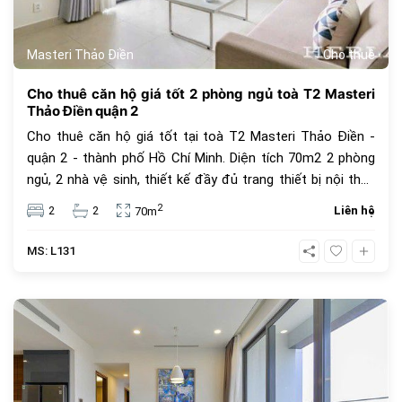
Masteri Thảo Điền
Cho thuê
Cho thuê căn hộ giá tốt 2 phòng ngủ toà T2 Masteri
Thảo Điền quận 2
Cho thuê căn hộ giá tốt tại toà T2 Masteri Thảo Điền -
quận 2 - thành phố Hồ Chí Minh. Diện tích 70m2 2 phòng
ngủ, 2 nhà vệ sinh, thiết kế đầy đủ trang thiết bị nội thấp
đẹp. Giá cho thuê 21 triệu VNĐ, giá thuê chưa bao gồm
2
2
2
Liên hệ
70m
phí quản lý căn hộ, thuế VAT và các tiện ích khác.
MS: L131
410