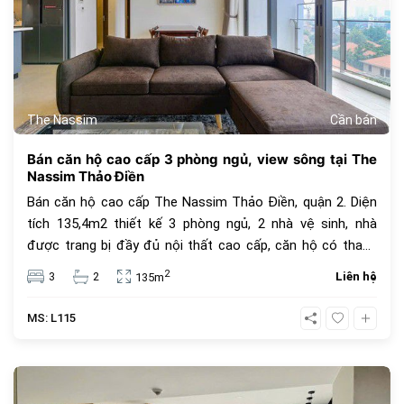
The Nassim
Cần bán
Bán căn hộ cao cấp 3 phòng ngủ, view sông tại The
Nassim Thảo Điền
Bán căn hộ cao cấp The Nassim Thảo Điền, quận 2. Diện
tích 135,4m2 thiết kế 3 phòng ngủ, 2 nhà vệ sinh, nhà
được trang bị đầy đủ nội thất cao cấp, căn hộ có thang
máy riêng, view sông thoáng mát, nhà có hợp đồng thuê
2
3
2
Liên hệ
135m
65 triệu/ tháng. Giá bán 23 tỷ bao thuế phí ( chưa bao gồm
5% ra sổ )
MS: L115
464