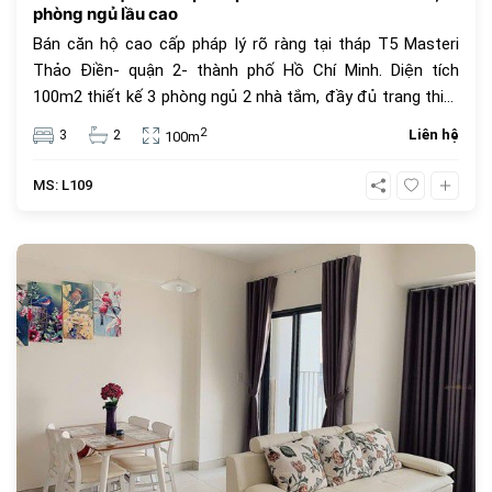
phòng ngủ lầu cao
Bán căn hộ cao cấp pháp lý rõ ràng tại tháp T5 Masteri
Thảo Điền- quận 2- thành phố Hồ Chí Minh. Diện tích
100m2 thiết kế 3 phòng ngủ 2 nhà tắm, đầy đủ trang thiết
bị nội thất cao cấp, ban công hướng gió mát cả ngày, giá
2
3
2
Liên hệ
100m
bán 9 tỷ( giá chưa bao gồm các khoảng thuế phí khác )
MS: L109
440