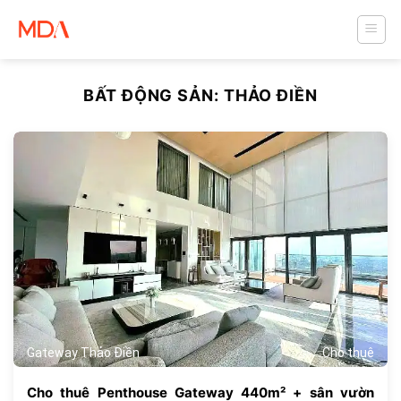
Skip
to
content
BẤT ĐỘNG SẢN:
THẢO ĐIỀN
813
Gateway Thảo Điền
Cho thuê
Cho thuê Penthouse Gateway 440m² + sân vườn