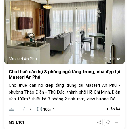
Masteri An Phú
Cho thuê
Cho thuê căn hộ 3 phòng ngủ tầng trung, nhà đẹp tại
Masteri An Phú
Cho thuê căn hộ đẹp tầng trung tại Masteri An Phú -
phường Thảo Điền - Thủ Đức, thành phố Hồ Chí Minh. Diện
tích 100m2 thiết kế 3 phòng 2 nhà tắm, view hướng Đông
Nam, được trang bị đầy đủ nội thất cao cấp, hiện đại. Giá
2
3
2
Liên hệ
100m
chào thuê 34 triệu VNĐ, giá thuê đã bao gồm phí quản lí
căn hộ.
MS: L101