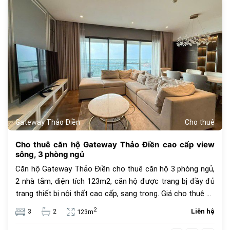
408
Gateway Thảo Điền
Cho thuê
Cho thuê căn hộ Gateway Thảo Điền cao cấp view
sông, 3 phòng ngủ
Căn hộ Gateway Thảo Điền cho thuê căn hộ 3 phòng ngủ,
2 nhà tắm, diện tích 123m2, căn hộ được trang bị đầy đủ
trang thiết bị nội thất cao cấp, sang trọng. Giá cho thuê 79
triệu VNĐ, giá thuê chưa bao gồm phí quản lí, thuế VAT và
2
3
2
Liên hệ
123m
các tiện ích khác.