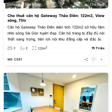
Gateway Thảo Điền
Cho thuê
Cho thuê căn hộ Gateway Thảo Điền: 122m2, View
sông, 75tr
Căn hộ Gateway Thảo Điền diện tích 122m2 sở hữu tầm
nhìn sông Sài Gòn tuyệt đẹp. Căn hộ trang bị đầy đủ nội
thất sang trọng, tiện ích nội khu đẳng cấp và đặc biệt
thân thiện với thú cưng.
2
3
2
75 Triệu
122m
MS: CS01
642