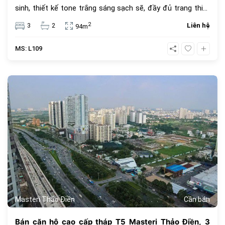
sinh, thiết kế tone trắng sáng sạch sẽ, đầy đủ trang thiết
bị nội thấp cao cấp. Giá cho thuê 35 triệu VNĐ, giá thuê đã
2
3
2
Liên hệ
94m
bao gồm phí quản lý căn hộ.
MS: L109
393
Masteri Thảo Điền
Cần bán
Bán căn hộ cao cấp tháp T5 Masteri Thảo Điền, 3