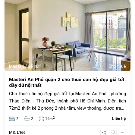
Masteri An Phú
Cho thuê
Masteri An Phú quận 2 cho thuê căn hộ đẹp giá tốt,
đầy đủ nội thất
Cho thuê căn hộ đẹp giá tốt tại Masteri An Phú - phường
Thảo Điền - Thủ Đức, thành phố Hồ Chí Minh. Diện tích
72m2 thiết kế 2 phòng 2 nhà tắm, view thoáng, được trang
bị đầy đủ nội thất, tiện ích miễn phí như hồ bơi, phòng
2
2
2
Liên hệ
72m
gym, BBQ,... Giá chào thuê 19 triệu VNĐ, giá thuê chưa bao
gồm thuế VAT, phí quản lí và các tiện ích khác.
MS: L166