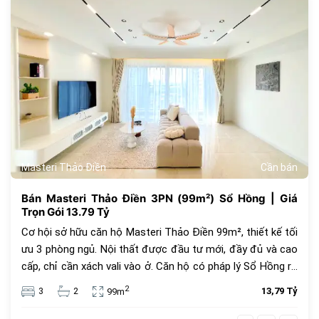
609
Masteri Thảo Điền
Cần bán
Bán Masteri Thảo Điền 3PN (99m²) Sổ Hồng | Giá
Trọn Gói 13.79 Tỷ
Cơ hội sở hữu căn hộ Masteri Thảo Điền 99m², thiết kế tối
ưu 3 phòng ngủ. Nội thất được đầu tư mới, đầy đủ và cao
cấp, chỉ cần xách vali vào ở. Căn hộ có pháp lý Sổ Hồng rõ
ràng, giao dịch an toàn. Giá bán 13.79 tỷ đồng là giá trọn
2
3
2
13,79 Tỷ
99m
gói, đã bao gồm tất cả các loại thuế, phí sang nhượng mà
người bán phải chịu. Vị trí đắc địa, kết nối Metro An Phú.