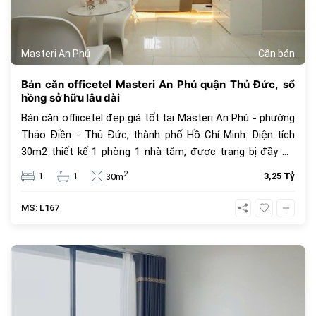
Masteri An Phú
Cần bán
Bán căn officetel Masteri An Phú quận Thủ Đức, sổ
hồng sở hữu lâu dài
Bán căn offiicetel đẹp giá tốt tại Masteri An Phú - phường
Thảo Điền - Thủ Đức, thành phố Hồ Chí Minh. Diện tích
30m2 thiết kế 1 phòng 1 nhà tắm, được trang bị đầy đủ
nội thất, sổ hồng sở hữu lâu dài, đang có hợp đồng thuê
2
1
1
3,25 Tỷ
30m
dài hạn giá cao, tiện ích miễn phí như hồ bơi, phòng gym,
BBQ,... Giá bán 3,250 tỷ VNĐ, giá bán đã bao gồm các thuế
MS: L167
phí khác.
524