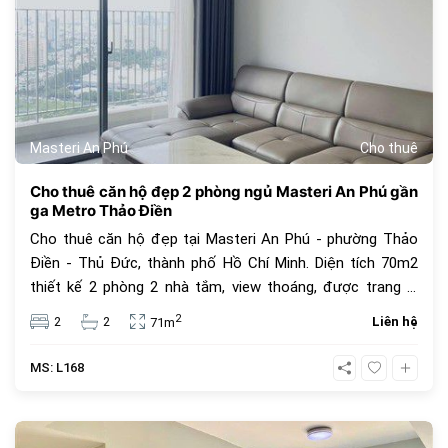
Masteri An Phú
Cho thuê
Cho thuê căn hộ đẹp 2 phòng ngủ Masteri An Phú gần
ga Metro Thảo Điền
Cho thuê căn hộ đẹp tại Masteri An Phú - phường Thảo
Điền - Thủ Đức, thành phố Hồ Chí Minh. Diện tích 70m2
thiết kế 2 phòng 2 nhà tắm, view thoáng, được trang bị
đầy đủ nội thất, gần ga Metro Thảo Điền. Giá chào thuê
2
2
2
Liên hệ
71m
20 triệu VNĐ, giá thuê chưa bao gồm thuế VAT, phí quản lí
và các tiện ích khác.
MS: L168
468