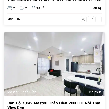
Cộng đồng cư dân người nước ngoài sinh sống, tiện ích
2
2
2
Liên hệ
75m
cao cấp. Lựa chọn lý tưởng tại khu vực Thảo Điền, Thủ
Đức.
MS: 38020
445
Masteri Thảo Điền
Cho thuê
Căn Hộ 70m2 Masteri Thảo Điền 2PN Full Nội Thất,
View Đẹp