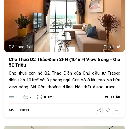
Q2 Thảo Điền
Cho thuê
Cho Thuê Q2 Thảo Điền 3PN (101m²) View Sông – Giá
50 Triệu
Cho thuê căn hộ Q2 Thảo Điền của Chủ đầu tư Fraser,
diện tích 101m² với 3 phòng ngủ. Căn hộ ở lầu cao, sở hữu
view sông Sài Gòn thoáng đãng. Nội thất được trang bị
đầy đủ, mới và sang trọng. Q2 Thảo Điền nổi tiếng với tiện
2
3
2
50 Triệu
101m
ích 5 sao (Gym 360 độ, hồ bơi vô cực), nằm sát bên các
dự án lớn (Masteri, Gateway), gần nhiều trường quốc tế.
MS: JS1011
Giá thuê: 50 Triệu VND/tháng.