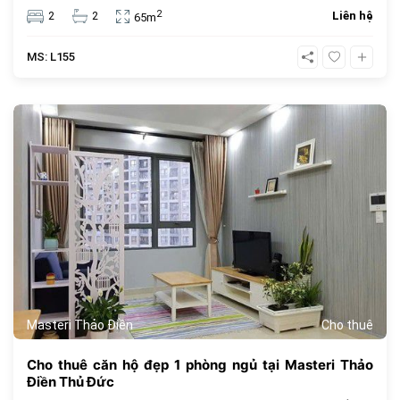
thuê 20 triệu VNĐ, giá thuê chưa bao gồm phí quản lý căn
2
2
2
Liên hệ
65m
hộ, thuế VAT và các tiện ích khác.
MS: L155
433
Masteri Thảo Điền
Cho thuê
Cho thuê căn hộ đẹp 1 phòng ngủ tại Masteri Thảo
Điền Thủ Đức