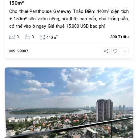
150m²
Cho thuê Penthouse Gateway Thảo Điền: 440m² diện tích
+ 150m² sân vườn riêng, nội thất cao cấp, nhà trống sẵn,
có thể vào ở ngay. Giá thuê 15.000 USD bao phí.
2
3
3
390 Triệu
440m
MS: 99887
879