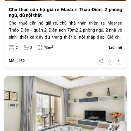
Cho thuê căn hộ giá rẻ Masteri Thảo Điền, 2 phòng
ngủ, đủ nội thất
Cho thuê căn hộ giá rẻ, chủ nhà thân thiện tại Masteri
Thảo Điền - quận 2. Diện tích 70m2 2 phòng ngủ, 2 nhà vệ
sinh, thiết kế đầy đủ trang thiết bị nội thấp đẹp. Giá cho
thuê 23 triệu VNĐ, giá thuê chưa bao gồm phí quản lý căn
2
2
2
Liên hệ
70m
hộ, thuế VAT và các tiện ích khác.
MS: L152
403