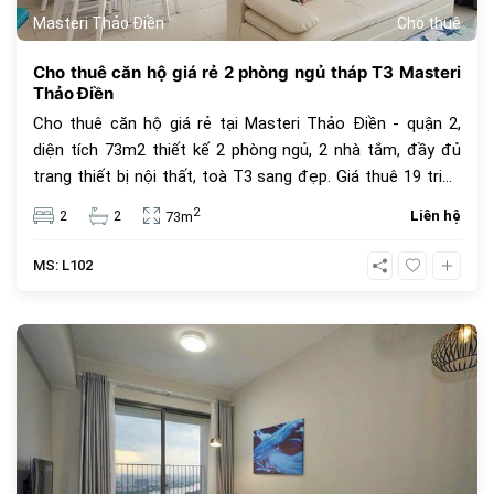
Masteri Thảo Điền
Cho thuê
Cho thuê căn hộ giá rẻ 2 phòng ngủ tháp T3 Masteri
Thảo Điền
Cho thuê căn hộ giá rẻ tại Masteri Thảo Điền - quận 2,
diện tích 73m2 thiết kế 2 phòng ngủ, 2 nhà tắm, đầy đủ
trang thiết bị nội thất, toà T3 sang đẹp. Giá thuê 19 triệu
VNĐ/ tháng, giá chưa bao gồm phí quản lý, thuế VAT và
2
2
2
Liên hệ
73m
các tiện ích khác.
MS: L102
407