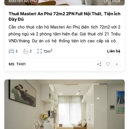
Masteri An Phú
Cho thuê
Thuê Masteri An Phú 72m2 2PN Full Nội Thất, Tiện Ích
Đầy Đủ
Cần cho thuê căn hộ Masteri An Phú diện tích 72m2 với 2
phòng ngủ và 2 phòng tắm hiện đại. Giá thuê chỉ 21 Triệu
VND/tháng. Dự án có hệ thống tiện ích cao cấp và cộng
đồng người nước ngoài văn minh, lý tưởng cho các chuyên
2
2
2
Liên hệ
72m
gia làm việc tại Quận 2/Thủ Đức. Liên hệ xem nhà ngay.
MS: TH01
557