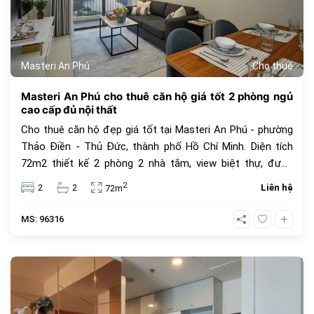
Masteri An Phú
Cho thuê
Masteri An Phú cho thuê căn hộ giá tốt 2 phòng ngủ
cao cấp đủ nội thất
Cho thuê căn hộ đẹp giá tốt tại Masteri An Phú - phường
Thảo Điền - Thủ Đức, thành phố Hồ Chí Minh. Diện tích
72m2 thiết kế 2 phòng 2 nhà tắm, view biệt thự, được
trang bị đầy đủ nội thất cao cấp, hiện đại. Giá chào thuê
2
2
2
Liên hệ
72m
20 triệu VNĐ chưa bao gồm các thuế VAT, phí quản lí và
các tiện ích khác.
MS: 96316
389