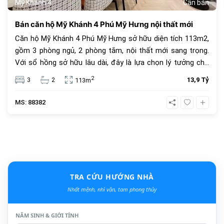
Mỹ Khánh 4
Cần bán
Bán căn hộ Mỹ Khánh 4 Phú Mỹ Hưng nội thất mới
Căn hộ Mỹ Khánh 4 Phú Mỹ Hưng sở hữu diện tích 113m2,
gồm 3 phòng ngủ, 2 phòng tắm, nội thất mới sang trọng.
Với sổ hồng sở hữu lâu dài, đây là lựa chọn lý tưởng cho
an cư và đầu tư. Giá bán 13.9 tỷ đồng, vị trí trung tâm, tiện
2
3
2
13,9 Tỷ
113m
ích đầy đủ.
MS: 88382
TRA CỨU HƯỚNG NHÀ
Nhất mệnh, nhì vận, tam phong thủy
NĂM SINH & GIỚI TÍNH