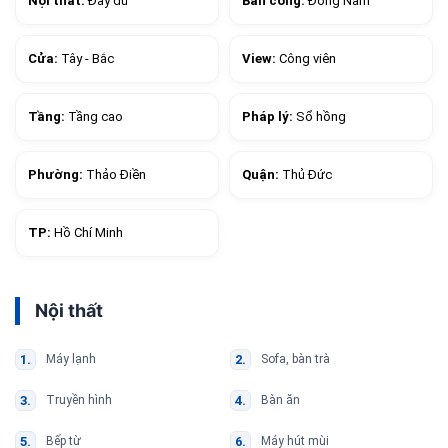
Nội thất:
Đầy đủ
Ban công:
Đông Nam
Cửa:
Tây - Bắc
View:
Công viên
Tầng:
Tầng cao
Pháp lý:
Sổ hồng
Phường:
Thảo Điền
Quận:
Thủ Đức
TP:
Hồ Chí Minh
Nội thất
Máy lạnh
Sofa, bàn trà
Truyền hình
Bàn ăn
Bếp từ
Máy hút mùi