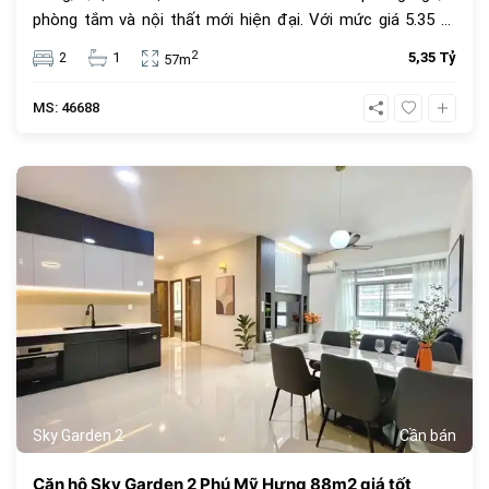
phòng tắm và nội thất mới hiện đại. Với mức giá 5.35 tỷ
đồng, đây là lựa chọn an cư lý tưởng hoặc đầu tư cho
2
2
1
5,35 Tỷ
57m
thuê sinh lời cao trong cộng đồng văn minh.
MS: 46688
1072
Sky Garden 2
Cần bán
Căn hộ Sky Garden 2 Phú Mỹ Hưng 88m2 giá tốt