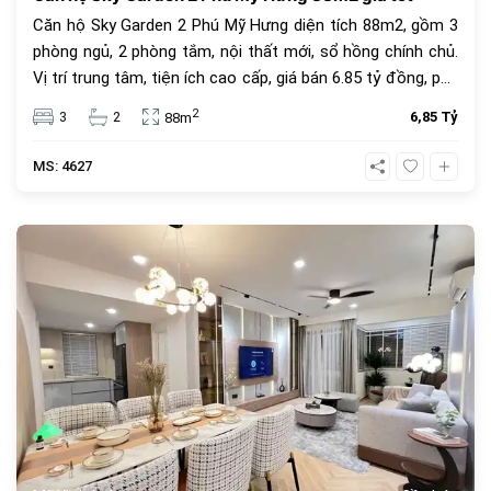
Căn hộ Sky Garden 2 Phú Mỹ Hưng diện tích 88m2, gồm 3
phòng ngủ, 2 phòng tắm, nội thất mới, sổ hồng chính chủ.
Vị trí trung tâm, tiện ích cao cấp, giá bán 6.85 tỷ đồng, phù
hợp để ở hoặc đầu tư.
2
3
2
6,85 Tỷ
88m
MS: 4627
686