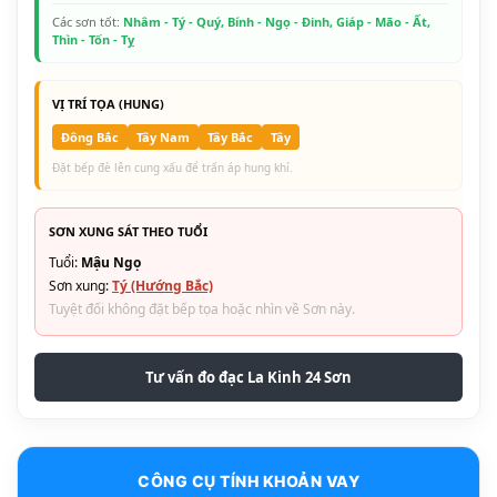
Các sơn tốt:
Nhâm - Tý - Quý, Bính - Ngọ - Đinh, Giáp - Mão - Ất,
Thìn - Tốn - Tỵ
VỊ TRÍ TỌA (HUNG)
Đông Bắc
Tây Nam
Tây Bắc
Tây
Đặt bếp đè lên cung xấu để trấn áp hung khí.
SƠN XUNG SÁT THEO TUỔI
Tuổi:
Mậu Ngọ
Sơn xung:
Tý (Hướng Bắc)
Tuyệt đối không đặt bếp tọa hoặc nhìn về Sơn này.
Tư vấn đo đạc La Kinh 24 Sơn
CÔNG CỤ TÍNH KHOẢN VAY