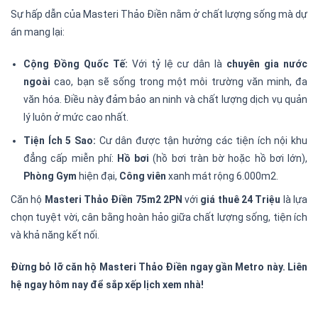
Sự hấp dẫn của Masteri Thảo Điền nằm ở chất lượng sống mà dự
án mang lại:
Cộng Đồng Quốc Tế:
Với tỷ lệ cư dân là
chuyên gia nước
ngoài
cao, bạn sẽ sống trong một môi trường văn minh, đa
văn hóa. Điều này đảm bảo an ninh và chất lượng dịch vụ quản
lý luôn ở mức cao nhất.
Tiện Ích 5 Sao:
Cư dân được tận hưởng các tiện ích nội khu
đẳng cấp miễn phí:
Hồ bơi
(hồ bơi tràn bờ hoặc hồ bơi lớn),
Phòng Gym
hiện đại,
Công viên
xanh mát rộng 6.000m2.
Căn hộ
Masteri Thảo Điền 75m2 2PN
với
giá thuê 24 Triệu
là lựa
chọn tuyệt vời, cân bằng hoàn hảo giữa chất lượng sống, tiện ích
và khả năng kết nối.
Đừng bỏ lỡ căn hộ Masteri Thảo Điền ngay gần Metro này. Liên
hệ ngay hôm nay để sắp xếp lịch xem nhà!