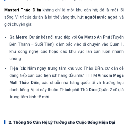
Masteri Thảo Điền
không chỉ là một khu căn hộ; đó là một lối
sống. Vị trí của dự án là lợi thế vàng thu hút
người nước ngoài
và
giới chuyên gia:
Ga Metro:
Dự án kết nối trực tiếp với
Ga Metro An Phú
(Tuyến
Bến Thành – Suối Tiên), đảm bảo việc di chuyển vào Quận 1,
khu công nghệ cao hoặc các khu vực lân cận luôn nhanh
chóng.
Tiện ích:
Nằm ngay trung tâm khu vực Thảo Điền, cư dân dễ
dàng tiếp cận các tiện ích hàng đầu như TTTM
Vincom Mega
Mall Thảo Điền
, các chuỗi nhà hàng quốc tế và trường học
danh tiếng. Vị trí này thuộc
Thành phố Thủ Đức
(Quận 2 cũ), là
trung tâm kinh tế mới.
2. Thông Số Căn Hộ Lý Tưởng cho Cuộc Sống Hiện Đại