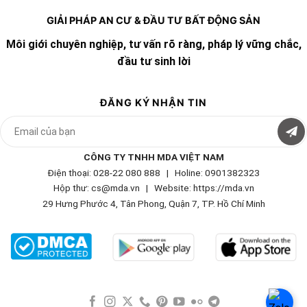
GIẢI PHÁP AN CƯ & ĐẦU TƯ BẤT ĐỘNG SẢN
Môi giới chuyên nghiệp, tư vấn rõ ràng, pháp lý vững chắc,
đầu tư sinh lời
ĐĂNG KÝ NHẬN TIN
CÔNG TY TNHH MDA VIỆT NAM
Điện thoại: 028-22 080 888 | Holine: 0901382323
Hộp thư: cs@mda.vn | W
ebsite: https://mda.vn
29 Hưng Phước 4, Tân Phong, Quận 7, TP. Hồ Chí Minh