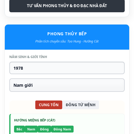
TƯ VẤN PHONG THỦY & ĐO ĐẠC NHÀ ĐẤT
PHONG THỦY BẾP
Phân tích chuyên sâu: Tọa Hung - Hướng Cát
NĂM SINH & GIỚI TÍNH
CUNG TỐN
ĐÔNG TỨ MỆNH
HƯỚNG MIỆNG BẾP (CÁT)
Bắc
Nam
Đông
Đông Nam