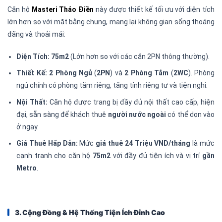
Căn hộ
Masteri Thảo Điền
này được thiết kế tối ưu với diện tích
lớn hơn so với mặt bằng chung, mang lại không gian sống thoáng
đãng và thoải mái:
Diện Tích:
75m2
(Lớn hơn so với các căn 2PN thông thường).
Thiết Kế:
2 Phòng Ngủ
(
2PN
) và
2 Phòng Tắm
(
2WC
). Phòng
ngủ chính có phòng tắm riêng, tăng tính riêng tư và tiện nghi.
Nội Thất:
Căn hộ được trang bị đầy đủ nội thất cao cấp, hiện
đại, sẵn sàng để khách thuê
người nước ngoài
có thể dọn vào
ở ngay.
Giá Thuê Hấp Dẫn:
Mức
giá thuê 24 Triệu VND/tháng
là mức
cạnh tranh cho căn hộ
75m2
với đầy đủ tiện ích và vị trí
gần
Metro
.
3. Cộng Đồng & Hệ Thống Tiện Ích Đỉnh Cao