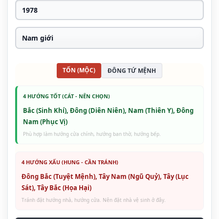
TỐN (MỘC)
ĐÔNG TỨ MỆNH
4 HƯỚNG TỐT (CÁT - NÊN CHỌN)
Bắc (Sinh Khí), Đông (Diên Niên), Nam (Thiên Y), Đông
Nam (Phục Vị)
Phù hợp làm hướng cửa chính, hướng ban thờ, hướng bếp.
4 HƯỚNG XẤU (HUNG - CẦN TRÁNH)
Đông Bắc (Tuyệt Mệnh), Tây Nam (Ngũ Quỷ), Tây (Lục
Sát), Tây Bắc (Họa Hại)
Tránh đặt hướng nhà, hướng cửa. Nên đặt nhà vệ sinh ở đây.