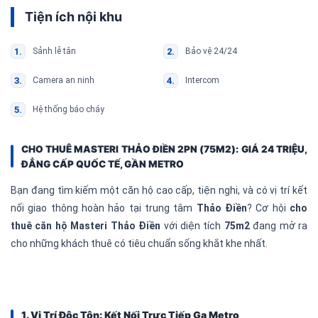
Tiện ích nội khu
Sảnh lễ tân
Bảo vệ 24/24
Camera an ninh
Intercom
Hệ thống báo cháy
CHO THUÊ MASTERI THẢO ĐIỀN 2PN (75M2): GIÁ 24 TRIỆU,
ĐẲNG CẤP QUỐC TẾ, GẦN METRO
Bạn đang tìm kiếm một căn hộ cao cấp, tiện nghi, và có vị trí kết
nối giao thông hoàn hảo tại trung tâm
Thảo Điền
? Cơ hội
cho
thuê căn hộ Masteri Thảo Điền
với diện tích
75m2
đang mở ra
cho những khách thuê có tiêu chuẩn sống khắt khe nhất.
1. Vị Trí Độc Tôn: Kết Nối Trực Tiếp Ga Metro