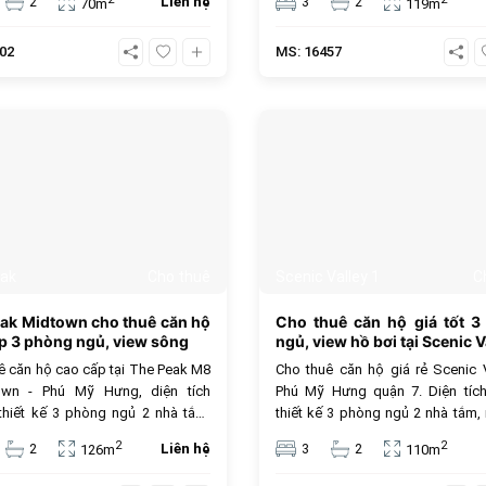
2
Liên hệ
3
2
70m
119m
An Phú. Cộng đồng cư dân người
đắc địa. Sống như resort.
oài văn minh, tiện ích cao cấp.
02
MS: 16457
n lý tưởng tại khu vực Thảo Điền.
468
ak
Cho thuê
Scenic Valley 1
C
ak Midtown cho thuê căn hộ
Cho thuê căn hộ giá tốt 3
p 3 phòng ngủ, view sông
ngủ, view hồ bơi tại Scenic V
ê căn hộ cao cấp tại The Peak M8
Cho thuê căn hộ giá rẻ Scenic V
own - Phú Mỹ Hưng, diện tích
Phú Mỹ Hưng quận 7. Diện tíc
hiết kế 3 phòng ngủ 2 nhà tắm,
thiết kế 3 phòng ngủ 2 nhà tắm,
t được trang bị đầy đủ cao cấp và
sang sửa đầy đủ nội thất mới và 
2
2
2
Liên hệ
3
2
126m
110m
ại, view đài phun nước và view
góc view hồ bơi thoáng mát. Giá 
hoáng mát, hướng đông nam mát
chỉ với 23 triệu VNĐ, giá thuê 