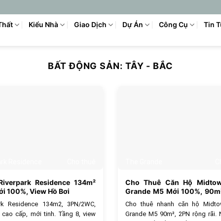
Thất
Kiểu Nhà
Giao Dịch
Dự Án
Công Cụ
Tin 
BẤT ĐỘNG SẢN:
TÂY - BẮC
616
ark Residence
Cho thuê
The Grande
C
Riverpark Residence 134m²
Cho Thuê Căn Hộ Midto
i 100%, View Hồ Bơi
Grande M5 Mới 100%, 90m²
Có Xe Hơi
ark Residence 134m2, 3PN/2WC,
Cho thuê nhanh căn hộ Midt
t cao cấp, mới tinh. Tầng 8, view
Grande M5 90m², 2PN rộng rãi.