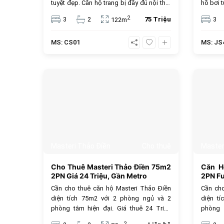
tuyệt đẹp. Căn hộ trang bị đầy đủ nội thất
hồ bơi t
sang trọng, tiện ích nội khu đẳng cấp và
thuê 67
2
3
2
75 Triệu
3
122m
đặc biệt thân thiện với thú cưng.
MS: CS01
MS: JS
470
Masteri Thảo Điền
Cho thuê
Master
Cho Thuê Masteri Thảo Điền 75m2
Căn H
2PN Giá 24 Triệu, Gần Metro
2PN Fu
Cần cho thuê căn hộ Masteri Thảo Điền
Cần cho
diện tích 75m2 với 2 phòng ngủ và 2
diện t
phòng tắm hiện đại. Giá thuê 24 Triệu
phòng 
VND/tháng. Dự án có kết nối trực tiếp ga
VND/thá
2