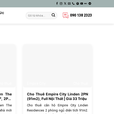
Tức
090 138 2323
494
629
ho thuê
Empire City
Cho thuê
wn The
Cho Thuê Empire City Linden 2PN
, 2PN,
(91m2), Full Nội Thất | Giá 33 Triệu
own The
Cho thuê căn hộ Empire City Linden
 Nhà mới
Residences 2 phòng ngủ diện tích 91m2.