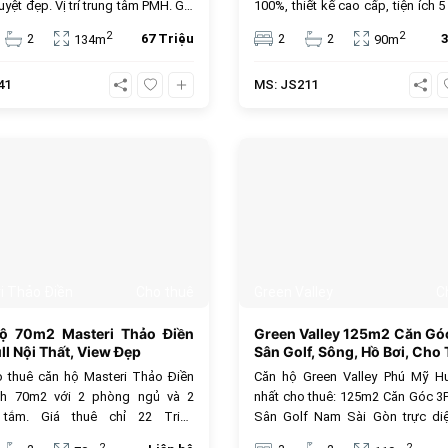
uyệt đẹp. Vị trí trung tâm PMH. Giá
100%, thiết kế cao cấp, tiện ích 
 Triệu/tháng.
bao gồm suất đậu ô tô giá trị. Gi
2
2
2
67 Triệu
2
2
3
134m
90m
Triệu/tháng.
41
MS: JS211
443
i Thảo Điền
Cho thuê
Green Valley
C
ộ 70m2 Masteri Thảo Điền
Green Valley 125m2 Căn Gó
ll Nội Thất, View Đẹp
Sân Golf, Sông, Hồ Bơi, Cho
 thuê căn hộ Masteri Thảo Điền
Căn hộ Green Valley Phú Mỹ H
ích 70m2 với 2 phòng ngủ và 2
nhất cho thuê: 125m2 Căn Góc 3
tắm. Giá thuê chỉ 22 Triệu
Sân Golf Nam Sài Gòn trực diệ
ng. Dự án có kết nối trực tiếp ga
Sông và Công viên xanh mát. Vị tr
2
2