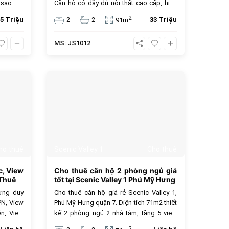
5 sao. Đã
Căn hộ có đầy đủ nội thất cao cấp, hiện
á thuê 35
trạng mới, sẵn sàng cho thuê với giá cạnh
2
5 Triệu
2
2
33 Triệu
91m
tranh chỉ 33 triệu đồng/tháng. Linden
Residences mang đến trải nghiệm sống
MS: JS1012
sang trọng, tiện ích hoàn hảo tại lõi khu
đô thị Thủ Thiêm.
256
448
ho thuê
Scenic Valley 1
Cho thuê
c, View
Cho thuê căn hộ 2 phòng ngủ giá
 Thuê
tốt tại Scenic Valley 1 Phú Mỹ Hưng
ưng duy
Cho thuê căn hộ giá rẻ Scenic Valley 1,
PN, View
Phú Mỹ Hưng quận 7. Diện tích 71m2 thiết
n, View
kế 2 phòng ngủ 2 nhà tắm, tầng 5 view
í Quận 7
nội khu yên tĩnh, nhà đầy đủ nội thất sạch
2