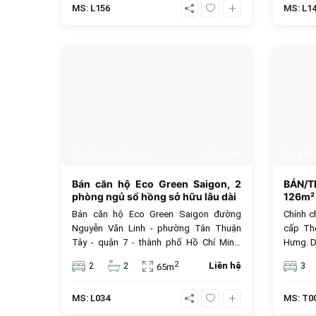
MS: L156
MS: L1
giá chưa bao gồm phí quán lí, thuế VAT,
mẻ. Giá 
và các tiện ích khác.
bao gồm
ích khác
374
Eco Green Saigon
Cần bán
The Pe
Bán căn hộ Eco Green Saigon, 2
BÁN/T
phòng ngủ sổ hồng sở hữu lâu dài
126m² 
Bán căn hộ Eco Green Saigon đường
Chính c
Nguyễn Văn Linh - phường Tân Thuận
cấp Th
Tây - quận 7 - thành phố Hồ Chí Minh.
Hưng. D
Diện tích 65m2 thiết kế 2 phòng ngủ, 2
vệ sinh
2
2
2
Liên hệ
3
65m
nhà tắm, nhà nội thất cơ bản, view thoáng
căn gó
mát, ban công hướng Đông Nam, sổ
trang th
MS: L034
MS: T0
hồng sở hữu lâu dài, gần khu chế xuất
hầm. Gi
Tân Thuận, tiện ích nội khu tốt. Giá bán
VNĐ. Ti