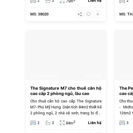
2
2
Liên hệ
2
75m
Metro An Phú. Cộng đồng cư dân người
Metro 
nước ngoài sinh sống, tiện ích cao cấp.
nước ng
MS: 38020
MS: TH
Lựa chọn lý tưởng tại khu vực Thảo Điền,
Lựa chọ
Thủ Đức.
438
The Signature
Cho thuê
The Pe
The Signature M7 cho thuê căn hộ
The Pe
cao cấp 2 phòng ngủ, lầu cao
cao cấ
Cho thuê căn hộ cao cấp The Signature
Cho thu
M7- Phú Mỹ Hưng. Diện tích 84m2 thiết kế
- Midt
2 phòng ngủ, 2 nhà vệ sinh, trang bị đầy
126m2 t
đủ thiết bị nội thất cao cấp, lầu cao, view
nội thấ
2
2
2
Liên hệ
3
84m
hướng Đông Nam mát mẻ, chủ nhà tốt
hiện đ
bụng và thân thiện. Giá thuê 32 triệu VNĐ,
sông t