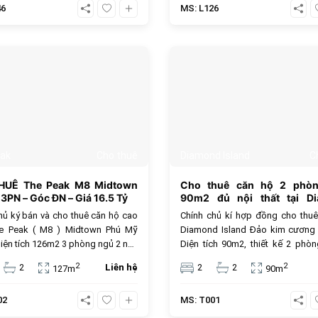
46
MS: L126
cho thuê 60 triệu/ tháng, giá chưa
gồm thuế VAT, phí quản lí và các 
 thuế VAT, phí quản lí và các tiện
khác.
.
399
ak
Cho thuê
Diamond Island
C
HUÊ The Peak M8 Midtown
Cho thuê căn hộ 2 phò
3PN – Góc ĐN – Giá 16.5 Tỷ
90m2 đủ nội thất tại D
Island
hủ ký bán và cho thuê căn hộ cao
Chính chủ kí hợp đồng cho thu
e Peak ( M8 ) Midtown Phú Mỹ
Diamond Island Đảo kim cương 
iện tích 126m2 3 phòng ngủ 2 nhà
Diện tích 90m2, thiết kế 2 phò
, tầng cao view hướng đông nam
nhà vệ sinh, view hướng đông 
2
2
2
Liên hệ
2
2
127m
90m
c thoáng mát, cùng đầy đủ các
mẻ, đầy đủ trang thiết bị nội thấ
iết bị hiện đại cao cấp, có ô xe hơi
sang trọng. Giá cho thuê 30 triệ
02
MS: T001
á bán 16,5 tỷ và giá thuê 63 triệu
Kim Cương có nhiều tiện ích cao
ện ích chuẩn quốc tế dành riêng
gồm hồ bơi resort, hồ bơi Olympic