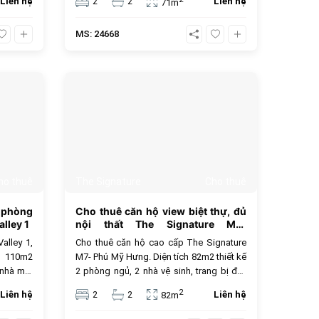
Liên hệ
2
2
Liên hệ
71m
đẹp, khu sầm uất, tính thanh khoản cao,...
Giá cho thuê 17 triệu VNĐ, giá thuê chưa
MS: 24668
bao gồm thuế VAT, phí quản lí và các tiện
ích khác.
443
430
ho thuê
The Signature
Cho thuê
 phòng
Cho thuê căn hộ view biệt thự, đủ
alley 1
nội thất The Signature M7-
Midtown
alley 1,
Cho thuê căn hộ cao cấp The Signature
h 110m2
M7- Phú Mỹ Hưng. Diện tích 82m2 thiết kế
 nhà mới
2 phòng ngủ, 2 nhà vệ sinh, trang bị đầy
đẹp, căn
đủ thiết bị nội thất cao cấp, view biệt thự
2
Liên hệ
2
2
Liên hệ
82m
cho thuê
hướng Đông Nam, chủ nhà tốt bụng và
chưa bao
thân thiện. Giá thuê 28 triệu VNĐ, giá chưa