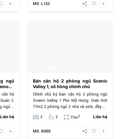
MS: L122
tiện ích
bao gồm phí quán lí, thuế VAT, và các tiện
ích khác.
349
393
ho thuê
Scenic Valley 1
Cần bán
ng ngủ
Bán căn hộ 2 phòng ngủ Scenic
iamond
Valley 1, sổ hồng chính chủ
ê căn hộ
Chính chủ ký bán căn hộ 2 phòng ngủ
Quận 2.
Scenic Valley 1 Phú Mỹ Hưng. Diện tích
ng ngủ 2
77m2 2 phòng ngủ 2 nhà vệ sinh, đầy đủ
nam mát
trang thiết bị nội thất, view hướng Đông
2
Liên hệ
2
2
Liên hệ
77m
t cao cấp
Nam thoáng mát, tầng trung ,sổ hồng
u. - Đảo
sang tên, giá bán 6,6 tỷ. Nhiều tiện ích nội
MS: Đ003
 cấp bao
khu và ngoại khu đa dạng như hồ bơi, khu
, hồ bơi
vui chơi trẻ em, phòng gym, khu BBQ, và