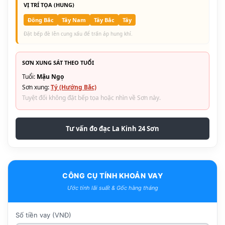
VỊ TRÍ TỌA (HUNG)
Đông Bắc
Tây Nam
Tây Bắc
Tây
Đặt bếp đè lên cung xấu để trấn áp hung khí.
SƠN XUNG SÁT THEO TUỔI
Tuổi:
Mậu Ngọ
Sơn xung:
Tý (Hướng Bắc)
Tuyệt đối không đặt bếp tọa hoặc nhìn về Sơn này.
Tư vấn đo đạc La Kinh 24 Sơn
CÔNG CỤ TÍNH KHOẢN VAY
Ước tính lãi suất & Gốc hàng tháng
Số tiền vay (VNĐ)