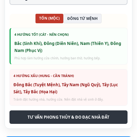
TỐN (MỘC)
ĐÔNG TỨ MỆNH
4 HƯỚNG TỐT (CÁT - NÊN CHỌN)
Bắc (Sinh Khí), Đông (Diên Niên), Nam (Thiên Y), Đông
Nam (Phục Vị)
Phù hợp làm hướng cửa chính, hướng ban thờ, hướng bếp.
4 HƯỚNG XẤU (HUNG - CẦN TRÁNH)
Đông Bắc (Tuyệt Mệnh), Tây Nam (Ngũ Quỷ), Tây (Lục
Sát), Tây Bắc (Họa Hại)
Tránh đặt hướng nhà, hướng cửa. Nên đặt nhà vệ sinh ở đây.
TƯ VẤN PHONG THỦY & ĐO ĐẠC NHÀ ĐẤT