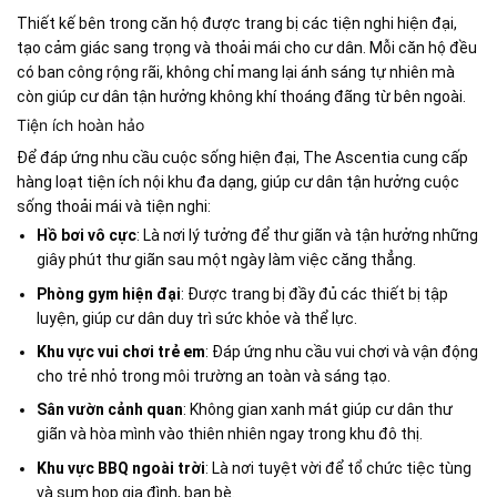
Thiết kế bên trong căn hộ được trang bị các tiện nghi hiện đại,
tạo cảm giác sang trọng và thoải mái cho cư dân. Mỗi căn hộ đều
có ban công rộng rãi, không chỉ mang lại ánh sáng tự nhiên mà
còn giúp cư dân tận hưởng không khí thoáng đãng từ bên ngoài.
Tiện ích hoàn hảo
Để đáp ứng nhu cầu cuộc sống hiện đại, The Ascentia cung cấp
hàng loạt tiện ích nội khu đa dạng, giúp cư dân tận hưởng cuộc
sống thoải mái và tiện nghi:
Hồ bơi vô cực
: Là nơi lý tưởng để thư giãn và tận hưởng những
giây phút thư giãn sau một ngày làm việc căng thẳng.
Phòng gym hiện đại
: Được trang bị đầy đủ các thiết bị tập
luyện, giúp cư dân duy trì sức khỏe và thể lực.
Khu vực vui chơi trẻ em
: Đáp ứng nhu cầu vui chơi và vận động
cho trẻ nhỏ trong môi trường an toàn và sáng tạo.
Sân vườn cảnh quan
: Không gian xanh mát giúp cư dân thư
giãn và hòa mình vào thiên nhiên ngay trong khu đô thị.
Khu vực BBQ ngoài trời
: Là nơi tuyệt vời để tổ chức tiệc tùng
và sum họp gia đình, bạn bè.