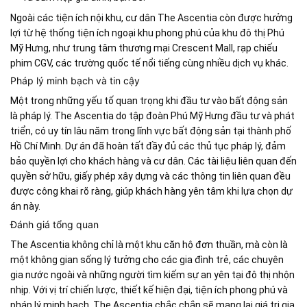
Ngoài các tiện ích nội khu, cư dân The Ascentia còn được hưởng
lợi từ hệ thống tiện ích ngoại khu phong phú của khu đô thị Phú
Mỹ Hưng, như trung tâm thương mại Crescent Mall, rạp chiếu
phim CGV, các trường quốc tế nổi tiếng cùng nhiều dịch vụ khác.
Pháp lý minh bạch và tin cậy
Một trong những yếu tố quan trọng khi đầu tư vào bất động sản
là pháp lý. The Ascentia do tập đoàn Phú Mỹ Hưng đầu tư và phát
triển, có uy tín lâu năm trong lĩnh vực bất động sản tại thành phố
Hồ Chí Minh. Dự án đã hoàn tất đầy đủ các thủ tục pháp lý, đảm
bảo quyền lợi cho khách hàng và cư dân. Các tài liệu liên quan đến
quyền sở hữu, giấy phép xây dựng và các thông tin liên quan đều
được công khai rõ ràng, giúp khách hàng yên tâm khi lựa chọn dự
án này.
Đánh giá tổng quan
The Ascentia không chỉ là một khu căn hộ đơn thuần, mà còn là
một không gian sống lý tưởng cho các gia đình trẻ, các chuyên
gia nước ngoài và những người tìm kiếm sự an yên tại đô thị nhộn
nhịp. Với vị trí chiến lược, thiết kế hiện đại, tiện ích phong phú và
pháp lý minh bạch, The Ascentia chắc chắn sẽ mang lại giá trị gia