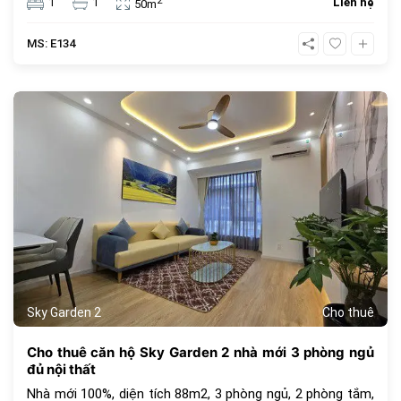
2
1
1
Liên hệ
50m
MS: E134
1077
Sky Garden 2
Cho thuê
Cho thuê căn hộ Sky Garden 2 nhà mới 3 phòng ngủ
đủ nội thất
Nhà mới 100%, diện tích 88m2, 3 phòng ngủ, 2 phòng tắm,