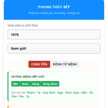
PHONG THỦY BẾP
Phân tích chuyên sâu: Tọa Hung - Hướng Cát
NĂM SINH & GIỚI TÍNH
CUNG TỐN
ĐÔNG TỨ MỆNH
HƯỚNG MIỆNG BẾP (CÁT)
Bắc
Nam
Đông
Đông Nam
Các sơn tốt:
Nhâm - Tý - Quý, Bính - Ngọ - Đinh, Giáp - Mão - Ất,
Thìn - Tốn - Tỵ