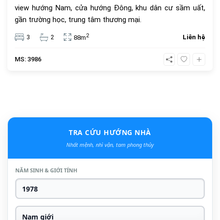
view hướng Nam, cửa hướng Đông, khu dân cư sầm uất,
gần trường học, trung tâm thương mại.
2
3
2
Liên hệ
88m
MS: 3986
TRA CỨU HƯỚNG NHÀ
Nhất mệnh, nhì vận, tam phong thủy
NĂM SINH & GIỚI TÍNH