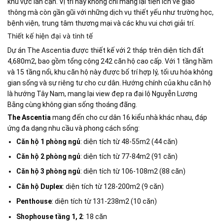
khu vực lân cận. Vị trí này không chỉ mang lại tiện ích về giao
thông mà còn gần gũi với những dịch vụ thiết yếu như trường học,
bệnh viện, trung tâm thương mại và các khu vui chơi giải trí.
Thiết kế hiện đại và tinh tế
Dự án The Ascentia được thiết kế với 2 tháp trên diện tích đất
4,680m2, bao gồm tổng cộng 242 căn hộ cao cấp. Với 1 tầng hầm
và 15 tầng nổi, khu căn hộ này được bố trí hợp lý, tối ưu hóa không
gian sống và sự riêng tư cho cư dân. Hướng chính của khu căn hộ
là hướng Tây Nam, mang lại view đẹp ra đại lộ Nguyễn Lương
Bằng cùng không gian sống thoáng đãng.
The Ascentia
mang đến cho cư dân 16 kiểu nhà khác nhau, đáp
ứng đa dạng nhu cầu và phong cách sống:
Căn hộ 1 phòng ngủ
: diện tích từ 48-55m2 (44 căn)
Căn hộ 2 phòng ngủ
: diện tích từ 77-84m2 (91 căn)
Căn hộ 3 phòng ngủ
: diện tích từ 106-108m2 (88 căn)
Căn hộ Duplex
: diện tích từ 128-200m2 (9 căn)
Penthouse
: diện tích từ 131-238m2 (10 căn)
Shophouse tầng 1, 2
: 18 căn