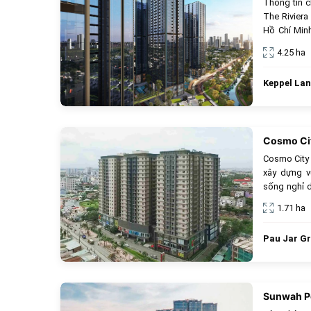
Thông tin c
The Riviera
Hồ Chí Minh
dẫn nhất.
4.25 ha
Keppel La
Cosmo Ci
Cosmo City 
xây dựng v
sống nghỉ 
với hệ thốn
1.71 ha
mát, và khu
thông minh
Pau Jar G
Pháp lý min
Lựa chọn h
an toàn và r
Sunwah P