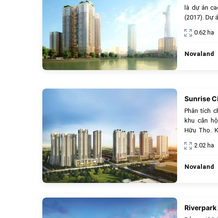
là dự án c
(2017). Dự 
độ xây dựng
0.62 ha
dạng loại hì
hộ 1-3PN (5
Novaland
bơi tràn bờ
giao thông 
Sunrise C
Phân tích c
khu căn hộ
Hữu Thọ. Ki
view sông R
2.02 ha
lý tưởng.
Novaland
Riverpark