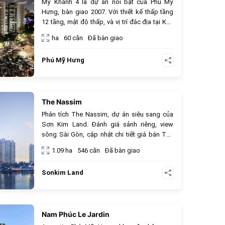
Mỹ Khánh 4 là dự án nổi bật của Phú Mỹ
Hưng, bàn giao 2007. Với thiết kế thấp tầng
12 tầng, mật độ thấp, và vị trí đắc địa tại Khu
Cảnh Đồi (ngã tư Nguyễn Văn Linh – Nguyễn
ha
60 căn
Đã bàn giao
Đức Cảnh), dự án mang lại không gian sống
xanh, tiện nghi nội khu (hồ bơi, gym) và
Phú Mỹ Hưng
hưởng trọn tiện ích ngoại khu Phú Mỹ Hưng.
The Nassim
620
Phân tích The Nassim, dự án siêu sang của
Sơn Kim Land. Đánh giá sảnh riêng, view
sông Sài Gòn, cập nhật chi tiết giá bán The
Nassim và tỷ suất thuê Expat cao.
1.09 ha
546 căn
Đã bàn giao
Sonkim Land
Nam Phúc Le Jardin
966