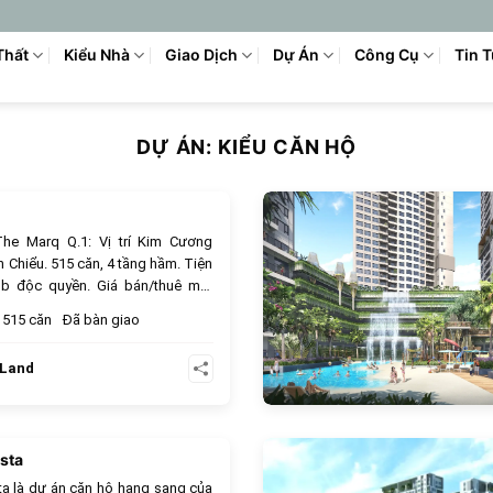
Thất
Kiểu Nhà
Giao Dịch
Dự Án
Công Cụ
Tin 
DỰ ÁN:
KIỂU CĂN HỘ
207
The Marq Q.1: Vị trí Kim Cương
 Chiểu. 515 căn, 4 tầng hầm. Tiện
ub độc quyền. Giá bán/thuê mới
515 căn
Đã bàn giao
 Land
ista
163
sta là dự án căn hộ hạng sang của