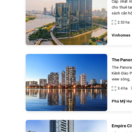
Cập nhật m
cho thuê tạ
sách căn hộ
chủ, rẻ nhất
2.53 ha
Vinhomes
The Pano
The Panora
Kênh Đào PM
view sông, 
sâu về vị trí
3.4 ha
Phú Mỹ H
Empire Ci