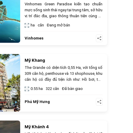
Vinhomes Green Paradise kiến tạo chuẩn
mực sống sinh thái ngay tại trung tâm, sở hữu
vị trí đắc địa, giao thông thuận tiện cùng hệ
tiện ích nội khu và ngoại khu hoàn hảo (hồ
ha
căn
Đang mở bán
bơi, gym, trường học, bệnh viện, TTTM). Dự
án mang lại giá trị đầu tư và an cư bền vững.
Vinhomes
Mỹ Khang
925
The Grande có diện tích 0,55 Ha, với tổng số
309 căn hộ, penthouse và 13 shophouse, khu
căn hộ có đầy đủ tiện ích như: Hồ bơi, thư
viện, phòng tập GYM, khu vực tiệc nướng
0.55 ha
322 căn
Đã bàn giao
BBQ, khu vui chơi cho trẻ em, phòng chơi
golf, cửa hàng tiện ích tiện ích tại các
Phú Mỹ Hưng
shophouse, cửa sổ bộ, tầng hầm để xe và
sảnh tân sang trọng.
Mỹ Khánh 4
906