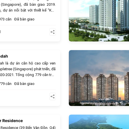
 (Singapore), đã bàn giao 2019.
, dự án nổi bật với thiết kế "Khu
đới hiện đại" và hơn 100 tiện ích
973 căn
Đã bàn giao
ư Hồ bơi Nước Mặn và Rạp chiếu
trời. Vị trí tại Thạnh Mỹ Lợi giúp
d
ận tiện đến Thủ Thiêm và Quận 1.
ndah
151
ah là dự án căn hộ cao cấp ven
letree (Singapore) phát triển, đã
20-2021. Tổng cộng 779 căn trên
 độ xây dựng chỉ 35%. Dự án nổi
779 căn
Đã bàn giao
00m² tiện ích tại tầng 3, bao gồm
pic 50m, Gym, Sân Tennis. Vị trí
ỹ Lợi liền kề khu hành chính, kết
iện đến Thủ Thiêm và Quận 7.
r Residence
151
 Residence (39 Bến Vân Đồn, Q4)