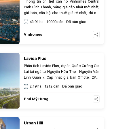
Thông tin chi tiết căn hộ Vinhomes Central
Park Bình Thạnh, bảng giá cập nhật mới nhất,
giá bán, căn hộ cho thuê giá rẻ nhất, đủ nội
thất, 1 phòng ngủ, 2 phòng ngủ.
43,91 ha
10000 căn
Đã bàn giao
Vinhomes
Lavida Plus
944
Phân tích Lavida Plus, dự án Quốc Cường Gia
Lai tại ngã tư Nguyễn Hữu Thọ - Nguyễn Văn
Linh Quận 7. Cập nhật giá bán Offictel, 2PN,
3PN và tiện ích hồ bơi tràn bờ.
2.19 ha
1212 căn
Đã bàn giao
Phú Mỹ Hưng
Urban Hill
448