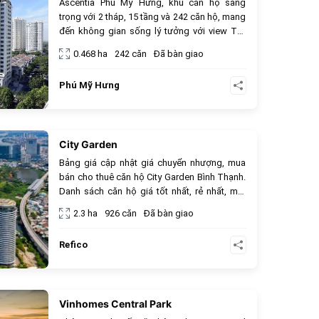
Ascentia Phú Mỹ Hưng, khu căn hộ sang
trọng với 2 tháp, 15 tầng và 242 căn hộ, mang
đến không gian sống lý tưởng với view Tây
Nam.
0.468 ha
242 căn
Đã bàn giao
Phú Mỹ Hưng
City Garden
680
Bảng giá cập nhật giá chuyển nhượng, mua
bán cho thuê căn hộ City Garden Bình Thạnh.
Danh sách căn hộ giá tốt nhất, rẻ nhất, mới
nhất, đẹp nhất, sổ hồng chính chủ.
2.3 ha
926 căn
Đã bàn giao
Refico
Vinhomes Central Park
534