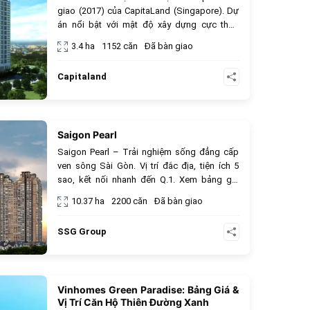
giao (2017) của CapitaLand (Singapore). Dự
án nổi bật với mật độ xây dựng cực thấp
(23%) và hơn 50 tiện ích nội khu, bao gồm
3.4 ha
1152 căn
Đã bàn giao
Gym 360 độ và khu thương mại Faifo Lane. Vị
trí đắc địa tại Thạnh Mỹ Lợi, kết nối nhanh
Capitaland
chóng đến cầu Thủ Thiêm và khu đô thị Thủ
Thiêm.
Saigon Pearl
178
Saigon Pearl – Trải nghiệm sống đẳng cấp
ven sông Sài Gòn. Vị trí đắc địa, tiện ích 5
sao, kết nối nhanh đến Q.1. Xem bảng giá
bán và thuê căn hộ mới nhất 2025.
10.37 ha
2200 căn
Đã bàn giao
SSG Group
Vinhomes Green Paradise: Bảng Giá &
224
Vị Trí Căn Hộ Thiên Đường Xanh