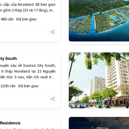
ao cấp của Novaland đã bàn giao
án gồm 2 tháp (33 và 17 tầng), mật
 44% và 4 tầng hầm. Cung cấp đa
480 căn
Đã bàn giao
nh từ Office-tel (30-45m²) đến căn
7-115m²). Tận hưởng tiện ích Hồ
 view trực diện Quận 1 và kết nối
siêu tốc.
ity South
988
huyên sâu về Sunrise City South,
 6 tháp Novaland tại 23 Nguyễn
ến trúc 5 sao, tiện ích vượt trội,
ạch Bàng. Cơ hội đầu tư và an cư
2200 căn
Đã bàn giao
 Residence
894