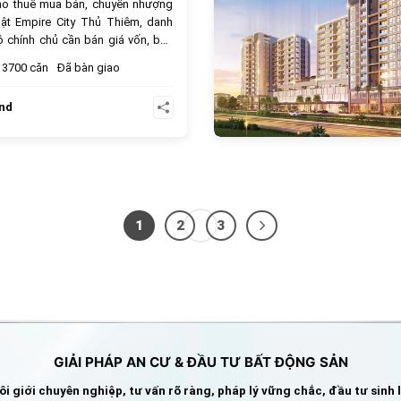
ho thuê mua bán, chuyển nhượng
ật Empire City Thủ Thiêm, danh
 chính chủ cần bán giá vốn, bán
ẻ nhất, tốt nhất thị trường.
3700 căn
Đã bàn giao
nd
1
2
3
GIẢI PHÁP AN CƯ & ĐẦU TƯ BẤT ĐỘNG SẢN
i giới chuyên nghiệp, tư vấn rõ ràng, pháp lý vững chắc, đầu tư sinh 