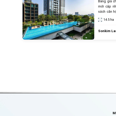
Bảng giá c
mới cập nh
sách căn hộ
cắt lỗ, giá r
14.5 ha
Sonkim La
Mô