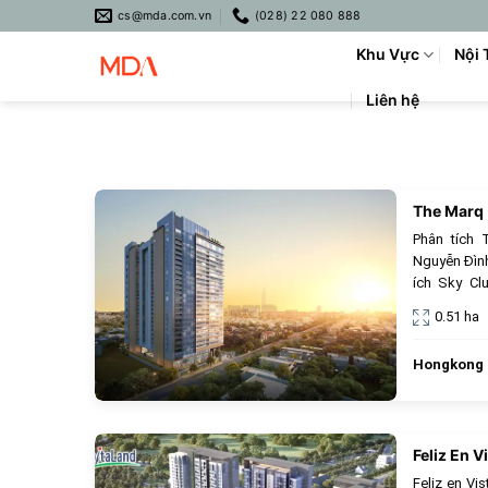
Skip
cs@mda.com.vn
(028) 22 080 888
to
Khu Vực
Nội 
content
Liên hệ
The Marq
Phân tích 
Nguyễn Đình
ích Sky Cl
nhất.
0.51 ha
Hongkong
Feliz En V
Feliz en Vi