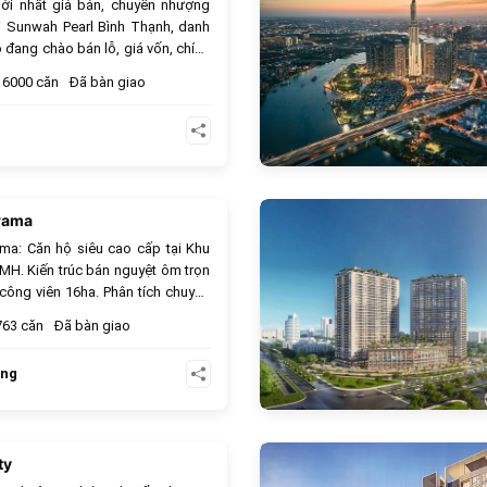
ới nhất giá bán, chuyển nhượng
i Sunwah Pearl Bình Thạnh, danh
 đang chào bán lỗ, giá vốn, chính
 thị trường.
6000 căn
Đã bàn giao
rama
848
ma: Căn hộ siêu cao cấp tại Khu
H. Kiến trúc bán nguyệt ôm trọn
công viên 16ha. Phân tích chuyên
, kiến trúc & giá trị đầu tư.
763 căn
Đã bàn giao
ưng
ty
789