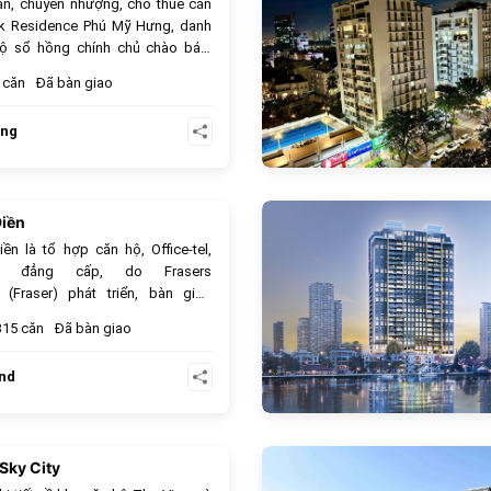
án, chuyển nhượng, cho thuê căn
rk Residence Phú Mỹ Hưng, danh
ộ sổ hồng chính chủ chào bán,
 rẻ nhất thị trường.
căn
Đã bàn giao
ưng
Điền
625
n là tổ hợp căn hộ, Office-tel,
se đẳng cấp, do Frasers
t (Fraser) phát triển, bàn giao
Mật độ xây dựng chỉ 40%, sở hữu
315 căn
Đã bàn giao
 sao (THE GYMNASIUM, Hồ bơi vô
ết cập nhật chi tiết quy mô, đơn vị
nd
à bảng giá bán, giá thuê mới nhất
từ 1PN đến 4P
Sky City
764