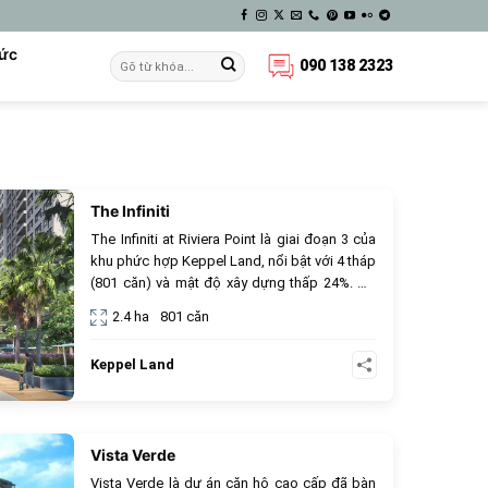
Tức
090 138 2323
The Infiniti
167
The Infiniti at Riviera Point là giai đoạn 3 của
khu phức hợp Keppel Land, nổi bật với 4 tháp
(801 căn) và mật độ xây dựng thấp 24%. Dự
án đã bàn giao (2022) tại Quận 7, sở hữu hệ
2.4 ha
801 căn
thống 40+ tiện ích resort độc đáo như hồ bơi
thác nước, thủy cung. Với chất lượng quản lý
Keppel Land
quốc tế, The Infiniti là lựa chọn hàng đầu cho
cuộc sống nghỉ dưỡng và đầu tư sinh lời bền
vững.
Vista Verde
160
Vista Verde là dự án căn hộ cao cấp đã bàn