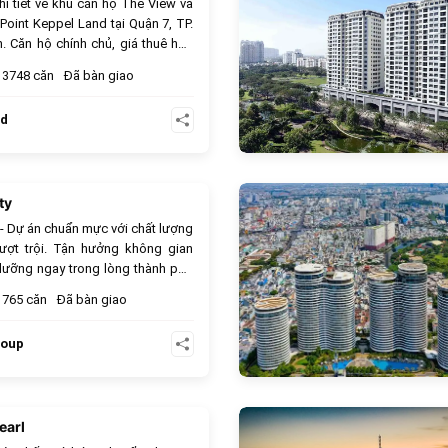
hi tiết về khu căn hộ The View và
 Point Keppel Land tại Quận 7, TP.
. Căn hộ chính chủ, giá thuê hấp
3748 căn
Đã bàn giao
nd
ty
950
- Dự án chuẩn mực với chất lượng
ượt trội. Tận hưởng không gian
dưỡng ngay trong lòng thành phố
g hồ bơi tràn bờ, công viên xanh
765 căn
Đã bàn giao
 vui chơi trẻ em. Thiết kế căn hộ
, đón gió và ánh sáng tự nhiên.
roup
h bạch, sổ hồng sở hữu lâu dài.
oàn hảo cho cuộc sống đẳng cấp,
iêng tư.
earl
662