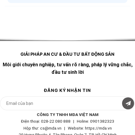
GIẢI PHÁP AN CƯ & ĐẦU TƯ BẤT ĐỘNG SẢN
Môi giới chuyên nghiệp, tư vấn rõ ràng, pháp lý vững chắc,
đầu tư sinh lời
ĐĂNG KÝ NHẬN TIN
CÔNG TY TNHH MDA VIỆT NAM
Điện thoại: 028-22 080 888 | Holine: 0901382323
Hộp thư: cs@mda.vn | W
ebsite: https://mda.vn
29 Hưng Phước 4, Tân Phong, Quận 7, TP. Hồ Chí Minh