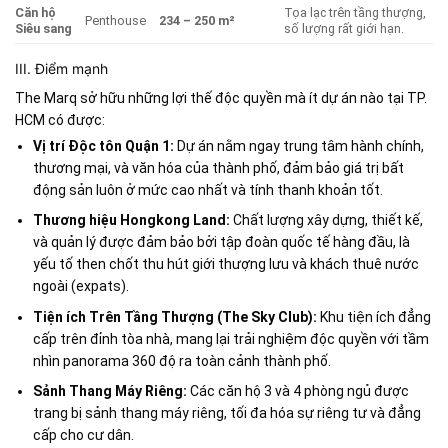
Căn hộ
Tọa lạc trên tầng thượng,
Penthouse
234 – 250 m²
Siêu sang
số lượng rất giới hạn.
III. Điểm mạnh
The Marq sở hữu những lợi thế độc quyền mà ít dự án nào tại TP.
HCM có được:
Vị trí Độc tôn Quận 1:
Dự án nằm ngay trung tâm hành chính,
thương mại, và văn hóa của thành phố, đảm bảo giá trị bất
động sản luôn ở mức cao nhất và tính thanh khoản tốt.
Thương hiệu Hongkong Land:
Chất lượng xây dựng, thiết kế,
và quản lý được đảm bảo bởi tập đoàn quốc tế hàng đầu, là
yếu tố then chốt thu hút giới thượng lưu và khách thuê nước
ngoài (expats).
Tiện ích Trên Tầng Thượng (The Sky Club):
Khu tiện ích đẳng
cấp trên đỉnh tòa nhà, mang lại trải nghiệm độc quyền với tầm
nhìn panorama 360 độ ra toàn cảnh thành phố.
Sảnh Thang Máy Riêng:
Các căn hộ 3 và 4 phòng ngủ được
trang bị sảnh thang máy riêng, tối đa hóa sự riêng tư và đẳng
cấp cho cư dân.