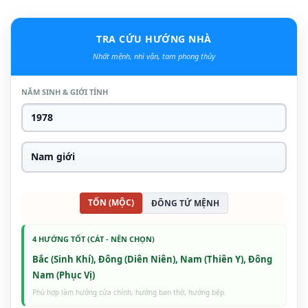
TRA CỨU HƯỚNG NHÀ
Nhất mệnh, nhì vận, tam phong thủy
NĂM SINH & GIỚI TÍNH
TỐN (MỘC)
ĐÔNG TỨ MỆNH
4 HƯỚNG TỐT (CÁT - NÊN CHỌN)
Bắc (Sinh Khí), Đông (Diên Niên), Nam (Thiên Y), Đông
Nam (Phục Vị)
Phù hợp làm hướng cửa chính, hướng ban thờ, hướng bếp.