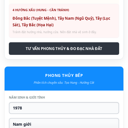
4 HƯỚNG XẤU (HUNG - CẦN TRÁNH)
Đông Bắc (Tuyệt Mệnh), Tây Nam (Ngũ Quỷ), Tây (Lục
Sát), Tây Bắc (Họa Hại)
Tránh đặt hướng nhà, hướng cửa. Nên đặt nhà vệ sinh ở đây.
TƯ VẤN PHONG THỦY & ĐO ĐẠC NHÀ ĐẤT
PHONG THỦY BẾP
Phân tích chuyên sâu: Tọa Hung - Hướng Cát
NĂM SINH & GIỚI TÍNH