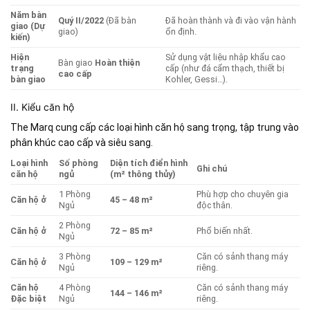
Năm bàn
Quý II/2022
(Đã bàn
Đã hoàn thành và đi vào vận hành
giao (Dự
giao)
ổn định.
kiến)
Hiện
Sử dụng vật liệu nhập khẩu cao
Bàn giao
Hoàn thiện
trạng
cấp (như đá cẩm thạch, thiết bị
cao cấp
bàn giao
Kohler, Gessi…).
II. Kiểu căn hộ
The Marq cung cấp các loại hình căn hộ sang trọng, tập trung vào
phân khúc cao cấp và siêu sang.
Loại hình
Số phòng
Diện tích điển hình
Ghi chú
căn hộ
ngủ
(m² thông thủy)
1 Phòng
Phù hợp cho chuyên gia
Căn hộ ở
45 – 48 m²
Ngủ
độc thân.
2 Phòng
Căn hộ ở
72 – 85 m²
Phổ biến nhất.
Ngủ
3 Phòng
Căn có sảnh thang máy
Căn hộ ở
109 – 129 m²
Ngủ
riêng.
Căn hộ
4 Phòng
Căn có sảnh thang máy
144 – 146 m²
Đặc biệt
Ngủ
riêng.