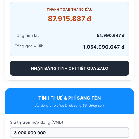
THANH TOÁN THÁNG ĐẦU
87.915.887 đ
Tổng tiền lãi:
54.990.647 đ
Tổng gốc + lãi:
1.054.990.647 đ
NHẬN BẢNG TÍNH CHI TIẾT QUA ZALO
TÍNH THUẾ & PHÍ SANG TÊN
Áp dụng cho chuyển nhượng Bất động sản
Giá trị trên hợp đồng (VNĐ)