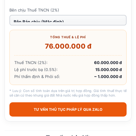
Bên chịu Thuế TNCN (2%)
TỔNG THUẾ & LỆ PHÍ
76.000.000 đ
Thuế TNCN (2%):
60.000.000 đ
Lệ phí trước bạ (0.5%):
15.000.000 đ
Phí thẩm định & Phôi sổ:
~ 1.000.000 đ
* Lưu ý: Con số tính toán dựa trên giá trị hợp đồng. Giá tính thuế thực tế
sẽ căn cứ theo khung giá đất Nhà nước nếu giá hợp đồng thấp hơn.
TƯ VẤN THỦ TỤC PHÁP LÝ QUA ZALO