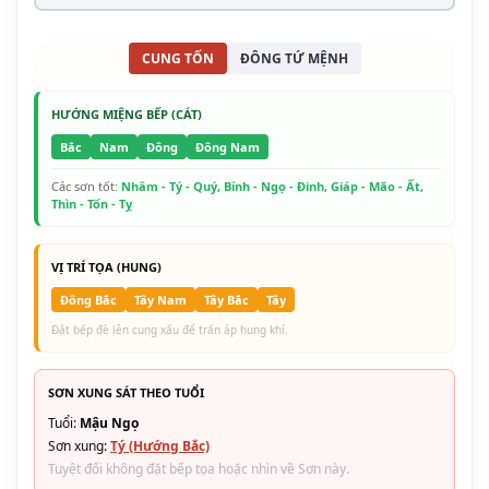
CUNG TỐN
ĐÔNG TỨ MỆNH
HƯỚNG MIỆNG BẾP (CÁT)
Bắc
Nam
Đông
Đông Nam
Các sơn tốt:
Nhâm - Tý - Quý, Bính - Ngọ - Đinh, Giáp - Mão - Ất,
Thìn - Tốn - Tỵ
VỊ TRÍ TỌA (HUNG)
Đông Bắc
Tây Nam
Tây Bắc
Tây
Đặt bếp đè lên cung xấu để trấn áp hung khí.
SƠN XUNG SÁT THEO TUỔI
Tuổi:
Mậu Ngọ
Sơn xung:
Tý (Hướng Bắc)
Tuyệt đối không đặt bếp tọa hoặc nhìn về Sơn này.