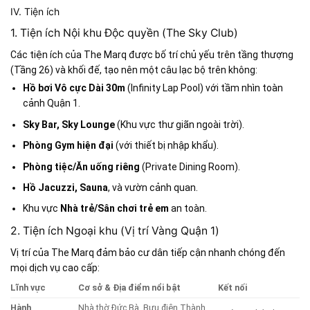
IV. Tiện ích
1. Tiện ích Nội khu Độc quyền (The Sky Club)
Các tiện ích của The Marq được bố trí chủ yếu trên tầng thượng
(Tầng 26) và khối đế, tạo nên một câu lạc bộ trên không:
Hồ bơi Vô cực Dài 30m
(Infinity Lap Pool) với tầm nhìn toàn
cảnh Quận 1.
Sky Bar, Sky Lounge
(Khu vực thư giãn ngoài trời).
Phòng Gym hiện đại
(với thiết bị nhập khẩu).
Phòng tiệc/Ăn uống riêng
(Private Dining Room).
Hồ Jacuzzi, Sauna
, và vườn cảnh quan.
Khu vực
Nhà trẻ/Sân chơi trẻ em
an toàn.
2. Tiện ích Ngoại khu (Vị trí Vàng Quận 1)
Vị trí của The Marq đảm bảo cư dân tiếp cận nhanh chóng đến
mọi dịch vụ cao cấp:
Lĩnh vực
Cơ sở & Địa điểm nổi bật
Kết nối
Hành
Nhà thờ Đức Bà, Bưu điện Thành