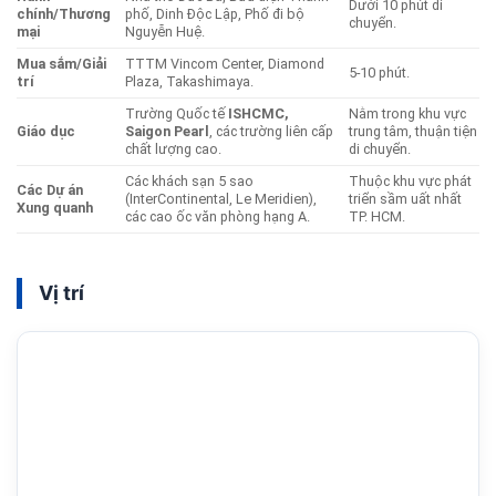
Dưới 10 phút di
chính/Thương
phố, Dinh Độc Lập, Phố đi bộ
chuyển.
mại
Nguyễn Huệ.
Mua sắm/Giải
TTTM Vincom Center, Diamond
5-10 phút.
trí
Plaza, Takashimaya.
Trường Quốc tế
ISHCMC,
Nằm trong khu vực
Giáo dục
Saigon Pearl
, các trường liên cấp
trung tâm, thuận tiện
chất lượng cao.
di chuyển.
Các khách sạn 5 sao
Thuộc khu vực phát
Các Dự án
(InterContinental, Le Meridien),
triển sầm uất nhất
Xung quanh
các cao ốc văn phòng hạng A.
TP. HCM.
Vị trí