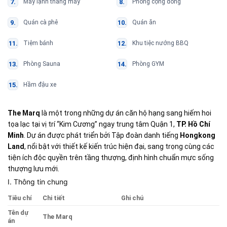
Máy lạnh thang máy
Phòng cộng đồng
Quán cà phê
Quán ăn
Tiệm bánh
Khu tiệc nướng BBQ
Phòng Sauna
Phòng GYM
Hầm đậu xe
The Marq
là một trong những dự án căn hộ hạng sang hiếm hoi
tọa lạc tại vị trí “Kim Cương” ngay trung tâm Quận 1,
TP. Hồ Chí
Minh
. Dự án được phát triển bởi Tập đoàn danh tiếng
Hongkong
Land
, nổi bật với thiết kế kiến trúc hiện đại, sang trọng cùng các
tiện ích độc quyền trên tầng thượng, định hình chuẩn mực sống
thượng lưu mới.
I. Thông tin chung
Tiêu chí
Chi tiết
Ghi chú
Tên dự
The Marq
án