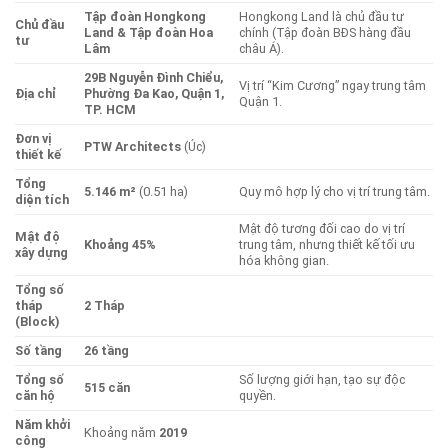
Tập đoàn Hongkong
Hongkong Land là chủ đầu tư
Chủ đầu
Land & Tập đoàn Hoa
chính (Tập đoàn BĐS hàng đầu
tư
Lâm
châu Á).
29B Nguyễn Đình Chiểu,
Vị trí “Kim Cương” ngay trung tâm
Địa chỉ
Phường Đa Kao, Quận 1,
Quận 1.
TP. HCM
Đơn vị
PTW Architects
(Úc)
thiết kế
Tổng
5.146 m²
(0.51 ha)
Quy mô hợp lý cho vị trí trung tâm.
diện tích
Mật độ tương đối cao do vị trí
Mật độ
Khoảng 45%
trung tâm, nhưng thiết kế tối ưu
xây dựng
hóa không gian.
Tổng số
tháp
2 Tháp
(Block)
Số tầng
26 tầng
Tổng số
Số lượng giới hạn, tạo sự độc
515 căn
căn hộ
quyền.
Năm khởi
Khoảng năm
2019
công