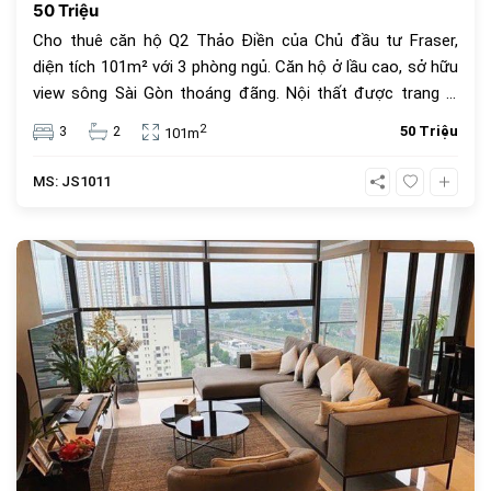
50 Triệu
Cho thuê căn hộ Q2 Thảo Điền của Chủ đầu tư Fraser,
diện tích 101m² với 3 phòng ngủ. Căn hộ ở lầu cao, sở hữu
view sông Sài Gòn thoáng đãng. Nội thất được trang bị
đầy đủ, mới và sang trọng. Q2 Thảo Điền nổi tiếng với tiện
2
3
2
50 Triệu
101m
ích 5 sao (Gym 360 độ, hồ bơi vô cực), nằm sát bên các
dự án lớn (Masteri, Gateway), gần nhiều trường quốc tế.
MS: JS1011
Giá thuê: 50 Triệu VND/tháng.
585