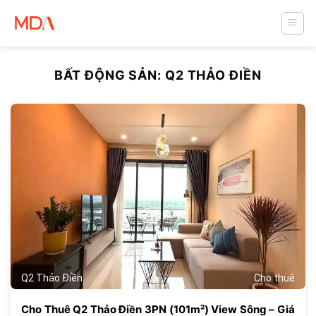
Skip
to
content
BẤT ĐỘNG SẢN:
Q2 THẢO ĐIỀN
772
Q2 Thảo Điền
Cho thuê
Cho Thuê Q2 Thảo Điền 3PN (101m²) View Sông – Giá