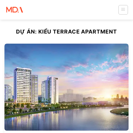
Skip
to
content
DỰ ÁN:
KIỂU TERRACE APARTMENT
894