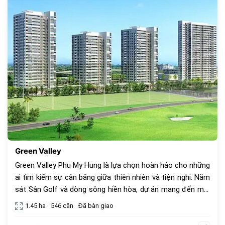
835
Green Valley
Green Valley Phu My Hung là lựa chọn hoàn hảo cho những
ai tìm kiếm sự cân bằng giữa thiên nhiên và tiện nghi. Nằm
sát Sân Golf và dòng sông hiền hòa, dự án mang đến môi
trường sống yên tĩnh, không khí trong lành cùng với tiện
1.45 ha
546 căn
Đã bàn giao
ích nội khu đa dạng. Với thiết kế mở, Green Valley tối đa