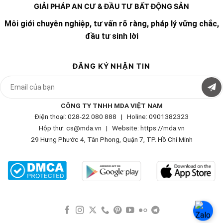
GIẢI PHÁP AN CƯ & ĐẦU TƯ BẤT ĐỘNG SẢN
Môi giới chuyên nghiệp, tư vấn rõ ràng, pháp lý vững chắc,
đầu tư sinh lời
ĐĂNG KÝ NHẬN TIN
CÔNG TY TNHH MDA VIỆT NAM
Điện thoại: 028-22 080 888 | Holine: 0901382323
Hộp thư: cs@mda.vn | W
ebsite: https://mda.vn
29 Hưng Phước 4, Tân Phong, Quận 7, TP. Hồ Chí Minh