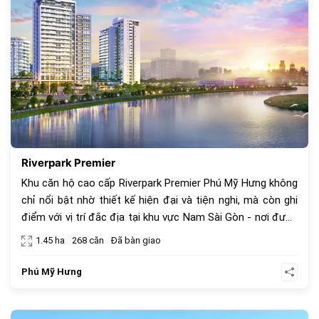
Riverpark Premier
Khu căn hộ cao cấp Riverpark Premier Phú Mỹ Hưng không
chỉ nổi bật nhờ thiết kế hiện đại và tiện nghi, mà còn ghi
điểm với vị trí đắc địa tại khu vực Nam Sài Gòn - nơi được
xem là trái tim của sự phát triển đô thị. Với việc gần kề
1.45 ha
268 căn
Đã bàn giao
trường quốc tế Nam Sài Gòn, Riverpark Premier chính là
lựa chọn lý tưởng cho những gia đình đang tìm kiếm một
Phú Mỹ Hưng
nơi an cư lý tưởng