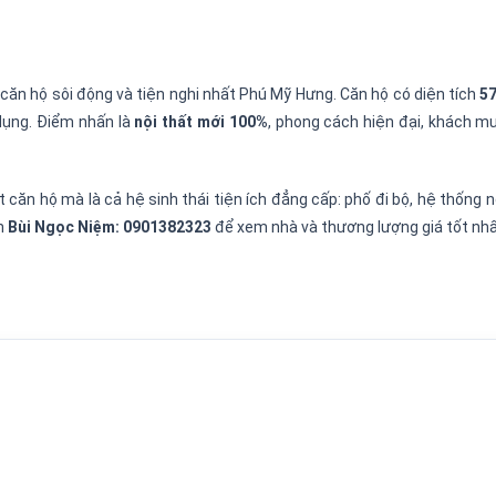
 căn hộ sôi động và tiện nghi nhất Phú Mỹ Hưng. Căn hộ có diện tích
5
dụng. Điểm nhấn là
nội thất mới 100%
, phong cách hiện đại, khách m
 căn hộ mà là cả hệ sinh thái tiện ích đẳng cấp: phố đi bộ, hệ thống 
ấn
Bùi Ngọc Niệm: 0901382323
để xem nhà và thương lượng giá tốt nhấ