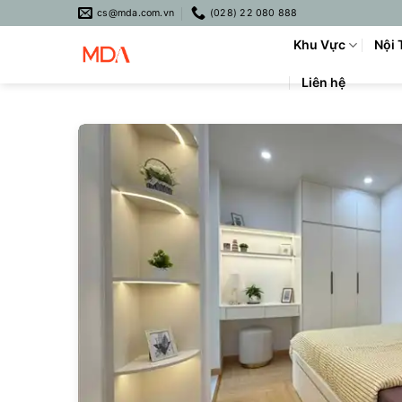
Skip
cs@mda.com.vn
(028) 22 080 888
to
Khu Vực
Nội 
content
Liên hệ