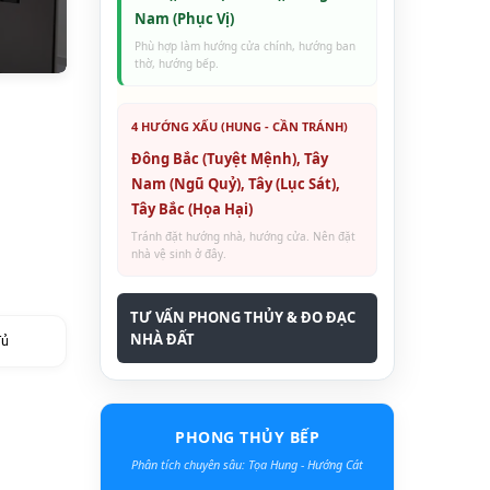
Nam (Phục Vị)
Phù hợp làm hướng cửa chính, hướng ban
thờ, hướng bếp.
4 HƯỚNG XẤU (HUNG - CẦN TRÁNH)
Đông Bắc (Tuyệt Mệnh), Tây
Nam (Ngũ Quỷ), Tây (Lục Sát),
Tây Bắc (Họa Hại)
Tránh đặt hướng nhà, hướng cửa. Nên đặt
nhà vệ sinh ở đây.
TƯ VẤN PHONG THỦY & ĐO ĐẠC
NHÀ ĐẤT
đủ
PHONG THỦY BẾP
Phân tích chuyên sâu: Tọa Hung - Hướng Cát