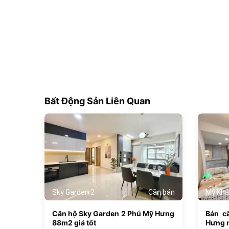
Bất Động Sản Liên Quan
1068
Sky Garden 2
Cần bán
Mỹ Khá
Căn hộ Sky Garden 2 Phú Mỹ Hưng
Bán c
88m2 giá tốt
Hưng n