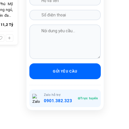
 Phú Mỹ
ng ngủ,
iện đang
ây là cơ
11,2 Tỷ
 11.2 tỷ
cao cấp,
GỬI YÊU CẦU
Zalo hỗ trợ
Trực tuyến
0901.382.323