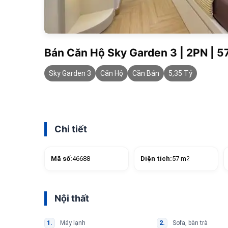
Bán Căn Hộ Sky Garden 3 | 2PN | 5
Sky Garden 3
Căn Hộ
Cần Bán
5,35 Tỷ
Chi tiết
Mã số:
46688
Diện tích:
57 m
2
Nội thất
Máy lạnh
Sofa, bàn trà