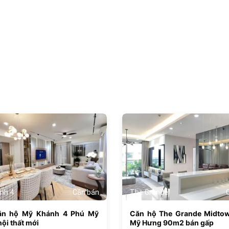
682
nh 4
Cần bán
The Grande
ăn hộ Mỹ Khánh 4 Phú Mỹ
Căn hộ The Grande Midto
ội thất mới
Mỹ Hưng 90m2 bán gấp