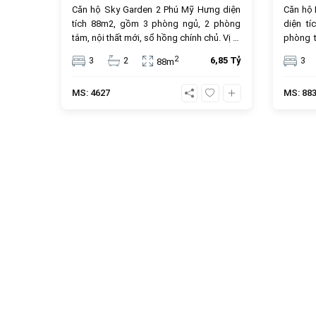
Căn hộ Sky Garden 2 Phú Mỹ Hưng diện
Căn hộ
tích 88m2, gồm 3 phòng ngủ, 2 phòng
diện t
tắm, nội thất mới, sổ hồng chính chủ. Vị trí
phòng t
trung tâm, tiện ích cao cấp, giá bán 6.85
sổ hồng 
2
3
2
6,85 Tỷ
3
88m
tỷ đồng, phù hợp để ở hoặc đầu tư.
tưởng c
tỷ đồng,
MS: 4627
MS: 88