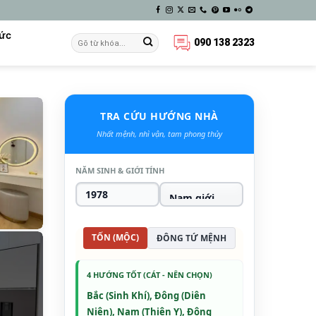
Tức
090 138 2323
TRA CỨU HƯỚNG NHÀ
Nhất mệnh, nhì vận, tam phong thủy
NĂM SINH & GIỚI TÍNH
TỐN (MỘC)
ĐÔNG TỨ MỆNH
4 HƯỚNG TỐT (CÁT - NÊN CHỌN)
Bắc (Sinh Khí), Đông (Diên
Niên), Nam (Thiên Y), Đông