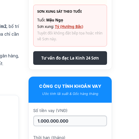
SƠN XUNG SÁT THEO TUỔI
Tuổi:
Mậu Ngọ
7m2
, bố trí
Sơn xung:
Tý (Hướng Bắc)
Tuyệt đối không đặt bếp tọa hoặc nhìn
ua chỉ cần
về Sơn này.
ngân hàng,
Tư vấn đo đạc La Kinh 24 Sơn
t.
CÔNG CỤ TÍNH KHOẢN VAY
Ước tính lãi suất & Gốc hàng tháng
Số tiền vay (VNĐ)
Thời hạn (tháng)