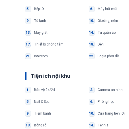
Bếp từ
Máy hút mùi
Tủ lạnh
Giường, nệm
Máy giặt
Tủ quần áo
Thiết bị phòng tắm
Đèn
Intercom
Logia phơi đồ
Tiện ích nội khu
Bảo vệ 24/24
Camera an ninh
Nail & Spa
Phòng họp
Tiệm bánh
Cửa hàng tiện lợi
Bóng rổ
Tennis