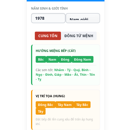
NĂM SINH & GIỚI TÍNH
CUNG TỐN
ĐÔNG TỨ MỆNH
HƯỚNG MIỆNG BẾP (CÁT)
Bắc
Nam
Đông
Đông Nam
Các sơn tốt:
Nhâm - Tý - Quý, Bính -
Ngọ - Đinh, Giáp - Mão - Ất, Thìn - Tốn
- Tỵ
VỊ TRÍ TỌA (HUNG)
Đông Bắc
Tây Nam
Tây Bắc
Tây
Đặt bếp đè lên cung xấu để trấn áp hung
khí.