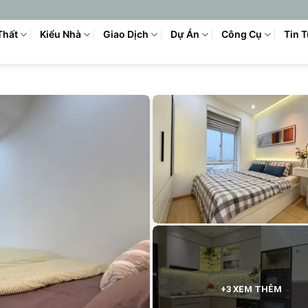
Thất
Kiểu Nhà
Giao Dịch
Dự Án
Công Cụ
Tin 
+3 XEM THÊM