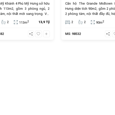
 Mỹ Khánh 4 Phú Mỹ Hưng sở hữu
Căn hộ The Grande Midtown
ích 113m2, gồm 3 phòng ngủ, 2
Hưng diện tích 90m2, gồm 2 phò
ắm, nội thất mới sang trọng. Với
2 phòng tắm, nội thất đầy đủ, h
sở hữu lâu dài, đây là lựa chọn lý
cho thuê với giá 32 triệu/tháng. Đ
2
2
2
13,9 Tỷ
2
2
113m
90m
ho an cư và đầu tư. Giá bán 13.9
hội đầu tư hấp dẫn với giá bán chỉ
 vị trí trung tâm, tiện ích đầy đủ.
đồng, vị trí trung tâm, tiện ích 
382
MS: 98532
sinh lời bền vững.