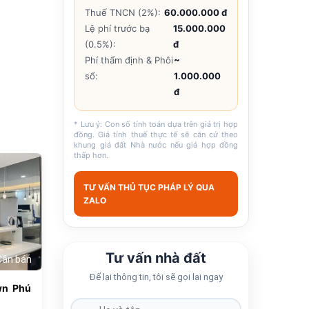
Thuế TNCN (2%):
60.000.000 đ
Lệ phí trước bạ
15.000.000
(0.5%):
đ
Phí thẩm định & Phôi
~
sổ:
1.000.000
đ
* Lưu ý: Con số tính toán dựa trên giá trị hợp
đồng. Giá tính thuế thực tế sẽ căn cứ theo
khung giá đất Nhà nước nếu giá hợp đồng
thấp hơn.
610
TƯ VẤN THỦ TỤC PHÁP LÝ QUA
ZALO
Tư vấn nhà đất
Cần bán
Để lại thông tin, tôi sẽ gọi lại ngay
wn Phú