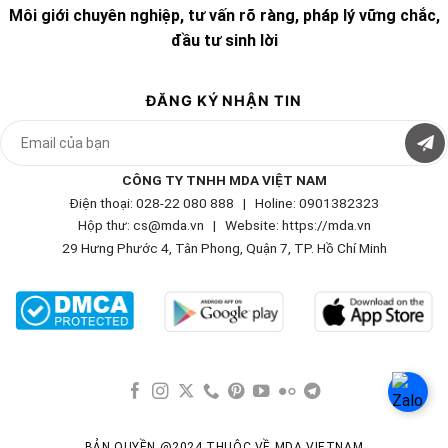
Môi giới chuyên nghiệp, tư vấn rõ ràng, pháp lý vững chắc,
đầu tư sinh lời
ĐĂNG KÝ NHẬN TIN
CÔNG TY TNHH MDA VIỆT NAM
Điện thoại: 028-22 080 888 | Holine: 0901382323
Hộp thư: cs@mda.vn | W
ebsite: https://mda.vn
29 Hưng Phước 4, Tân Phong, Quận 7, TP. Hồ Chí Minh
BẢN QUYỀN @2024 THUỘC VỀ MDA VIETNAM