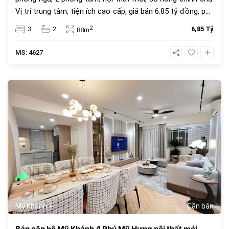
Vị trí trung tâm, tiện ích cao cấp, giá bán 6.85 tỷ đồng, phù
hợp để ở hoặc đầu tư.
2
3
2
6,85 Tỷ
88m
MS: 4627
685
Mỹ Khánh 4
Cần bán
Bán căn hộ Mỹ Khánh 4 Phú Mỹ Hưng nội thất mới