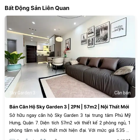
Bất Động Sản Liên Quan
181
Sky Garden 3
Cần bán
Bán Căn Hộ Sky Garden 3 | 2PN | 57m2 | Nội Thất Mới
Sở hữu ngay căn hộ Sky Garden 3 tại trung tâm Phú Mỹ
Hưng, Quận 7. Diện tích 57m2 với thiết kế 2 phòng ngủ, 1
phòng tắm và nội thất mới hiện đại. Với mức giá 5.35 tỷ
đồng, đây là lựa chọn an cư lý tưởng hoặc đầu tư cho