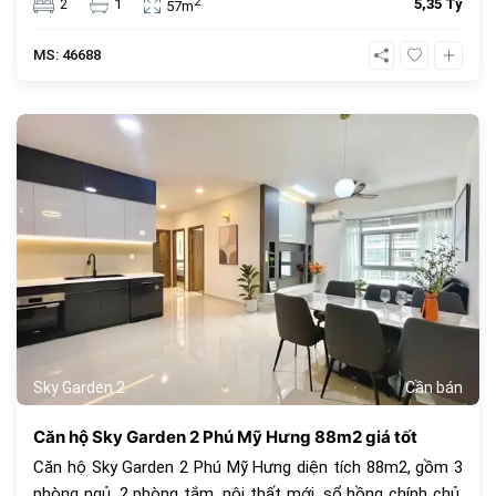
2
2
1
5,35 Tỷ
57m
thuê sinh lời cao trong cộng đồng văn minh.
MS: 46688
1069
Sky Garden 2
Cần bán
Căn hộ Sky Garden 2 Phú Mỹ Hưng 88m2 giá tốt
Căn hộ Sky Garden 2 Phú Mỹ Hưng diện tích 88m2, gồm 3
phòng ngủ, 2 phòng tắm, nội thất mới, sổ hồng chính chủ.