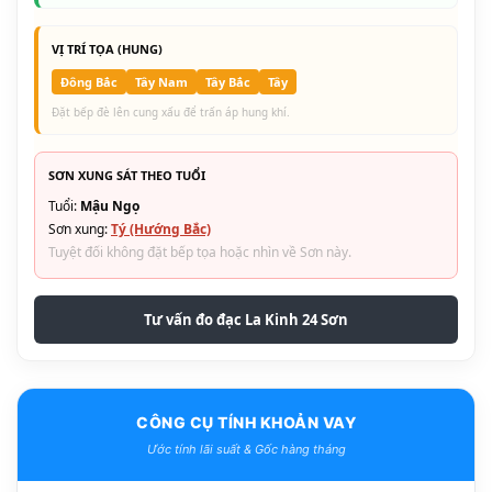
VỊ TRÍ TỌA (HUNG)
Đông Bắc
Tây Nam
Tây Bắc
Tây
Đặt bếp đè lên cung xấu để trấn áp hung khí.
SƠN XUNG SÁT THEO TUỔI
Tuổi:
Mậu Ngọ
Sơn xung:
Tý (Hướng Bắc)
Tuyệt đối không đặt bếp tọa hoặc nhìn về Sơn này.
Tư vấn đo đạc La Kinh 24 Sơn
CÔNG CỤ TÍNH KHOẢN VAY
Ước tính lãi suất & Gốc hàng tháng