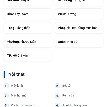
Nội thất:
Đầy đủ
Ban công:
Đông Bắc
Cửa:
Tây - Nam
View:
Đường
Tầng:
Tầng thấp
Pháp lý:
Hợp đồng mua bán
Phường:
Phước Kiển
Quận:
Nhà Bè
TP:
Hồ Chí Minh
Nội thất
Máy lạnh
Bếp từ
Máy hút mùi
Rèm cửa
Vòi tắm nóng lạnh
Thiết bị phòng tắm