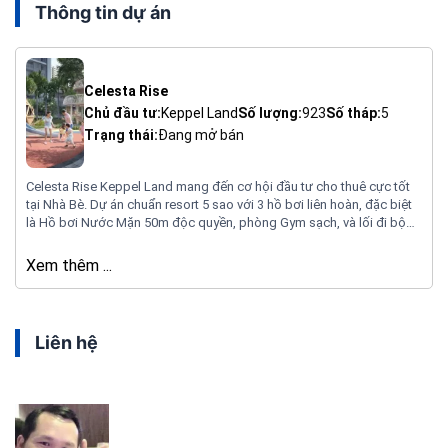
Thông tin dự án
Celesta Rise
Chủ đầu tư:
Keppel Land
Số lượng:
923
Số tháp:
5
Trạng thái:
Đang mở bán
Celesta Rise Keppel Land mang đến cơ hội đầu tư cho thuê cực tốt
tại Nhà Bè. Dự án chuẩn resort 5 sao với 3 hồ bơi liên hoàn, đặc biệt
là Hồ bơi Nước Mặn 50m độc quyền, phòng Gym sạch, và lối đi bộ
trên cao 600m. Vị trí đắc địa, gần Phú Mỹ Hưng.
Xem thêm ...
Liên hệ