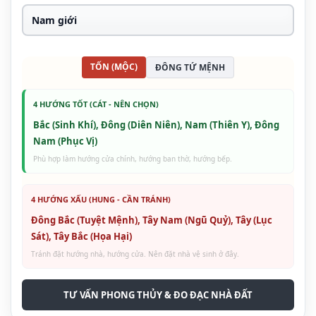
TỐN (MỘC)
ĐÔNG TỨ MỆNH
4 HƯỚNG TỐT (CÁT - NÊN CHỌN)
Bắc (Sinh Khí), Đông (Diên Niên), Nam (Thiên Y), Đông
Nam (Phục Vị)
Phù hợp làm hướng cửa chính, hướng ban thờ, hướng bếp.
4 HƯỚNG XẤU (HUNG - CẦN TRÁNH)
Đông Bắc (Tuyệt Mệnh), Tây Nam (Ngũ Quỷ), Tây (Lục
Sát), Tây Bắc (Họa Hại)
Tránh đặt hướng nhà, hướng cửa. Nên đặt nhà vệ sinh ở đây.
TƯ VẤN PHONG THỦY & ĐO ĐẠC NHÀ ĐẤT