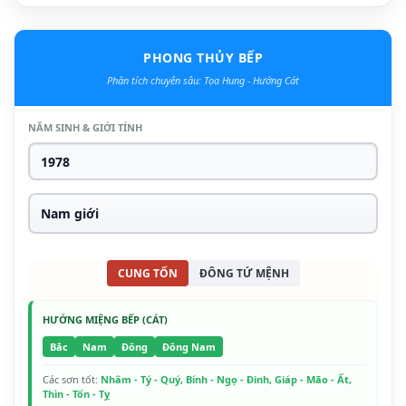
PHONG THỦY BẾP
Phân tích chuyên sâu: Tọa Hung - Hướng Cát
NĂM SINH & GIỚI TÍNH
CUNG TỐN
ĐÔNG TỨ MỆNH
HƯỚNG MIỆNG BẾP (CÁT)
Bắc
Nam
Đông
Đông Nam
Các sơn tốt:
Nhâm - Tý - Quý, Bính - Ngọ - Đinh, Giáp - Mão - Ất,
Thìn - Tốn - Tỵ