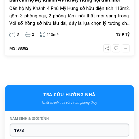
Căn hộ Mỹ Khánh 4 Phú Mỹ Hưng sở hữu diện tích 113m2,
gồm 3 phòng ngủ, 2 phòng tắm, nội thất mới sang trọng.
Với sổ hồng sở hữu lâu dài, đây là lựa chọn lý tưởng cho
an cư và đầu tư. Giá bán 13.9 tỷ đồng, vị trí trung tâm, tiện
2
3
2
13,9 Tỷ
113m
ích đầy đủ.
MS: 88382
TRA CỨU HƯỚNG NHÀ
Nhất mệnh, nhì vận, tam phong thủy
NĂM SINH & GIỚI TÍNH