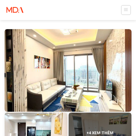
Skip
to
content
+4 XEM THÊM