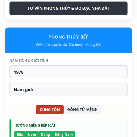
TƯ VẤN PHONG THỦY & ĐO ĐẠC NHÀ ĐẤT
PHONG THỦY BẾP
Phân tích chuyên sâu: Tọa Hung - Hướng Cát
NĂM SINH & GIỚI TÍNH
CUNG TỐN
ĐÔNG TỨ MỆNH
HƯỚNG MIỆNG BẾP (CÁT)
Bắc
Nam
Đông
Đông Nam