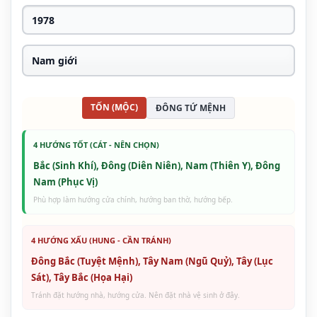
TỐN (MỘC)
ĐÔNG TỨ MỆNH
4 HƯỚNG TỐT (CÁT - NÊN CHỌN)
Bắc (Sinh Khí), Đông (Diên Niên), Nam (Thiên Y), Đông
Nam (Phục Vị)
Phù hợp làm hướng cửa chính, hướng ban thờ, hướng bếp.
4 HƯỚNG XẤU (HUNG - CẦN TRÁNH)
Đông Bắc (Tuyệt Mệnh), Tây Nam (Ngũ Quỷ), Tây (Lục
Sát), Tây Bắc (Họa Hại)
Tránh đặt hướng nhà, hướng cửa. Nên đặt nhà vệ sinh ở đây.