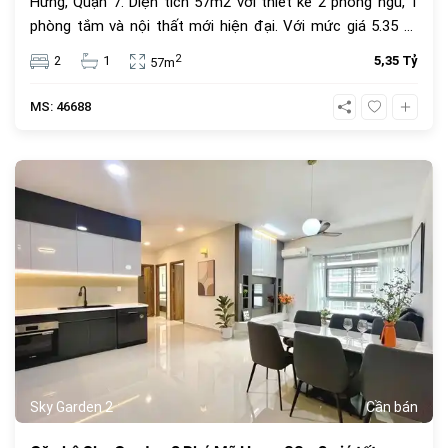
Hưng, Quận 7. Diện tích 57m2 với thiết kế 2 phòng ngủ, 1
phòng tắm và nội thất mới hiện đại. Với mức giá 5.35 tỷ
đồng, đây là lựa chọn an cư lý tưởng hoặc đầu tư cho
2
2
1
5,35 Tỷ
57m
thuê sinh lời cao trong cộng đồng văn minh.
MS: 46688
1068
Sky Garden 2
Cần bán