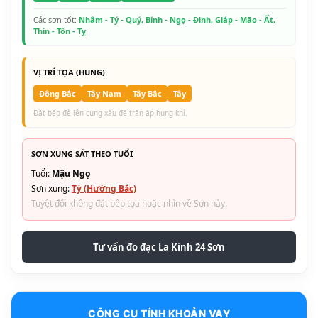
Các sơn tốt:
Nhâm - Tý - Quý, Bính - Ngọ - Đinh, Giáp - Mão - Ất,
Thìn - Tốn - Tỵ
VỊ TRÍ TỌA (HUNG)
Đông Bắc
Tây Nam
Tây Bắc
Tây
Đặt bếp đè lên cung xấu để trấn áp hung khí.
SƠN XUNG SÁT THEO TUỔI
Tuổi:
Mậu Ngọ
Sơn xung:
Tý (Hướng Bắc)
Tuyệt đối không đặt bếp tọa hoặc nhìn về Sơn này.
Tư vấn đo đạc La Kinh 24 Sơn
CÔNG CỤ TÍNH KHOẢN VAY