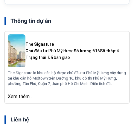
Thông tin dự án
The Signature
Chủ đầu tư:
Phú Mỹ Hưng
Số lượng:
516
Số tháp:
4
Trạng thái:
Đã bàn giao
The Signature là khu căn hộ được chủ đầu tư Phú Mỹ Hưng xây dựng
tại khu căn hộ Midtown trên Đường 16, khu đô thị Phú Mỹ Hưng,
phường Tân Phú, Quận 7, thàn phố Hồ Chí Minh. Diện tích đất
13,555m2, số tháp 4, tổng số căn 516 căn, diện tích từ 76 – 259m2,
số shophouse là 103 căn, căn hộ từ 2 – 3 phòng ngủ.
Xem thêm ...
Liên hệ