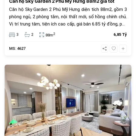
Căn hộ Sky Garden 2 Phú Mỹ Hưng 88m2 giá tốt
Căn hộ Sky Garden 2 Phú Mỹ Hưng diện tích 88m2, gồm 3
phòng ngủ, 2 phòng tắm, nội thất mới, sổ hồng chính chủ.
Vị trí trung tâm, tiện ích cao cấp, giá bán 6.85 tỷ đồng, phù
hợp để ở hoặc đầu tư.
2
3
2
6,85 Tỷ
88m
MS: 4627
682