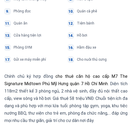
Phòng đọc
Quán cà phê
Quán ăn
Tiệm bánh
Cửa hàng tiện lợi
Hồ bơi
Phòng GYM
Hầm đậu xe
Gửi xe máy miễn phí
Cho nuôi thú cưng
Chính chủ ký hợp đồng
cho thuê căn hộ cao cấp M7 The
Signature Midtown Phú Mỹ Hưng quận 7 Hồ Chí Minh
. Diện tích
118m2 thiết kế 3 phòng ngủ, 2 nhà vệ sinh, đầy đủ nội thất cao
cấp, view sông và hồ bơi. Giá thuê 58 triệu VNĐ. Chuỗi tiện ích đa
dạng và phù hợp với mọi lứa tuổi: phòng tập gym, yoga, khu tiệc
nướng BBQ, thư viện cho trẻ em, phòng đa chức năng,… đáp ứng
mọi nhu cầu thư giãn, giải trí cho cư dân nơi đây.