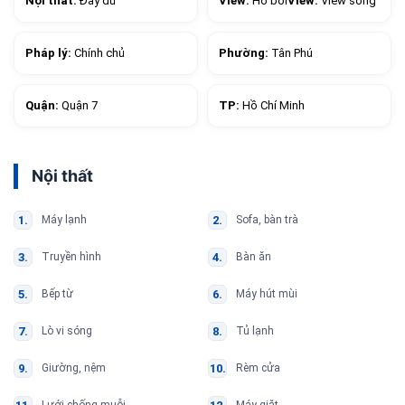
Nội thất:
Đầy đủ
View:
Hồ bơi
View:
View sông
Pháp lý:
Chính chủ
Phường:
Tân Phú
Quận:
Quận 7
TP:
Hồ Chí Minh
Nội thất
Máy lạnh
Sofa, bàn trà
Truyền hình
Bàn ăn
Bếp từ
Máy hút mùi
Lò vi sóng
Tủ lạnh
Giường, nệm
Rèm cửa