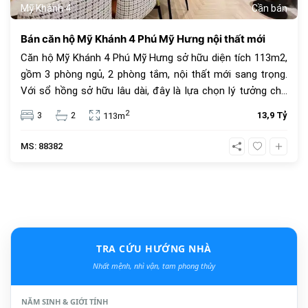
Mỹ Khánh 4
Cần bán
Bán căn hộ Mỹ Khánh 4 Phú Mỹ Hưng nội thất mới
Căn hộ Mỹ Khánh 4 Phú Mỹ Hưng sở hữu diện tích 113m2,
gồm 3 phòng ngủ, 2 phòng tắm, nội thất mới sang trọng.
Với sổ hồng sở hữu lâu dài, đây là lựa chọn lý tưởng cho
an cư và đầu tư. Giá bán 13.9 tỷ đồng, vị trí trung tâm, tiện
2
3
2
13,9 Tỷ
113m
ích đầy đủ.
MS: 88382
TRA CỨU HƯỚNG NHÀ
Nhất mệnh, nhì vận, tam phong thủy
NĂM SINH & GIỚI TÍNH