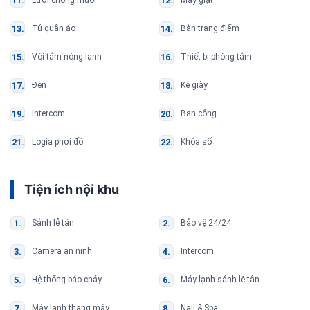
Lưới chống muỗi
Máy giặt
Tủ quần áo
Bàn trang điểm
Vòi tắm nóng lạnh
Thiết bị phòng tắm
Đèn
Kệ giày
Intercom
Ban công
Logia phơi đồ
Khóa số
Tiện ích nội khu
Sảnh lễ tân
Bảo vệ 24/24
Camera an ninh
Intercom
Hệ thống báo cháy
Máy lạnh sảnh lễ tân
Máy lạnh thang máy
Nail & Spa