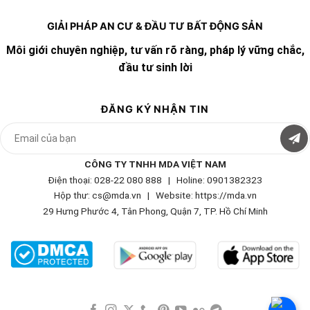
GIẢI PHÁP AN CƯ & ĐẦU TƯ BẤT ĐỘNG SẢN
Môi giới chuyên nghiệp, tư vấn rõ ràng, pháp lý vững chắc,
đầu tư sinh lời
ĐĂNG KÝ NHẬN TIN
CÔNG TY TNHH MDA VIỆT NAM
Điện thoại: 028-22 080 888 | Holine: 0901382323
Hộp thư: cs@mda.vn | W
ebsite: https://mda.vn
29 Hưng Phước 4, Tân Phong, Quận 7, TP. Hồ Chí Minh