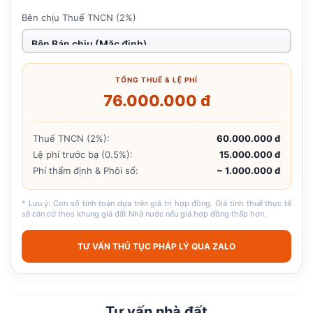
Bên chịu Thuế TNCN (2%)
TỔNG THUẾ & LỆ PHÍ
76.000.000 đ
Thuế TNCN (2%):
60.000.000 đ
Lệ phí trước bạ (0.5%):
15.000.000 đ
Phí thẩm định & Phôi sổ:
~ 1.000.000 đ
* Lưu ý: Con số tính toán dựa trên giá trị hợp đồng. Giá tính thuế thực tế
sẽ căn cứ theo khung giá đất Nhà nước nếu giá hợp đồng thấp hơn.
TƯ VẤN THỦ TỤC PHÁP LÝ QUA ZALO
Tư vấn nhà đất