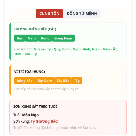
CUNG TỐN
ĐÔNG TỨ MỆNH
HƯỚNG MIỆNG BẾP (CÁT)
Bắc
Nam
Đông
Đông Nam
Các sơn tốt:
Nhâm - Tý - Quý, Bính - Ngọ - Đinh, Giáp - Mão - Ất,
Thìn - Tốn - Tỵ
VỊ TRÍ TỌA (HUNG)
Đông Bắc
Tây Nam
Tây Bắc
Tây
Đặt bếp đè lên cung xấu để trấn áp hung khí.
SƠN XUNG SÁT THEO TUỔI
Tuổi:
Mậu Ngọ
Sơn xung:
Tý (Hướng Bắc)
Tuyệt đối không đặt bếp tọa hoặc nhìn về Sơn này.