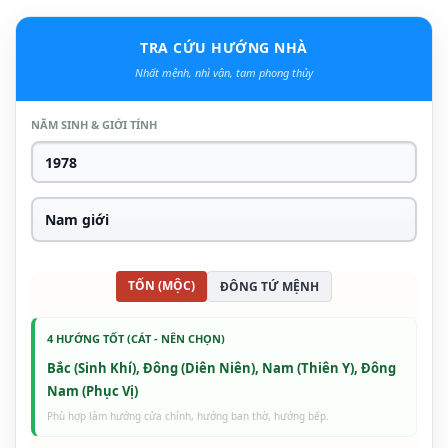
TRA CỨU HƯỚNG NHÀ
Nhất mệnh, nhì vận, tam phong thủy
NĂM SINH & GIỚI TÍNH
TỐN (MỘC)
ĐÔNG TỨ MỆNH
4 HƯỚNG TỐT (CÁT - NÊN CHỌN)
Bắc (Sinh Khí), Đông (Diên Niên), Nam (Thiên Y), Đông
Nam (Phục Vị)
Phù hợp làm hướng cửa chính, hướng ban thờ, hướng bếp.