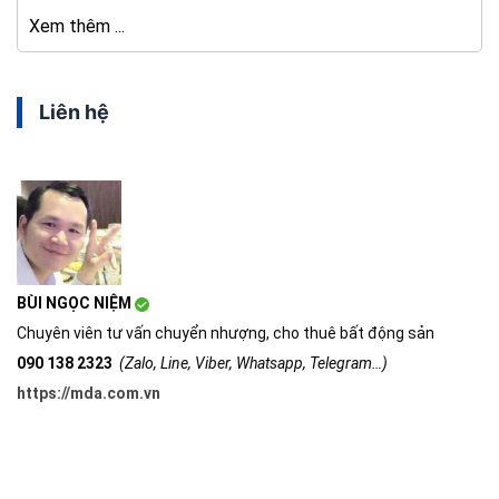
TP.Hồ Chí Minh
Xem thêm ...
Liên hệ
BÙI NGỌC NIỆM
Chuyên viên tư vấn chuyển nhượng, cho thuê bất động sản
090 138 2323
(Zalo, Line, Viber, Whatsapp, Telegram…)
https://mda.com.vn