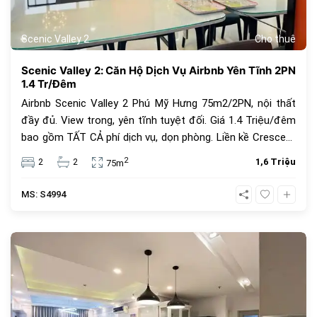
Scenic Valley 2
Cho thuê
Scenic Valley 2: Căn Hộ Dịch Vụ Airbnb Yên Tĩnh 2PN
1.4 Tr/Đêm
Airbnb Scenic Valley 2 Phú Mỹ Hưng 75m2/2PN, nội thất
đầy đủ. View trong, yên tĩnh tuyệt đối. Giá 1.4 Triệu/đêm
bao gồm TẤT CẢ phí dịch vụ, dọn phòng. Liền kề Crescent
Mall Quận 7.
2
2
2
1,6 Triệu
75m
MS: S4994
262