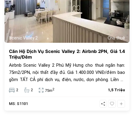
Scenic Valley 2
Cho thuê
Căn Hộ Dịch Vụ Scenic Valley 2: Airbnb 2PN, Giá 1.4
Triệu/Đêm
Airbnb Scenic Valley 2 Phú Mỹ Hưng cho thuê ngắn hạn:
75m2/2PN, nội thất đầy đủ. Giá 1.400.000 VNĐ/đêm bao
gồm TẤT CẢ phí dịch vụ, điện, nước, dọn phòng. Liền kề
Crescent Mall, Bệnh viện FV tại Quận 7.
2
2
2
1,5 Triệu
75m
MS: S1101