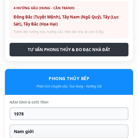
4 HƯỚNG XẤU (HUNG - CẦN TRÁNH)
Đông Bắc (Tuyệt Mệnh), Tây Nam (Ngũ Quỷ), Tây (Lục
Sát), Tây Bắc (Họa Hại)
Tránh đặt hướng nhà, hướng cửa. Nên đặt nhà vệ sinh ở đây.
TƯ VẤN PHONG THỦY & ĐO ĐẠC NHÀ ĐẤT
PHONG THỦY BẾP
Phân tích chuyên sâu: Tọa Hung - Hướng Cát
NĂM SINH & GIỚI TÍNH