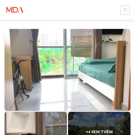
Skip
to
content
+4 XEM THÊM