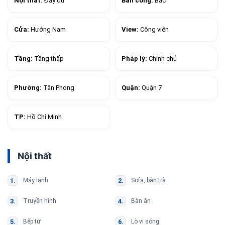
Nội thất:
Đầy đủ
Ban công:
Bắc
Cửa:
Hướng Nam
View:
Công viên
Tầng:
Tầng thấp
Pháp lý:
Chính chủ
Phường:
Tân Phong
Quận:
Quận 7
TP:
Hồ Chí Minh
Nội thất
Máy lạnh
Sofa, bàn trà
Truyền hình
Bàn ăn
Bếp từ
Lò vi sóng