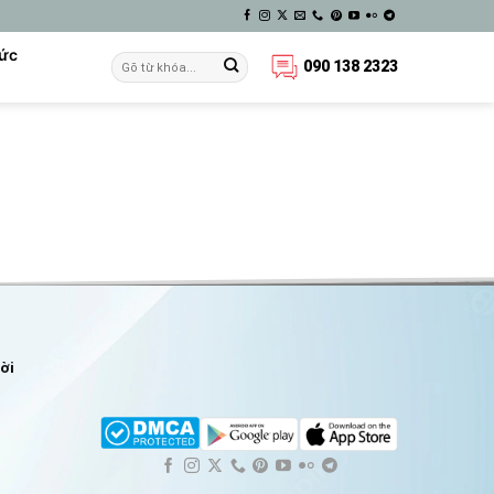
Tức
090 138 2323
lời