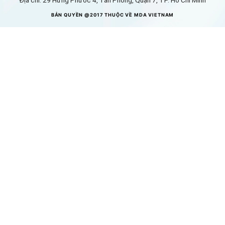
Địa chỉ: 29 Hưng Phước 4, Tân Phong, Quận 7, TP. Hồ Chí Minh
BẢN QUYỀN @2017 THUỘC VỀ MDA VIETNAM