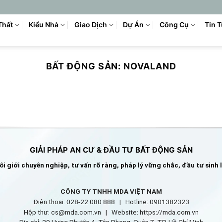
Thất
Kiểu Nhà
Giao Dịch
Dự Án
Công Cụ
Tin 
BẤT ĐỘNG SẢN:
NOVALAND
GIẢI PHÁP AN CƯ & ĐẦU TƯ BẤT ĐỘNG SẢN
i giới chuyên nghiệp, tư vấn rõ ràng, pháp lý vững chắc, đầu tư sinh 
CÔNG TY TNHH MDA VIỆT NAM
Điện thoại: 028-22 080 888 | Hotline: 0901382323
Hộp thư: cs@mda.com.vn | W
ebsite: https://mda.com.vn