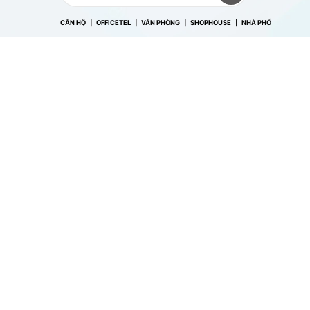
CĂN HỘ
|
OFFICETEL
| VĂN PHÒNG |
SHOPHOUSE
| NHÀ PHỐ