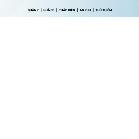
QUẬN 7
|
NHÀ BÈ
|
THẢO ĐIỀN
|
AN PHÚ
|
THỦ THIÊM