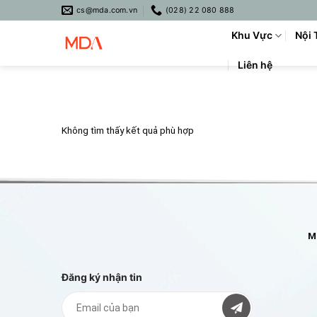
Skip
cs@mda.com.vn
(028) 22 080 888
to
Khu Vực
Nội 
content
Liên hệ
Không tìm thấy kết quả phù hợp
Mô
Đăng ký nhận tin