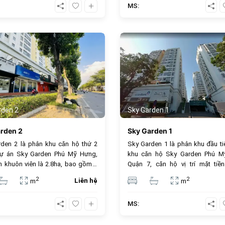
MS:
 Tân Phong, Quận 7, TP.Hồ Chí
135m2 ( 3 phòng ngủ), duplex 
309m2, penthouse 239m2.
815
rden 2
Sky Garden 1
rden 2
Sky Garden 1
den 2 là phân khu căn hộ thứ 2
Sky Garden 1 là phân khu đầu ti
dự án Sky Garden Phú Mỹ Hưng,
khu căn hộ Sky Garden Phú M
ch khuôn viên là 2.8ha, bao gồm 9
Quận 7, căn hộ vị trí mặt tiề
ới độ cao từ 14 - 18 tầng, với tổng
Nguyễn Văn Linh, nhiều tiện ích, 
2
2
Liên hệ
m
m
hộ là 710 căn, diện tích từ 71-
giá bán rẻ, gần các trung tâm 
gần trường công lập, trường 
MS:
trong khu đo thị Phú Mỹ Hưng,
Gòn