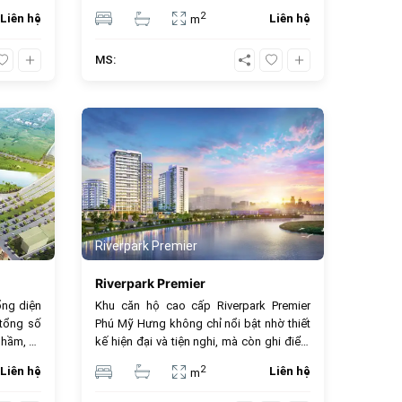
& giá trị
trường xung quanh.
2
Liên hệ
Liên hệ
m
MS:
843
832
Riverpark Premier
Riverpark Premier
ổng diện
Khu căn hộ cao cấp Riverpark Premier
 tổng số
Phú Mỹ Hưng không chỉ nổi bật nhờ thiết
 hầm, 28
kế hiện đại và tiện nghi, mà còn ghi điểm
 nhà căn
với vị trí đắc địa tại khu vực Nam Sài Gòn -
2
Liên hệ
Liên hệ
m
se. Diện
nơi được xem là trái tim của sự phát triển
100m2 -
đô thị. Với việc gần kề trường quốc tế