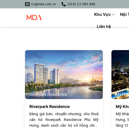
Skip
cs@mda.com.vn
(028) 22 080 888
to
Khu Vực
Nội 
content
Liên hệ
894
Riverpark Residence
Mỹ Khá
Riverpark Residence
Mỹ Kh
Bảng giá bán, chuyển nhượng, cho thuê
Mỹ Khán
căn hộ Riverpark Residence Phú Mỹ
Hưng, b
Hưng, danh sách căn hộ sổ hồng chính
tầng 12 