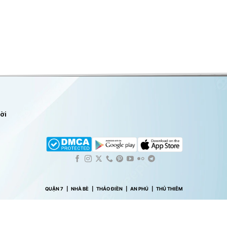
lời
QUẬN 7
|
NHÀ BÈ
|
THẢO ĐIỀN
|
AN PHÚ
|
THỦ THIÊM