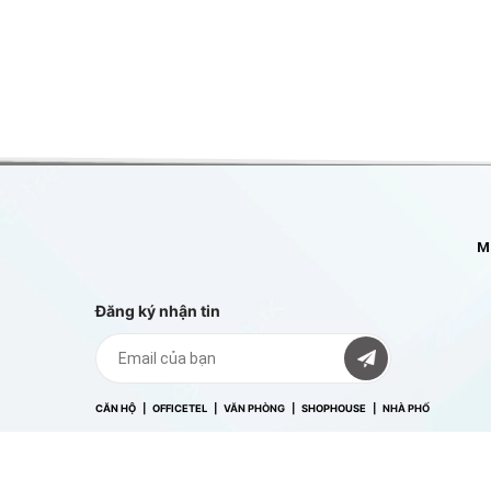
và 56 shophouses.
Mô
Đăng ký nhận tin
CĂN HỘ
|
OFFICETEL
| VĂN PHÒNG |
SHOPHOUSE
| NHÀ PHỐ