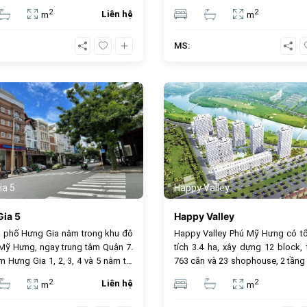
 Cảnh Đồi (ngã tư Nguyễn Văn Linh
tích chuyên sâu về vị trí, kiến trúc 
2
2
Liên hệ
m
m
ễn Đức Cảnh), dự án mang lại
đầu tư.
ian sống xanh, tiện nghi nội khu
MS:
 gym) và hưởng trọn tiện ích ngoại
 Mỹ Hưng.
646
ia 5
Happy Valley
ia 5
Happy Valley
 phố Hưng Gia nằm trong khu đô
Happy Valley Phú Mỹ Hưng có t
 Mỹ Hưng, ngay trung tâm Quận 7.
tích 3.4 ha, xây dựng 12 block,
 Hưng Gia 1, 2, 3, 4 và 5 nằm tại
763 căn và 23 shophouse, 2 tầng
yến đường chính: Đường số 2,
tầng nổi. Happy Valley có kiểu
2
2
Liên hệ
m
m
Phan Khiêm Ích, đường Nguyễn
hộ, shophouse, duplex, penthou
h và đường Cao Triều Phát, thuộc
tích 81.27m2 ( 2 phòng ngủ), 