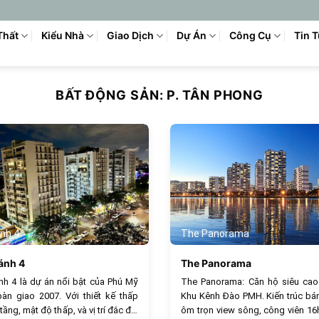
Thất
Kiểu Nhà
Giao Dịch
Dự Án
Công Cụ
Tin 
BẤT ĐỘNG SẢN:
P. TÂN PHONG
906
nh 4
The Panorama
ánh 4
The Panorama
h 4 là dự án nổi bật của Phú Mỹ
The Panorama: Căn hộ siêu cao
àn giao 2007. Với thiết kế thấp
Khu Kênh Đào PMH. Kiến trúc bá
tầng, mật độ thấp, và vị trí đắc địa
ôm trọn view sông, công viên 16