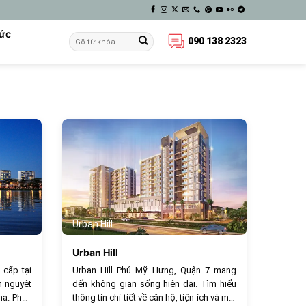
Tức
090 138 2323
848
448
Urban Hill
Urban Hill
 cấp tại
Urban Hill Phú Mỹ Hưng, Quận 7 mang
n nguyệt
đến không gian sống hiện đại. Tìm hiểu
ha. Phân
thông tin chi tiết về căn hộ, tiện ích và môi