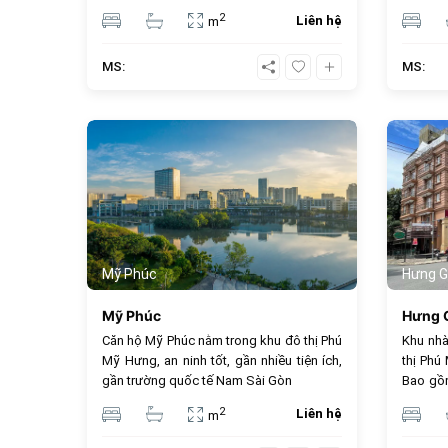
chủ chào bán, cho thuê giá rẻ nhất thị
tại Khu
2
Liên hệ
m
trường.
– Nguy
không g
MS:
MS:
(hồ bơi,
khu Phú
557
Mỹ Phúc
Hưng G
Mỹ Phúc
Hưng G
Căn hộ Mỹ Phúc nằm trong khu đô thị Phú
Khu nhà
Mỹ Hưng, an ninh tốt, gần nhiều tiện ích,
thị Phú
gần trường quốc tế Nam Sài Gòn
Bao gồm
các tu
2
Liên hệ
m
đường 
Văn Lin