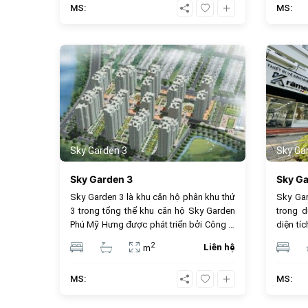
MS:
MS:
phường
Minh
897
Sky Garden 3
Sky Ga
Sky Garden 3
Sky Ga
Sky Garden 3 là khu căn hộ phân khu thứ
Sky Gar
3 trong tổng thể khu căn hộ Sky Garden
trong 
Phú Mỹ Hưng được phát triển bởi Công ty
diện tí
TNHH Phú Mỹ Hưng. Dư án Sky Garden là
block, v
2
Liên hệ
m
"Công trình kiến trúc tiêu biểu thời kỳ đổi
số căn 
mới" do Hội Kiến trúc sư Việt Nam trao
337m2.
MS:
MS:
tặng năm 2008. Trong đó, Sky Garden 3
là khu căn hộ quy mô lớn nhất, với 22 tháp
cao từ 12-20 tầng, tổng cộng 1715 căn hộ