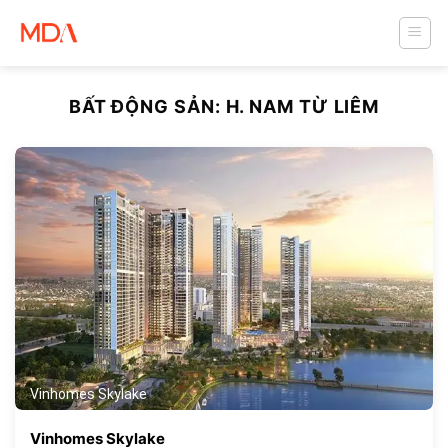
Skip
to
content
BẤT ĐỘNG SẢN:
H. NAM TỪ LIÊM
545
Vinhomes Skylake
Vinhomes Skylake