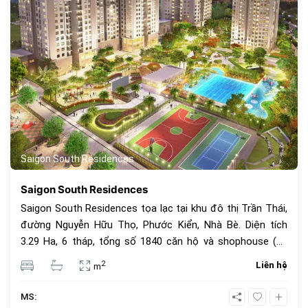
970
Saigon South Residences
Saigon South Residences
Saigon South Residences tọa lạc tại khu đô thị Trần Thái,
đường Nguyễn Hữu Thọ, Phước Kiển, Nhà Bè. Diện tích
3.29 Ha, 6 tháp, tổng số 1840 căn hộ và shophouse (37
căn), tầng cao từ 19-29 tầng, 2 tầng hầm, diện tích căn hộ
2
Liên hệ
m
từ 59.54 - 96.67m2, mật độ xây dựng 31%, ban giao tháng
12/2019.
MS: