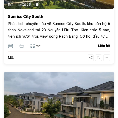
Sunrise City South
Sunrise City South
Phân tích chuyên sâu về Sunrise City South, khu căn hộ 6
tháp Novaland tại 23 Nguyễn Hữu Thọ. Kiến trúc 5 sao,
tiện ích vượt trội, view sông Rạch Bàng. Cơ hội đầu tư và
an cư lý tưởng.
2
Liên hệ
m
MS:
1061