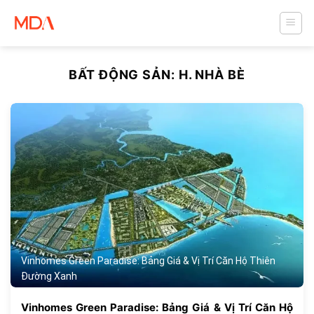
Skip
to
content
BẤT ĐỘNG SẢN:
H. NHÀ BÈ
224
Vinhomes Green Paradise: Bảng Giá & Vị Trí Căn Hộ Thiên
Đường Xanh
Vinhomes Green Paradise: Bảng Giá & Vị Trí Căn Hộ