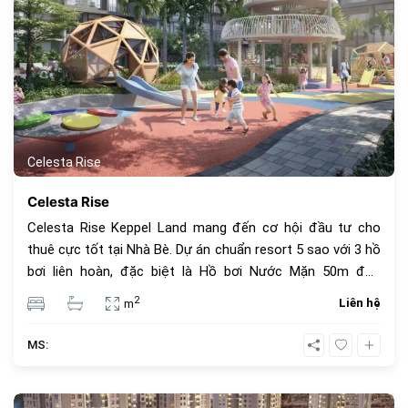
Celesta Rise
Celesta Rise
Celesta Rise Keppel Land mang đến cơ hội đầu tư cho
thuê cực tốt tại Nhà Bè. Dự án chuẩn resort 5 sao với 3 hồ
bơi liên hoàn, đặc biệt là Hồ bơi Nước Mặn 50m độc
quyền, phòng Gym sạch, và lối đi bộ trên cao 600m. Vị trí
2
Liên hệ
m
đắc địa, gần Phú Mỹ Hưng.
MS: