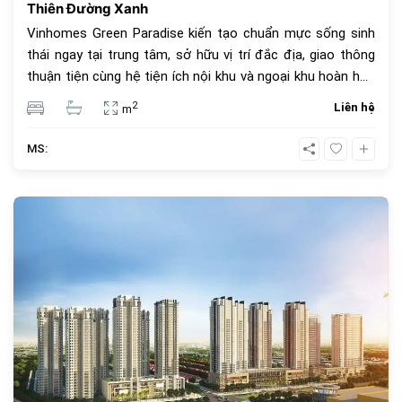
Thiên Đường Xanh
Vinhomes Green Paradise kiến tạo chuẩn mực sống sinh
thái ngay tại trung tâm, sở hữu vị trí đắc địa, giao thông
thuận tiện cùng hệ tiện ích nội khu và ngoại khu hoàn hảo
(hồ bơi, gym, trường học, bệnh viện, TTTM). Dự án mang
2
Liên hệ
m
lại giá trị đầu tư và an cư bền vững.
MS:
988