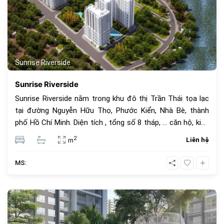
Sunrise Riverside
Sunrise Riverside
Sunrise Riverside nằm trong khu đô thị Trần Thái tọa lạc
tại đường Nguyễn Hữu Thọ, Phước Kiển, Nhà Bè, thành
phố Hồ Chí Minh. Diện tích , tổng số 8 tháp, ... căn hộ, kiểu
căn hộ officetel, căn hộ, shophouse. Thiết kế studio, 1
2
Liên hệ
m
phòng ngủ, 2 phòng ngủ, 3 phòng ngủ, tất cả các căn hộ
đều có ban công, một số căn hộ có logia phơi đồ.
MS:
1056