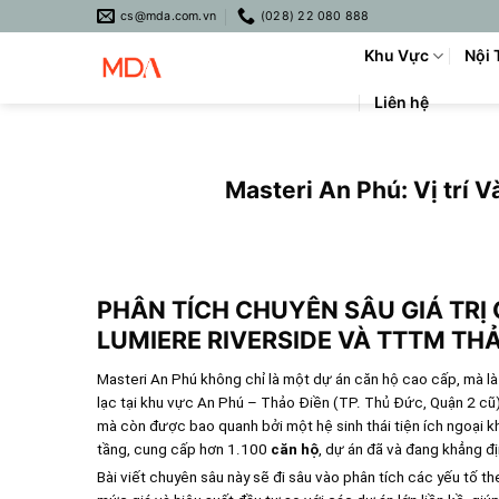
Skip
cs@mda.com.vn
(028) 22 080 888
to
Khu Vực
Nội 
content
Liên hệ
Masteri An Phú: Vị trí 
PHÂN TÍCH CHUYÊN SÂU GIÁ TRỊ 
LUMIERE RIVERSIDE VÀ TTTM TH
Masteri An Phú không chỉ là một dự án căn hộ cao cấp, mà l
lạc tại khu vực An Phú – Thảo Điền (TP. Thủ Đức, Quận 2 cũ
mà còn được bao quanh bởi một hệ sinh thái tiện ích ngoại k
tầng, cung cấp hơn 1.100
căn hộ
, dự án đã và đang khẳng đị
Bài viết chuyên sâu này sẽ đi sâu vào phân tích các yếu tố the