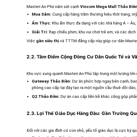
Masteri An Phú nằm sát cạnh
Vincom Mega Mall Thảo Điề
Mua Sắm:
Cung cấp hàng trăm thương hiệu thời trang, mỹ
Ẩm Thực:
Khu ẩm thực đa dạng với các nhà hàng Á – Âu,
Giải Trí:
Rạp chiếu phim, khu vui chơi trẻ em, và các dịch v
Việc
gần siêu thị
và TTTM đẳng cấp này giúp cư dân Masteri A
2.2. Tâm Điểm Cộng Đồng Cư Dân Quốc Tế và V
Khu vực xung quanh Masteri An Phú tập trung một lượng lớn n
Gateway Thảo Điền:
Dự án phức hợp ngay bên cạnh, ba
phòng cao cấp tại đây tạo ra một nguồn cầu thuê dồi dào, 
Q2 Thảo Điền:
Dự án cao cấp liền kề khác cũng góp phần
2.3. Lợi Thế Giáo Dục Hàng Đầu: Gần Trường Qu
Đối với các gia đình có con nhỏ, yếu tố giáo dục là cực kỳ q