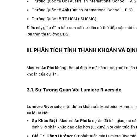
Trường Quốc tế Úc (Australian International School – AIS
Trường Quốc tế Anh (British International School – BIS).
Trường Quốc tế TP.HCM (ISHCMC).
Điều này giúp đảm bảo con cái cư dân có thể tiếp cận môi tr
lớn trên thị trường BĐS.
III. PHÂN TÍCH TÍNH THANH KHOẢN VÀ ĐỊ
Masteri An Phú không tồn tại đơn lẻ mà nằm trong một quần th
khoản của dự án.
3.1. Sự Tương Quan Với Lumiere Riverside
Lumiere Riverside
, một dự án khác của Masterise Homes, nằ
Xa lộ Hà Nội:
Sự Khác Biệt:
Masteri An Phú là dự án đã bàn giao, có s
định vị ở phân khúc cao cấp hơn (Luxury), với kiến trúc ấn
Giá Trị Cộng Hưởng:
Sự phát triển của Lumiere Riversid