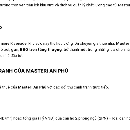
ưởng trọn vẹn tiện ích khu vực và dịch vụ quản lý chất lượng cao từ Maste
p
iere Riverside, khu vực này thu hút lượng lớn chuyên gia thuê nhà.
Master
hồ bơi, gym,
BBQ trên tầng thượng
, trở thành một trong những lựa chọn h
ho nhà đầu tư.
TRANH CỦA MASTERI AN PHÚ
á thuê của
Masteri An Phú
với các đối thủ cạnh tranh trực tiếp.
VNĐ/m²) hoặc tổng giá (Tỷ VNĐ) của căn hộ 2 phòng ngủ (2PN) – loại căn hộ