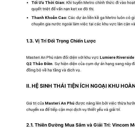
Tối Ưu Thời Gian:
Khi tuyến Metro chính thức đi vào hoạt
quyết triệt để vấn nạn kẹt xe đô thị.
Thanh Khoản Cao:
Các dự án liền kề ga Metro luôn có gi
chuyên gia nước ngoài làm việc tại các khu vực lân cận và
1.3. Vị Trí Đối Trọng Chiến Lược
Masteri An Phú nằm đối diện với khu vực
Lumiere Riverside
Q2 Thảo Điền
. Sự hiện diện của cụm dự án hạng sang này đ
đồng bộ về hạ tầng và dịch vụ.
II. HỆ SINH THÁI TIỆN ÍCH NGOẠI KHU HOÀ
Giá trị của
Masteri An Phú
được nâng lên bởi việc thừa hư
chuyển xa để tiếp cận mọi dịch vụ thiết yếu và giải trí.
2.1. Thiên Đường Mua Sắm và Giải Trí: Vincom M