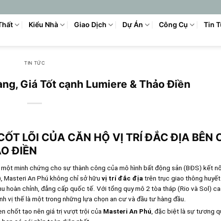
Thất
Kiểu Nhà
Giao Dịch
Dự Án
Công Cụ
Tin 
TIN TỨC
Vàng, Giá Tốt cạnh Lumiere & Thảo Điền
CỐT LÕI CỦA CĂN HỘ VỊ TRÍ ĐẮC ĐỊA BÊN
ẢO ĐIỀN
à một minh chứng cho sự thành công của mô hình bất động sản (BĐS) kết nố
), Masteri An Phú không chỉ sở hữu
vị trí đắc địa
trên trục giao thông huyế
hu hoàn chỉnh, đẳng cấp quốc tế. Với tổng quy mô 2 tòa tháp (Rio và Sol) c
nh vị thế là một trong những lựa chọn an cư và đầu tư hàng đầu.
n chốt tạo nên giá trị vượt trội của
Masteri An Phú
, đặc biệt là sự tương 