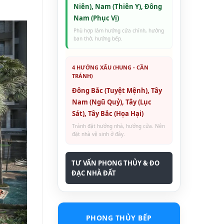
Niên), Nam (Thiên Y), Đông
Nam (Phục Vị)
Phù hợp làm hướng cửa chính, hướng
ban thờ, hướng bếp.
4 HƯỚNG XẤU (HUNG - CẦN
TRÁNH)
Đông Bắc (Tuyệt Mệnh), Tây
Nam (Ngũ Quỷ), Tây (Lục
Sát), Tây Bắc (Họa Hại)
Tránh đặt hướng nhà, hướng cửa. Nên
đặt nhà vệ sinh ở đây.
TƯ VẤN PHONG THỦY & ĐO
ĐẠC NHÀ ĐẤT
PHONG THỦY BẾP