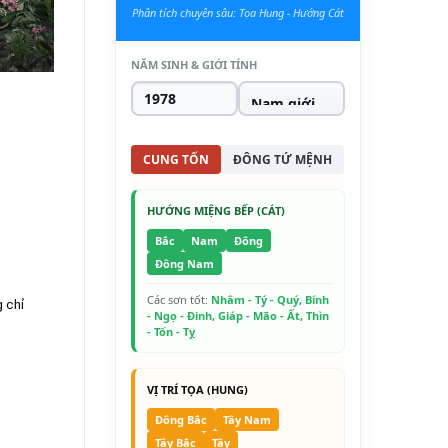
Phân tích chuyên sâu: Tọa Hung - Hướng Cát
NĂM SINH & GIỚI TÍNH
CUNG TỐN
ĐÔNG TỨ MỆNH
HƯỚNG MIỆNG BẾP (CÁT)
Bắc
Nam
Đông
Đông Nam
Các sơn tốt:
Nhâm - Tý - Quý, Bính
 chỉ
- Ngọ - Đinh, Giáp - Mão - Ất, Thìn
- Tốn - Tỵ
VỊ TRÍ TỌA (HUNG)
Đông Bắc
Tây Nam
Tây Bắc
Tây