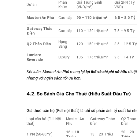
Phân
Giá Trung Bình
Giá 2PN (Tỷ
Dự án
Khúc
(VNĐ/m²)
VNĐ)
Masteri An Phú
Cao cấp
90 – 110 triệu/m²
6.5 – 8.0 Tỷ
Gateway Thảo
Cao cấp
110 – 130 triệu/m²
7.5 – 9.5 Tỷ
Điền
Hạng
Q2 Thảo Điền
120 – 150 triệu/m²
8.5 – 12.5 Tỷ
Sang
Lumiere
Luxury
135 – 175 triệu/m²
9.5 – 14 Tỷ
Riverside
Kết luận: Masteri An Phú mang lại
lợi thế về chi phí sở hữu
rõ rệ
nhưng với ngân sách tối ưu hơn.
4.2. So Sánh Giá Cho Thuê (Hiệu Suất Đầu Tư)
Giá thuê căn hộ (Full nội thất) là chỉ số phản ánh tỷ suất lợi
Loại căn hộ (Full Nội
Masteri An
Gateway Thảo
Q2 Thảo
thất)
Phú
Điền
Điền
16 – 18
20 – 28
1 PN
(50-60m²)
18 – 23 Triệu
Triệu
Triệu