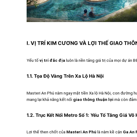
I. VỊ TRÍ KIM CƯƠNG VÀ LỢI THẾ GIAO TH
Yếu tố
vị trí đắc địa
luôn là nền tảng giá trị của mọi dự án B
1.1. Tọa Độ Vàng Trên Xa Lộ Hà Nội
Masteri An Phú nằm ngay mặt tiền Xa lộ Hà Nội, con đường hu
mang lại khả năng kết nối
giao thông thuận lợi
mà còn đảm b
1.2. Trục Kết Nối Metro Số 1: Yếu Tố Tăng Giá Vô
Lợi thế then chốt của
Masteri An Phú
là nằm kề cận
Ga An 