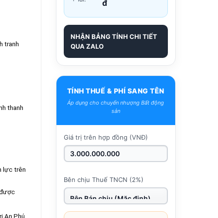
đ
NHẬN BẢNG TÍNH CHI TIẾT
h tranh
QUA ZALO
TÍNH THUẾ & PHÍ SANG TÊN
Áp dụng cho chuyển nhượng Bất động
ính thanh
sản
Giá trị trên hợp đồng (VNĐ)
 lực trên
Bên chịu Thuế TNCN (2%)
e được
ri An Phú