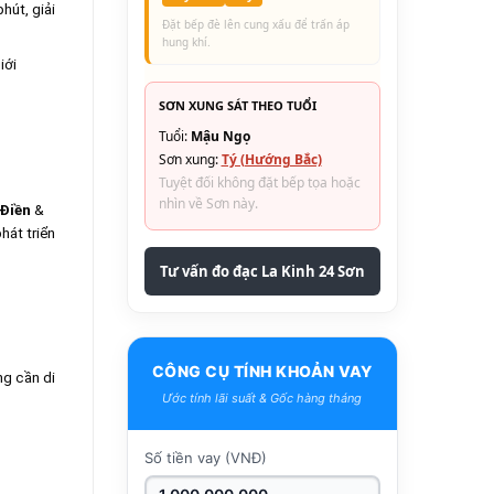
hút, giải
Đặt bếp đè lên cung xấu để trấn áp
hung khí.
iới
SƠN XUNG SÁT THEO TUỔI
Tuổi:
Mậu Ngọ
Sơn xung:
Tý (Hướng Bắc)
Tuyệt đối không đặt bếp tọa hoặc
nhìn về Sơn này.
Điền
&
hát triển
Tư vấn đo đạc La Kinh 24 Sơn
CÔNG CỤ TÍNH KHOẢN VAY
g cần di
Ước tính lãi suất & Gốc hàng tháng
Số tiền vay (VNĐ)