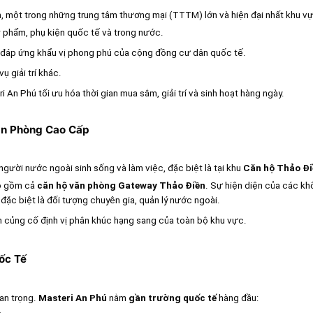
n
, một trong những trung tâm thương mại (TTTM) lớn và hiện đại nhất khu v
 phẩm, phụ kiện quốc tế và trong nước.
 đáp ứng khẩu vị phong phú của cộng đồng cư dân quốc tế.
ụ giải trí khác.
n Phú tối ưu hóa thời gian mua sắm, giải trí và sinh hoạt hàng ngày.
ăn Phòng Cao Cấp
gười nước ngoài sinh sống và làm việc, đặc biệt là tại khu
Căn hộ Thảo Đi
o gồm cả
căn hộ văn phòng Gateway Thảo Điền
. Sự hiện diện của các kh
đặc biệt là đối tượng chuyên gia, quản lý nước ngoài.
 củng cố định vị phân khúc hạng sang của toàn bộ khu vực.
ốc Tế
uan trọng.
Masteri An Phú
nằm
gần trường quốc tế
hàng đầu: