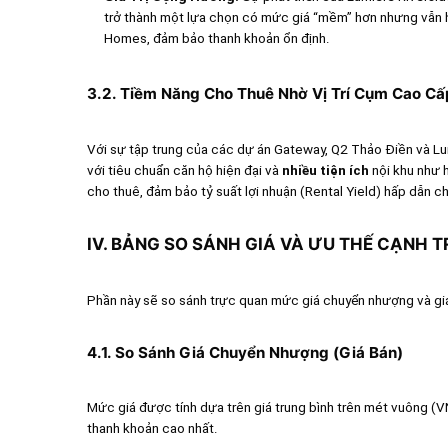
trở thành một lựa chọn có mức giá “mềm” hơn nhưng vẫn h
Homes, đảm bảo thanh khoản ổn định.
3.2. Tiềm Năng Cho Thuê Nhờ Vị Trí Cụm Cao Cấ
Với sự tập trung của các dự án Gateway, Q2 Thảo Điền và Lum
với tiêu chuẩn căn hộ hiện đại và
nhiều tiện ích
nội khu như 
cho thuê, đảm bảo tỷ suất lợi nhuận (Rental Yield) hấp dẫn c
IV. BẢNG SO SÁNH GIÁ VÀ ƯU THẾ CẠNH 
Phần này sẽ so sánh trực quan mức giá chuyển nhượng và gi
4.1. So Sánh Giá Chuyển Nhượng (Giá Bán)
Mức giá được tính dựa trên giá trung bình trên mét vuông (
thanh khoản cao nhất.