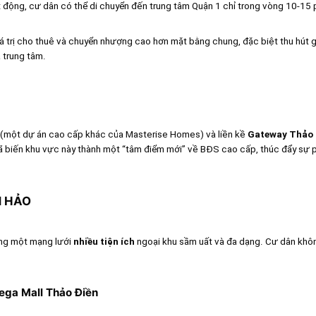
 động, cư dân có thể di chuyển đến trung tâm Quận 1 chỉ trong vòng 10-15 p
á trị cho thuê và chuyển nhượng cao hơn mặt bằng chung, đặc biệt thu hút g
 trung tâm.
(một dự án cao cấp khác của Masterise Homes) và liền kề
Gateway Thảo 
ã biến khu vực này thành một “tâm điểm mới” về BĐS cao cấp, thúc đẩy sự p
N HẢO
ởng một mạng lưới
nhiều tiện ích
ngoại khu sầm uất và đa dạng. Cư dân khôn
ega Mall Thảo Điền