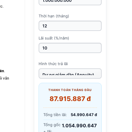
ực.
Thời hạn (tháng)
Lãi suất (%/năm)
Hình thức trả lãi
ền
.
ối văn
THANH TOÁN THÁNG ĐẦU
87.915.887 đ
Tổng tiền lãi:
54.990.647 đ
Tổng gốc
1.054.990.647
+ lãi: