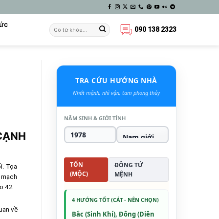
Tức
090 138 2323
TRA CỨU HƯỚNG NHÀ
Nhất mệnh, nhì vận, tam phong thủy
NĂM SINH & GIỚI TÍNH
 CẠNH
TỐN
ĐÔNG TỨ
i. Tọa
(MỘC)
MỆNH
t mạch
ao 42
4 HƯỚNG TỐT (CÁT - NÊN CHỌN)
quan về
Bắc (Sinh Khí), Đông (Diên