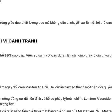
).
ường giáo dục chất lượng cao mà không cần di chuyển xa, là một lợi thế cạn
NH VỊ CẠNH TRANH
ể BĐS cao cấp. Việc so sánh với các dự án lân cận giúp thấy rõ giá trị và t
m ngay đối diện Masteri An Phú. Hai dự án này tạo thành một cặp đôi quyền
ẵn cộng đồng cư dân ổn định và hồ sơ pháp lý hoàn chỉnh. Lumiere Riversid
 tượng hơn.
e đã giúp nâng tầm giá trị và mặt bằng giá chung của Masteri An Phú. Maste