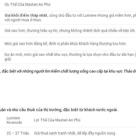
Ưu Thế Của Masteri An Phú
Giá khởi điểm thấp nhất
, cùng chủ đầu tư với Lumiere nhưng giá mềm hơn, 
với người mua ở thực.
Giá cao hơn, thương hiệu uy tín, nhưng không chênh lệch quá nhiều về tiện ích.
Mức giá cao hơn đáng kể, định vị phân khúc khách hàng thượng lưu hơn.
Dự án mới, mức giá cao nhất khu vực, thường là lựa chọn cho đầu tư dài hạn 
giá).
t, đặc biệt với những người tìm kiếm chất lượng sống cao cấp tại khu vực Thảo Đ
 nhuận và nhu cầu thuê của thị trường, đặc biệt từ khách nước ngoài.
Lumiere
Lợi Thế Của Masteri An Phú
Riverside
22 – 27 Triệu
Giá thuê cạnh tranh nhất, dễ lấp đầy nguồn cung.