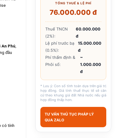
TỔNG THUẾ & LỆ PHÍ
rise
76.000.000 đ
Thuế TNCN
60.000.000
(2%):
đ
Lệ phí trước bạ
15.000.000
i An Phú
,
(0.5%):
đ
àng đầu
Phí thẩm định &
~
Phôi sổ:
1.000.000
đ
* Lưu ý: Con số tính toán dựa trên giá trị
hợp đồng. Giá tính thuế thực tế sẽ căn
cứ theo khung giá đất Nhà nước nếu giá
hợp đồng thấp hơn.
TƯ VẤN THỦ TỤC PHÁP LÝ
QUA ZALO
 có tính