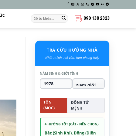
Tức
090 138 2323
TRA CỨU HƯỚNG NHÀ
Nhất mệnh, nhì vận, tam phong thủy
NĂM SINH & GIỚI TÍNH
TỐN
ĐÔNG TỨ
(MỘC)
MỆNH
4 HƯỚNG TỐT (CÁT - NÊN CHỌN)
Bắc (Sinh Khí), Đông (Diên