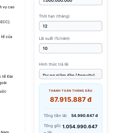
ch vụ cao
Thời hạn (tháng)
(SECC).
 tế của
Lãi suất (%/năm)
Hình thức trả lãi
 tế Đài
goài.
THANH TOÁN THÁNG ĐẦU
cuộc
87.915.887 đ
Tổng tiền lãi:
54.990.647 đ
Tổng gốc
1.054.990.647
+ lãi:
t Nam.