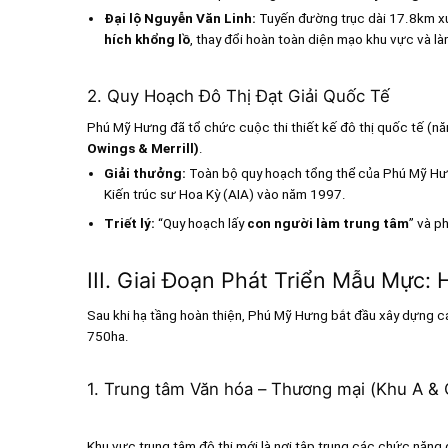
Đại lộ Nguyễn Văn Linh:
Tuyến đường trục dài 17.8km xuy
hích khổng lồ
, thay đổi hoàn toàn diện mạo khu vực và là
2. Quy Hoạch Đô Thị Đạt Giải Quốc Tế
Phú Mỹ Hưng đã tổ chức cuộc thi thiết kế đô thị quốc tế (nă
Owings & Merrill)
.
Giải thưởng:
Toàn bộ quy hoạch tổng thể của Phú Mỹ Hư
Kiến trúc sư Hoa Kỳ (AIA) vào năm 1997.
Triết lý:
“Quy hoạch lấy
con người làm trung tâm
” và p
III. Giai Đoạn Phát Triển Mẫu Mực
Sau khi hạ tầng hoàn thiện, Phú Mỹ Hưng bắt đầu xây dựng các
750ha.
1. Trung tâm Văn hóa – Thương mại (Khu A & 
Khu vực trung tâm đô thị mới là nơi tập trung các chức năng 