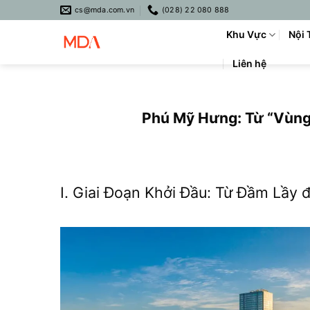
Skip
cs@mda.com.vn
(028) 22 080 888
to
Khu Vực
Nội 
content
Liên hệ
Phú Mỹ Hưng: Từ “Vùng
I. Giai Đoạn Khởi Đầu: Từ Đầm Lầy 