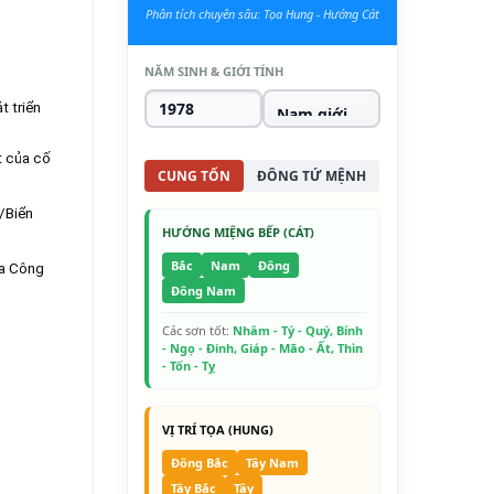
Phân tích chuyên sâu: Tọa Hung - Hướng Cát
NĂM SINH & GIỚI TÍNH
t triển
t của cố
CUNG TỐN
ĐÔNG TỨ MỆNH
g/Biển
HƯỚNG MIỆNG BẾP (CÁT)
Bắc
Nam
Đông
ữa Công
Đông Nam
Các sơn tốt:
Nhâm - Tý - Quý, Bính
- Ngọ - Đinh, Giáp - Mão - Ất, Thìn
- Tốn - Tỵ
VỊ TRÍ TỌA (HUNG)
Đông Bắc
Tây Nam
Tây Bắc
Tây