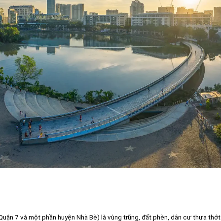
uận 7 và một phần huyện Nhà Bè) là vùng trũng, đất phèn, dân cư thưa thớt