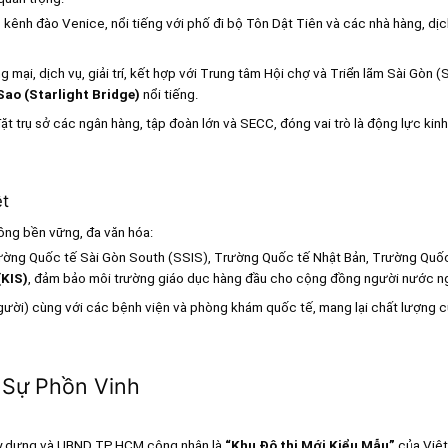
ênh đào Venice, nổi tiếng với phố đi bộ Tôn Dật Tiên và các nhà hàng, dị
 mại, dịch vụ, giải trí, kết hợp với Trung tâm Hội chợ và Triển lãm Sài Gòn 
ao (Starlight Bridge)
nổi tiếng.
ặt trụ sở các ngân hàng, tập đoàn lớn và SECC, đóng vai trò là động lực kinh
ệt
ồng bền vững, đa văn hóa:
ường Quốc tế Sài Gòn South (SSIS), Trường Quốc tế Nhật Bản, Trường Quốc
KIS)
, đảm bảo môi trường giáo dục hàng đầu cho cộng đồng người nước n
gười) cùng với các bệnh viện và phòng khám quốc tế, mang lại chất lượng 
a Sự Phồn Vinh
 dựng và UBND TP.HCM công nhận là
“Khu Đô thị Mới Kiểu Mẫu”
của Việ