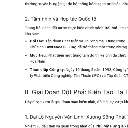
thường xuyên bị ngập lụt do hệ thống kênh rạch tự nhiên. Khu
2. Tầm nhìn và Hợp tác Quốc tế
Trong bối cảnh đất nước thực hiện chính sách
Đổi Mới
, thu
khu Nam.
Đối tác:
Tập đoàn Phát triển và Thương mại Trung ương Đ
Chủ tịch
Lawrence S. Ting
đã trở thành một trong những
Mục tiêu:
Phát triển một trung tâm đô thị vệ tinh đa chức
Hoa Nam).
Thành lập Công ty:
Ngày 19 tháng 5 năm 1993, Công ty 
ty Phát triển Công nghiệp Tân Thuận (IPC) và Tập đoàn C
II. Giai Đoạn Đột Phá: Kiến Tạo Hạ
Đây được xem là giai đoạn mạo hiểm nhất, đòi hỏi sự vượt khó 
1. Đại Lộ Nguyễn Văn Linh: Xương Sống Phát 
Nhiệm vụ đầu tiên và quan trọng nhất của
Phú Mỹ Hưng
là x