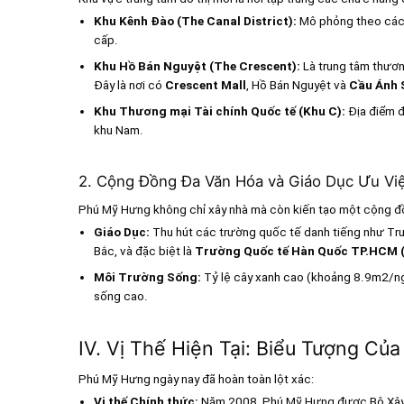
Khu Kênh Đào (The Canal District):
Mô phỏng theo các k
cấp.
Khu Hồ Bán Nguyệt (The Crescent):
Là trung tâm thương
Đây là nơi có
Crescent Mall
, Hồ Bán Nguyệt và
Cầu Ánh S
Khu Thương mại Tài chính Quốc tế (Khu C):
Địa điểm đ
khu Nam.
2. Cộng Đồng Đa Văn Hóa và Giáo Dục Ưu Vi
Phú Mỹ Hưng không chỉ xây nhà mà còn kiến tạo một cộng đ
Giáo Dục:
Thu hút các trường quốc tế danh tiếng như Tr
Bắc, và đặc biệt là
Trường Quốc tế Hàn Quốc TP.HCM (
Môi Trường Sống:
Tỷ lệ cây xanh cao (khoảng
8.9m2
/n
sống cao.
IV. Vị Thế Hiện Tại: Biểu Tượng Củ
Phú Mỹ Hưng ngày nay đã hoàn toàn lột xác:
Vị thế Chính thức:
Năm 2008, Phú Mỹ Hưng được Bộ Xây