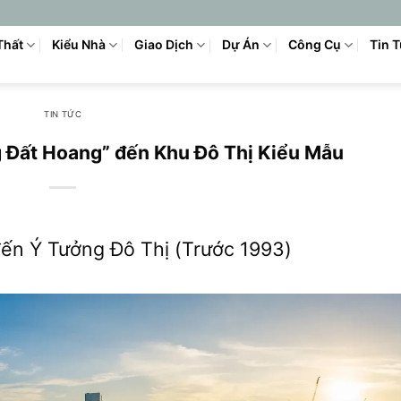
Thất
Kiểu Nhà
Giao Dịch
Dự Án
Công Cụ
Tin 
TIN TỨC
 Đất Hoang” đến Khu Đô Thị Kiểu Mẫu
đến Ý Tưởng Đô Thị (Trước 1993)