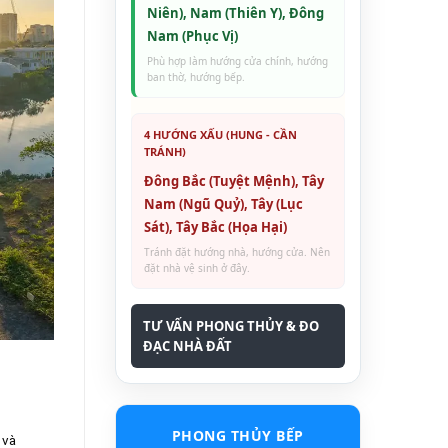
Niên), Nam (Thiên Y), Đông
Nam (Phục Vị)
Phù hợp làm hướng cửa chính, hướng
ban thờ, hướng bếp.
4 HƯỚNG XẤU (HUNG - CẦN
TRÁNH)
Đông Bắc (Tuyệt Mệnh), Tây
Nam (Ngũ Quỷ), Tây (Lục
Sát), Tây Bắc (Họa Hại)
Tránh đặt hướng nhà, hướng cửa. Nên
đặt nhà vệ sinh ở đây.
TƯ VẤN PHONG THỦY & ĐO
ĐẠC NHÀ ĐẤT
PHONG THỦY BẾP
 và