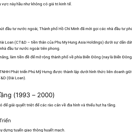
 vực này hầu như không có giá trị kinh tế.
 hút đầu tư nước ngoài, Thành phố Hồ Chí Minh đã mời gọi các nhà đầu tư phá
ài Loan (CT&D – tiền thân của Phu My Hung Asia Holdings) dưới sự dẫn dắ
 nhà đầu tư nước ngoài tiên phong.
 năng, làm tiền đề để mở rộng thành phố về phía Biển Đông (nay là Biển Đôn
TNHH Phát triển Phú Mỹ Hưng được thành lập dưới hình thức liên doanh gi
T&D (Đài Loan).
 Tầng (1993 – 2000)
để giải quyết triệt để các rào cản về địa hình và thiếu hụt hạ tầng.
Triển
ây dựng tuyến giao thông huyết mạch.