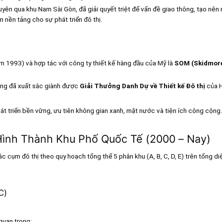
ên qua khu Nam Sài Gòn, đã giải quyết triệt để vấn đề giao thông, tạo nên
m nền tảng cho sự phát triển đô thị.
m 1993) và hợp tác với công ty thiết kế hàng đầu của Mỹ là
SOM (Skidmor
ng đã xuất sắc giành được
Giải Thưởng Danh Dự về Thiết kế Đô thị
của H
hát triển bền vững, ưu tiên không gian xanh, mặt nước và tiện ích công cộng
: Hình Thành Khu Phố Quốc Tế (2000 – Nay)
 cụm đô thị theo quy hoạch tổng thể 5 phân khu (A, B, C, D, E) trên tổng di
C)
quan trọng: