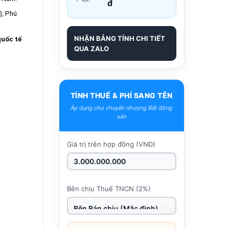
đ
), Phú
NHẬN BẢNG TÍNH CHI TIẾT
quốc tế
QUA ZALO
TÍNH THUẾ & PHÍ SANG TÊN
Áp dụng cho chuyển nhượng Bất động
sản
Giá trị trên hợp đồng (VNĐ)
Bên chịu Thuế TNCN (2%)