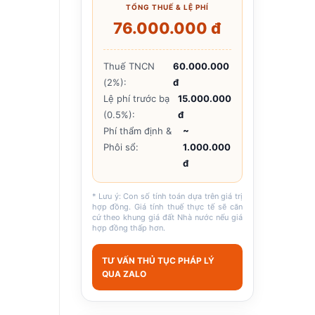
TỔNG THUẾ & LỆ PHÍ
76.000.000 đ
Thuế TNCN
60.000.000
(2%):
đ
Lệ phí trước bạ
15.000.000
(0.5%):
đ
Phí thẩm định &
~
Phôi sổ:
1.000.000
đ
* Lưu ý: Con số tính toán dựa trên giá trị
hợp đồng. Giá tính thuế thực tế sẽ căn
cứ theo khung giá đất Nhà nước nếu giá
hợp đồng thấp hơn.
TƯ VẤN THỦ TỤC PHÁP LÝ
QUA ZALO