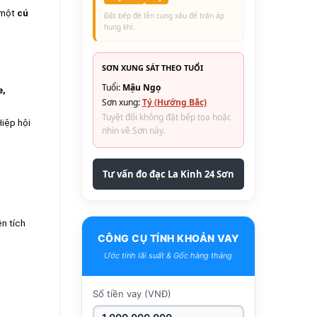
 một
cú
Đặt bếp đè lên cung xấu để trấn áp
hung khí.
SƠN XUNG SÁT THEO TUỔI
Tuổi:
Mậu Ngọ
e,
Sơn xung:
Tý (Hướng Bắc)
Tuyệt đối không đặt bếp tọa hoặc
iệp hội
nhìn về Sơn này.
.
Tư vấn đo đạc La Kinh 24 Sơn
ện tích
CÔNG CỤ TÍNH KHOẢN VAY
Ước tính lãi suất & Gốc hàng tháng
Số tiền vay (VNĐ)