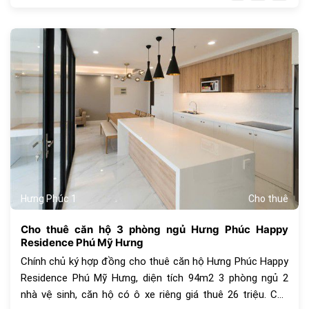
giáo… đáp ứng nhu cầu sở hữu không gian sống hoàn hảo
của những ai khao khát tìm chốn đi về bình yên nhưng
cũng tràn đầy cảm xúc.
384
Hưng Phúc 1
Cho thuê
Cho thuê căn hộ 3 phòng ngủ Hưng Phúc Happy
Residence Phú Mỹ Hưng
Chính chủ ký hợp đồng cho thuê căn hộ Hưng Phúc Happy
Residence Phú Mỹ Hưng, diện tích 94m2 3 phòng ngủ 2
nhà vệ sinh, căn hộ có ô xe riêng giá thuê 26 triệu. Các