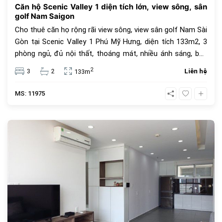
Căn hộ Scenic Valley 1 diện tích lớn, view sông, sân
golf Nam Saigon
Cho thuê căn họ rộng rãi view sông, view sân golf Nam Sài
Gòn tại Scenic Valley 1 Phú Mỹ Hưng, diện tích 133m2, 3
phòng ngủ, đủ nội thất, thoáng mát, nhiều ánh sáng, ban
công rộng, có ô đậu xe hơi riêng tại hầm, hồ bơi riêng tại
2
3
2
Liên hệ
133m
lầu 3, sảnh chờ xe hơi rộng rãi có mái che. Giá cho thuê 41
triệu đồng.
MS: 11975
960