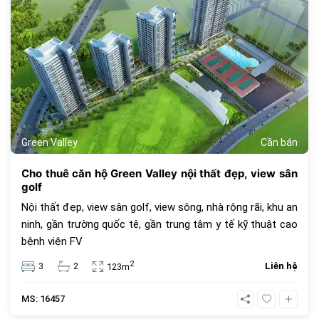
Green Valley
Cần bán
Cho thuê căn hộ Green Valley nội thất đẹp, view sân
golf
Nội thất đẹp, view sân golf, view sông, nhà rộng rãi, khu an
ninh, gần trường quốc tê, gần trung tâm y tế kỹ thuật cao
bệnh viện FV
2
3
2
Liên hệ
123m
MS: 16457