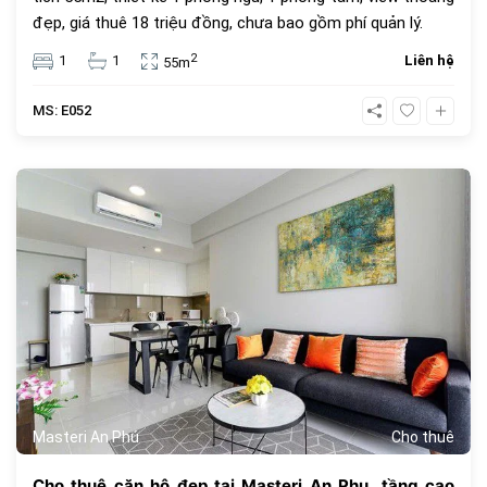
đẹp, giá thuê 18 triệu đồng, chưa bao gồm phí quản lý.
2
1
1
Liên hệ
55m
MS: E052
604
Masteri An Phú
Cho thuê
Cho thuê căn hộ đẹp tại Masteri An Phu, tầng cao