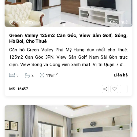
Green Valley
Cho thuê
Green Valley 125m2 Căn Góc, View Sân Golf, Sông,
Hồ Bơi, Cho Thuê
Căn hộ Green Valley Phú Mỹ Hưng duy nhất cho thuê:
125m2 Căn Góc 3PN, View Sân Golf Nam Sài Gòn trực
diện, View Sông và Công viên xanh mát. Vị trí Quận 7 đắc
địa. Sống như resort.
2
3
2
Liên hệ
119m
MS: 16457
402