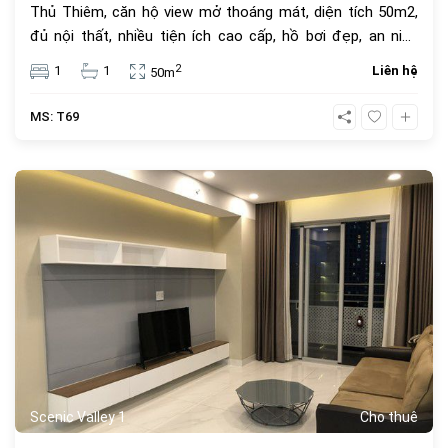
Thủ Thiêm, căn hộ view mở thoáng mát, diện tích 50m2,
đủ nội thất, nhiều tiện ích cao cấp, hồ bơi đẹp, an ninh
cao, đăng cấp. Giá thuê 26 triệu đồng.
2
1
1
Liên hệ
50m
MS: T69
513
Scenic Valley 1
Cho thuê