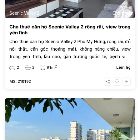
Scenic Valley 2
Cho thuê
Cho thuê căn hộ Scenic Valley 2 rộng rãi, view trong
yên tĩnh
Cho thuê căn hộ Scenic Valley 2 Phú Mỹ Hưng, rộng rãi, đủ
nội thất, căn góc thoáng mát, không nắng chiều, view
trong yên tĩnh, lầu cao, gần trường quốc tế, bệnh viện
Pháp Việt, trung tâm mua sắm Crescent Mall. Giá cho
2
2
2
Liên hệ
81m
thuê 18 triệu đồng.
MS: 210192
711