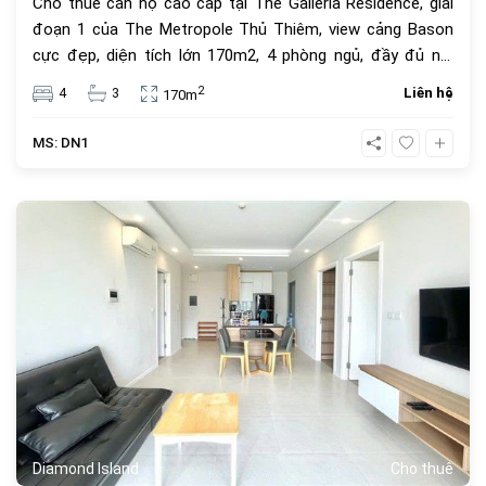
Cho thuê căn hộ cao cấp tại The Galleria Residence, giai
đoạn 1 của The Metropole Thủ Thiêm, view cảng Bason
cực đẹp, diện tích lớn 170m2, 4 phòng ngủ, đầy đủ nội
thất, khu an ninh cao, tiện ích tốt, hồ bơi đẹp, liền kề trung
2
4
3
Liên hệ
170m
tâm Quận 1. Giá thuê 160 triệu đồng mỗi tháng.
MS: DN1
718
Diamond Island
Cho thuê