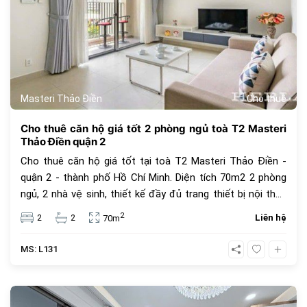
Masteri Thảo Điền
Cho thuê
Cho thuê căn hộ giá tốt 2 phòng ngủ toà T2 Masteri
Thảo Điền quận 2
Cho thuê căn hộ giá tốt tại toà T2 Masteri Thảo Điền -
quận 2 - thành phố Hồ Chí Minh. Diện tích 70m2 2 phòng
ngủ, 2 nhà vệ sinh, thiết kế đầy đủ trang thiết bị nội thấp
đẹp. Giá cho thuê 21 triệu VNĐ, giá thuê chưa bao gồm
2
2
2
Liên hệ
70m
phí quản lý căn hộ, thuế VAT và các tiện ích khác.
MS: L131
364