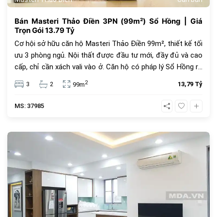
Bán Masteri Thảo Điền 3PN (99m²) Sổ Hồng | Giá
Trọn Gói 13.79 Tỷ
Cơ hội sở hữu căn hộ Masteri Thảo Điền 99m², thiết kế tối
ưu 3 phòng ngủ. Nội thất được đầu tư mới, đầy đủ và cao
cấp, chỉ cần xách vali vào ở. Căn hộ có pháp lý Sổ Hồng rõ
ràng, giao dịch an toàn. Giá bán 13.79 tỷ đồng là giá trọn
2
3
2
13,79 Tỷ
99m
gói, đã bao gồm tất cả các loại thuế, phí sang nhượng mà
người bán phải chịu. Vị trí đắc địa, kết nối Metro An Phú.
MS: 37985
257