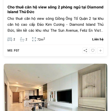
Cho thuê căn hộ view sông 2 phòng ngủ tại Diamond
Island Thủ Đức
Cho thuê căn hộ view sông Giồng Ông Tố Quận 2 tại khu
căn hộ cao cấp Đảo Kim Cương - Diamond Island Thủ
Đức, liền kề các khu như The Sun Avenue, Feliz En Vista,
Vista Verde Thủ Đức. Diện tích 72m2, 2 phòng ngủ, đủ nội
2
2
2
Liên hệ
72m
thất. Giá thuê 22 triệu đồng.
MS: F07
642