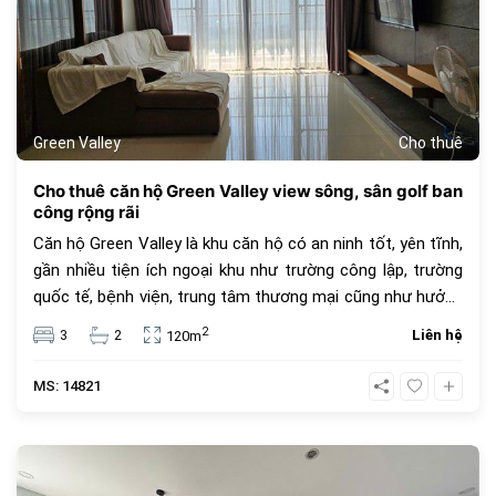
Green Valley
Cho thuê
Cho thuê căn hộ Green Valley view sông, sân golf ban
công rộng rãi
Căn hộ Green Valley là khu căn hộ có an ninh tốt, yên tĩnh,
gần nhiều tiện ích ngoại khu như trường công lập, trường
quốc tế, bệnh viện, trung tâm thương mại cũng như hưởng
lợi từ vô số các tiện ích trong khu đô thị Phú Mỹ Hưng.
2
3
2
Liên hệ
120m
MS: 14821
720