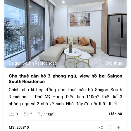
Saigon South Residences
Cho thuê
Cho thuê căn hộ 3 phòng ngủ, view hồ bơi Saigon
South Residence
Chính chủ kí hợp đồng cho thuê căn hộ Saigon South
Residence - Phú Mỹ Hưng. Diện tích 110m2 thiết kế 3
phòng ngủ và 2 nhà vệ sinh. Nhà đầy đủ nội thất thiết bị
mới 100%, view hồ bơi, giá thuê 29 triệu. Nơi đây sở hữu
2
3
2
Liên hệ
110m
nhiều tiện ích dịch vụ như hồ bơi tràn 1.700m2, công viên
nước, sân vận động đa năng, vườn tịnh tâm, trường mẫu
MS: 205810