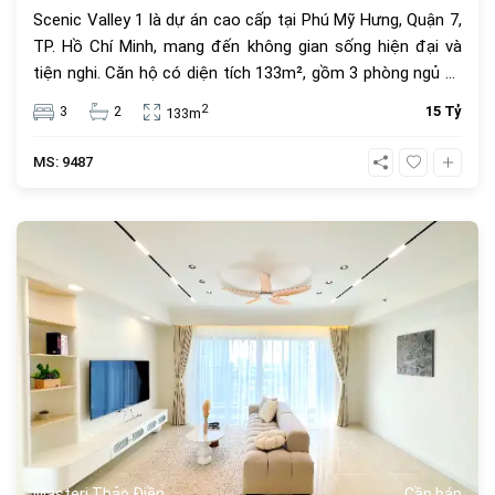
Scenic Valley 1 là dự án cao cấp tại Phú Mỹ Hưng, Quận 7,
TP. Hồ Chí Minh, mang đến không gian sống hiện đại và
tiện nghi. Căn hộ có diện tích 133m², gồm 3 phòng ngủ và
2 phòng tắm, phù hợp cho gia đình tìm kiếm sự thoải mái
2
3
2
15 Tỷ
133m
và tiện lợi. Căn hộ được trang bị nội thất đầy đủ, thiết kế
sang trọng, hiện đại. Các ô cửa kính lớn giúp đón ánh sáng
MS: 9487
tự nhiên và mở ra tầm nhìn hướng sông thoáng đãng,
mang lại cảm giác thư giãn và gần gũi với thiên nhiên. Đây
là căn hộ nhà mới, đi kèm sổ hồng riêng, đảm bảo pháp lý
609
minh bạch và an toàn cho người mua. Tiện ích nội khu bao
gồm hồ bơi, phòng gym, khu vui chơi trẻ em, công viên
xanh và hệ thống an ninh 24/7. Vị trí thuận lợi, gần trường
quốc tế, trung tâm thương mại, nhà hàng và bệnh viện,
đáp ứng đầy đủ nhu cầu sinh hoạt. Giá bán: 15 tỷ đồng –
một lựa chọn lý tưởng để sở hữu căn hộ cao cấp tại khu
đô thị đáng sống nhất Sài Gòn.
Masteri Thảo Điền
Cần bán