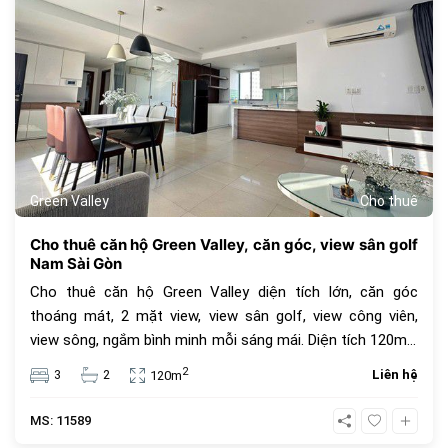
Green Valley
Cho thuê
Cho thuê căn hộ Green Valley, căn góc, view sân golf
Nam Sài Gòn
Cho thuê căn hộ Green Valley diện tích lớn, căn góc
thoáng mát, 2 mặt view, view sân golf, view công viên,
view sông, ngắm bình minh mỗi sáng mái. Diện tích 120m2,
3 phòng ngủ, đủ nội thất. Giá thuê 32 triệu đồng.
2
3
2
Liên hệ
120m
MS: 11589