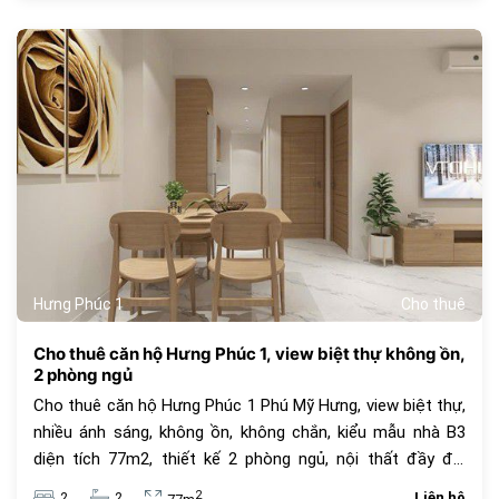
752
Hưng Phúc 1
Cho thuê
Cho thuê căn hộ Hưng Phúc 1, view biệt thự không ồn,
2 phòng ngủ
Cho thuê căn hộ Hưng Phúc 1 Phú Mỹ Hưng, view biệt thự,
nhiều ánh sáng, không ồn, không chắn, kiểu mẫu nhà B3
diện tích 77m2, thiết kế 2 phòng ngủ, nội thất đầy đủ,
nhiều tiện ích, an ninh dân trí cao. Giá thuê 23 triệu đồng.
2
2
2
Liên hệ