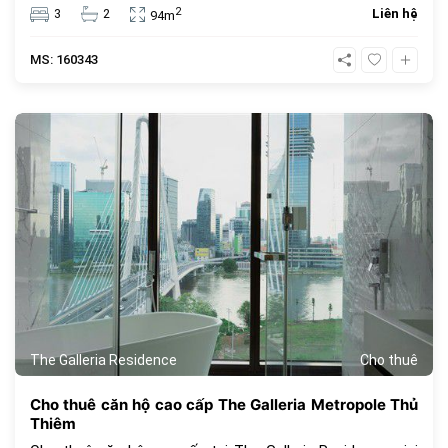
tiện ích, nơi kết nối cư dân, chia sẻ cộng đồng như : khu
2
3
2
Liên hệ
94m
vực hồ bơi trong mát (hồ bơi cho người lớn, hồ bơi cho trẻ
em, hồ cảnh nước tràn), khu vực BBQ, hoa viên rực rỡ sắc
MS: 160343
hoa, xanh mướt cỏ cây…
647
The Galleria Residence
Cho thuê
Cho thuê căn hộ cao cấp The Galleria Metropole Thủ
Thiêm