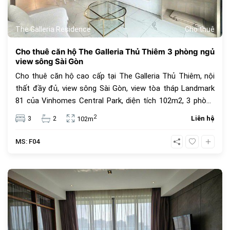
The Galleria Residence
Cho thuê
Cho thuê căn hộ The Galleria Thủ Thiêm 3 phòng ngủ
view sông Sài Gòn
Cho thuê căn hộ cao cấp tại The Galleria Thủ Thiêm, nội
thất đầy đủ, view sông Sài Gòn, view tòa tháp Landmark
81 của Vinhomes Central Park, diện tích 102m2, 3 phòng
ngủ, 2 phòng tắm, nhà đẹp. Giá thuê 38 triệu đồng.
2
3
2
Liên hệ
102m
MS: F04
967