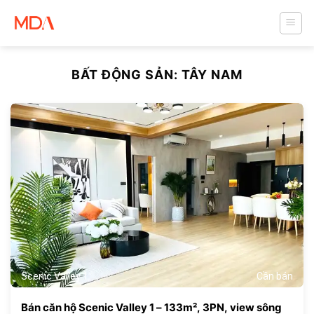
Skip
to
content
BẤT ĐỘNG SẢN:
TÂY NAM
573
Scenic Valley 1
Cần bán
Bán căn hộ Scenic Valley 1 – 133m², 3PN, view sông