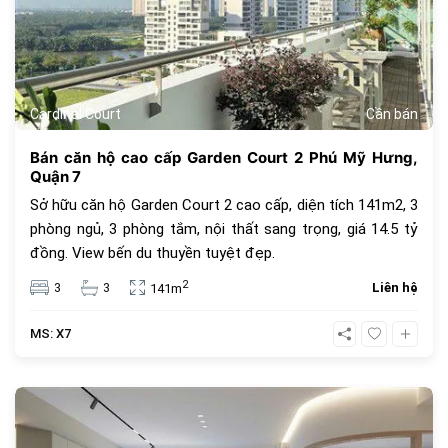
Cardinal Court
Cần bán
Bán căn hộ cao cấp Garden Court 2 Phú Mỹ Hưng,
Quận 7
Sở hữu căn hộ Garden Court 2 cao cấp, diện tích 141m2, 3
phòng ngủ, 3 phòng tắm, nội thất sang trọng, giá 14.5 tỷ
đồng. View bến du thuyền tuyệt đẹp.
2
3
3
Liên hệ
141m
MS: X7
486