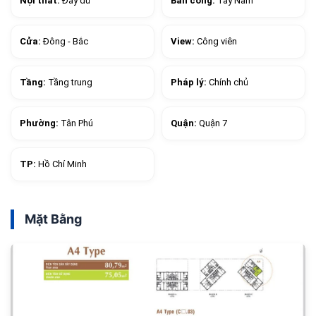
Nội thất:
Đầy đủ
Ban công:
Tây Nam
Cửa:
Đông - Bắc
View:
Công viên
Tầng:
Tầng trung
Pháp lý:
Chính chủ
Phường:
Tân Phú
Quận:
Quận 7
TP:
Hồ Chí Minh
Mặt Bằng