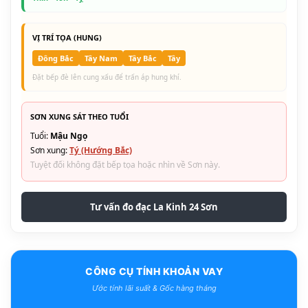
VỊ TRÍ TỌA (HUNG)
Đông Bắc
Tây Nam
Tây Bắc
Tây
Đặt bếp đè lên cung xấu để trấn áp hung khí.
SƠN XUNG SÁT THEO TUỔI
Tuổi:
Mậu Ngọ
Sơn xung:
Tý (Hướng Bắc)
Tuyệt đối không đặt bếp tọa hoặc nhìn về Sơn này.
Tư vấn đo đạc La Kinh 24 Sơn
CÔNG CỤ TÍNH KHOẢN VAY
Ước tính lãi suất & Gốc hàng tháng