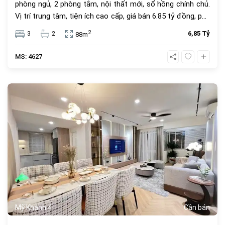
phòng ngủ, 2 phòng tắm, nội thất mới, sổ hồng chính chủ.
Vị trí trung tâm, tiện ích cao cấp, giá bán 6.85 tỷ đồng, phù
hợp để ở hoặc đầu tư.
2
3
2
6,85 Tỷ
88m
MS: 4627
682
Mỹ Khánh 4
Cần bán