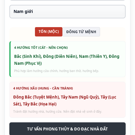
TỐN (MỘC)
ĐÔNG TỨ MỆNH
4 HƯỚNG TỐT (CÁT - NÊN CHỌN)
Bắc (Sinh Khí), Đông (Diên Niên), Nam (Thiên Y), Đông
Nam (Phục Vị)
Phù hợp làm hướng cửa chính, hướng ban thờ, hướng bếp.
4 HƯỚNG XẤU (HUNG - CẦN TRÁNH)
Đông Bắc (Tuyệt Mệnh), Tây Nam (Ngũ Quỷ), Tây (Lục
Sát), Tây Bắc (Họa Hại)
Tránh đặt hướng nhà, hướng cửa. Nên đặt nhà vệ sinh ở đây.
TƯ VẤN PHONG THỦY & ĐO ĐẠC NHÀ ĐẤT