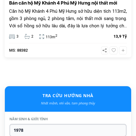
Bán căn hộ Mỹ Khánh 4 Phú Mỹ Hưng nội thất mới
Căn hộ Mỹ Khánh 4 Phú Mỹ Hưng sở hữu diện tích 113m2,
gồm 3 phòng ngủ, 2 phòng tắm, nội thất mới sang trọng.
Với sổ hồng sở hữu lâu dài, đây là lựa chọn lý tưởng cho
an cư và đầu tư. Giá bán 13.9 tỷ đồng, vị trí trung tâm, tiện
2
3
2
13,9 Tỷ
113m
ích đầy đủ.
MS: 88382
TRA CỨU HƯỚNG NHÀ
Nhất mệnh, nhì vận, tam phong thủy
NĂM SINH & GIỚI TÍNH