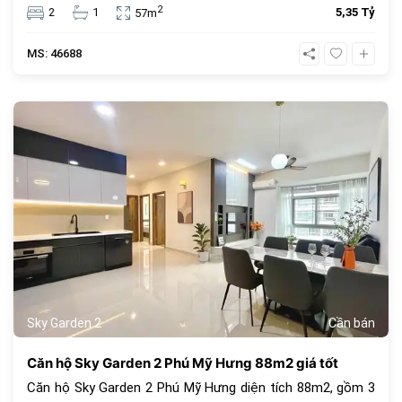
đồng, đây là lựa chọn an cư lý tưởng hoặc đầu tư cho
2
2
1
5,35 Tỷ
57m
thuê sinh lời cao trong cộng đồng văn minh.
MS: 46688
1068
Sky Garden 2
Cần bán
Căn hộ Sky Garden 2 Phú Mỹ Hưng 88m2 giá tốt
Căn hộ Sky Garden 2 Phú Mỹ Hưng diện tích 88m2, gồm 3