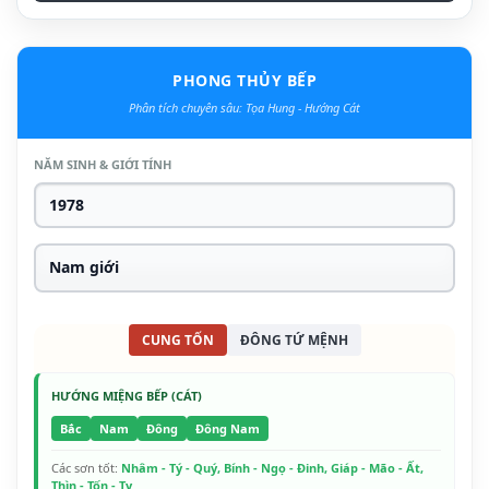
PHONG THỦY BẾP
Phân tích chuyên sâu: Tọa Hung - Hướng Cát
NĂM SINH & GIỚI TÍNH
CUNG TỐN
ĐÔNG TỨ MỆNH
HƯỚNG MIỆNG BẾP (CÁT)
Bắc
Nam
Đông
Đông Nam
Các sơn tốt:
Nhâm - Tý - Quý, Bính - Ngọ - Đinh, Giáp - Mão - Ất,
Thìn - Tốn - Tỵ