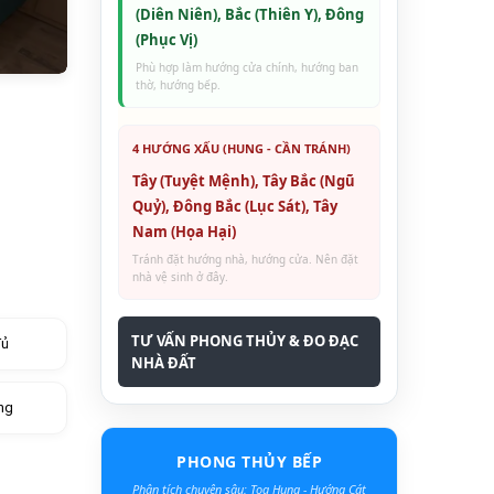
(Diên Niên), Bắc (Thiên Y), Đông
(Phục Vị)
Phù hợp làm hướng cửa chính, hướng ban
thờ, hướng bếp.
4 HƯỚNG XẤU (HUNG - CẦN TRÁNH)
Tây (Tuyệt Mệnh), Tây Bắc (Ngũ
Quỷ), Đông Bắc (Lục Sát), Tây
Nam (Họa Hại)
Tránh đặt hướng nhà, hướng cửa. Nên đặt
nhà vệ sinh ở đây.
TƯ VẤN PHONG THỦY & ĐO ĐẠC
đủ
NHÀ ĐẤT
ng
PHONG THỦY BẾP
Phân tích chuyên sâu: Tọa Hung - Hướng Cát