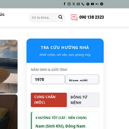
Tức
090 138 2323
TRA CỨU HƯỚNG NHÀ
Nhất mệnh, nhì vận, tam phong thủy
NĂM SINH & GIỚI TÍNH
CUNG CHẤN
ĐÔNG TỨ
(MỘC)
MỆNH
4 HƯỚNG TỐT (CÁT - NÊN CHỌN)
Nam (Sinh Khí), Đông Nam