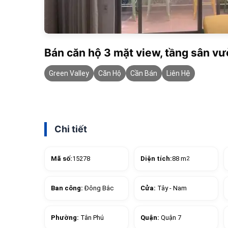
Bán căn hộ 3 mặt view, tầng sân v
Green Valley
Căn Hộ
Cần Bán
Liên Hệ
Chi tiết
Mã số:
15278
Diện tích:
88 m
2
Ban công:
Đông Bắc
Cửa:
Tây - Nam
Phường:
Tân Phú
Quận:
Quận 7