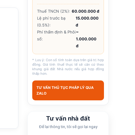
Thuế TNCN (2%):
60.000.000 đ
Lệ phí trước bạ
15.000.000
(0.5%):
đ
Phí thẩm định & Phôi
~
sổ:
1.000.000
đ
* Lưu ý: Con số tính toán dựa trên giá trị hợp
đồng. Giá tính thuế thực tế sẽ căn cứ theo
khung giá đất Nhà nước nếu giá hợp đồng
thấp hơn.
TƯ VẤN THỦ TỤC PHÁP LÝ QUA
ZALO
Tư vấn nhà đất
Để lại thông tin, tôi sẽ gọi lại ngay