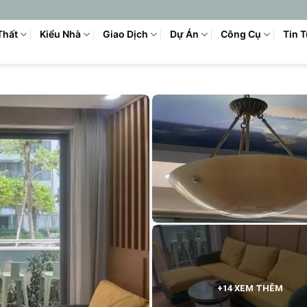
Thất
Kiểu Nhà
Giao Dịch
Dự Án
Công Cụ
Tin 
+14 XEM THÊM