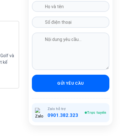
Golf và
t kế
GỬI YÊU CẦU
Zalo hỗ trợ
Trực tuyến
0901.382.323