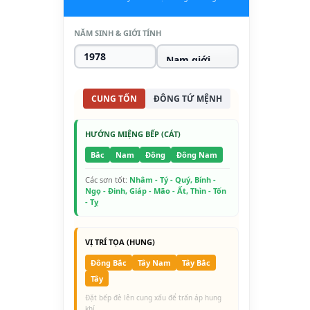
NĂM SINH & GIỚI TÍNH
CUNG TỐN
ĐÔNG TỨ MỆNH
HƯỚNG MIỆNG BẾP (CÁT)
Bắc
Nam
Đông
Đông Nam
Các sơn tốt:
Nhâm - Tý - Quý, Bính -
Ngọ - Đinh, Giáp - Mão - Ất, Thìn - Tốn
- Tỵ
VỊ TRÍ TỌA (HUNG)
Đông Bắc
Tây Nam
Tây Bắc
Tây
Đặt bếp đè lên cung xấu để trấn áp hung
khí.