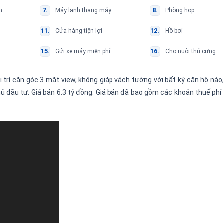
n
Máy lạnh thang máy
Phòng họp
Cửa hàng tiện lợi
Hồ bơi
Gửi xe máy miễn phí
Cho nuôi thú cưng
vị trí căn góc 3 mặt view, không giáp vách tường với bất kỳ căn hộ nào,
ủ đầu tư. Giá bán 6.3 tỷ đồng. Giá bán đã bao gồm các khoản thuế ph