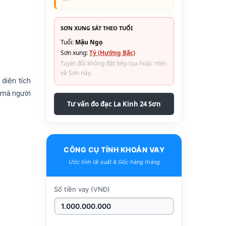
SƠN XUNG SÁT THEO TUỔI
Tuổi:
Mậu Ngọ
Sơn xung:
Tý (Hướng Bắc)
Tuyệt đối không đặt bếp tọa hoặc nhìn
về Sơn này.
 diện tích
í mà người
Tư vấn đo đạc La Kinh 24 Sơn
CÔNG CỤ TÍNH KHOẢN VAY
Ước tính lãi suất & Gốc hàng tháng
Số tiền vay (VNĐ)