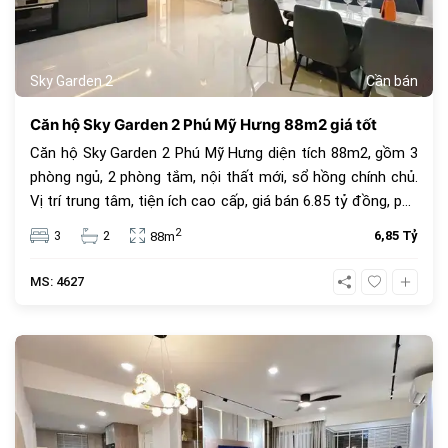
Sky Garden 2
Cần bán
Căn hộ Sky Garden 2 Phú Mỹ Hưng 88m2 giá tốt
Căn hộ Sky Garden 2 Phú Mỹ Hưng diện tích 88m2, gồm 3
phòng ngủ, 2 phòng tắm, nội thất mới, sổ hồng chính chủ.
Vị trí trung tâm, tiện ích cao cấp, giá bán 6.85 tỷ đồng, phù
hợp để ở hoặc đầu tư.
2
3
2
6,85 Tỷ
88m
MS: 4627
685