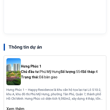
Thông tin dự án
Hưng Phúc 1
Chủ đầu tư:
Phú Mỹ Hưng
Số lượng:
554
Số tháp:
4
Trạng thái:
Đã bàn giao
Hưng Phúc 1 – Happy Residence là khu căn hộ tọa lạc tại Lô S10-2,
khu A, khu đô thị Phú Mỹ Hưng, phường Tân Phú, Quận 7, thành phố
Hồ Chí Minh. Hưng Phúc có diện tích 9,592m2, xây dựng 4 tháp, tổng
số căn hộ 554 căn, căn hộ 2 – 3 phòng ngủ, diện tích từ 72m2 ~
93m2 và 13 shophouse.
Xem thêm ...