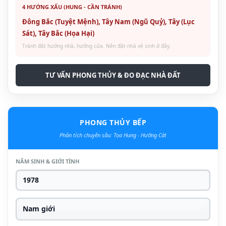
4 HƯỚNG XẤU (HUNG - CẦN TRÁNH)
Đông Bắc (Tuyệt Mệnh), Tây Nam (Ngũ Quỷ), Tây (Lục
Sát), Tây Bắc (Họa Hại)
Tránh đặt hướng nhà, hướng cửa. Nên đặt nhà vệ sinh ở đây.
TƯ VẤN PHONG THỦY & ĐO ĐẠC NHÀ ĐẤT
PHONG THỦY BẾP
Phân tích chuyên sâu: Tọa Hung - Hướng Cát
NĂM SINH & GIỚI TÍNH