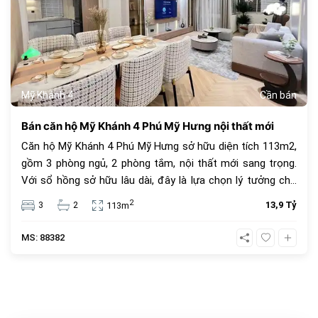
Mỹ Khánh 4
Cần bán
Bán căn hộ Mỹ Khánh 4 Phú Mỹ Hưng nội thất mới
Căn hộ Mỹ Khánh 4 Phú Mỹ Hưng sở hữu diện tích 113m2,
gồm 3 phòng ngủ, 2 phòng tắm, nội thất mới sang trọng.
Với sổ hồng sở hữu lâu dài, đây là lựa chọn lý tưởng cho
an cư và đầu tư. Giá bán 13.9 tỷ đồng, vị trí trung tâm, tiện
2
3
2
13,9 Tỷ
113m
ích đầy đủ.
MS: 88382