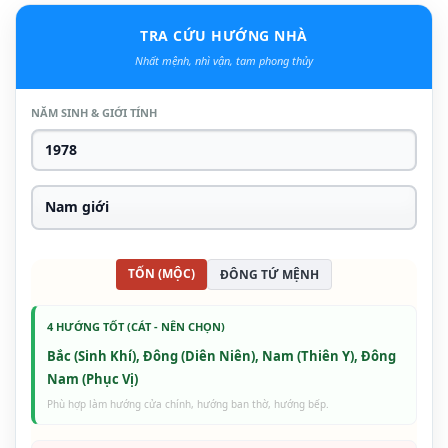
TRA CỨU HƯỚNG NHÀ
Nhất mệnh, nhì vận, tam phong thủy
NĂM SINH & GIỚI TÍNH
TỐN (MỘC)
ĐÔNG TỨ MỆNH
4 HƯỚNG TỐT (CÁT - NÊN CHỌN)
Bắc (Sinh Khí), Đông (Diên Niên), Nam (Thiên Y), Đông
Nam (Phục Vị)
Phù hợp làm hướng cửa chính, hướng ban thờ, hướng bếp.