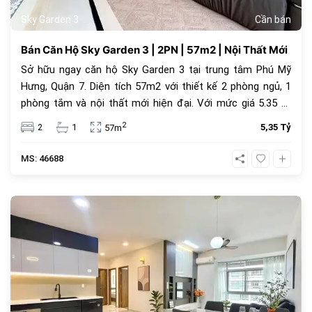
Sky Garden 3
Cần bán
Bán Căn Hộ Sky Garden 3 | 2PN | 57m2 | Nội Thất Mới
Sở hữu ngay căn hộ Sky Garden 3 tại trung tâm Phú Mỹ
Hưng, Quận 7. Diện tích 57m2 với thiết kế 2 phòng ngủ, 1
phòng tắm và nội thất mới hiện đại. Với mức giá 5.35 tỷ
đồng, đây là lựa chọn an cư lý tưởng hoặc đầu tư cho
2
2
1
5,35 Tỷ
57m
thuê sinh lời cao trong cộng đồng văn minh.
MS: 46688
1069