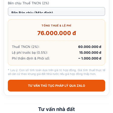
Bên chịu Thuế TNCN (2%)
TỔNG THUẾ & LỆ PHÍ
76.000.000 đ
Thuế TNCN (2%):
60.000.000 đ
Lệ phí trước bạ (0.5%):
15.000.000 đ
Phí thẩm định & Phôi sổ:
~ 1.000.000 đ
* Lưu ý: Con số tính toán dựa trên giá trị hợp đồng. Giá tính thuế thực tế
sẽ căn cứ theo khung giá đất Nhà nước nếu giá hợp đồng thấp hơn.
TƯ VẤN THỦ TỤC PHÁP LÝ QUA ZALO
Tư vấn nhà đất