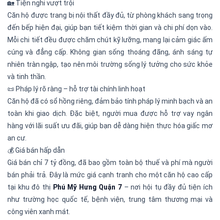
🏡 Tiện nghi vượt trội
Căn hộ được trang bị nội thất đầy đủ, từ phòng khách sang trọng
đến bếp hiện đại, giúp bạn tiết kiệm thời gian và chi phí dọn vào.
Mỗi chi tiết đều được chăm chút kỹ lưỡng, mang lại cảm giác ấm
cúng và đẳng cấp. Không gian sống thoáng đãng, ánh sáng tự
nhiên tràn ngập, tạo nên môi trường sống lý tưởng cho sức khỏe
và tinh thần.
📜 Pháp lý rõ ràng – hỗ trợ tài chính linh hoạt
Căn hộ đã có sổ hồng riêng, đảm bảo tính pháp lý minh bạch và an
toàn khi giao dịch. Đặc biệt, người mua được hỗ trợ vay ngân
hàng với lãi suất ưu đãi, giúp bạn dễ dàng hiện thực hóa giấc mơ
an cư.
💰 Giá bán hấp dẫn
Giá bán chỉ 7 tỷ đồng, đã bao gồm toàn bộ thuế và phí mà người
bán phải trả. Đây là mức giá cạnh tranh cho một căn hộ cao cấp
tại khu đô thị
Phú Mỹ Hưng Quận 7
– nơi hội tụ đầy đủ tiện ích
như trường học quốc tế, bệnh viện, trung tâm thương mại và
công viên xanh mát.