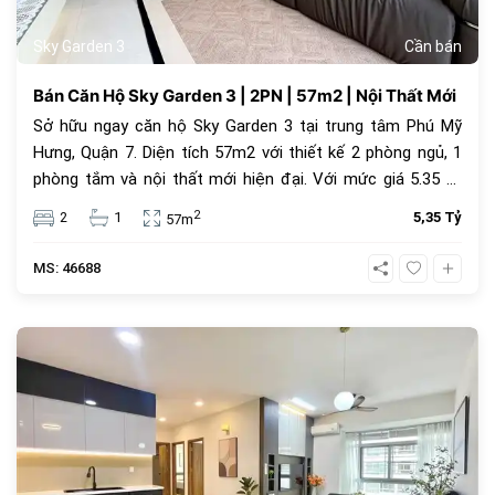
Sky Garden 3
Cần bán
Bán Căn Hộ Sky Garden 3 | 2PN | 57m2 | Nội Thất Mới
Sở hữu ngay căn hộ Sky Garden 3 tại trung tâm Phú Mỹ
Hưng, Quận 7. Diện tích 57m2 với thiết kế 2 phòng ngủ, 1
phòng tắm và nội thất mới hiện đại. Với mức giá 5.35 tỷ
đồng, đây là lựa chọn an cư lý tưởng hoặc đầu tư cho
2
2
1
5,35 Tỷ
57m
thuê sinh lời cao trong cộng đồng văn minh.
MS: 46688
1068