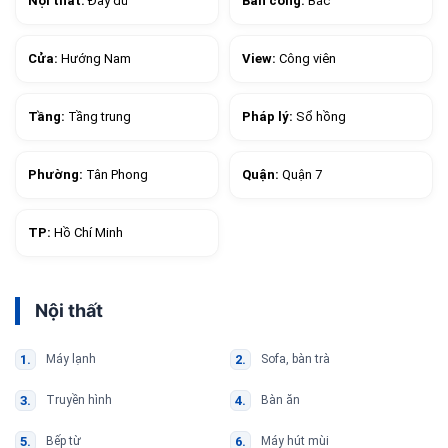
Nội thất:
Đầy đủ
Ban công:
Bắc
Cửa:
Hướng Nam
View:
Công viên
Tầng:
Tầng trung
Pháp lý:
Sổ hồng
Phường:
Tân Phong
Quận:
Quận 7
TP:
Hồ Chí Minh
Nội thất
Máy lạnh
Sofa, bàn trà
Truyền hình
Bàn ăn
Bếp từ
Máy hút mùi