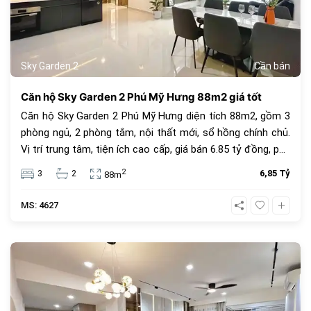
Sky Garden 2
Cần bán
Căn hộ Sky Garden 2 Phú Mỹ Hưng 88m2 giá tốt
Căn hộ Sky Garden 2 Phú Mỹ Hưng diện tích 88m2, gồm 3
phòng ngủ, 2 phòng tắm, nội thất mới, sổ hồng chính chủ.
Vị trí trung tâm, tiện ích cao cấp, giá bán 6.85 tỷ đồng, phù
hợp để ở hoặc đầu tư.
2
3
2
6,85 Tỷ
88m
MS: 4627
682