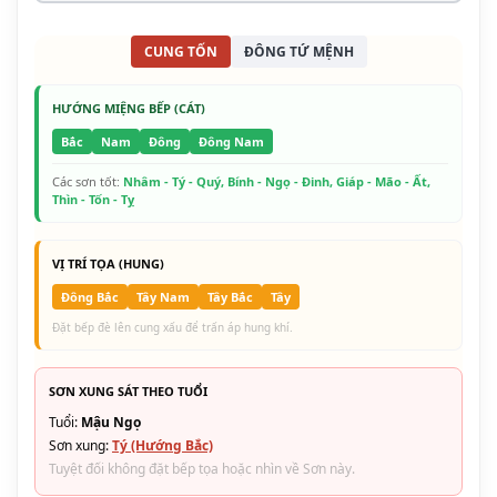
CUNG TỐN
ĐÔNG TỨ MỆNH
HƯỚNG MIỆNG BẾP (CÁT)
Bắc
Nam
Đông
Đông Nam
Các sơn tốt:
Nhâm - Tý - Quý, Bính - Ngọ - Đinh, Giáp - Mão - Ất,
Thìn - Tốn - Tỵ
VỊ TRÍ TỌA (HUNG)
Đông Bắc
Tây Nam
Tây Bắc
Tây
Đặt bếp đè lên cung xấu để trấn áp hung khí.
SƠN XUNG SÁT THEO TUỔI
Tuổi:
Mậu Ngọ
Sơn xung:
Tý (Hướng Bắc)
Tuyệt đối không đặt bếp tọa hoặc nhìn về Sơn này.