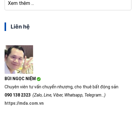
Sky Garden 3 là khu căn hộ quy mô lớn nhất, với 22 tháp cao từ 12-20
Xem thêm ...
tầng, tổng cộng 1715 căn hộ và 56 shophouses.
Liên hệ
BÙI NGỌC NIỆM
Chuyên viên tư vấn chuyển nhượng, cho thuê bất động sản
090 138 2323
(Zalo, Line, Viber, Whatsapp, Telegram…)
https://mda.com.vn