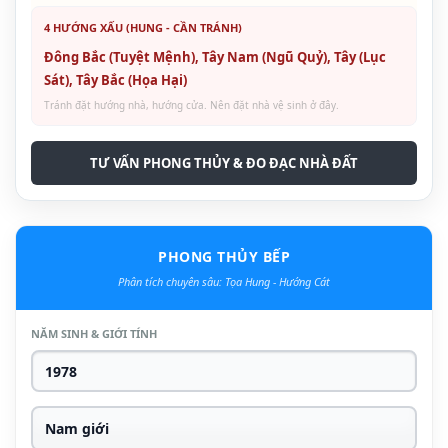
4 HƯỚNG XẤU (HUNG - CẦN TRÁNH)
Đông Bắc (Tuyệt Mệnh), Tây Nam (Ngũ Quỷ), Tây (Lục
Sát), Tây Bắc (Họa Hại)
Tránh đặt hướng nhà, hướng cửa. Nên đặt nhà vệ sinh ở đây.
TƯ VẤN PHONG THỦY & ĐO ĐẠC NHÀ ĐẤT
PHONG THỦY BẾP
Phân tích chuyên sâu: Tọa Hung - Hướng Cát
NĂM SINH & GIỚI TÍNH