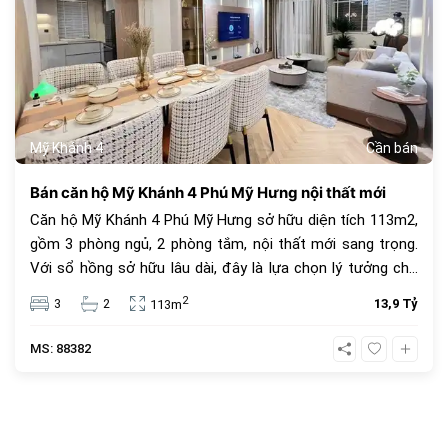
Mỹ Khánh 4
Cần bán
Bán căn hộ Mỹ Khánh 4 Phú Mỹ Hưng nội thất mới
Căn hộ Mỹ Khánh 4 Phú Mỹ Hưng sở hữu diện tích 113m2,
gồm 3 phòng ngủ, 2 phòng tắm, nội thất mới sang trọng.
Với sổ hồng sở hữu lâu dài, đây là lựa chọn lý tưởng cho
an cư và đầu tư. Giá bán 13.9 tỷ đồng, vị trí trung tâm, tiện
2
3
2
13,9 Tỷ
113m
ích đầy đủ.
MS: 88382