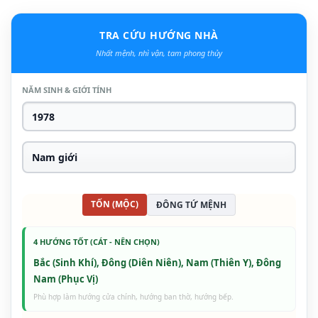
TRA CỨU HƯỚNG NHÀ
Nhất mệnh, nhì vận, tam phong thủy
NĂM SINH & GIỚI TÍNH
TỐN (MỘC)
ĐÔNG TỨ MỆNH
4 HƯỚNG TỐT (CÁT - NÊN CHỌN)
Bắc (Sinh Khí), Đông (Diên Niên), Nam (Thiên Y), Đông
Nam (Phục Vị)
Phù hợp làm hướng cửa chính, hướng ban thờ, hướng bếp.