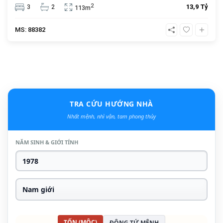
an cư và đầu tư. Giá bán 13.9 tỷ đồng, vị trí trung tâm, tiện
2
3
2
13,9 Tỷ
113m
ích đầy đủ.
MS: 88382
TRA CỨU HƯỚNG NHÀ
Nhất mệnh, nhì vận, tam phong thủy
NĂM SINH & GIỚI TÍNH
TỐN (MỘC)
ĐÔNG TỨ MỆNH