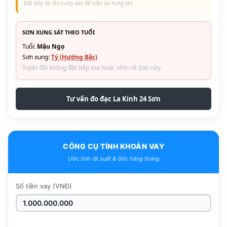
Đặt bếp đè lên cung xấu để trấn áp hung khí.
SƠN XUNG SÁT THEO TUỔI
Tuổi:
Mậu Ngọ
Sơn xung:
Tý (Hướng Bắc)
Tuyệt đối không đặt bếp tọa hoặc nhìn về Sơn này.
Tư vấn đo đạc La Kinh 24 Sơn
CÔNG CỤ TÍNH KHOẢN VAY
Ước tính lãi suất & Gốc hàng tháng
Số tiền vay (VNĐ)