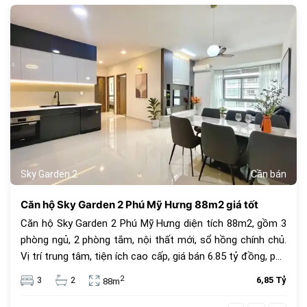
1069
Sky Garden 2
Cần bán
Căn hộ Sky Garden 2 Phú Mỹ Hưng 88m2 giá tốt
Căn hộ Sky Garden 2 Phú Mỹ Hưng diện tích 88m2, gồm 3
phòng ngủ, 2 phòng tắm, nội thất mới, sổ hồng chính chủ.
Vị trí trung tâm, tiện ích cao cấp, giá bán 6.85 tỷ đồng, phù
hợp để ở hoặc đầu tư.
2
3
2
6,85 Tỷ
88m