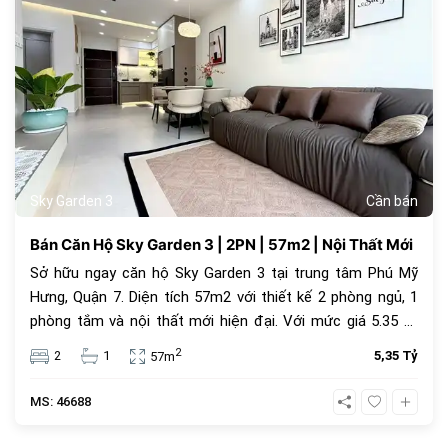
Sky Garden 3
Cần bán
Bán Căn Hộ Sky Garden 3 | 2PN | 57m2 | Nội Thất Mới
Sở hữu ngay căn hộ Sky Garden 3 tại trung tâm Phú Mỹ
Hưng, Quận 7. Diện tích 57m2 với thiết kế 2 phòng ngủ, 1
phòng tắm và nội thất mới hiện đại. Với mức giá 5.35 tỷ
đồng, đây là lựa chọn an cư lý tưởng hoặc đầu tư cho
2
2
1
5,35 Tỷ
57m
thuê sinh lời cao trong cộng đồng văn minh.
MS: 46688