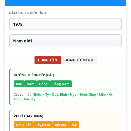
NĂM SINH & GIỚI TÍNH
CUNG TỐN
ĐÔNG TỨ MỆNH
HƯỚNG MIỆNG BẾP (CÁT)
Bắc
Nam
Đông
Đông Nam
Các sơn tốt:
Nhâm - Tý - Quý, Bính - Ngọ - Đinh, Giáp - Mão - Ất,
Thìn - Tốn - Tỵ
VỊ TRÍ TỌA (HUNG)
Đông Bắc
Tây Nam
Tây Bắc
Tây