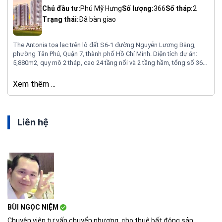
Chủ đầu tư:
Phú Mỹ Hưng
Số lượng:
366
Số tháp:
2
Trạng thái:
Đã bàn giao
The Antonia tọa lạc trên lô đất S6-1 đường Nguyễn Lương Bằng,
phường Tân Phú, Quận 7, thành phố Hồ Chí Minh. Diện tích dự án:
5,880m2, quy mô 2 tháp, cao 24 tầng nổi và 2 tầng hầm, tổng số 366
căn, loại hình: căn hộ; shophouse; tophouse. Căn hộ với diện tích từ
76m2 – 273m2, 280 căn 2 phòng ngủ (76-89m2) – 80 căn 3 phòng
Xem thêm ...
ngủ (107-115m2), 6 căn tophouse 3 phòng ngủ ( 256-273m2).
Liên hệ
BÙI NGỌC NIỆM
Chuyên viên tư vấn chuyển nhượng, cho thuê bất động sản