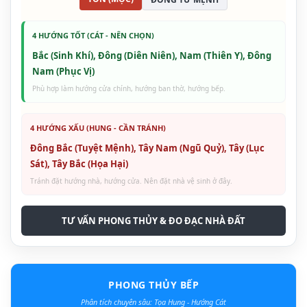
4 HƯỚNG TỐT (CÁT - NÊN CHỌN)
Bắc (Sinh Khí), Đông (Diên Niên), Nam (Thiên Y), Đông
Nam (Phục Vị)
Phù hợp làm hướng cửa chính, hướng ban thờ, hướng bếp.
4 HƯỚNG XẤU (HUNG - CẦN TRÁNH)
Đông Bắc (Tuyệt Mệnh), Tây Nam (Ngũ Quỷ), Tây (Lục
Sát), Tây Bắc (Họa Hại)
Tránh đặt hướng nhà, hướng cửa. Nên đặt nhà vệ sinh ở đây.
TƯ VẤN PHONG THỦY & ĐO ĐẠC NHÀ ĐẤT
PHONG THỦY BẾP
Phân tích chuyên sâu: Tọa Hung - Hướng Cát