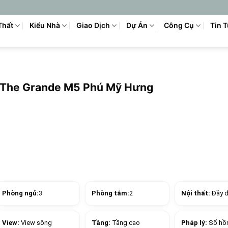
Thất
Kiểu Nhà
Giao Dịch
Dự Án
Công Cụ
Tin 
ủ The Grande M5 Phú Mỹ Hưng
Phòng ngủ:
3
Phòng tắm:
2
Nội thất:
Đầy 
View:
View sông
Tầng:
Tầng cao
Pháp lý:
Sổ hồ