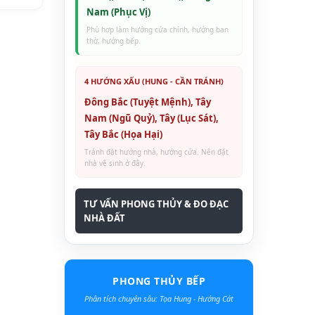
Nam (Phục Vị)
Phù hợp làm hướng cửa chính, hướng ban
thờ, hướng bếp.
4 HƯỚNG XẤU (HUNG - CẦN TRÁNH)
Đông Bắc (Tuyệt Mệnh), Tây
Nam (Ngũ Quỷ), Tây (Lục Sát),
Tây Bắc (Họa Hại)
Tránh đặt hướng nhà, hướng cửa. Nên đặt
nhà vệ sinh ở đây.
TƯ VẤN PHONG THỦY & ĐO ĐẠC
NHÀ ĐẤT
PHONG THỦY BẾP
Phân tích chuyên sâu: Tọa Hung - Hướng Cát