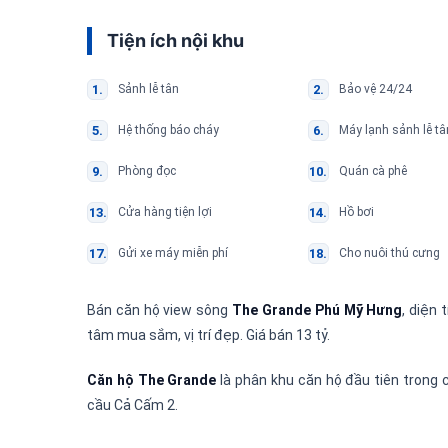
Tiện ích nội khu
Sảnh lễ tân
Bảo vệ 24/24
Hệ thống báo cháy
Máy lạnh sảnh lễ tâ
Phòng đọc
Quán cà phê
Cửa hàng tiện lợi
Hồ bơi
Gửi xe máy miễn phí
Cho nuôi thú cưng
Bán căn hộ view sông
The Grande Phú Mỹ Hưng
, diện 
tâm mua sắm, vị trí đẹp. Giá bán 13 tỷ.
Căn hộ The Grande
là phân khu căn hộ đầu tiên trong 
cầu Cả Cấm 2.