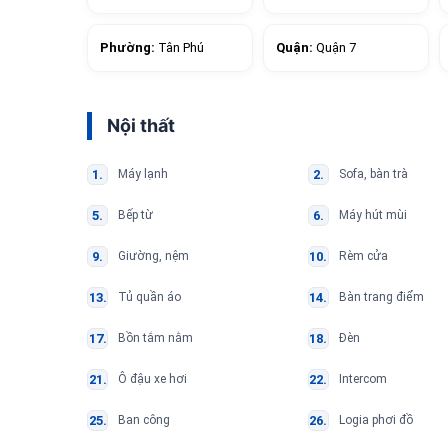
Phường:
Tân Phú
Quận:
Quận 7
Nội thất
Máy lạnh
Sofa, bàn trà
Bếp từ
Máy hút mùi
Giường, nệm
Rèm cửa
Tủ quần áo
Bàn trang điểm
Bồn tắm nằm
Đèn
Ô đậu xe hơi
Intercom
Ban công
Logia phơi đồ