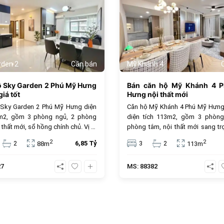
rden 2
Cần bán
Mỹ Khánh 4
ộ Sky Garden 2 Phú Mỹ Hưng
Bán căn hộ Mỹ Khánh 4 
iá tốt
Hưng nội thất mới
 Sky Garden 2 Phú Mỹ Hưng diện
Căn hộ Mỹ Khánh 4 Phú Mỹ Hưng
8m2, gồm 3 phòng ngủ, 2 phòng
diện tích 113m2, gồm 3 phòng
 thất mới, sổ hồng chính chủ. Vị trí
phòng tắm, nội thất mới sang tr
âm, tiện ích cao cấp, giá bán 6.85
sổ hồng sở hữu lâu dài, đây là lựa
2
2
2
6,85 Tỷ
3
2
88m
113m
, phù hợp để ở hoặc đầu tư.
tưởng cho an cư và đầu tư. Giá 
tỷ đồng, vị trí trung tâm, tiện ích đ
27
MS: 88382