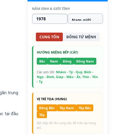
NĂM SINH & GIỚI TÍNH
CUNG TỐN
ĐÔNG TỨ MỆNH
HƯỚNG MIỆNG BẾP (CÁT)
Bắc
Nam
Đông
Đông Nam
Các sơn tốt:
Nhâm - Tý - Quý, Bính -
Ngọ - Đinh, Giáp - Mão - Ất, Thìn - Tốn
- Tỵ
 gần trung
VỊ TRÍ TỌA (HUNG)
Đông Bắc
Tây Nam
Tây Bắc
c tại đầu
Tây
Đặt bếp đè lên cung xấu để trấn áp hung
khí.