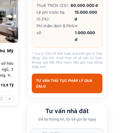
Thuế TNCN (2%):
60.000.000 đ
Lệ phí trước bạ
15.000.000
(0.5%):
đ
Phí thẩm định & Phôi
~
sổ:
1.000.000
Cần bán
đ
Phú Mỹ
* Lưu ý: Con số tính toán dựa trên giá trị hợp
đồng. Giá tính thuế thực tế sẽ căn cứ theo
khung giá đất Nhà nước nếu giá hợp đồng
 sở hữu
thấp hơn.
 ngủ, 2
ọng. Với
TƯ VẤN THỦ TỤC PHÁP LÝ QUA
 chọn lý
13,9 Tỷ
ZALO
bán 13.9
ầy đủ.
Tư vấn nhà đất
Để lại thông tin, tôi sẽ gọi lại ngay