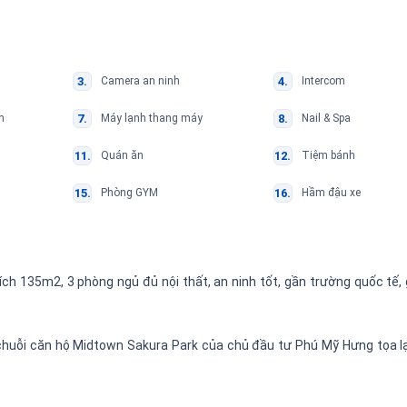
Camera an ninh
Intercom
n
Máy lạnh thang máy
Nail & Spa
Quán ăn
Tiệm bánh
Phòng GYM
Hầm đậu xe
tích 135m2, 3 phòng ngủ đủ nội thất, an ninh tốt, gần trường quốc tế,
chuỗi căn hộ Midtown Sakura Park của chủ đầu tư Phú Mỹ Hưng tọa lạ