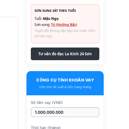
SƠN XUNG SÁT THEO TUỔI
Tuổi:
Mậu Ngọ
Sơn xung:
Tý (Hướng Bắc)
Tuyệt đối không đặt bếp tọa hoặc nhìn
về Sơn này.
Tư vấn đo đạc La Kinh 24 Sơn
CÔNG CỤ TÍNH KHOẢN VAY
Ước tính lãi suất & Gốc hàng tháng
Số tiền vay (VNĐ)
Thời hạn (tháng)