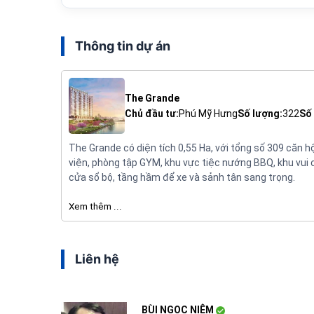
Thông tin dự án
The Grande
Chủ đầu tư:
Phú Mỹ Hưng
Số lượng:
322
Số 
The Grande có diện tích 0,55 Ha, với tổng số 309 căn h
viện, phòng tập GYM, khu vực tiệc nướng BBQ, khu vui c
cửa sổ bộ, tầng hầm để xe và sảnh tân sang trọng.
Xem thêm ...
Liên hệ
BÙI NGỌC NIỆM