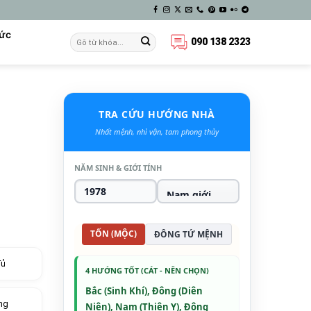
Tức
090 138 2323
TRA CỨU HƯỚNG NHÀ
Nhất mệnh, nhì vận, tam phong thủy
NĂM SINH & GIỚI TÍNH
TỐN (MỘC)
ĐÔNG TỨ MỆNH
đủ
4 HƯỚNG TỐT (CÁT - NÊN CHỌN)
Bắc (Sinh Khí), Đông (Diên
ng
Niên), Nam (Thiên Y), Đông