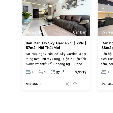
Sky Garden 3
Cần bán
Sky Ga
Bán Căn Hộ Sky Garden 3 | 2PN |
Căn h
57m2 | Nội Thất Mới
88m2 g
Sở hữu ngay căn hộ Sky Garden 3 tại
Căn hộ
trung tâm Phú Mỹ Hưng, Quận 7. Diện tích
tích 8
57m2 với thiết kế 2 phòng ngủ, 1 phòng
tắm, nội
tắm và nội thất mới hiện đại. Với mức giá
trung t
2
2
1
5,35 Tỷ
3
57m
5.35 tỷ đồng, đây là lựa chọn an cư lý
tỷ đồng
tưởng hoặc đầu tư cho thuê sinh lời cao
MS: 46688
MS: 46
trong cộng đồng văn minh.