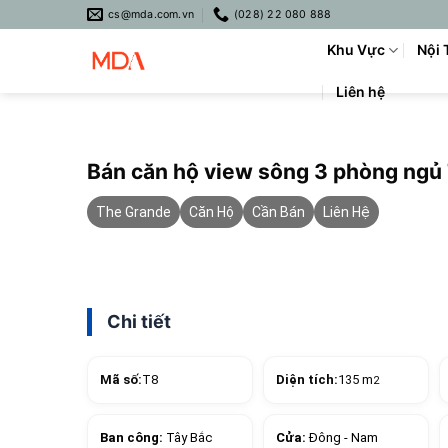
Skip
cs@mda.com.vn
(028) 22 080 888
to
Khu Vực
Nội 
content
Liên hệ
Bán căn hộ view sông 3 phòng ng
The Grande
Căn Hộ
Cần Bán
Liên Hệ
Chi tiết
Mã số:
T8
Diện tích:
135 m
2
Ban công:
Tây Bắc
Cửa:
Đông - Nam