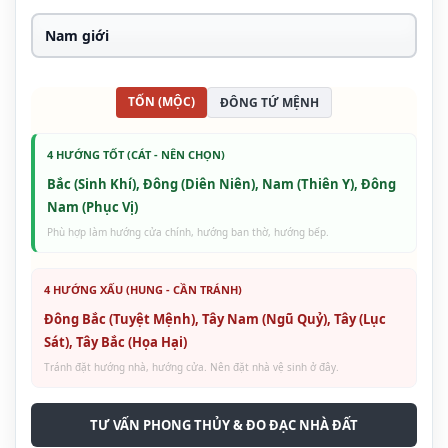
TỐN (MỘC)
ĐÔNG TỨ MỆNH
4 HƯỚNG TỐT (CÁT - NÊN CHỌN)
Bắc (Sinh Khí), Đông (Diên Niên), Nam (Thiên Y), Đông
Nam (Phục Vị)
Phù hợp làm hướng cửa chính, hướng ban thờ, hướng bếp.
4 HƯỚNG XẤU (HUNG - CẦN TRÁNH)
Đông Bắc (Tuyệt Mệnh), Tây Nam (Ngũ Quỷ), Tây (Lục
Sát), Tây Bắc (Họa Hại)
Tránh đặt hướng nhà, hướng cửa. Nên đặt nhà vệ sinh ở đây.
TƯ VẤN PHONG THỦY & ĐO ĐẠC NHÀ ĐẤT