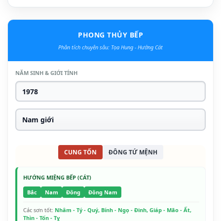
PHONG THỦY BẾP
Phân tích chuyên sâu: Tọa Hung - Hướng Cát
NĂM SINH & GIỚI TÍNH
CUNG TỐN
ĐÔNG TỨ MỆNH
HƯỚNG MIỆNG BẾP (CÁT)
Bắc
Nam
Đông
Đông Nam
Các sơn tốt:
Nhâm - Tý - Quý, Bính - Ngọ - Đinh, Giáp - Mão - Ất,
Thìn - Tốn - Tỵ