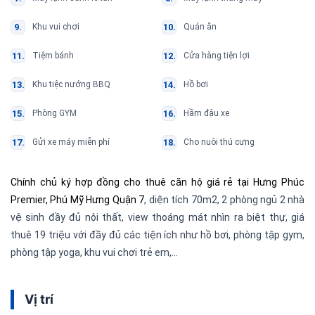
Khu vui chơi
Quán ăn
Tiệm bánh
Cửa hàng tiện lợi
Khu tiệc nướng BBQ
Hồ bơi
Phòng GYM
Hầm đậu xe
Gửi xe máy miễn phí
Cho nuôi thú cưng
Chính chủ ký hợp đồng cho thuê căn hộ giá rẻ tại Hưng Phúc
Premier, Phú Mỹ Hưng Quận 7
, diện tích 70m2, 2 phòng ngủ 2 nhà
vệ sinh đầy đủ nội thất, view thoáng mát nhìn ra biệt thự, giá
thuê 19 triệu với đầy đủ các tiện ích như hồ bơi, phòng tập gym,
phòng tập yoga, khu vui chơi trẻ em,…
Vị trí