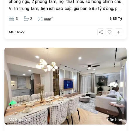
phòng ngủ, 2 phòng tắm, nội thất mới, sổ hồng chính chủ.
Vị trí trung tâm, tiện ích cao cấp, giá bán 6.85 tỷ đồng, phù
hợp để ở hoặc đầu tư.
2
3
2
6,85 Tỷ
88m
MS: 4627
685
Mỹ Khánh 4
Cần bán