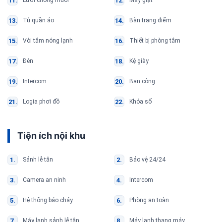
Lưới chống muỗi
Máy giặt
Tủ quần áo
Bàn trang điểm
Vòi tắm nóng lạnh
Thiết bị phòng tắm
Đèn
Kệ giày
Intercom
Ban công
Logia phơi đồ
Khóa số
Tiện ích nội khu
Sảnh lễ tân
Bảo vệ 24/24
Camera an ninh
Intercom
Hệ thống báo cháy
Phòng an toàn
Máy lạnh sảnh lễ tân
Máy lạnh thang máy