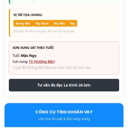
VỊ TRÍ TỌA (HUNG)
Đông Bắc
Tây Nam
Tây Bắc
Tây
Đặt bếp đè lên cung xấu để trấn áp hung khí.
SƠN XUNG SÁT THEO TUỔI
Tuổi:
Mậu Ngọ
Sơn xung:
Tý (Hướng Bắc)
Tuyệt đối không đặt bếp tọa hoặc nhìn về Sơn này.
Tư vấn đo đạc La Kinh 24 Sơn
CÔNG CỤ TÍNH KHOẢN VAY
Ước tính lãi suất & Gốc hàng tháng