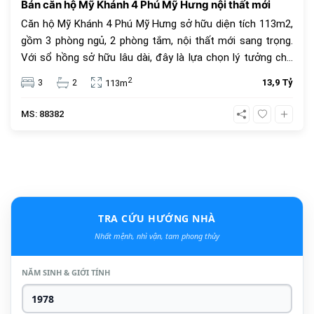
Bán căn hộ Mỹ Khánh 4 Phú Mỹ Hưng nội thất mới
Căn hộ Mỹ Khánh 4 Phú Mỹ Hưng sở hữu diện tích 113m2,
gồm 3 phòng ngủ, 2 phòng tắm, nội thất mới sang trọng.
Với sổ hồng sở hữu lâu dài, đây là lựa chọn lý tưởng cho
an cư và đầu tư. Giá bán 13.9 tỷ đồng, vị trí trung tâm, tiện
2
3
2
13,9 Tỷ
113m
ích đầy đủ.
MS: 88382
TRA CỨU HƯỚNG NHÀ
Nhất mệnh, nhì vận, tam phong thủy
NĂM SINH & GIỚI TÍNH