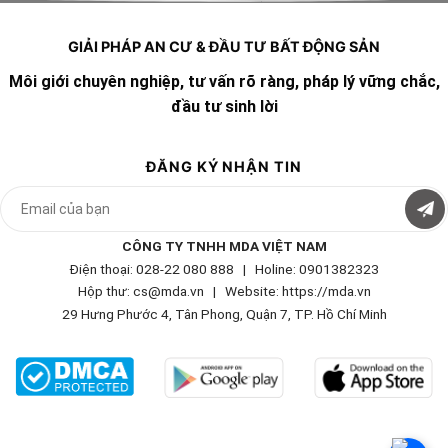
GIẢI PHÁP AN CƯ & ĐẦU TƯ BẤT ĐỘNG SẢN
Môi giới chuyên nghiệp, tư vấn rõ ràng, pháp lý vững chắc,
đầu tư sinh lời
ĐĂNG KÝ NHẬN TIN
CÔNG TY TNHH MDA VIỆT NAM
Điện thoại: 028-22 080 888 | Holine: 0901382323
Hộp thư: cs@mda.vn | W
ebsite: https://mda.vn
29 Hưng Phước 4, Tân Phong, Quận 7, TP. Hồ Chí Minh