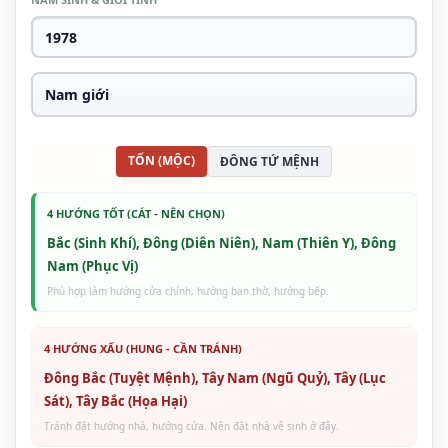
TỐN (MỘC)
ĐÔNG TỨ MỆNH
4 HƯỚNG TỐT (CÁT - NÊN CHỌN)
Bắc (Sinh Khí), Đông (Diên Niên), Nam (Thiên Y), Đông
Nam (Phục Vị)
Phù hợp làm hướng cửa chính, hướng ban thờ, hướng bếp.
4 HƯỚNG XẤU (HUNG - CẦN TRÁNH)
Đông Bắc (Tuyệt Mệnh), Tây Nam (Ngũ Quỷ), Tây (Lục
Sát), Tây Bắc (Họa Hại)
Tránh đặt hướng nhà, hướng cửa. Nên đặt nhà vệ sinh ở đây.