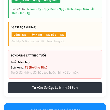
Bắc
Nam
Đông
Đông Nam
Các sơn tốt:
Nhâm - Tý - Quý, Bính - Ngọ - Đinh, Giáp - Mão - Ất,
Thìn - Tốn - Tỵ
VỊ TRÍ TỌA (HUNG)
Đông Bắc
Tây Nam
Tây Bắc
Tây
Đặt bếp đè lên cung xấu để trấn áp hung khí.
SƠN XUNG SÁT THEO TUỔI
Tuổi:
Mậu Ngọ
Sơn xung:
Tý (Hướng Bắc)
Tuyệt đối không đặt bếp tọa hoặc nhìn về Sơn này.
Tư vấn đo đạc La Kinh 24 Sơn