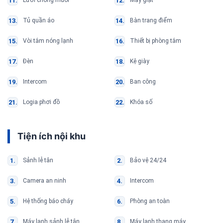
Lưới chống muỗi
Máy giặt
Tủ quần áo
Bàn trang điểm
Vòi tắm nóng lạnh
Thiết bị phòng tắm
Đèn
Kệ giày
Intercom
Ban công
Logia phơi đồ
Khóa số
Tiện ích nội khu
Sảnh lễ tân
Bảo vệ 24/24
Camera an ninh
Intercom
Hệ thống báo cháy
Phòng an toàn
Máy lạnh sảnh lễ tân
Máy lạnh thang máy