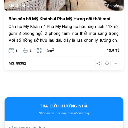
Mỹ Khánh 4
Cần bán
Bán căn hộ Mỹ Khánh 4 Phú Mỹ Hưng nội thất mới
Căn hộ Mỹ Khánh 4 Phú Mỹ Hưng sở hữu diện tích 113m2,
gồm 3 phòng ngủ, 2 phòng tắm, nội thất mới sang trọng.
Với sổ hồng sở hữu lâu dài, đây là lựa chọn lý tưởng cho
an cư và đầu tư. Giá bán 13.9 tỷ đồng, vị trí trung tâm, tiện
2
3
2
13,9 Tỷ
113m
ích đầy đủ.
MS: 88382
TRA CỨU HƯỚNG NHÀ
Nhất mệnh, nhì vận, tam phong thủy
NĂM SINH & GIỚI TÍNH