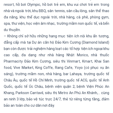
resort, hồ bơi Olympic, hồ bơi trẻ em, khu vui chơi trẻ em trong
nhà và ngoài trời, khu BBQ, sân tennis, sân cầu lông, sân thể thao
đa năng, khu thể dục ngoài trời, nhà hàng, cà phê, phòng gym,
spa, thư viện, học viện âm nhạc, trường mầm non quốc tế, và bến
du thuyền.
– Không chỉ sở hữu những hạng mục tiện ích nội khu ấn tượng,
đẳng cấp mà tại Dự án căn hộ Đảo Kim Cương (Diamond Island)
bạn còn được trải nghiệm hàng loạt các tổ hợp tiện ích ngoại khu
cao cấp, đa dạng như nhà hàng Nhật Morico, nhà thuốc
Pharmacity Đảo Kim Cương, siêu thị Vinmart, Kmart, Khai San
food, Vive Market, King Coffe, Rang Cafe, Yoyo (có phục vụ ăn
sáng), trường mầm non, nhà hàng, bar Lahaya, trường quốc tế
Châu Âu, quốc tế Hồ Chí Minh, trường quốc tế ACG, quốc tế Anh
Quốc, quốc tế Úc Châu, bệnh viện quận 2, bệnh Viện Phúc An
Khang, Parkson Cantavil, siêu thị Metro An Phú An Khánh,… cùng
an ninh 3 lớp, bảo vệ túc trực 24/7, thẻ từ riêng từng tầng,..đảm
bảo an toàn cho cư dân nơi đây.