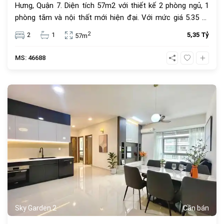
Hưng, Quận 7. Diện tích 57m2 với thiết kế 2 phòng ngủ, 1
phòng tắm và nội thất mới hiện đại. Với mức giá 5.35 tỷ
đồng, đây là lựa chọn an cư lý tưởng hoặc đầu tư cho
2
2
1
5,35 Tỷ
57m
thuê sinh lời cao trong cộng đồng văn minh.
MS: 46688
1069
Sky Garden 2
Cần bán