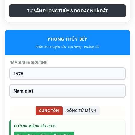
TƯ VẤN PHONG THỦY & ĐO ĐẠC NHÀ ĐẤT
PHONG THỦY BẾP
Phân tích chuyên sâu: Tọa Hung - Hướng Cát
NĂM SINH & GIỚI TÍNH
CUNG TỐN
ĐÔNG TỨ MỆNH
HƯỚNG MIỆNG BẾP (CÁT)