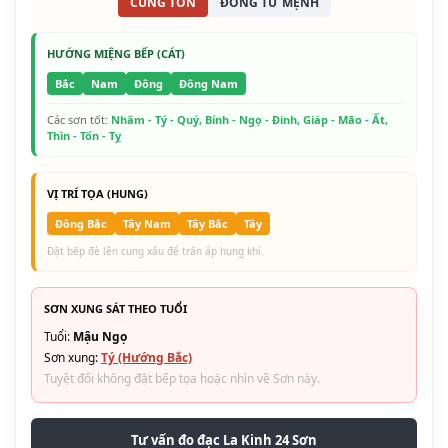
CUNG TỐN
ĐÔNG TỨ MỆNH
HƯỚNG MIỆNG BẾP (CÁT)
Bắc
Nam
Đông
Đông Nam
Các sơn tốt:
Nhâm - Tý - Quý, Bính - Ngọ - Đinh, Giáp - Mão - Ất,
Thìn - Tốn - Tỵ
VỊ TRÍ TỌA (HUNG)
Đông Bắc
Tây Nam
Tây Bắc
Tây
Đặt bếp đè lên cung xấu để trấn áp hung khí.
SƠN XUNG SÁT THEO TUỔI
Tuổi:
Mậu Ngọ
Sơn xung:
Tý (Hướng Bắc)
Tuyệt đối không đặt bếp tọa hoặc nhìn về Sơn này.
Tư vấn đo đạc La Kinh 24 Sơn