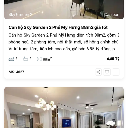
Sky Garden 2
Cần bán
Căn hộ Sky Garden 2 Phú Mỹ Hưng 88m2 giá tốt
Căn hộ Sky Garden 2 Phú Mỹ Hưng diện tích 88m2, gồm 3
phòng ngủ, 2 phòng tắm, nội thất mới, sổ hồng chính chủ.
Vị trí trung tâm, tiện ích cao cấp, giá bán 6.85 tỷ đồng, phù
hợp để ở hoặc đầu tư.
2
3
2
6,85 Tỷ
88m
MS: 4627
683