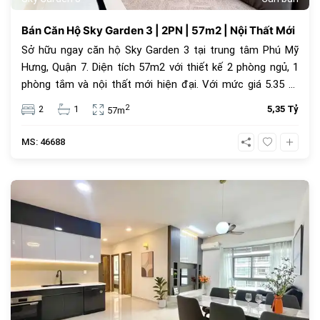
Bán Căn Hộ Sky Garden 3 | 2PN | 57m2 | Nội Thất Mới
Sở hữu ngay căn hộ Sky Garden 3 tại trung tâm Phú Mỹ
Hưng, Quận 7. Diện tích 57m2 với thiết kế 2 phòng ngủ, 1
phòng tắm và nội thất mới hiện đại. Với mức giá 5.35 tỷ
đồng, đây là lựa chọn an cư lý tưởng hoặc đầu tư cho
2
2
1
5,35 Tỷ
57m
thuê sinh lời cao trong cộng đồng văn minh.
MS: 46688
1069