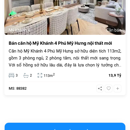
Mỹ Khánh 4
Cần bán
Bán căn hộ Mỹ Khánh 4 Phú Mỹ Hưng nội thất mới
Căn hộ Mỹ Khánh 4 Phú Mỹ Hưng sở hữu diện tích 113m2,
gồm 3 phòng ngủ, 2 phòng tắm, nội thất mới sang trọng.
Với sổ hồng sở hữu lâu dài, đây là lựa chọn lý tưởng cho
an cư và đầu tư. Giá bán 13.9 tỷ đồng, vị trí trung tâm, tiện
2
3
2
13,9 Tỷ
113m
ích đầy đủ.
MS: 88382