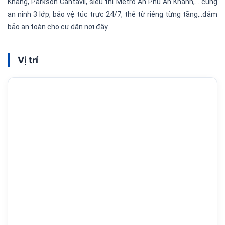
Khang, Parkson Cantavil, siêu thị Metro An Phú An Khánh,… cùng
an ninh 3 lớp, bảo vệ túc trực 24/7, thẻ từ riêng từng tầng,..đảm
bảo an toàn cho cư dân nơi đây.
Vị trí