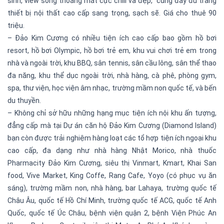
sinh, view sông thoáng mát cực chill và đẹp, cùng đầy đủ trang
thiết bị nội thất cao cấp sang trọng, sạch sẽ. Giá cho thuê 90
triệu.
– Đảo Kim Cương có nhiều tiện ích cao cấp bao gồm hồ bơi
resort, hồ bơi Olympic, hồ bơi trẻ em, khu vui chơi trẻ em trong
nhà và ngoài trời, khu BBQ, sân tennis, sân cầu lông, sân thể thao
đa năng, khu thể dục ngoài trời, nhà hàng, cà phê, phòng gym,
spa, thư viện, học viện âm nhạc, trường mầm non quốc tế, và bến
du thuyền.
– Không chỉ sở hữu những hạng mục tiện ích nội khu ấn tượng,
đẳng cấp mà tại Dự án căn hộ Đảo Kim Cương (Diamond Island)
bạn còn được trải nghiệm hàng loạt các tổ hợp tiện ích ngoại khu
cao cấp, đa dạng như nhà hàng Nhật Morico, nhà thuốc
Pharmacity Đảo Kim Cương, siêu thị Vinmart, Kmart, Khai San
food, Vive Market, King Coffe, Rang Cafe, Yoyo (có phục vụ ăn
sáng), trường mầm non, nhà hàng, bar Lahaya, trường quốc tế
Châu Âu, quốc tế Hồ Chí Minh, trường quốc tế ACG, quốc tế Anh
Quốc, quốc tế Úc Châu, bệnh viện quận 2, bệnh Viện Phúc An