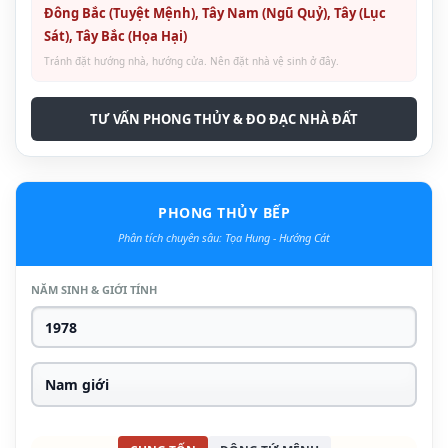
Đông Bắc (Tuyệt Mệnh), Tây Nam (Ngũ Quỷ), Tây (Lục
Sát), Tây Bắc (Họa Hại)
Tránh đặt hướng nhà, hướng cửa. Nên đặt nhà vệ sinh ở đây.
TƯ VẤN PHONG THỦY & ĐO ĐẠC NHÀ ĐẤT
PHONG THỦY BẾP
Phân tích chuyên sâu: Tọa Hung - Hướng Cát
NĂM SINH & GIỚI TÍNH