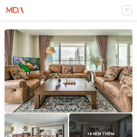
Skip
to
content
+8 XEM THÊM