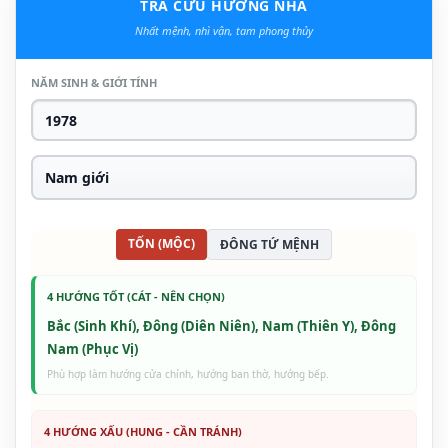
TRA CỨU HƯỚNG NHÀ
Nhất mệnh, nhì vận, tam phong thủy
NĂM SINH & GIỚI TÍNH
TỐN (MỘC)
ĐÔNG TỨ MỆNH
4 HƯỚNG TỐT (CÁT - NÊN CHỌN)
Bắc (Sinh Khí), Đông (Diên Niên), Nam (Thiên Y), Đông
Nam (Phục Vị)
Phù hợp làm hướng cửa chính, hướng ban thờ, hướng bếp.
4 HƯỚNG XẤU (HUNG - CẦN TRÁNH)