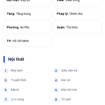
Nội thất:
Đầy đủ
View:
View sông
Tầng:
Tầng trung
Pháp lý:
Chính chủ
Phường:
An Phú
Quận:
Thủ Đức
TP:
Hồ Chí Minh
Nội thất
Máy lạnh
Sofa, bàn trà
Truyền hình
Bàn ăn
Bếp từ
Máy hút mùi
Lò vi sóng
Tủ lạnh