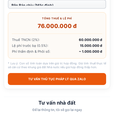
TỔNG THUẾ & LỆ PHÍ
76.000.000 đ
Thuế TNCN (2%):
60.000.000 đ
Lệ phí trước bạ (0.5%):
15.000.000 đ
Phí thẩm định & Phôi sổ:
~ 1.000.000 đ
* Lưu ý: Con số tính toán dựa trên giá trị hợp đồng. Giá tính thuế thực tế
sẽ căn cứ theo khung giá đất Nhà nước nếu giá hợp đồng thấp hơn.
TƯ VẤN THỦ TỤC PHÁP LÝ QUA ZALO
Tư vấn nhà đất
Để lại thông tin, tôi sẽ gọi lại ngay