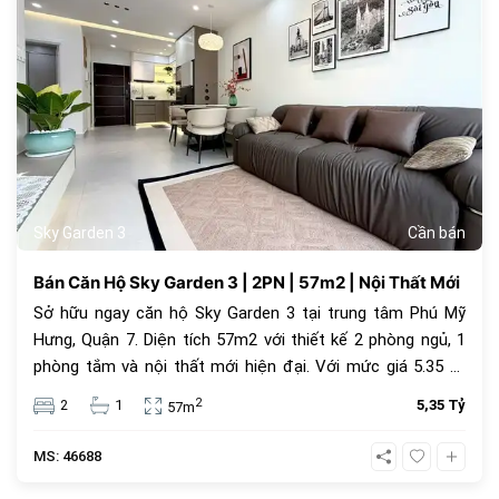
Sky Garden 3
Cần bán
Bán Căn Hộ Sky Garden 3 | 2PN | 57m2 | Nội Thất Mới
Sở hữu ngay căn hộ Sky Garden 3 tại trung tâm Phú Mỹ
Hưng, Quận 7. Diện tích 57m2 với thiết kế 2 phòng ngủ, 1
phòng tắm và nội thất mới hiện đại. Với mức giá 5.35 tỷ
đồng, đây là lựa chọn an cư lý tưởng hoặc đầu tư cho
2
2
1
5,35 Tỷ
57m
thuê sinh lời cao trong cộng đồng văn minh.
MS: 46688