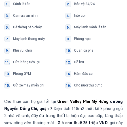
Sảnh lễ tân
Bảo vệ 24/24
Camera an ninh
Intercom
Hệ thống báo cháy
Máy lạnh sảnh lễ tân
Máy lạnh thang máy
Phòng họp
Khu vui chơi
Quán cà phê
Cửa hàng tiện lợi
Hồ bơi
Phòng GYM
Hầm đậu xe
Gửi xe máy miễn phí
Cho nuôi thú cưng
Cho thuê căn hộ giá tốt tại
Green Valley Phú Mỹ Hưng
đường
Nguyễn Đổng Chi, quận 7
. Diện tích 118m2 thiết kế 3 phòng ngủ
2 nhà vệ sinh, đầy đủ trang thiết bị hiện đại, cao cấp, tầng thấp
view công viên thoáng mát .
Giá cho thuê 25 triệu VNĐ
, giá này