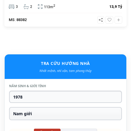
an cư và đầu tư. Giá bán 13.9 tỷ đồng, vị trí trung tâm, tiện
2
3
2
13,9 Tỷ
113m
ích đầy đủ.
MS: 88382
TRA CỨU HƯỚNG NHÀ
Nhất mệnh, nhì vận, tam phong thủy
NĂM SINH & GIỚI TÍNH