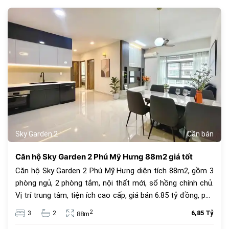
1069
Sky Garden 2
Cần bán
Căn hộ Sky Garden 2 Phú Mỹ Hưng 88m2 giá tốt
Căn hộ Sky Garden 2 Phú Mỹ Hưng diện tích 88m2, gồm 3
phòng ngủ, 2 phòng tắm, nội thất mới, sổ hồng chính chủ.
Vị trí trung tâm, tiện ích cao cấp, giá bán 6.85 tỷ đồng, phù
hợp để ở hoặc đầu tư.
2
3
2
6,85 Tỷ
88m