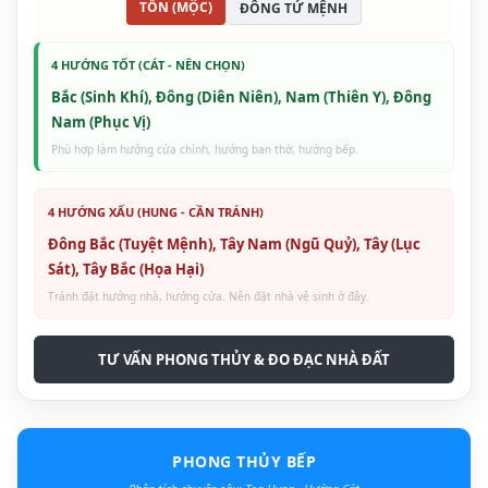
TỐN (MỘC)
ĐÔNG TỨ MỆNH
4 HƯỚNG TỐT (CÁT - NÊN CHỌN)
Bắc (Sinh Khí), Đông (Diên Niên), Nam (Thiên Y), Đông
Nam (Phục Vị)
Phù hợp làm hướng cửa chính, hướng ban thờ, hướng bếp.
4 HƯỚNG XẤU (HUNG - CẦN TRÁNH)
Đông Bắc (Tuyệt Mệnh), Tây Nam (Ngũ Quỷ), Tây (Lục
Sát), Tây Bắc (Họa Hại)
Tránh đặt hướng nhà, hướng cửa. Nên đặt nhà vệ sinh ở đây.
TƯ VẤN PHONG THỦY & ĐO ĐẠC NHÀ ĐẤT
PHONG THỦY BẾP