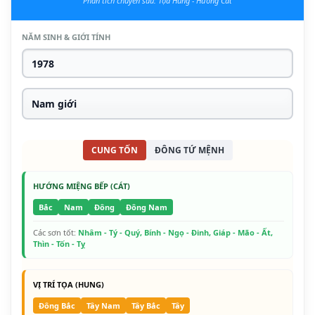
Phân tích chuyên sâu: Tọa Hung - Hướng Cát
NĂM SINH & GIỚI TÍNH
CUNG TỐN
ĐÔNG TỨ MỆNH
HƯỚNG MIỆNG BẾP (CÁT)
Bắc
Nam
Đông
Đông Nam
Các sơn tốt:
Nhâm - Tý - Quý, Bính - Ngọ - Đinh, Giáp - Mão - Ất,
Thìn - Tốn - Tỵ
VỊ TRÍ TỌA (HUNG)
Đông Bắc
Tây Nam
Tây Bắc
Tây