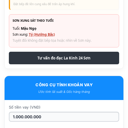
Đặt bếp đè lên cung xấu để trấn áp hung khí.
SƠN XUNG SÁT THEO TUỔI
Tuổi:
Mậu Ngọ
Sơn xung:
Tý (Hướng Bắc)
Tuyệt đối không đặt bếp tọa hoặc nhìn về Sơn này.
Tư vấn đo đạc La Kinh 24 Sơn
CÔNG CỤ TÍNH KHOẢN VAY
Ước tính lãi suất & Gốc hàng tháng
Số tiền vay (VNĐ)