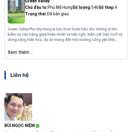
Green Valley
Chủ đầu tư:
Phú Mỹ Hưng
Số lượng:
546
Số tháp:
4
Trạng thái:
Đã bàn giao
Green Valley Phu My Hung là lựa chọn hoàn hảo cho những ai tìm
kiếm sự cân bằng giữa thiên nhiên và tiện nghi. Nằm sát Sân Golf và
dòng sông hiền hòa, dự án mang đến môi trường sống yên tĩnh,
không khí trong lành cùng với tiện ích nội khu đa dạng. Với thiết kế
mở, Green Valley tối đa hóa ánh sáng và tầm nhìn xanh cho mọi căn
Xem thêm ...
hộ.
Liên hệ
BÙI NGỌC NIỆM