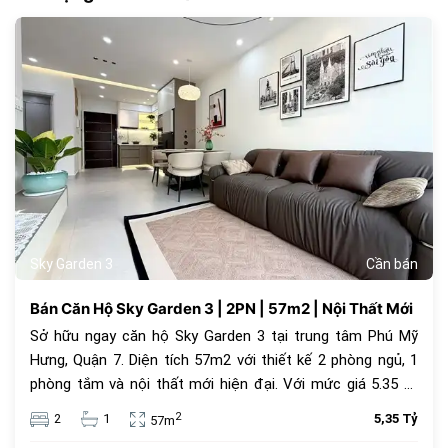
180
Sky Garden 3
Cần bán
Bán Căn Hộ Sky Garden 3 | 2PN | 57m2 | Nội Thất Mới
Sở hữu ngay căn hộ Sky Garden 3 tại trung tâm Phú Mỹ
Hưng, Quận 7. Diện tích 57m2 với thiết kế 2 phòng ngủ, 1
phòng tắm và nội thất mới hiện đại. Với mức giá 5.35 tỷ
đồng, đây là lựa chọn an cư lý tưởng hoặc đầu tư cho
2
2
1
5,35 Tỷ
57m
thuê sinh lời cao trong cộng đồng văn minh.