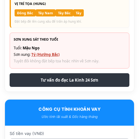
VỊ TRÍ TỌA (HUNG)
Đông Bắc
Tây Nam
Tây Bắc
Tây
Đặt bếp đè lên cung xấu để trấn áp hung khí.
SƠN XUNG SÁT THEO TUỔI
Tuổi:
Mậu Ngọ
Sơn xung:
Tý (Hướng Bắc)
Tuyệt đối không đặt bếp tọa hoặc nhìn về Sơn này.
Tư vấn đo đạc La Kinh 24 Sơn
CÔNG CỤ TÍNH KHOẢN VAY
Ước tính lãi suất & Gốc hàng tháng
Số tiền vay (VNĐ)