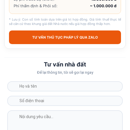
Phí thẩm định & Phôi sổ:
~ 1.000.000 đ
* Lưu ý: Con số tính toán dựa trên giá trị hợp đồng. Giá tính thuế thực tế
sẽ căn cứ theo khung giá đất Nhà nước nếu giá hợp đồng thấp hơn.
TƯ VẤN THỦ TỤC PHÁP LÝ QUA ZALO
Tư vấn nhà đất
Để lại thông tin, tôi sẽ gọi lại ngay