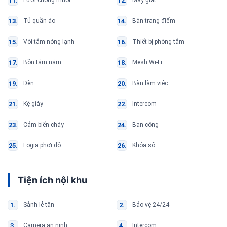
Lưới chống muỗi
Máy giặt
Tủ quần áo
Bàn trang điểm
Vòi tắm nóng lạnh
Thiết bị phòng tắm
Bồn tắm nằm
Mesh Wi-Fi
Đèn
Bàn làm việc
Kệ giày
Intercom
Cảm biến cháy
Ban công
Logia phơi đồ
Khóa số
Tiện ích nội khu
Sảnh lễ tân
Bảo vệ 24/24
Camera an ninh
Intercom