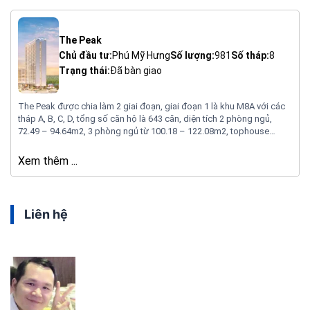
The Peak
Chủ đầu tư:
Phú Mỹ Hưng
Số lượng:
981
Số tháp:
8
Trạng thái:
Đã bàn giao
The Peak được chia làm 2 giai đoạn, giai đoạn 1 là khu M8A với các
tháp A, B, C, D, tổng số căn hộ là 643 căn, diện tích 2 phòng ngủ,
72.49 – 94.64m2, 3 phòng ngủ từ 100.18 – 122.08m2, tophouse
161.92 – 292.19m2, shophouse 55 căn, tầng 1 và 2: 29 căn, diện tích
từ 84.63 – 182.62m2, tầng 3 26 căn, diện tích từ 70.22 – 121.74m2.
Xem thêm ...
Liên hệ