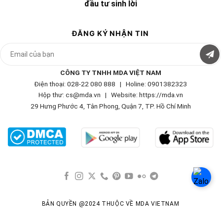
đầu tư sinh lời
ĐĂNG KÝ NHẬN TIN
CÔNG TY TNHH MDA VIỆT NAM
Điện thoại: 028-22 080 888 | Holine: 0901382323
Hộp thư: cs@mda.vn | W
ebsite: https://mda.vn
29 Hưng Phước 4, Tân Phong, Quận 7, TP. Hồ Chí Minh
BẢN QUYỀN @2024 THUỘC VỀ MDA VIETNAM