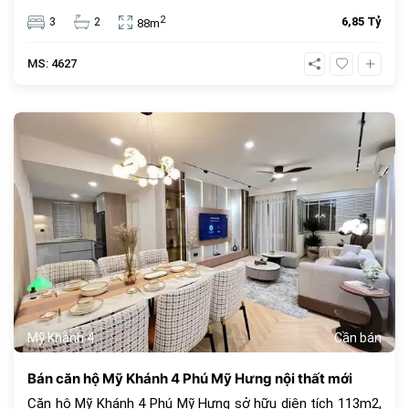
hợp để ở hoặc đầu tư.
2
3
2
6,85 Tỷ
88m
MS: 4627
683
Mỹ Khánh 4
Cần bán
Bán căn hộ Mỹ Khánh 4 Phú Mỹ Hưng nội thất mới
Căn hộ Mỹ Khánh 4 Phú Mỹ Hưng sở hữu diện tích 113m2,