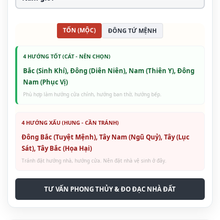
TỐN (MỘC)
ĐÔNG TỨ MỆNH
4 HƯỚNG TỐT (CÁT - NÊN CHỌN)
Bắc (Sinh Khí), Đông (Diên Niên), Nam (Thiên Y), Đông
Nam (Phục Vị)
Phù hợp làm hướng cửa chính, hướng ban thờ, hướng bếp.
4 HƯỚNG XẤU (HUNG - CẦN TRÁNH)
Đông Bắc (Tuyệt Mệnh), Tây Nam (Ngũ Quỷ), Tây (Lục
Sát), Tây Bắc (Họa Hại)
Tránh đặt hướng nhà, hướng cửa. Nên đặt nhà vệ sinh ở đây.
TƯ VẤN PHONG THỦY & ĐO ĐẠC NHÀ ĐẤT