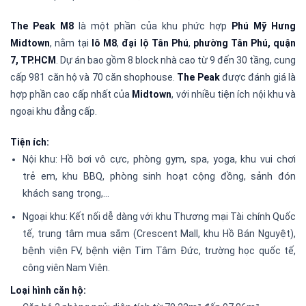
The Peak M8
là một phần của khu phức hợp
Phú Mỹ Hưng
Midtown
, nằm tại
lô M8
,
đại lộ Tân Phú
,
phường Tân Phú, quận
7, TP.HCM
. Dự án bao gồm 8 block nhà cao từ 9 đến 30 tầng, cung
cấp 981 căn hộ và 70 căn shophouse.
The Peak
được đánh giá là
hợp phần cao cấp nhất của
Midtown
, với nhiều tiện ích nội khu và
ngoại khu đẳng cấp.
Tiện ích:
Nội khu:
Hồ bơi vô cực, phòng gym, spa, yoga, khu vui chơi
trẻ em, khu BBQ, phòng sinh hoạt cộng đồng, sảnh đón
khách sang trọng,…
Ngoại khu: Kết nối dễ dàng với khu Thương mại Tài chính Quốc
tế, trung tâm mua sắm (Crescent Mall, khu Hồ Bán Nguyệt),
bệnh viện FV, bệnh viện Tim Tâm Đức, trường học quốc tế,
công viên Nam Viên.
Loại hình căn hộ: