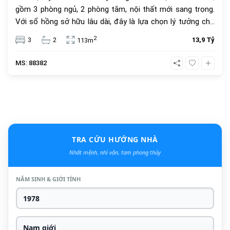
gồm 3 phòng ngủ, 2 phòng tắm, nội thất mới sang trọng.
Với sổ hồng sở hữu lâu dài, đây là lựa chọn lý tưởng cho
an cư và đầu tư. Giá bán 13.9 tỷ đồng, vị trí trung tâm, tiện
2
3
2
13,9 Tỷ
113m
ích đầy đủ.
MS: 88382
TRA CỨU HƯỚNG NHÀ
Nhất mệnh, nhì vận, tam phong thủy
NĂM SINH & GIỚI TÍNH