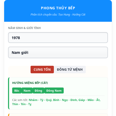
PHONG THỦY BẾP
Phân tích chuyên sâu: Tọa Hung - Hướng Cát
NĂM SINH & GIỚI TÍNH
CUNG TỐN
ĐÔNG TỨ MỆNH
HƯỚNG MIỆNG BẾP (CÁT)
Bắc
Nam
Đông
Đông Nam
Các sơn tốt:
Nhâm - Tý - Quý, Bính - Ngọ - Đinh, Giáp - Mão - Ất,
Thìn - Tốn - Tỵ