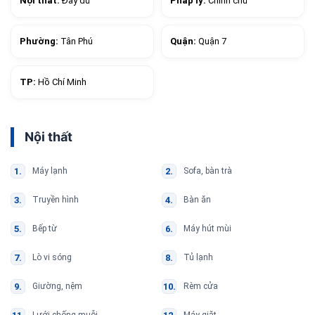
Nội thất:
Đầy đủ
Pháp lý:
Chính chủ
Phường:
Tân Phú
Quận:
Quận 7
TP:
Hồ Chí Minh
Nội thất
Máy lạnh
Sofa, bàn trà
Truyền hình
Bàn ăn
Bếp từ
Máy hút mùi
Lò vi sóng
Tủ lạnh
Giường, nệm
Rèm cửa