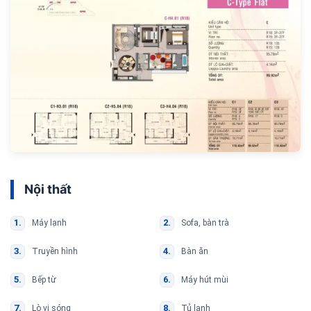
Nội thất
Máy lạnh
Sofa, bàn trà
Truyền hình
Bàn ăn
Bếp từ
Máy hút mùi
Lò vi sóng
Tủ lạnh