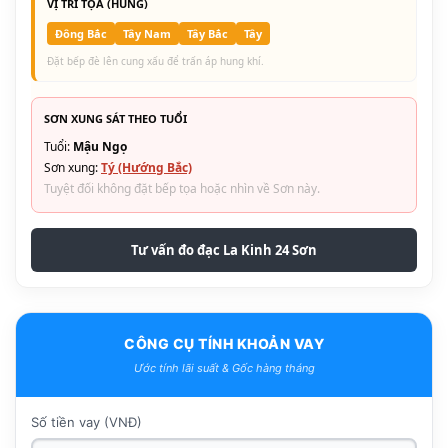
VỊ TRÍ TỌA (HUNG)
Đông Bắc
Tây Nam
Tây Bắc
Tây
Đặt bếp đè lên cung xấu để trấn áp hung khí.
SƠN XUNG SÁT THEO TUỔI
Tuổi:
Mậu Ngọ
Sơn xung:
Tý (Hướng Bắc)
Tuyệt đối không đặt bếp tọa hoặc nhìn về Sơn này.
Tư vấn đo đạc La Kinh 24 Sơn
CÔNG CỤ TÍNH KHOẢN VAY
Ước tính lãi suất & Gốc hàng tháng
Số tiền vay (VNĐ)