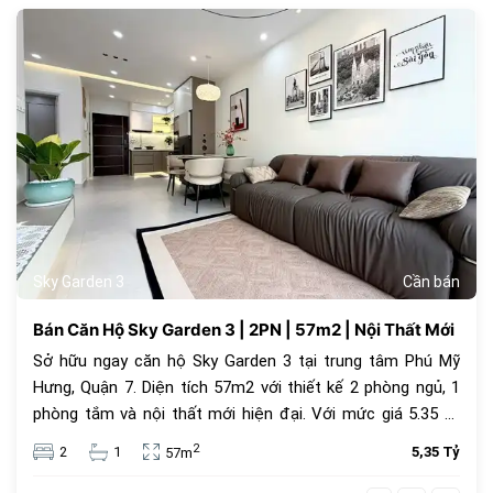
179
Sky Garden 3
Cần bán
Bán Căn Hộ Sky Garden 3 | 2PN | 57m2 | Nội Thất Mới
Sở hữu ngay căn hộ Sky Garden 3 tại trung tâm Phú Mỹ
Hưng, Quận 7. Diện tích 57m2 với thiết kế 2 phòng ngủ, 1
phòng tắm và nội thất mới hiện đại. Với mức giá 5.35 tỷ
đồng, đây là lựa chọn an cư lý tưởng hoặc đầu tư cho
2
2
1
5,35 Tỷ
57m
thuê sinh lời cao trong cộng đồng văn minh.