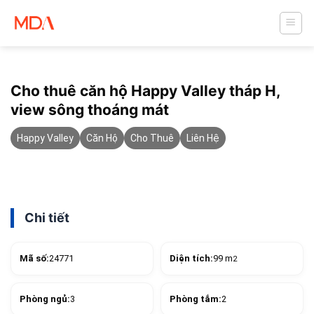
Skip
to
content
Cho thuê căn hộ Happy Valley tháp H,
view sông thoáng mát
Happy Valley
Căn Hộ
Cho Thuê
Liên Hệ
Chi tiết
Mã số:
24771
Diện tích:
99 m
2
Phòng ngủ:
3
Phòng tắm:
2