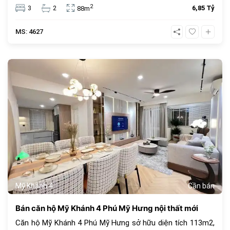
hợp để ở hoặc đầu tư.
2
3
2
6,85 Tỷ
88m
MS: 4627
682
Mỹ Khánh 4
Cần bán
Bán căn hộ Mỹ Khánh 4 Phú Mỹ Hưng nội thất mới
Căn hộ Mỹ Khánh 4 Phú Mỹ Hưng sở hữu diện tích 113m2,