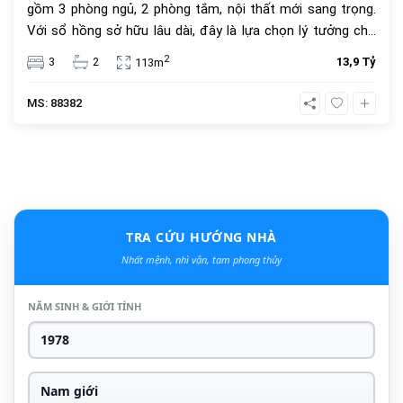
gồm 3 phòng ngủ, 2 phòng tắm, nội thất mới sang trọng.
Với sổ hồng sở hữu lâu dài, đây là lựa chọn lý tưởng cho
an cư và đầu tư. Giá bán 13.9 tỷ đồng, vị trí trung tâm, tiện
2
3
2
13,9 Tỷ
113m
ích đầy đủ.
MS: 88382
TRA CỨU HƯỚNG NHÀ
Nhất mệnh, nhì vận, tam phong thủy
NĂM SINH & GIỚI TÍNH