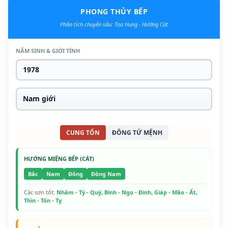
PHONG THỦY BẾP
Phân tích chuyên sâu: Tọa Hung - Hướng Cát
NĂM SINH & GIỚI TÍNH
CUNG TỐN
ĐÔNG TỨ MỆNH
HƯỚNG MIỆNG BẾP (CÁT)
Bắc
Nam
Đông
Đông Nam
Các sơn tốt:
Nhâm - Tý - Quý, Bính - Ngọ - Đinh, Giáp - Mão - Ất,
Thìn - Tốn - Tỵ