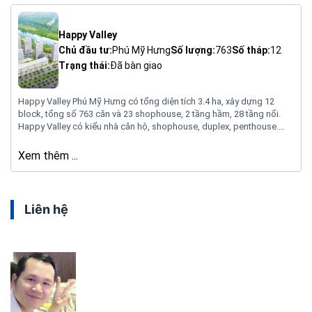
Happy Valley
Chủ đầu tư:
Phú Mỹ Hưng
Số lượng:
763
Số tháp:
12
Trạng thái:
Đã bàn giao
Happy Valley Phú Mỹ Hưng có tổng diện tích 3.4 ha, xây dựng 12
block, tổng số 763 căn và 23 shophouse, 2 tầng hầm, 28 tầng nổi.
Happy Valley có kiểu nhà căn hộ, shophouse, duplex, penthouse.
Diện tích 81.27m2 ( 2 phòng ngủ), 100m2 – 135m2 ( 3 phòng ngủ),
duplex 249m2 = 309m2, penthouse 239m2.
Xem thêm ...
Liên hệ