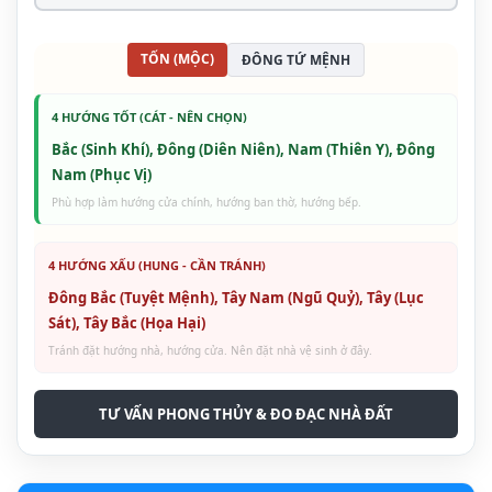
TỐN (MỘC)
ĐÔNG TỨ MỆNH
4 HƯỚNG TỐT (CÁT - NÊN CHỌN)
Bắc (Sinh Khí), Đông (Diên Niên), Nam (Thiên Y), Đông
Nam (Phục Vị)
Phù hợp làm hướng cửa chính, hướng ban thờ, hướng bếp.
4 HƯỚNG XẤU (HUNG - CẦN TRÁNH)
Đông Bắc (Tuyệt Mệnh), Tây Nam (Ngũ Quỷ), Tây (Lục
Sát), Tây Bắc (Họa Hại)
Tránh đặt hướng nhà, hướng cửa. Nên đặt nhà vệ sinh ở đây.
TƯ VẤN PHONG THỦY & ĐO ĐẠC NHÀ ĐẤT