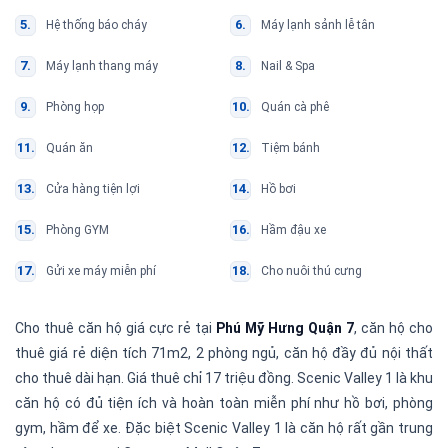
Hệ thống báo cháy
Máy lạnh sảnh lễ tân
Máy lạnh thang máy
Nail & Spa
Phòng họp
Quán cà phê
Quán ăn
Tiệm bánh
Cửa hàng tiện lợi
Hồ bơi
Phòng GYM
Hầm đậu xe
Gửi xe máy miễn phí
Cho nuôi thú cưng
Cho thuê căn hộ giá cực rẻ tại
Phú Mỹ Hưng Quận 7
, căn hộ cho
thuê giá rẻ diện tích 71m2, 2 phòng ngủ, căn hộ đầy đủ nội thất
cho thuê dài hạn. Giá thuê chỉ 17 triệu đồng. Scenic Valley 1 là khu
căn hộ có đủ tiện ích và hoàn toàn miễn phí như hồ bơi, phòng
gym, hầm để xe. Đặc biệt Scenic Valley 1 là căn hộ rất gần trung