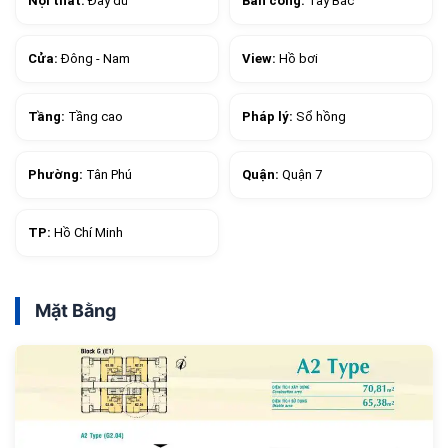
Nội thất:
Đầy đủ
Ban công:
Tây Bắc
Cửa:
Đông - Nam
View:
Hồ bơi
Tầng:
Tầng cao
Pháp lý:
Sổ hồng
Phường:
Tân Phú
Quận:
Quận 7
TP:
Hồ Chí Minh
Mặt Bằng