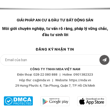
GIẢI PHÁP AN CƯ & ĐẦU TƯ BẤT ĐỘNG SẢN
Môi giới chuyên nghiệp, tư vấn rõ ràng, pháp lý vững chắc,
đầu tư sinh lời
ĐĂNG KÝ NHẬN TIN
CÔNG TY TNHH MDA VIỆT NAM
Điện thoại: 028-22 080 888 | Holine: 0901382323
Hộp thư: cs@mda.vn | W
ebsite: https://mda.vn
29 Hưng Phước 4, Tân Phong, Quận 7, TP. Hồ Chí Minh