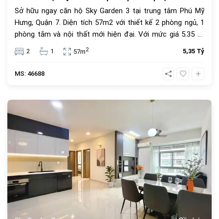
Sở hữu ngay căn hộ Sky Garden 3 tại trung tâm Phú Mỹ
Hưng, Quận 7. Diện tích 57m2 với thiết kế 2 phòng ngủ, 1
phòng tắm và nội thất mới hiện đại. Với mức giá 5.35 tỷ
đồng, đây là lựa chọn an cư lý tưởng hoặc đầu tư cho
2
2
1
5,35 Tỷ
57m
thuê sinh lời cao trong cộng đồng văn minh.
MS: 46688
1069