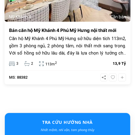
Mỹ Khánh 4
Cần bán
Bán căn hộ Mỹ Khánh 4 Phú Mỹ Hưng nội thất mới
Căn hộ Mỹ Khánh 4 Phú Mỹ Hưng sở hữu diện tích 113m2,
gồm 3 phòng ngủ, 2 phòng tắm, nội thất mới sang trọng.
Với sổ hồng sở hữu lâu dài, đây là lựa chọn lý tưởng cho
an cư và đầu tư. Giá bán 13.9 tỷ đồng, vị trí trung tâm, tiện
2
3
2
13,9 Tỷ
113m
ích đầy đủ.
MS: 88382
TRA CỨU HƯỚNG NHÀ
Nhất mệnh, nhì vận, tam phong thủy