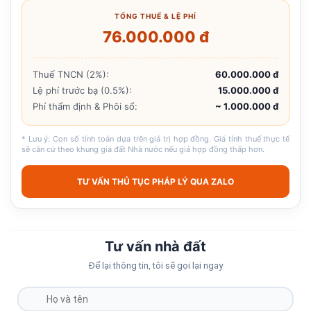
TỔNG THUẾ & LỆ PHÍ
76.000.000 đ
Thuế TNCN (2%):
60.000.000 đ
Lệ phí trước bạ (0.5%):
15.000.000 đ
Phí thẩm định & Phôi sổ:
~ 1.000.000 đ
* Lưu ý: Con số tính toán dựa trên giá trị hợp đồng. Giá tính thuế thực tế
sẽ căn cứ theo khung giá đất Nhà nước nếu giá hợp đồng thấp hơn.
TƯ VẤN THỦ TỤC PHÁP LÝ QUA ZALO
Tư vấn nhà đất
Để lại thông tin, tôi sẽ gọi lại ngay