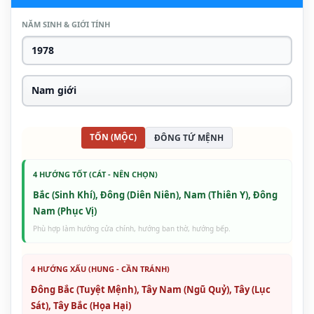
NĂM SINH & GIỚI TÍNH
TỐN (MỘC)
ĐÔNG TỨ MỆNH
4 HƯỚNG TỐT (CÁT - NÊN CHỌN)
Bắc (Sinh Khí), Đông (Diên Niên), Nam (Thiên Y), Đông
Nam (Phục Vị)
Phù hợp làm hướng cửa chính, hướng ban thờ, hướng bếp.
4 HƯỚNG XẤU (HUNG - CẦN TRÁNH)
Đông Bắc (Tuyệt Mệnh), Tây Nam (Ngũ Quỷ), Tây (Lục
Sát), Tây Bắc (Họa Hại)