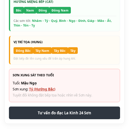
HƯỚNG MIỆNG BẾP (CÁT)
Bắc
Nam
Đông
Đông Nam
Các sơn tốt:
Nhâm - Tý - Quý, Bính - Ngọ - Đinh, Giáp - Mão - Ất,
Thìn - Tốn - Tỵ
VỊ TRÍ TỌA (HUNG)
Đông Bắc
Tây Nam
Tây Bắc
Tây
Đặt bếp đè lên cung xấu để trấn áp hung khí.
SƠN XUNG SÁT THEO TUỔI
Tuổi:
Mậu Ngọ
Sơn xung:
Tý (Hướng Bắc)
Tuyệt đối không đặt bếp tọa hoặc nhìn về Sơn này.
Tư vấn đo đạc La Kinh 24 Sơn