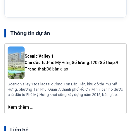
Thông tin dự án
Scenic Valley 1
Chủ đầu tư:
Phú Mỹ Hưng
Số lượng:
1202
Số tháp:
9
Trạng thái:
Đã bàn giao
Scenic Valley 1 tọa lạc tại đường Tôn Dật Tiên, khu đô thị Phú Mỹ
Hưng, phường Tân Phú, Quận 7, thành phố Hồ Chí Minh, căn hộ được
chủ đầu tư Phú Mỹ Hưng khởi công xây dựng năm 2015, bàn giao
tháng 4 năm 2017, khu căn hộ được xây dựng 9 block, bao gồm, A,
B, C, D, E, F, G, H. I trên diện tích đất 3.25 Ha, mật độ xây dựng 29.55%,
Xem thêm ...
khu căn hộ được sở hữu lâu dài với người Việt Nam và 50 năm đối với
người nước ngoài.
Liên hệ