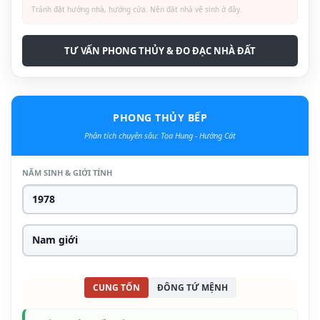
Tránh đặt hướng nhà, hướng cửa. Nên đặt nhà vệ sinh ở đây.
TƯ VẤN PHONG THỦY & ĐO ĐẠC NHÀ ĐẤT
PHONG THỦY BẾP
Phân tích chuyên sâu: Tọa Hung - Hướng Cát
NĂM SINH & GIỚI TÍNH
CUNG TỐN
ĐÔNG TỨ MỆNH