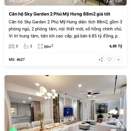
Sky Garden 2
Cần bán
Căn hộ Sky Garden 2 Phú Mỹ Hưng 88m2 giá tốt
Căn hộ Sky Garden 2 Phú Mỹ Hưng diện tích 88m2, gồm 3
phòng ngủ, 2 phòng tắm, nội thất mới, sổ hồng chính chủ.
Vị trí trung tâm, tiện ích cao cấp, giá bán 6.85 tỷ đồng, phù
hợp để ở hoặc đầu tư.
2
3
2
6,85 Tỷ
88m
MS: 4627
685