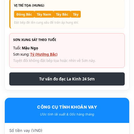
VỊ TRÍ TỌA (HUNG)
Đông Bắc
Tây Nam
Tây Bắc
Tây
Đặt bếp đè lên cung xấu để trấn áp hung khí.
SƠN XUNG SÁT THEO TUỔI
Tuổi:
Mậu Ngọ
Sơn xung:
Tý (Hướng Bắc)
Tuyệt đối không đặt bếp tọa hoặc nhìn về Sơn này.
Tư vấn đo đạc La Kinh 24 Sơn
CÔNG CỤ TÍNH KHOẢN VAY
Ước tính lãi suất & Gốc hàng tháng
Số tiền vay (VNĐ)