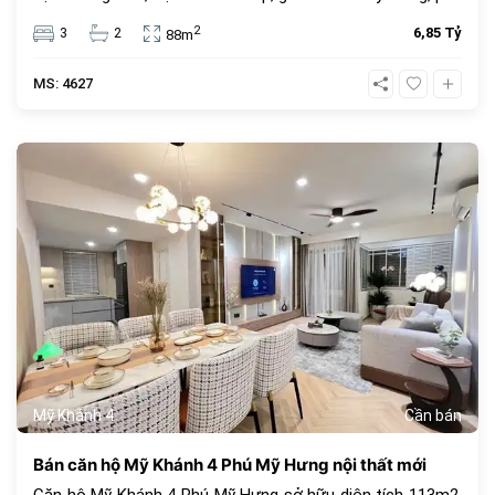
hợp để ở hoặc đầu tư.
2
3
2
6,85 Tỷ
88m
MS: 4627
682
Mỹ Khánh 4
Cần bán
Bán căn hộ Mỹ Khánh 4 Phú Mỹ Hưng nội thất mới