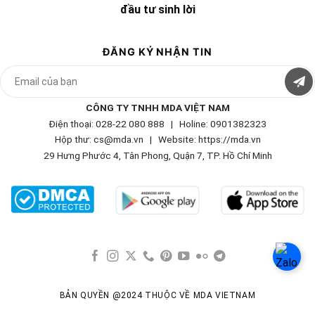
đầu tư sinh lời
ĐĂNG KÝ NHẬN TIN
CÔNG TY TNHH MDA VIỆT NAM
Điện thoại: 028-22 080 888 | Holine: 0901382323
Hộp thư: cs@mda.vn | W
ebsite: https://mda.vn
29 Hưng Phước 4, Tân Phong, Quận 7, TP. Hồ Chí Minh
BẢN QUYỀN @2024 THUỘC VỀ MDA VIETNAM