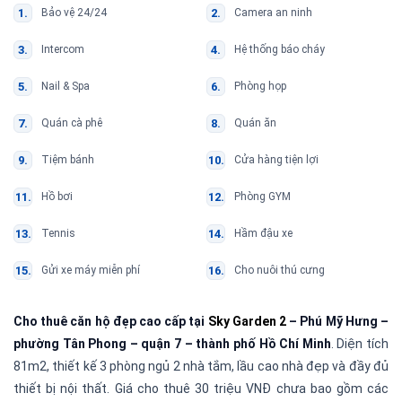
Bảo vệ 24/24
Camera an ninh
Intercom
Hệ thống báo cháy
Nail & Spa
Phòng họp
Quán cà phê
Quán ăn
Tiệm bánh
Cửa hàng tiện lợi
Hồ bơi
Phòng GYM
Tennis
Hầm đậu xe
Gửi xe máy miễn phí
Cho nuôi thú cưng
Cho thuê căn hộ đẹp cao cấp tại
Sky Garden 2
– Phú Mỹ Hưng
–
phường Tân Phong – quận 7 – thành phố Hồ Chí Minh
. Diện tích
81m2, thiết kế 3 phòng ngủ 2 nhà tắm, lầu cao nhà đẹp và đầy đủ
thiết bị nội thất. Giá cho thuê 30 triệu VNĐ chưa bao gồm các