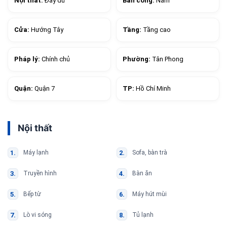
Nội thất:
Đầy đủ
Ban công:
Nam
Cửa:
Hướng Tây
Tầng:
Tầng cao
Pháp lý:
Chính chủ
Phường:
Tân Phong
Quận:
Quận 7
TP:
Hồ Chí Minh
Nội thất
Máy lạnh
Sofa, bàn trà
Truyền hình
Bàn ăn
Bếp từ
Máy hút mùi
Lò vi sóng
Tủ lạnh