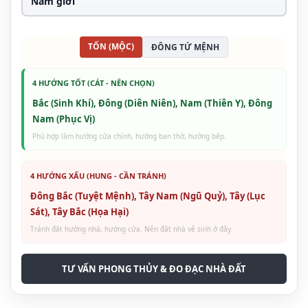
TỐN (MỘC)
ĐÔNG TỨ MỆNH
4 HƯỚNG TỐT (CÁT - NÊN CHỌN)
Bắc (Sinh Khí), Đông (Diên Niên), Nam (Thiên Y), Đông
Nam (Phục Vị)
Phù hợp làm hướng cửa chính, hướng ban thờ, hướng bếp.
4 HƯỚNG XẤU (HUNG - CẦN TRÁNH)
Đông Bắc (Tuyệt Mệnh), Tây Nam (Ngũ Quỷ), Tây (Lục
Sát), Tây Bắc (Họa Hại)
Tránh đặt hướng nhà, hướng cửa. Nên đặt nhà vệ sinh ở đây.
TƯ VẤN PHONG THỦY & ĐO ĐẠC NHÀ ĐẤT