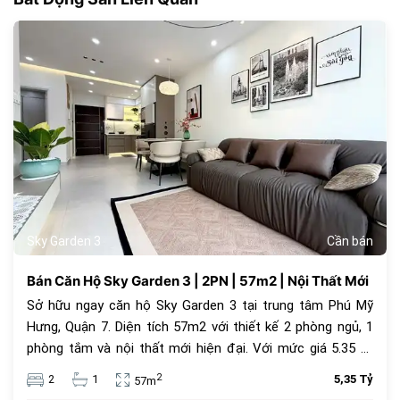
179
Sky Garden 3
Cần bán
Bán Căn Hộ Sky Garden 3 | 2PN | 57m2 | Nội Thất Mới
Sở hữu ngay căn hộ Sky Garden 3 tại trung tâm Phú Mỹ
Hưng, Quận 7. Diện tích 57m2 với thiết kế 2 phòng ngủ, 1
phòng tắm và nội thất mới hiện đại. Với mức giá 5.35 tỷ
đồng, đây là lựa chọn an cư lý tưởng hoặc đầu tư cho
2
2
1
5,35 Tỷ
57m
thuê sinh lời cao trong cộng đồng văn minh.