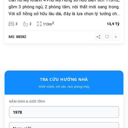
Căn hộ Mỹ Khánh 4 Phú Mỹ Hưng sở hữu diện tích 113m2,
gồm 3 phòng ngủ, 2 phòng tắm, nội thất mới sang trọng.
Với sổ hồng sở hữu lâu dài, đây là lựa chọn lý tưởng cho
an cư và đầu tư. Giá bán 13.9 tỷ đồng, vị trí trung tâm, tiện
2
3
2
13,9 Tỷ
113m
ích đầy đủ.
MS: 88382
TRA CỨU HƯỚNG NHÀ
Nhất mệnh, nhì vận, tam phong thủy
NĂM SINH & GIỚI TÍNH