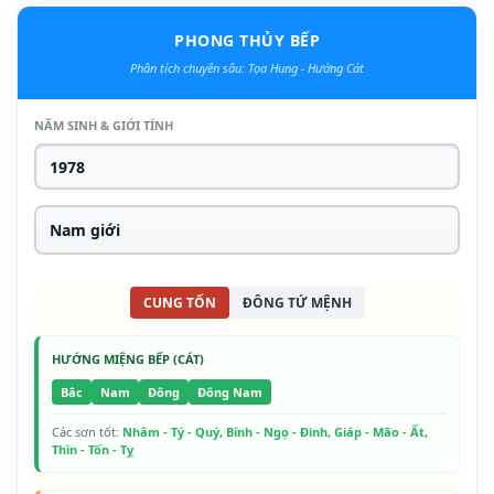
PHONG THỦY BẾP
Phân tích chuyên sâu: Tọa Hung - Hướng Cát
NĂM SINH & GIỚI TÍNH
CUNG TỐN
ĐÔNG TỨ MỆNH
HƯỚNG MIỆNG BẾP (CÁT)
Bắc
Nam
Đông
Đông Nam
Các sơn tốt:
Nhâm - Tý - Quý, Bính - Ngọ - Đinh, Giáp - Mão - Ất,
Thìn - Tốn - Tỵ