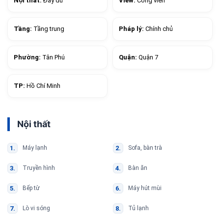
Nội thất:
Đầy đủ
View:
Công viên
Tầng:
Tầng trung
Pháp lý:
Chính chủ
Phường:
Tân Phú
Quận:
Quận 7
TP:
Hồ Chí Minh
Nội thất
Máy lạnh
Sofa, bàn trà
Truyền hình
Bàn ăn
Bếp từ
Máy hút mùi
Lò vi sóng
Tủ lạnh