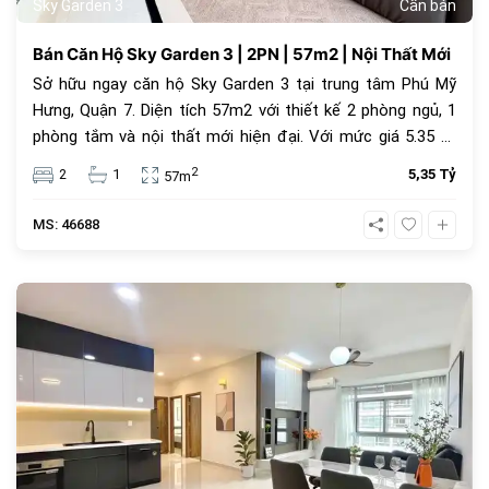
Sky Garden 3
Cần bán
Bán Căn Hộ Sky Garden 3 | 2PN | 57m2 | Nội Thất Mới
Sở hữu ngay căn hộ Sky Garden 3 tại trung tâm Phú Mỹ
Hưng, Quận 7. Diện tích 57m2 với thiết kế 2 phòng ngủ, 1
phòng tắm và nội thất mới hiện đại. Với mức giá 5.35 tỷ
đồng, đây là lựa chọn an cư lý tưởng hoặc đầu tư cho
2
2
1
5,35 Tỷ
57m
thuê sinh lời cao trong cộng đồng văn minh.
MS: 46688
1069