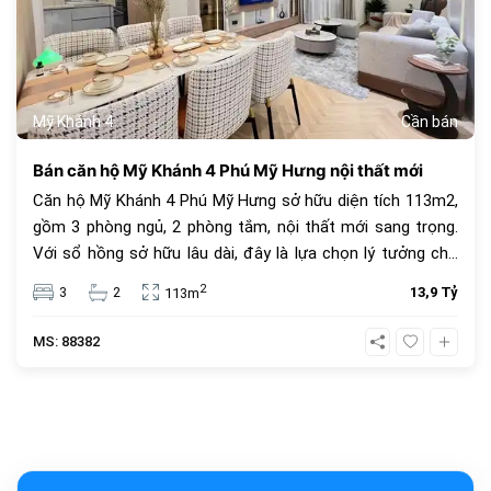
Mỹ Khánh 4
Cần bán
Bán căn hộ Mỹ Khánh 4 Phú Mỹ Hưng nội thất mới
Căn hộ Mỹ Khánh 4 Phú Mỹ Hưng sở hữu diện tích 113m2,
gồm 3 phòng ngủ, 2 phòng tắm, nội thất mới sang trọng.
Với sổ hồng sở hữu lâu dài, đây là lựa chọn lý tưởng cho
an cư và đầu tư. Giá bán 13.9 tỷ đồng, vị trí trung tâm, tiện
2
3
2
13,9 Tỷ
113m
ích đầy đủ.
MS: 88382