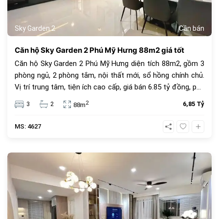
Sky Garden 2
Cần bán
Căn hộ Sky Garden 2 Phú Mỹ Hưng 88m2 giá tốt
Căn hộ Sky Garden 2 Phú Mỹ Hưng diện tích 88m2, gồm 3
phòng ngủ, 2 phòng tắm, nội thất mới, sổ hồng chính chủ.
Vị trí trung tâm, tiện ích cao cấp, giá bán 6.85 tỷ đồng, phù
hợp để ở hoặc đầu tư.
2
3
2
6,85 Tỷ
88m
MS: 4627
685