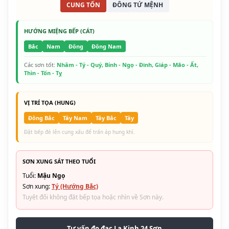
CUNG TỐN
ĐÔNG TỨ MỆNH
HƯỚNG MIỆNG BẾP (CÁT)
Bắc
Nam
Đông
Đông Nam
Các sơn tốt:
Nhâm - Tý - Quý, Bính - Ngọ - Đinh, Giáp - Mão - Ất,
Thìn - Tốn - Tỵ
VỊ TRÍ TỌA (HUNG)
Đông Bắc
Tây Nam
Tây Bắc
Tây
Đặt bếp đè lên cung xấu để trấn áp hung khí.
SƠN XUNG SÁT THEO TUỔI
Tuổi:
Mậu Ngọ
Sơn xung:
Tý (Hướng Bắc)
Tuyệt đối không đặt bếp tọa hoặc nhìn về Sơn này.
Tư vấn đo đạc La Kinh 24 Sơn