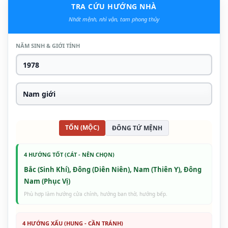
TRA CỨU HƯỚNG NHÀ
Nhất mệnh, nhì vận, tam phong thủy
NĂM SINH & GIỚI TÍNH
TỐN (MỘC)
ĐÔNG TỨ MỆNH
4 HƯỚNG TỐT (CÁT - NÊN CHỌN)
Bắc (Sinh Khí), Đông (Diên Niên), Nam (Thiên Y), Đông
Nam (Phục Vị)
Phù hợp làm hướng cửa chính, hướng ban thờ, hướng bếp.
4 HƯỚNG XẤU (HUNG - CẦN TRÁNH)