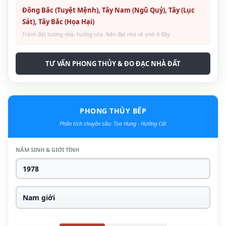
Đông Bắc (Tuyệt Mệnh), Tây Nam (Ngũ Quỷ), Tây (Lục
Sát), Tây Bắc (Họa Hại)
Tránh đặt hướng nhà, hướng cửa. Nên đặt nhà vệ sinh ở đây.
TƯ VẤN PHONG THỦY & ĐO ĐẠC NHÀ ĐẤT
PHONG THỦY BẾP
Phân tích chuyên sâu: Tọa Hung - Hướng Cát
NĂM SINH & GIỚI TÍNH