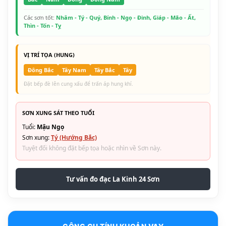
Các sơn tốt:
Nhâm - Tý - Quý, Bính - Ngọ - Đinh, Giáp - Mão - Ất,
Thìn - Tốn - Tỵ
VỊ TRÍ TỌA (HUNG)
Đông Bắc
Tây Nam
Tây Bắc
Tây
Đặt bếp đè lên cung xấu để trấn áp hung khí.
SƠN XUNG SÁT THEO TUỔI
Tuổi:
Mậu Ngọ
Sơn xung:
Tý (Hướng Bắc)
Tuyệt đối không đặt bếp tọa hoặc nhìn về Sơn này.
Tư vấn đo đạc La Kinh 24 Sơn