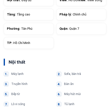
Nội thất:
Đầy đủ
View:
Hồ bơi
View:
View sông
Tầng:
Tầng cao
Pháp lý:
Chính chủ
Phường:
Tân Phú
Quận:
Quận 7
TP:
Hồ Chí Minh
Nội thất
Máy lạnh
Sofa, bàn trà
Truyền hình
Bàn ăn
Bếp từ
Máy hút mùi
Lò vi sóng
Tủ lạnh