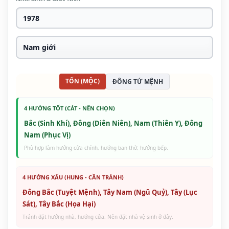
TỐN (MỘC)
ĐÔNG TỨ MỆNH
4 HƯỚNG TỐT (CÁT - NÊN CHỌN)
Bắc (Sinh Khí), Đông (Diên Niên), Nam (Thiên Y), Đông
Nam (Phục Vị)
Phù hợp làm hướng cửa chính, hướng ban thờ, hướng bếp.
4 HƯỚNG XẤU (HUNG - CẦN TRÁNH)
Đông Bắc (Tuyệt Mệnh), Tây Nam (Ngũ Quỷ), Tây (Lục
Sát), Tây Bắc (Họa Hại)
Tránh đặt hướng nhà, hướng cửa. Nên đặt nhà vệ sinh ở đây.