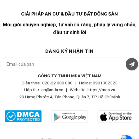
GIẢI PHÁP AN CƯ & ĐẦU TƯ BẤT ĐỘNG SẢN
Môi giới chuyên nghiệp, tư vấn rõ ràng, pháp lý vững chắc,
đầu tư sinh lời
ĐĂNG KÝ NHẬN TIN
CÔNG TY TNHH MDA VIỆT NAM
Điện thoại: 028-22 080 888 | Holine: 0901382323
Hộp thư: cs@mda.vn | W
ebsite: https://mda.vn
29 Hưng Phước 4, Tân Phong, Quận 7, TP. Hồ Chí Minh