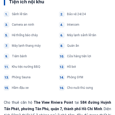
Tiện ích nội khu
Sảnh lễ tân
Bảo vệ 24/24
Camera an ninh
Intercom
Hệ thống báo cháy
Máy lạnh sảnh lễ tân
Máy lạnh thang máy
Quán ăn
Tiệm bánh
Cửa hàng tiện lợi
Khu tiệc nướng BBQ
Hồ bơi
Phòng Sauna
Phòng GYM
Hầm đậu xe
Cho nuôi thú cưng
Cho thuê căn hộ
The View Riviera Point
tại
584 đường Huỳnh
Tấn Phát, phường Tân Phú, quận 7, thành phố Hồ Chí Minh
. Diện