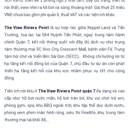
tích 93m2 thiết kế 2 phòng ngủ 2 nhà tắm, đầy đủ trang thiết bị
nội thất, view nhìn ra hồ bơi và sông thoáng mát. Giá thuê 25 triệu
VNĐ chưa bao gồm phí quản lí, thuế VAT và các tiện ích khác.
The View Riviera Point
là sự hợp tác giữa Keppel Land và Tấn
Trường, tọa lạc tại 584 Huỳnh Tấn Phát, ngay trung tâm hành
chính Quận 7, kết nối thông suốt với đầy đủ dịch vụ như trung
tâm thương mại SC Vivo City, Crescent Mall, bệnh viện FV, Trung
tâm hội chợ và triển lãm Sài Gòn (SECC),… Không chỉ hưởng lợi từ
hạ tầng kết nối đồng bộ của Quận 7, chủ đầu tư dự án còn phát
triển hạ tầng kết nối của khu vực nhằm phục vụ tốt cho cộng
đồng.
Tiện ích nội khu ở
The View Riviera Point quận 7
đa dạng và cao
cấp như: hồ bơi nước mặn, hồ bơi tràn bờ, khu vui chơi trẻ em,
phòng gym, spa, khu BBQ ngoài trời, khu tập thể dục dưới nước,
phòng xem phim màn hình rộng, siêu thị Finellife, khu trung tâm
thương mại tại khối đế,…