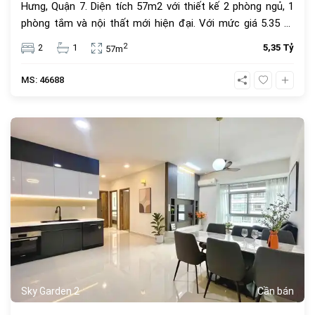
Hưng, Quận 7. Diện tích 57m2 với thiết kế 2 phòng ngủ, 1
phòng tắm và nội thất mới hiện đại. Với mức giá 5.35 tỷ
đồng, đây là lựa chọn an cư lý tưởng hoặc đầu tư cho
2
2
1
5,35 Tỷ
57m
thuê sinh lời cao trong cộng đồng văn minh.
MS: 46688
1068
Sky Garden 2
Cần bán