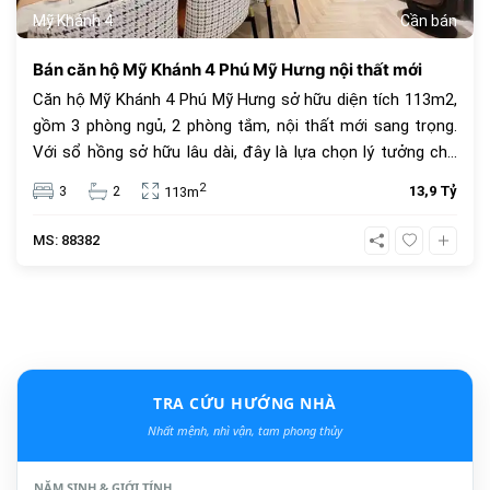
Mỹ Khánh 4
Cần bán
Bán căn hộ Mỹ Khánh 4 Phú Mỹ Hưng nội thất mới
Căn hộ Mỹ Khánh 4 Phú Mỹ Hưng sở hữu diện tích 113m2,
gồm 3 phòng ngủ, 2 phòng tắm, nội thất mới sang trọng.
Với sổ hồng sở hữu lâu dài, đây là lựa chọn lý tưởng cho
an cư và đầu tư. Giá bán 13.9 tỷ đồng, vị trí trung tâm, tiện
2
3
2
13,9 Tỷ
113m
ích đầy đủ.
MS: 88382
TRA CỨU HƯỚNG NHÀ
Nhất mệnh, nhì vận, tam phong thủy
NĂM SINH & GIỚI TÍNH