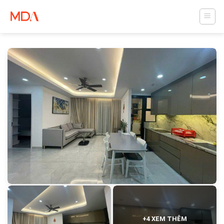
Skip
to
content
+4 XEM THÊM