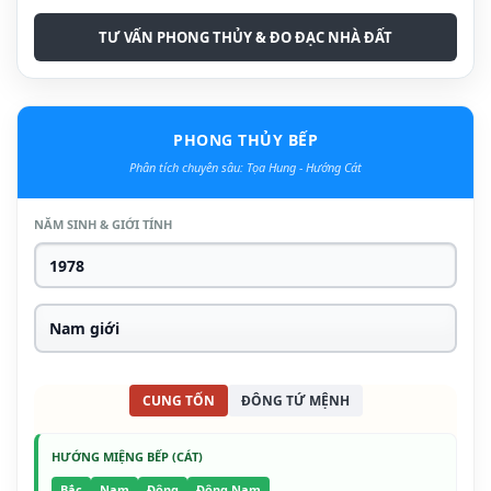
TƯ VẤN PHONG THỦY & ĐO ĐẠC NHÀ ĐẤT
PHONG THỦY BẾP
Phân tích chuyên sâu: Tọa Hung - Hướng Cát
NĂM SINH & GIỚI TÍNH
CUNG TỐN
ĐÔNG TỨ MỆNH
HƯỚNG MIỆNG BẾP (CÁT)
Bắc
Nam
Đông
Đông Nam