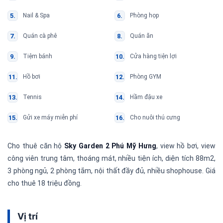
Nail & Spa
Phòng họp
Quán cà phê
Quán ăn
Tiệm bánh
Cửa hàng tiện lợi
Hồ bơi
Phòng GYM
Tennis
Hầm đậu xe
Gửi xe máy miễn phí
Cho nuôi thú cưng
Cho thuê căn hộ
Sky Garden 2 Phú Mỹ Hưng
, view hồ bơi, view
công viên trung tâm, thoáng mát, nhiều tiện ích, diện tích 88m2,
3 phòng ngủ, 2 phòng tắm, nội thất đầy đủ, nhiều shophouse. Giá
cho thuê 18 triệu đồng.
Vị trí