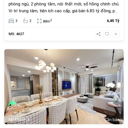
phòng ngủ, 2 phòng tắm, nội thất mới, sổ hồng chính chủ.
Vị trí trung tâm, tiện ích cao cấp, giá bán 6.85 tỷ đồng, phù
hợp để ở hoặc đầu tư.
2
3
2
6,85 Tỷ
88m
MS: 4627
683
Mỹ Khánh 4
Cần bán