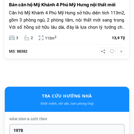
Bán căn hộ Mỹ Khánh 4 Phú Mỹ Hưng nội thất mới
Căn hộ Mỹ Khánh 4 Phú Mỹ Hưng sở hữu diện tích 113m2,
gồm 3 phòng ngủ, 2 phòng tắm, nội thất mới sang trọng.
Với sổ hồng sở hữu lâu dài, đây là lựa chọn lý tưởng cho
an cư và đầu tư. Giá bán 13.9 tỷ đồng, vị trí trung tâm, tiện
2
3
2
13,9 Tỷ
113m
ích đầy đủ.
MS: 88382
TRA CỨU HƯỚNG NHÀ
Nhất mệnh, nhì vận, tam phong thủy
NĂM SINH & GIỚI TÍNH