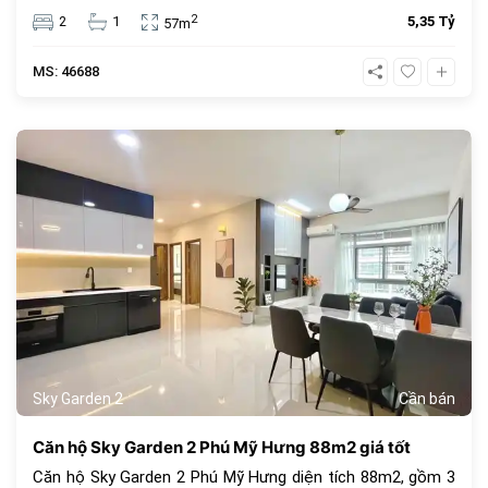
đồng, đây là lựa chọn an cư lý tưởng hoặc đầu tư cho
2
2
1
5,35 Tỷ
57m
thuê sinh lời cao trong cộng đồng văn minh.
MS: 46688
1069
Sky Garden 2
Cần bán
Căn hộ Sky Garden 2 Phú Mỹ Hưng 88m2 giá tốt
Căn hộ Sky Garden 2 Phú Mỹ Hưng diện tích 88m2, gồm 3