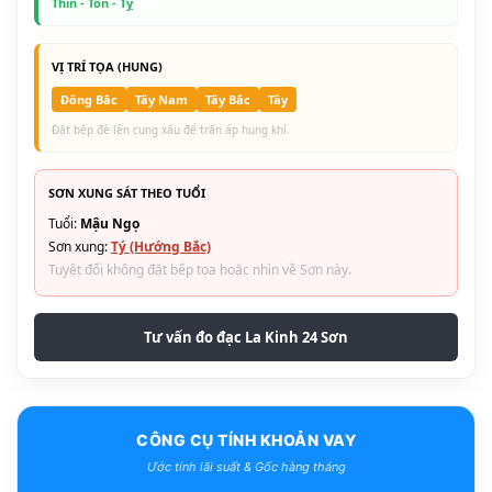
Thìn - Tốn - Tỵ
VỊ TRÍ TỌA (HUNG)
Đông Bắc
Tây Nam
Tây Bắc
Tây
Đặt bếp đè lên cung xấu để trấn áp hung khí.
SƠN XUNG SÁT THEO TUỔI
Tuổi:
Mậu Ngọ
Sơn xung:
Tý (Hướng Bắc)
Tuyệt đối không đặt bếp tọa hoặc nhìn về Sơn này.
Tư vấn đo đạc La Kinh 24 Sơn
CÔNG CỤ TÍNH KHOẢN VAY
Ước tính lãi suất & Gốc hàng tháng