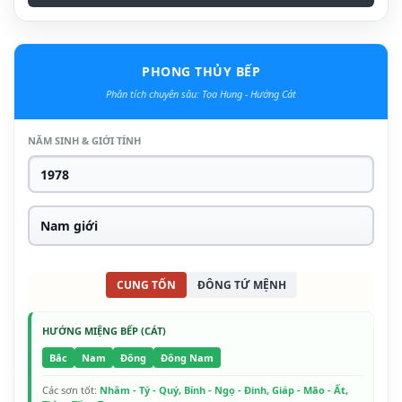
PHONG THỦY BẾP
Phân tích chuyên sâu: Tọa Hung - Hướng Cát
NĂM SINH & GIỚI TÍNH
CUNG TỐN
ĐÔNG TỨ MỆNH
HƯỚNG MIỆNG BẾP (CÁT)
Bắc
Nam
Đông
Đông Nam
Các sơn tốt:
Nhâm - Tý - Quý, Bính - Ngọ - Đinh, Giáp - Mão - Ất,