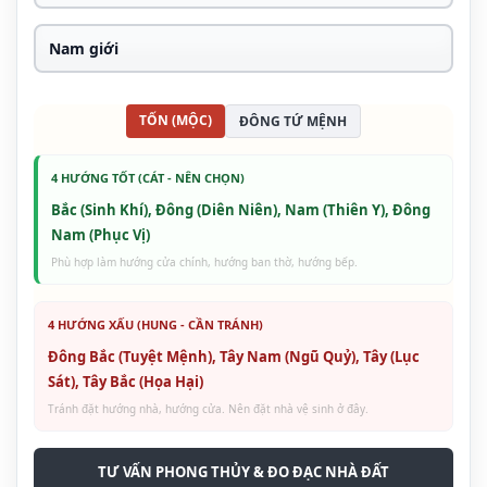
TỐN (MỘC)
ĐÔNG TỨ MỆNH
4 HƯỚNG TỐT (CÁT - NÊN CHỌN)
Bắc (Sinh Khí), Đông (Diên Niên), Nam (Thiên Y), Đông
Nam (Phục Vị)
Phù hợp làm hướng cửa chính, hướng ban thờ, hướng bếp.
4 HƯỚNG XẤU (HUNG - CẦN TRÁNH)
Đông Bắc (Tuyệt Mệnh), Tây Nam (Ngũ Quỷ), Tây (Lục
Sát), Tây Bắc (Họa Hại)
Tránh đặt hướng nhà, hướng cửa. Nên đặt nhà vệ sinh ở đây.
TƯ VẤN PHONG THỦY & ĐO ĐẠC NHÀ ĐẤT