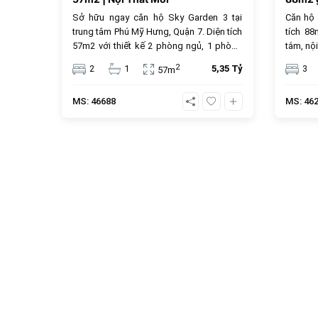
Sở hữu ngay căn hộ Sky Garden 3 tại
Căn hộ
trung tâm Phú Mỹ Hưng, Quận 7. Diện tích
tích 8
57m2 với thiết kế 2 phòng ngủ, 1 phòng
tắm, nội
tắm và nội thất mới hiện đại. Với mức giá
trung t
2
2
1
5,35 Tỷ
3
57m
5.35 tỷ đồng, đây là lựa chọn an cư lý
tỷ đồng
tưởng hoặc đầu tư cho thuê sinh lời cao
MS: 46688
MS: 46
trong cộng đồng văn minh.