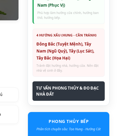
Nam (Phục Vị)
Phù hợp làm hướng cửa chính, hướng ban
thờ, hướng bếp.
4 HƯỚNG XẤU (HUNG - CẦN TRÁNH)
Đông Bắc (Tuyệt Mệnh), Tây
Nam (Ngũ Quỷ), Tây (Lục Sát),
Tây Bắc (Họa Hại)
Tránh đặt hướng nhà, hướng cửa. Nên đặt
nhà vệ sinh ở đây.
TƯ VẤN PHONG THỦY & ĐO ĐẠC
NHÀ ĐẤT
đủ
h
PHONG THỦY BẾP
Phân tích chuyên sâu: Tọa Hung - Hướng Cát