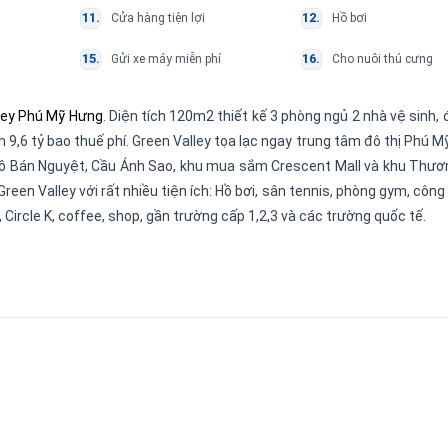
Cửa hàng tiện lợi
Hồ bơi
Gửi xe máy miễn phí
Cho nuôi thú cưng
lley Phú Mỹ Hưng
. Diện tích 120m2 thiết kế 3 phòng ngủ 2 nhà vệ sinh, 
án 9,6 tỷ bao thuế phí. Green Valley tọa lạc ngay trung tâm đô thị Phú M
i Hồ Bán Nguyệt, Cầu Ánh Sao, khu mua sắm Crescent Mall và khu Thươ
n Valley với rất nhiều tiện ích: Hồ bơi, sân tennis, phòng gym, công vi
 Circle K, coffee, shop, gần trường cấp 1,2,3 và các trường quốc tế.