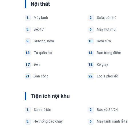
Nội thất
Máy lạnh
Sofa, bàn trà
Bếp từ
Máy hút mùi
Giường, nệm
Rèm cửa
Tủ quần áo
Bàn trang điểm
Đèn
Kệ giày
Ban công
Logia phơi đồ
Tiện ích nội khu
Sảnh lễ tân
Bảo vệ 24/24
Hệ thống báo cháy
Máy lạnh sảnh lễ tâ