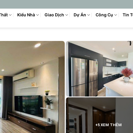
Thất
Kiểu Nhà
Giao Dịch
Dự Án
Công Cụ
Tin 
+5 XEM THÊM