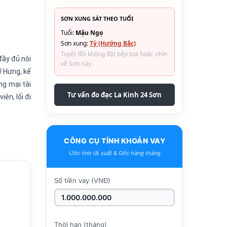
SƠN XUNG SÁT THEO TUỔI
Tuổi:
Mậu Ngọ
Sơn xung:
Tý (Hướng Bắc)
Tuyệt đối không đặt bếp tọa hoặc nhìn
đầy đủ nội
về Sơn này.
ỹ Hưng, kế
ng mại tài
Tư vấn đo đạc La Kinh 24 Sơn
ên, lối đi
CÔNG CỤ TÍNH KHOẢN VAY
Ước tính lãi suất & Gốc hàng tháng
Số tiền vay (VNĐ)
Thời hạn (tháng)