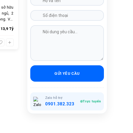
 sở hữu
 ngủ, 2
ọng. Với
 chọn lý
13,9 Tỷ
bán 13.9
ầy đủ.
GỬI YÊU CẦU
Zalo hỗ trợ
Trực tuyến
0901.382.323