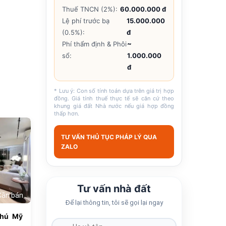
Thuế TNCN (2%):
60.000.000 đ
Lệ phí trước bạ
15.000.000
(0.5%):
đ
Phí thẩm định & Phôi
~
sổ:
1.000.000
đ
* Lưu ý: Con số tính toán dựa trên giá trị hợp
đồng. Giá tính thuế thực tế sẽ căn cứ theo
khung giá đất Nhà nước nếu giá hợp đồng
thấp hơn.
685
TƯ VẤN THỦ TỤC PHÁP LÝ QUA
ZALO
Tư vấn nhà đất
Cần bán
Để lại thông tin, tôi sẽ gọi lại ngay
Phú Mỹ