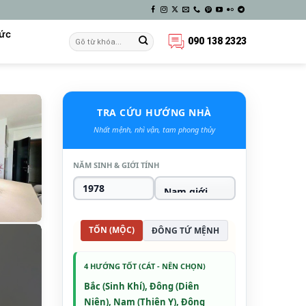
Tức
090 138 2323
TRA CỨU HƯỚNG NHÀ
Nhất mệnh, nhì vận, tam phong thủy
NĂM SINH & GIỚI TÍNH
TỐN (MỘC)
ĐÔNG TỨ MỆNH
4 HƯỚNG TỐT (CÁT - NÊN CHỌN)
Bắc (Sinh Khí), Đông (Diên
Niên), Nam (Thiên Y), Đông