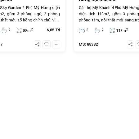
 Sky Garden 2 Phú Mỹ Hưng diện
Căn hộ Mỹ Khánh 4 Phú Mỹ Hưng
8m2, gồm 3 phòng ngủ, 2 phòng
diện tích 113m2, gồm 3 phòng
 thất mới, sổ hồng chính chủ. Vị trí
phòng tắm, nội thất mới sang tr
âm, tiện ích cao cấp, giá bán 6.85
sổ hồng sở hữu lâu dài, đây là lựa
2
2
2
6,85 Tỷ
3
2
88m
113m
, phù hợp để ở hoặc đầu tư.
tưởng cho an cư và đầu tư. Giá 
tỷ đồng, vị trí trung tâm, tiện ích đ
27
MS: 88382