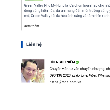
Green Valley Phu My Hung là lựa chọn hoàn hảo cho nhữ
dòng sông hiền hòa, dự án mang đến môi trường sống yên
mở, Green Valley tối đa hóa ánh sáng và tầm nhìn xanh
Xem thêm ...
Liên hệ
BÙI NGỌC NIỆM
Chuyên viên tư vấn chuyển nhượng, ch
090 138 2323
(Zalo, Line, Viber, Whats
https://mda.com.vn