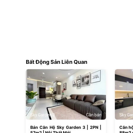
Bất Động Sản Liên Quan
180
Sky Garden 3
Cần bán
Sky Ga
Bán Căn Hộ Sky Garden 3 | 2PN |
Căn h
57m2 | Nội Thất Mới
88m2 g