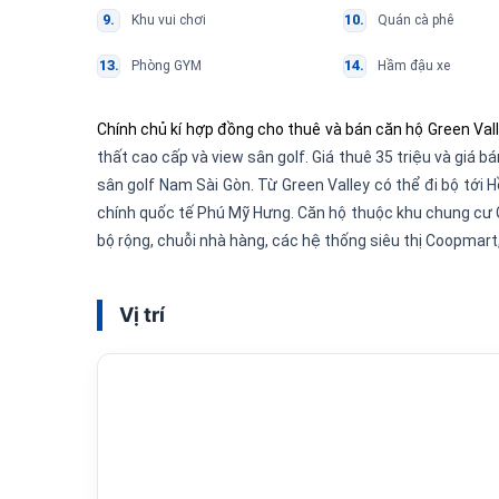
Khu vui chơi
Quán cà phê
Phòng GYM
Hầm đậu xe
Chính chủ kí hợp đồng cho thuê và bán căn hộ Green Va
thất cao cấp và view sân golf. Giá thuê 35 triệu và giá b
sân golf Nam Sài Gòn. Từ Green Valley có thể đi bộ tớ
chính quốc tế Phú Mỹ Hưng. Căn hộ thuộc khu chung cư Gree
bộ rộng, chuỗi nhà hàng, các hệ thống siêu thị Coopmart,
Vị trí