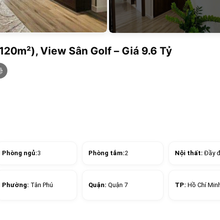
20m²), View Sân Golf – Giá 9.6 Tỷ
ệ
Phòng ngủ:
3
Phòng tắm:
2
Nội thất:
Đầy 
Phường:
Tân Phú
Quận:
Quận 7
TP:
Hồ Chí Min