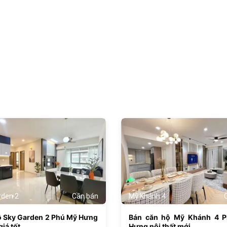
1069
rden 2
Cần bán
Mỹ Khánh 4
ộ Sky Garden 2 Phú Mỹ Hưng
Bán căn hộ Mỹ Khánh 4 
iá tốt
Hưng nội thất mới