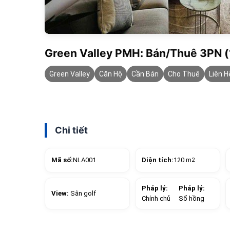
Green Valley PMH: Bán/Thuê 3PN (1
Green Valley
Căn Hộ
Cần Bán
Cho Thuê
Liên H
Chi tiết
Mã số:
NLA001
Diện tích:
120 m
2
Pháp lý:
Pháp lý:
View:
Sân golf
Chính chủ
Sổ hồng