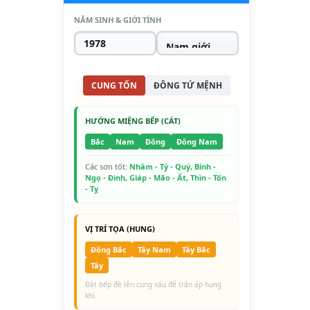
NĂM SINH & GIỚI TÍNH
CUNG TỐN
ĐÔNG TỨ MỆNH
HƯỚNG MIỆNG BẾP (CÁT)
Bắc
Nam
Đông
Đông Nam
Các sơn tốt:
Nhâm - Tý - Quý, Bính -
Ngọ - Đinh, Giáp - Mão - Ất, Thìn - Tốn
- Tỵ
VỊ TRÍ TỌA (HUNG)
Đông Bắc
Tây Nam
Tây Bắc
Tây
Đặt bếp đè lên cung xấu để trấn áp hung
khí.