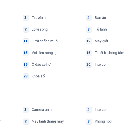
Truyền hình
Bàn ăn
Lò vi sóng
Tủ lạnh
Lưới chống muỗi
Máy giặt
Vòi tắm nóng lạnh
Thiết bị phòng tắm
Ô đậu xe hơi
Intercom
Khóa số
Camera an ninh
Intercom
n
Máy lạnh thang máy
Phòng họp