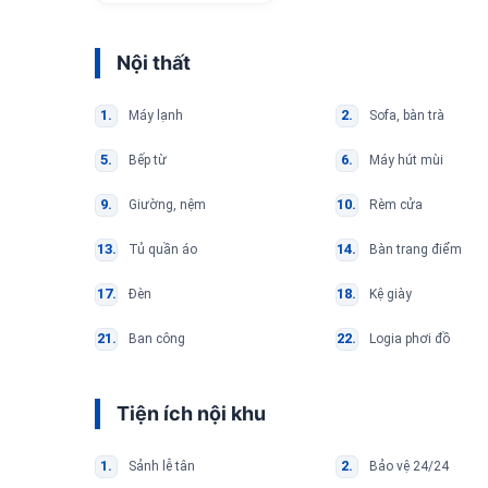
Nội thất
Máy lạnh
Sofa, bàn trà
Bếp từ
Máy hút mùi
Giường, nệm
Rèm cửa
Tủ quần áo
Bàn trang điểm
Đèn
Kệ giày
Ban công
Logia phơi đồ
Tiện ích nội khu
Sảnh lễ tân
Bảo vệ 24/24