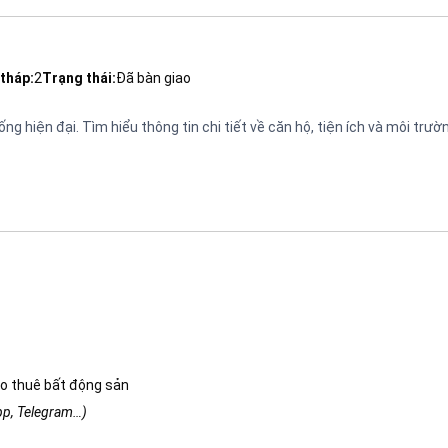
tháp:
2
Trạng thái:
Đã bàn giao
g hiện đại. Tìm hiểu thông tin chi tiết về căn hộ, tiện ích và môi trườ
o thuê bất động sản
app, Telegram…)