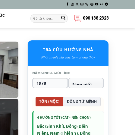
Tức
090 138 2323
TRA CỨU HƯỚNG NHÀ
Nhất mệnh, nhì vận, tam phong thủy
NĂM SINH & GIỚI TÍNH
TỐN (MỘC)
ĐÔNG TỨ MỆNH
4 HƯỚNG TỐT (CÁT - NÊN CHỌN)
Bắc (Sinh Khí), Đông (Diên
Niên), Nam (Thiên Y), Đông