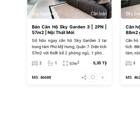
Sky Garden 3
Cần bán
Sky Ga
Bán Căn Hộ Sky Garden 3 | 2PN |
Căn h
57m2 | Nội Thất Mới
88m2 g
Sở hữu ngay căn hộ Sky Garden 3 tại
Căn hộ
trung tâm Phú Mỹ Hưng, Quận 7. Diện tích
tích 8
57m2 với thiết kế 2 phòng ngủ, 1 phòng
tắm, nội
tắm và nội thất mới hiện đại. Với mức giá
trung t
2
2
1
5,35 Tỷ
3
57m
5.35 tỷ đồng, đây là lựa chọn an cư lý
tỷ đồng
tưởng hoặc đầu tư cho thuê sinh lời cao
MS: 46688
MS: 46
trong cộng đồng văn minh.