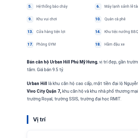
Hệ thống báo cháy
Máy lạnh sảnh lễ tâ
Khu vui chơi
Quán cà phê
Cửa hàng tiện lợi
Khu tiệc nướng BB
Phòng GYM
Hầm đậu xe
Bán căn hộ Urban Hill Phú Mỹ Hưng
, vị trí đẹp, gần trư
tắm. Giá bán 9.5 tỷ.
Urban Hill
là khu căn hộ cao cấp, mặt tiền đại lộ Nguy
Vivo City Quận 7,
khu căn hộ và khu nhà phố thương mạ
trường Royal, trường SSIS, trường đại học RMIT.
Vị trí