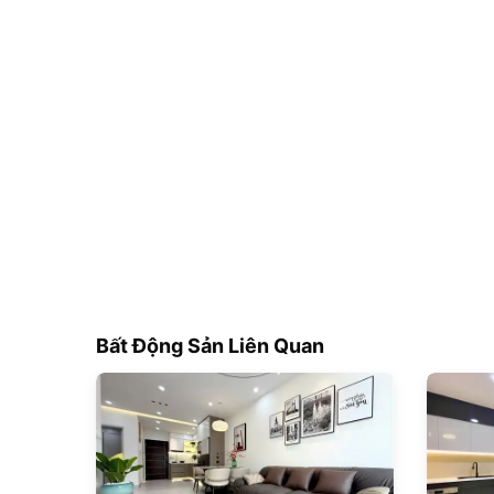
Bất Động Sản Liên Quan
180