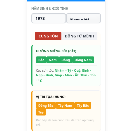
NĂM SINH & GIỚI TÍNH
CUNG TỐN
ĐÔNG TỨ MỆNH
HƯỚNG MIỆNG BẾP (CÁT)
Bắc
Nam
Đông
Đông Nam
Các sơn tốt:
Nhâm - Tý - Quý, Bính -
Ngọ - Đinh, Giáp - Mão - Ất, Thìn - Tốn
- Tỵ
VỊ TRÍ TỌA (HUNG)
Đông Bắc
Tây Nam
Tây Bắc
Tây
Đặt bếp đè lên cung xấu để trấn áp hung
khí.