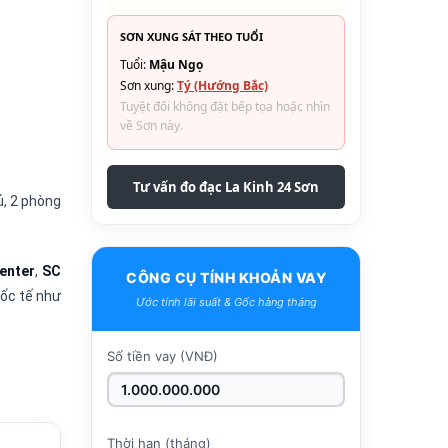
SƠN XUNG SÁT THEO TUỔI
Tuổi:
Mậu Ngọ
Sơn xung:
Tý (Hướng Bắc)
Tuyệt đối không đặt bếp tọa hoặc nhìn
về Sơn này.
Tư vấn đo đạc La Kinh 24 Sơn
ủ, 2 phòng
enter
,
SC
CÔNG CỤ TÍNH KHOẢN VAY
ốc tế như
Ước tính lãi suất & Gốc hàng tháng
Số tiền vay (VNĐ)
Thời hạn (tháng)