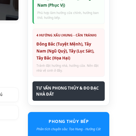
Nam (Phục Vị)
Phù hợp làm hướng cửa chính, hướng ban
thờ, hướng bếp.
4 HƯỚNG XẤU (HUNG - CẦN TRÁNH)
Đông Bắc (Tuyệt Mệnh), Tây
Nam (Ngũ Quỷ), Tây (Lục Sát),
Tây Bắc (Họa Hại)
Tránh đặt hướng nhà, hướng cửa. Nên đặt
nhà vệ sinh ở đây.
TƯ VẤN PHONG THỦY & ĐO ĐẠC
NHÀ ĐẤT
đủ
PHONG THỦY BẾP
Phân tích chuyên sâu: Tọa Hung - Hướng Cát