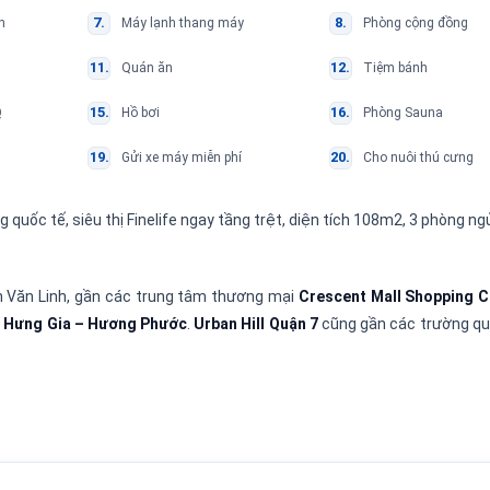
n
Máy lạnh thang máy
Phòng cộng đồng
Quán ăn
Tiệm bánh
Q
Hồ bơi
Phòng Sauna
Gửi xe máy miễn phí
Cho nuôi thú cưng
ờng quốc tế, siêu thị Finelife ngay tầng trệt, diện tích 108m2, 3 phòng ng
ễn Văn Linh, gần các trung tâm thương mại
Crescent Mall Shopping C
i
Hưng Gia – Hương Phước
.
Urban Hill Quận 7
cũng gần các trường qu