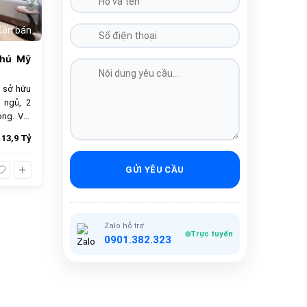
Cần bán
Phú Mỹ
 sở hữu
 ngủ, 2
ọng. Với
 chọn lý
13,9 Tỷ
bán 13.9
ầy đủ.
GỬI YÊU CẦU
Zalo hỗ trợ
Trực tuyến
0901.382.323