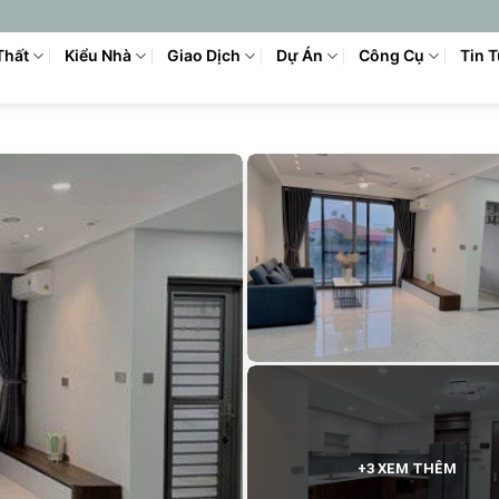
Thất
Kiểu Nhà
Giao Dịch
Dự Án
Công Cụ
Tin 
+3 XEM THÊM