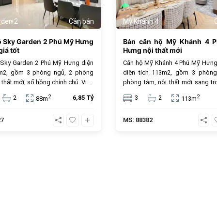
rden 2
Cần bán
Mỹ Khánh 4
ộ Sky Garden 2 Phú Mỹ Hưng
Bán căn hộ Mỹ Khánh 4 
iá tốt
Hưng nội thất mới
 Sky Garden 2 Phú Mỹ Hưng diện
Căn hộ Mỹ Khánh 4 Phú Mỹ Hưng
8m2, gồm 3 phòng ngủ, 2 phòng
diện tích 113m2, gồm 3 phòng
 thất mới, sổ hồng chính chủ. Vị trí
phòng tắm, nội thất mới sang tr
âm, tiện ích cao cấp, giá bán 6.85
sổ hồng sở hữu lâu dài, đây là lựa
2
2
2
6,85 Tỷ
3
2
88m
113m
, phù hợp để ở hoặc đầu tư.
tưởng cho an cư và đầu tư. Giá 
tỷ đồng, vị trí trung tâm, tiện ích đ
27
MS: 88382