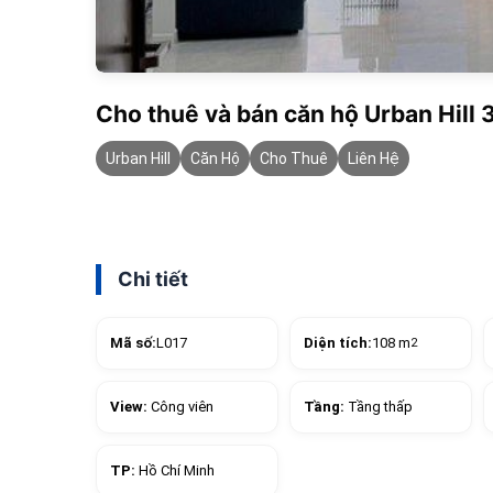
Cho thuê và bán căn hộ Urban Hill 
Urban Hill
Căn Hộ
Cho Thuê
Liên Hệ
Chi tiết
Mã số:
L017
Diện tích:
108 m
2
View:
Công viên
Tầng:
Tầng thấp
TP:
Hồ Chí Minh