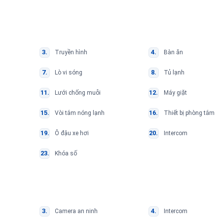
Truyền hình
Bàn ăn
Lò vi sóng
Tủ lạnh
Lưới chống muỗi
Máy giặt
Vòi tắm nóng lạnh
Thiết bị phòng tắm
Ô đậu xe hơi
Intercom
Khóa số
Camera an ninh
Intercom