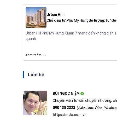
Urban Hill
Chủ đầu tư:
Phú Mỹ Hưng
Số lượng:
164
Số 
Urban Hill Phú Mỹ Hưng, Quận 7 mang đến không gian sốn
quanh.
Xem thêm ...
Liên hệ
BÙI NGỌC NIỆM
Chuyên viên tư vấn chuyển nhượng, ch
090 138 2323
(Zalo, Line, Viber, Whats
https://mda.com.vn