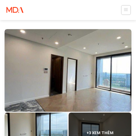
Skip
to
content
+3 XEM THÊM