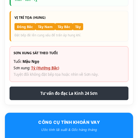
VỊ TRÍ TỌA (HUNG)
Đông Bắc
Tây Nam
Tây Bắc
Tây
Đặt bếp đè lên cung xấu để trấn áp hung khí.
SƠN XUNG SÁT THEO TUỔI
Tuổi:
Mậu Ngọ
Sơn xung:
Tý (Hướng Bắc)
Tuyệt đối không đặt bếp tọa hoặc nhìn về Sơn này.
Tư vấn đo đạc La Kinh 24 Sơn
CÔNG CỤ TÍNH KHOẢN VAY
Ước tính lãi suất & Gốc hàng tháng