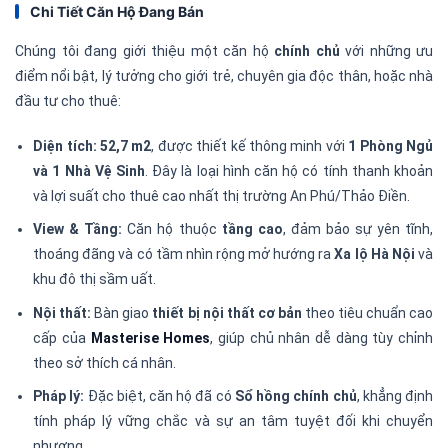
Chi Tiết Căn Hộ Đang Bán
Chúng tôi đang giới thiệu một căn hộ
chính chủ
với những ưu
điểm nổi bật, lý tưởng cho giới trẻ, chuyên gia độc thân, hoặc nhà
đầu tư cho thuê:
Diện tích:
52,7 m2
, được thiết kế thông minh với
1 Phòng Ngủ
và 1 Nhà Vệ Sinh
. Đây là loại hình căn hộ có tính thanh khoản
và lợi suất cho thuê cao nhất thị trường An Phú/Thảo Điền.
View & Tầng:
Căn hộ thuộc
tầng cao
, đảm bảo sự yên tĩnh,
thoáng đãng và có tầm nhìn rộng mở hướng ra
Xa lộ Hà Nội
và
khu đô thị sầm uất.
Nội thất:
Bàn giao
thiết bị nội thất cơ bản
theo tiêu chuẩn cao
cấp của
Masterise Homes
, giúp chủ nhân dễ dàng tùy chỉnh
theo sở thích cá nhân.
Pháp lý:
Đặc biệt, căn hộ đã có
Sổ hồng chính chủ
, khẳng định
tính pháp lý vững chắc và sự an tâm tuyệt đối khi chuyển
nhượng.