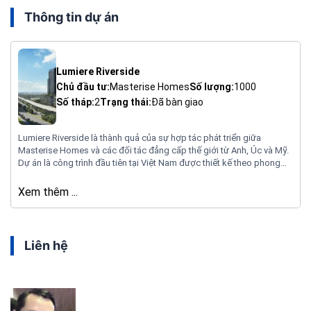
Thông tin dự án
Lumiere Riverside
Chủ đầu tư:
Masterise Homes
Số lượng:
1000
Số tháp:
2
Trạng thái:
Đã bàn giao
Lumiere Riverside là thành quả của sự hợp tác phát triển giữa
Masterise Homes và các đối tác đẳng cấp thế giới từ Anh, Úc và Mỹ.
Dự án là công trình đầu tiên tại Việt Nam được thiết kế theo phong
cách kiến trúc ‘Leafscape’ độc đáo, kiến tạo nên chuẩn mực mới cho
một phong cách sống sang trọng, tinh tế.
Xem thêm ...
Liên hệ