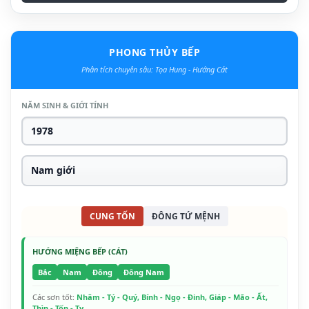
PHONG THỦY BẾP
Phân tích chuyên sâu: Tọa Hung - Hướng Cát
NĂM SINH & GIỚI TÍNH
CUNG TỐN
ĐÔNG TỨ MỆNH
HƯỚNG MIỆNG BẾP (CÁT)
Bắc
Nam
Đông
Đông Nam
Các sơn tốt:
Nhâm - Tý - Quý, Bính - Ngọ - Đinh, Giáp - Mão - Ất,
Thìn - Tốn - Tỵ