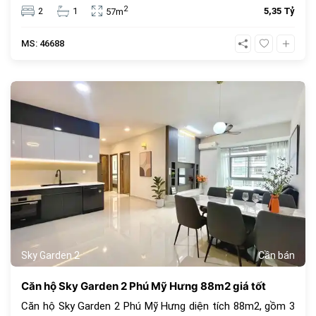
đồng, đây là lựa chọn an cư lý tưởng hoặc đầu tư cho
2
2
1
5,35 Tỷ
57m
thuê sinh lời cao trong cộng đồng văn minh.
MS: 46688
1069
Sky Garden 2
Cần bán
Căn hộ Sky Garden 2 Phú Mỹ Hưng 88m2 giá tốt
Căn hộ Sky Garden 2 Phú Mỹ Hưng diện tích 88m2, gồm 3