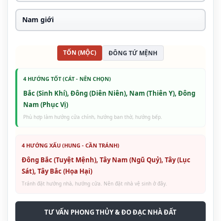
TỐN (MỘC)
ĐÔNG TỨ MỆNH
4 HƯỚNG TỐT (CÁT - NÊN CHỌN)
Bắc (Sinh Khí), Đông (Diên Niên), Nam (Thiên Y), Đông
Nam (Phục Vị)
Phù hợp làm hướng cửa chính, hướng ban thờ, hướng bếp.
4 HƯỚNG XẤU (HUNG - CẦN TRÁNH)
Đông Bắc (Tuyệt Mệnh), Tây Nam (Ngũ Quỷ), Tây (Lục
Sát), Tây Bắc (Họa Hại)
Tránh đặt hướng nhà, hướng cửa. Nên đặt nhà vệ sinh ở đây.
TƯ VẤN PHONG THỦY & ĐO ĐẠC NHÀ ĐẤT