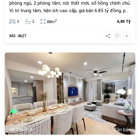
phòng ngủ, 2 phòng tắm, nội thất mới, sổ hồng chính chủ.
Vị trí trung tâm, tiện ích cao cấp, giá bán 6.85 tỷ đồng, phù
hợp để ở hoặc đầu tư.
2
3
2
6,85 Tỷ
88m
MS: 4627
685
Mỹ Khánh 4
Cần bán