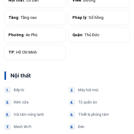
Nội thất:
Cơ bản
View:
Đường
Tầng:
Tầng cao
Pháp lý:
Sổ hồng
Phường:
An Phú
Quận:
Thủ Đức
TP:
Hồ Chí Minh
Nội thất
Bếp từ
Máy hút mùi
Rèm cửa
Tủ quần áo
Vòi tắm nóng lạnh
Thiết bị phòng tắm
Mesh Wi-Fi
Đèn