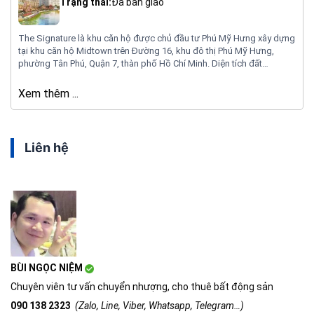
Trạng thái:
Đã bàn giao
The Signature là khu căn hộ được chủ đầu tư Phú Mỹ Hưng xây dựng
tại khu căn hộ Midtown trên Đường 16, khu đô thị Phú Mỹ Hưng,
phường Tân Phú, Quận 7, thàn phố Hồ Chí Minh. Diện tích đất
13,555m2, số tháp 4, tổng số căn 516 căn, diện tích từ 76 – 259m2,
số shophouse là 103 căn, căn hộ từ 2 – 3 phòng ngủ.
Xem thêm ...
Liên hệ
BÙI NGỌC NIỆM
Chuyên viên tư vấn chuyển nhượng, cho thuê bất động sản
090 138 2323
(Zalo, Line, Viber, Whatsapp, Telegram…)