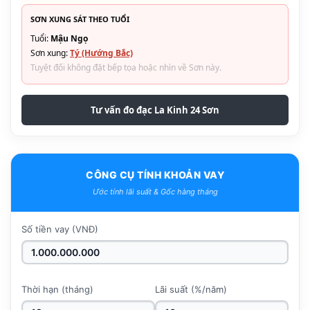
SƠN XUNG SÁT THEO TUỔI
Tuổi:
Mậu Ngọ
Sơn xung:
Tý (Hướng Bắc)
Tuyệt đối không đặt bếp tọa hoặc nhìn về Sơn này.
Tư vấn đo đạc La Kinh 24 Sơn
CÔNG CỤ TÍNH KHOẢN VAY
Ước tính lãi suất & Gốc hàng tháng
Số tiền vay (VNĐ)
Thời hạn (tháng)
Lãi suất (%/năm)