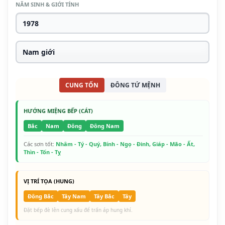
NĂM SINH & GIỚI TÍNH
CUNG TỐN
ĐÔNG TỨ MỆNH
HƯỚNG MIỆNG BẾP (CÁT)
Bắc
Nam
Đông
Đông Nam
Các sơn tốt:
Nhâm - Tý - Quý, Bính - Ngọ - Đinh, Giáp - Mão - Ất,
Thìn - Tốn - Tỵ
VỊ TRÍ TỌA (HUNG)
Đông Bắc
Tây Nam
Tây Bắc
Tây
Đặt bếp đè lên cung xấu để trấn áp hung khí.