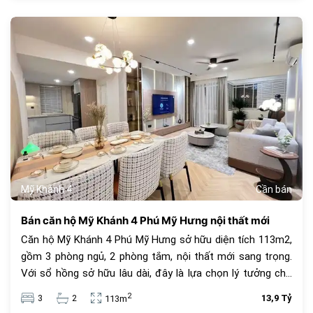
685
Mỹ Khánh 4
Cần bán
Bán căn hộ Mỹ Khánh 4 Phú Mỹ Hưng nội thất mới
Căn hộ Mỹ Khánh 4 Phú Mỹ Hưng sở hữu diện tích 113m2,
gồm 3 phòng ngủ, 2 phòng tắm, nội thất mới sang trọng.
Với sổ hồng sở hữu lâu dài, đây là lựa chọn lý tưởng cho
an cư và đầu tư. Giá bán 13.9 tỷ đồng, vị trí trung tâm, tiện
2
3
2
13,9 Tỷ
113m
ích đầy đủ.