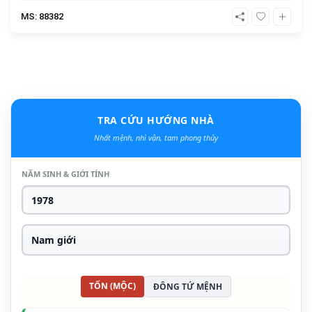
MS: 88382
TRA CỨU HƯỚNG NHÀ
Nhất mệnh, nhì vận, tam phong thủy
NĂM SINH & GIỚI TÍNH
TỐN (MỘC)
ĐÔNG TỨ MỆNH