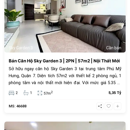
Sky Garden 3
Cần bán
Bán Căn Hộ Sky Garden 3 | 2PN | 57m2 | Nội Thất Mới
Sở hữu ngay căn hộ Sky Garden 3 tại trung tâm Phú Mỹ
Hưng, Quận 7. Diện tích 57m2 với thiết kế 2 phòng ngủ, 1
phòng tắm và nội thất mới hiện đại. Với mức giá 5.35 tỷ
đồng, đây là lựa chọn an cư lý tưởng hoặc đầu tư cho
2
2
1
5,35 Tỷ
57m
thuê sinh lời cao trong cộng đồng văn minh.
MS: 46688
1069