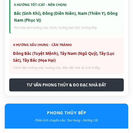
4 HƯỚNG TỐT (CÁT - NÊN CHỌN)
Bắc (Sinh Khí), Đông (Diên Niên), Nam (Thiên Y), Đông
Nam (Phục Vị)
Phù hợp làm hướng cửa chính, hướng ban thờ, hướng bếp.
4 HƯỚNG XẤU (HUNG - CẦN TRÁNH)
Đông Bắc (Tuyệt Mệnh), Tây Nam (Ngũ Quỷ), Tây (Lục
Sát), Tây Bắc (Họa Hại)
Tránh đặt hướng nhà, hướng cửa. Nên đặt nhà vệ sinh ở đây.
TƯ VẤN PHONG THỦY & ĐO ĐẠC NHÀ ĐẤT
PHONG THỦY BẾP
Phân tích chuyên sâu: Tọa Hung - Hướng Cát