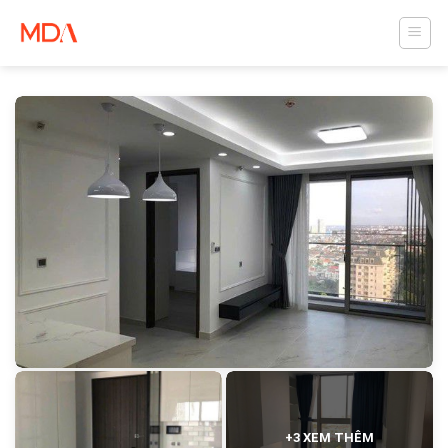
Skip
to
content
+3 XEM THÊM