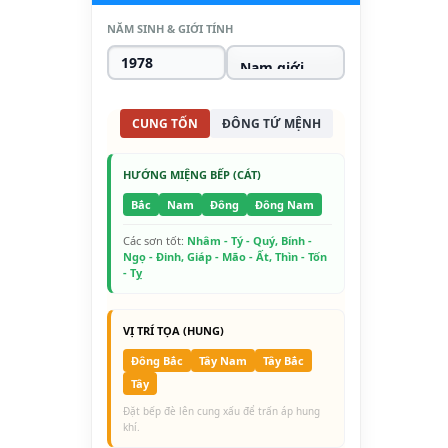
NĂM SINH & GIỚI TÍNH
CUNG TỐN
ĐÔNG TỨ MỆNH
HƯỚNG MIỆNG BẾP (CÁT)
Bắc
Nam
Đông
Đông Nam
Các sơn tốt:
Nhâm - Tý - Quý, Bính -
Ngọ - Đinh, Giáp - Mão - Ất, Thìn - Tốn
- Tỵ
VỊ TRÍ TỌA (HUNG)
Đông Bắc
Tây Nam
Tây Bắc
Tây
Đặt bếp đè lên cung xấu để trấn áp hung
khí.