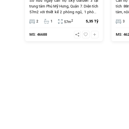
Sở hữu ngay căn hộ Sky Garden 3 tại
Căn hộ
trung tâm Phú Mỹ Hưng, Quận 7. Diện tích
tích 8
57m2 với thiết kế 2 phòng ngủ, 1 phòng
tắm, nội
tắm và nội thất mới hiện đại. Với mức giá
trung t
2
2
1
5,35 Tỷ
3
57m
5.35 tỷ đồng, đây là lựa chọn an cư lý
tỷ đồng
tưởng hoặc đầu tư cho thuê sinh lời cao
MS: 46688
MS: 46
trong cộng đồng văn minh.