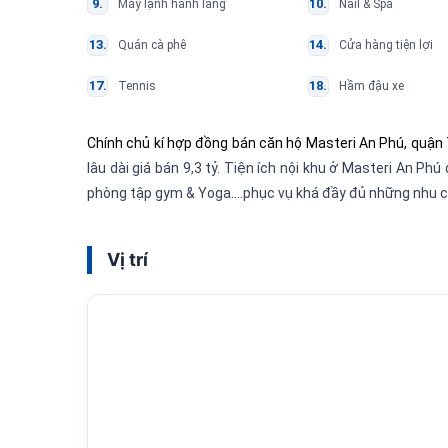
Máy lạnh hành lang
Nail & Spa
Quán cà phê
Cửa hàng tiện lợi
Tennis
Hầm đậu xe
Chính chủ kí hợp đồng bán căn hộ Masteri An Phú, quận
lâu dài giá bán 9,3 tỷ. Tiện ích nội khu ở Masteri An Phú
phòng tập gym & Yoga….phục vụ khá đầy đủ những nhu cầu 
Vị trí