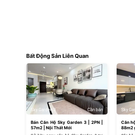
Bất Động Sản Liên Quan
180
Sky Garden 3
Cần bán
Sky Ga
Bán Căn Hộ Sky Garden 3 | 2PN |
Căn h
57m2 | Nội Thất Mới
88m2 g