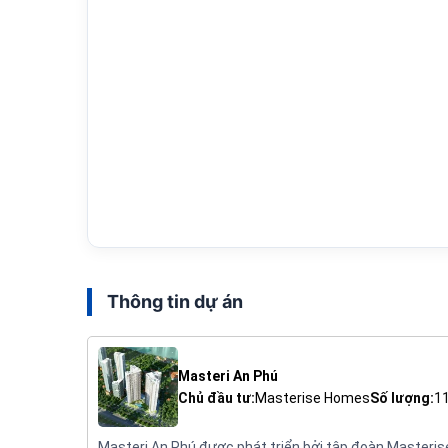
Thông tin dự án
Masteri An Phú
Chủ đầu tư:
Masterise Homes
Số lượng:
1
Masteri An Phú được phát triển bởi tập đoàn Masteris