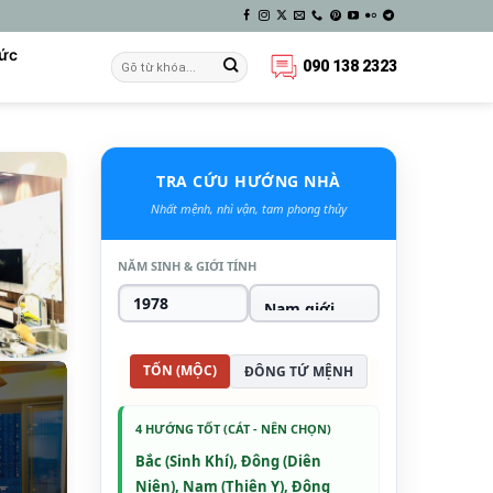
Tức
090 138 2323
TRA CỨU HƯỚNG NHÀ
Nhất mệnh, nhì vận, tam phong thủy
NĂM SINH & GIỚI TÍNH
TỐN (MỘC)
ĐÔNG TỨ MỆNH
4 HƯỚNG TỐT (CÁT - NÊN CHỌN)
Bắc (Sinh Khí), Đông (Diên
Niên), Nam (Thiên Y), Đông