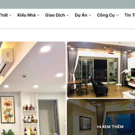
Thất
Kiểu Nhà
Giao Dịch
Dự Án
Công Cụ
Tin 
+6 XEM THÊM