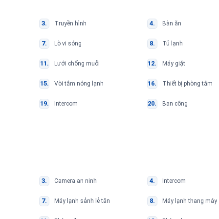
Truyền hình
Bàn ăn
Lò vi sóng
Tủ lạnh
Lưới chống muỗi
Máy giặt
Vòi tắm nóng lạnh
Thiết bị phòng tắm
Intercom
Ban công
Camera an ninh
Intercom
Máy lạnh sảnh lễ tân
Máy lạnh thang máy