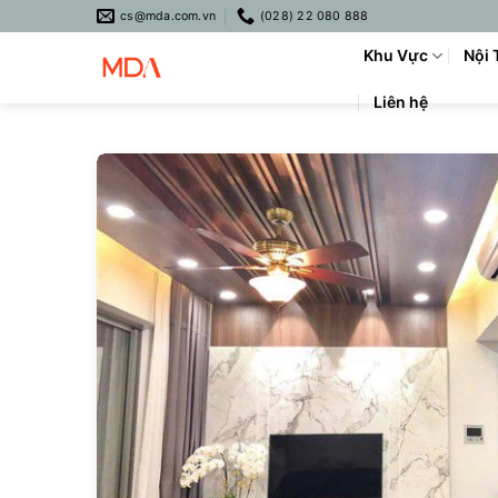
Skip
cs@mda.com.vn
(028) 22 080 888
to
Khu Vực
Nội 
content
Liên hệ