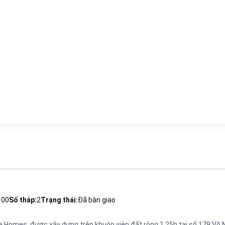
100
Số tháp:
2
Trạng thái:
Đã bàn giao
e Homes, được xây dựng trên khuôn viên đất rộng 1.25h tại số 179 Võ