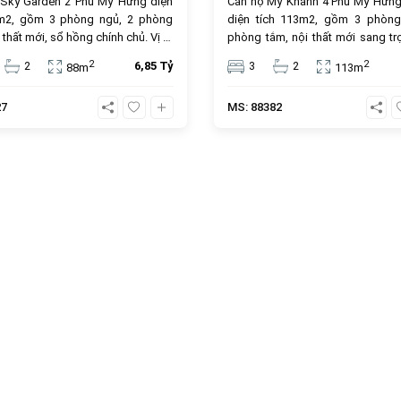
 Sky Garden 2 Phú Mỹ Hưng diện
Căn hộ Mỹ Khánh 4 Phú Mỹ Hưng
8m2, gồm 3 phòng ngủ, 2 phòng
diện tích 113m2, gồm 3 phòng
 thất mới, sổ hồng chính chủ. Vị trí
phòng tắm, nội thất mới sang tr
âm, tiện ích cao cấp, giá bán 6.85
sổ hồng sở hữu lâu dài, đây là lựa
2
2
2
6,85 Tỷ
3
2
88m
113m
, phù hợp để ở hoặc đầu tư.
tưởng cho an cư và đầu tư. Giá 
tỷ đồng, vị trí trung tâm, tiện ích đ
27
MS: 88382