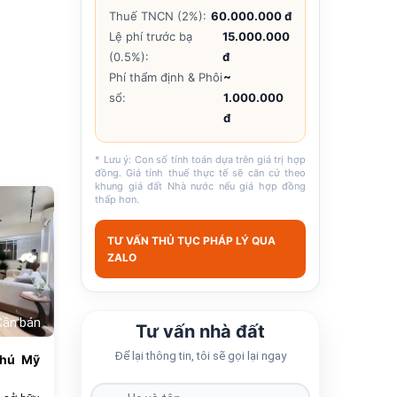
Thuế TNCN (2%):
60.000.000 đ
Lệ phí trước bạ
15.000.000
(0.5%):
đ
Phí thẩm định & Phôi
~
sổ:
1.000.000
đ
* Lưu ý: Con số tính toán dựa trên giá trị hợp
đồng. Giá tính thuế thực tế sẽ căn cứ theo
khung giá đất Nhà nước nếu giá hợp đồng
thấp hơn.
685
TƯ VẤN THỦ TỤC PHÁP LÝ QUA
ZALO
Cần bán
Tư vấn nhà đất
Để lại thông tin, tôi sẽ gọi lại ngay
Phú Mỹ