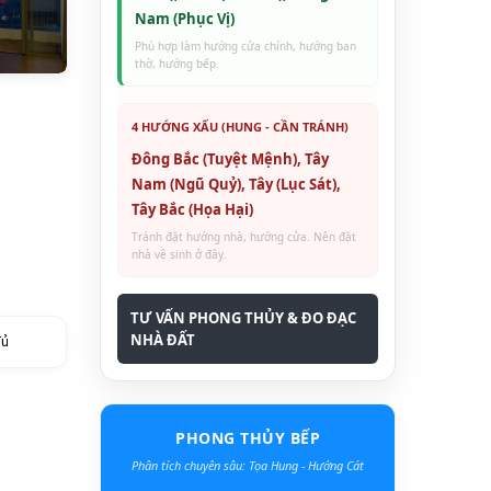
Nam (Phục Vị)
Phù hợp làm hướng cửa chính, hướng ban
thờ, hướng bếp.
4 HƯỚNG XẤU (HUNG - CẦN TRÁNH)
Đông Bắc (Tuyệt Mệnh), Tây
Nam (Ngũ Quỷ), Tây (Lục Sát),
Tây Bắc (Họa Hại)
Tránh đặt hướng nhà, hướng cửa. Nên đặt
nhà vệ sinh ở đây.
TƯ VẤN PHONG THỦY & ĐO ĐẠC
NHÀ ĐẤT
đủ
PHONG THỦY BẾP
Phân tích chuyên sâu: Tọa Hung - Hướng Cát