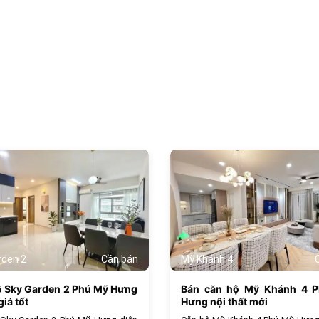
1069
rden 2
Cần bán
Mỹ Khánh 4
ộ Sky Garden 2 Phú Mỹ Hưng
Bán căn hộ Mỹ Khánh 4 
iá tốt
Hưng nội thất mới