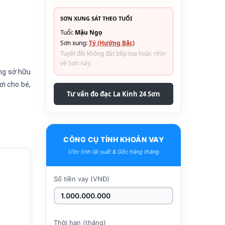
SƠN XUNG SÁT THEO TUỔI
Tuổi:
Mậu Ngọ
Sơn xung:
Tý (Hướng Bắc)
Tuyệt đối không đặt bếp tọa hoặc nhìn
về Sơn này.
ồng sở hữu
ơi cho bé,
Tư vấn đo đạc La Kinh 24 Sơn
CÔNG CỤ TÍNH KHOẢN VAY
Ước tính lãi suất & Gốc hàng tháng
Số tiền vay (VNĐ)
Thời hạn (tháng)