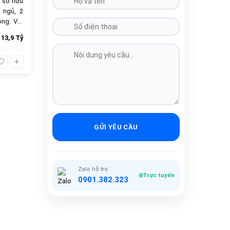
 sở hữu
 ngủ, 2
ọng. Với
 chọn lý
13,9 Tỷ
bán 13.9
ầy đủ.
GỬI YÊU CẦU
Zalo hỗ trợ
Trực tuyến
0901.382.323