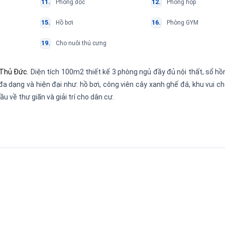
Phòng đọc
Phòng họp
Hồ bơi
Phòng GYM
Cho nuôi thú cưng
 Thủ Đức
. Diện tích 100m2 thiết kế 3 phòng ngủ đầy đủ nội thất, sổ h
 đa dạng và hiện đại như: hồ bơi, công viên cây xanh ghế đá, khu vui ch
về thư giãn và giải trí cho dân cư.