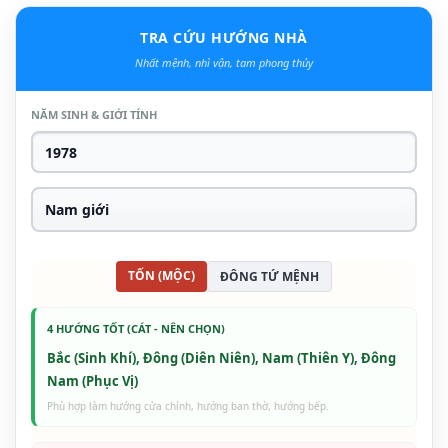
TRA CỨU HƯỚNG NHÀ
Nhất mệnh, nhì vận, tam phong thủy
NĂM SINH & GIỚI TÍNH
TỐN (MỘC)
ĐÔNG TỨ MỆNH
4 HƯỚNG TỐT (CÁT - NÊN CHỌN)
Bắc (Sinh Khí), Đông (Diên Niên), Nam (Thiên Y), Đông
Nam (Phục Vị)
Phù hợp làm hướng cửa chính, hướng ban thờ, hướng bếp.