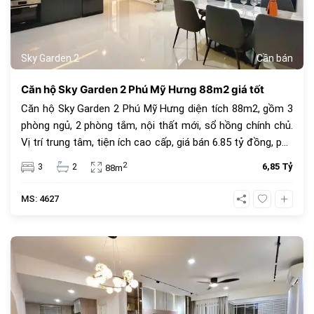
Sky Garden 2
Cần bán
Căn hộ Sky Garden 2 Phú Mỹ Hưng 88m2 giá tốt
Căn hộ Sky Garden 2 Phú Mỹ Hưng diện tích 88m2, gồm 3
phòng ngủ, 2 phòng tắm, nội thất mới, sổ hồng chính chủ.
Vị trí trung tâm, tiện ích cao cấp, giá bán 6.85 tỷ đồng, phù
hợp để ở hoặc đầu tư.
2
3
2
6,85 Tỷ
88m
MS: 4627
685