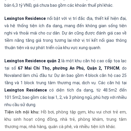
bán 6,3 tỷ VNĐ, giá chưa bao gồm các khoản thuế phí khác.
Lexington Residence
nổi bật với vị trí đắc địa, thiết kế hiện đại,
và hệ thống tiện ích đa dạng, mang đến không gian sống tiện
nghi và thoải mái cho cư dân.
Dự án cũng được đánh giá cao về
tiềm năng tăng giá trong tương lai nhờ vị trí kết nối giao thông
thuận tiện và sự phát triển của khu vực xung quanh.
Lexington Residence quận 2
là một khu căn hộ cao cấp tọa lạc
tại số
67 Mai Chí Thọ, phường An Phú, Quận 2, TP.HCM
, do
Novaland làm chủ đầu tư. Dự án bao gồm 4 block căn hộ cao 25
tầng và 1 block trung tâm thương mại, dịch vụ. Các căn hộ tại
Lexington Residence
có diện tích đa dạng, từ 48.5m2 đến
101.5m2, bao gồm các loại 1, 2, và 3 phòng ngủ, phù hợp với nhiều
nhu cầu sử dụng.
Tiện ích nội khu:
Hồ bơi, phòng tập gym, khu vui chơi trẻ em,
khu sinh hoạt cộng đồng, nhà trẻ, phòng khám, trung tâm
thương mại, nhà hàng, quán cà phê, và nhiều tiện ích khác.