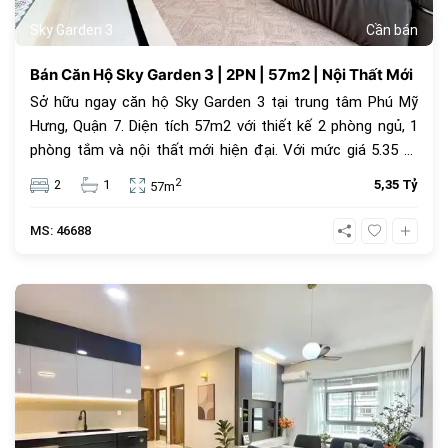
Sky Garden 3
Cần bán
Bán Căn Hộ Sky Garden 3 | 2PN | 57m2 | Nội Thất Mới
Sở hữu ngay căn hộ Sky Garden 3 tại trung tâm Phú Mỹ
Hưng, Quận 7. Diện tích 57m2 với thiết kế 2 phòng ngủ, 1
phòng tắm và nội thất mới hiện đại. Với mức giá 5.35 tỷ
đồng, đây là lựa chọn an cư lý tưởng hoặc đầu tư cho
2
2
1
5,35 Tỷ
57m
thuê sinh lời cao trong cộng đồng văn minh.
MS: 46688
1069