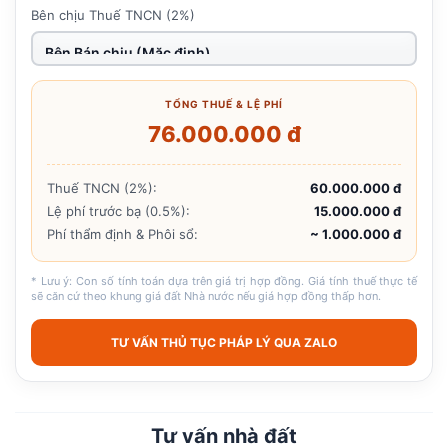
Bên chịu Thuế TNCN (2%)
TỔNG THUẾ & LỆ PHÍ
76.000.000 đ
Thuế TNCN (2%):
60.000.000 đ
Lệ phí trước bạ (0.5%):
15.000.000 đ
Phí thẩm định & Phôi sổ:
~ 1.000.000 đ
* Lưu ý: Con số tính toán dựa trên giá trị hợp đồng. Giá tính thuế thực tế
sẽ căn cứ theo khung giá đất Nhà nước nếu giá hợp đồng thấp hơn.
TƯ VẤN THỦ TỤC PHÁP LÝ QUA ZALO
Tư vấn nhà đất