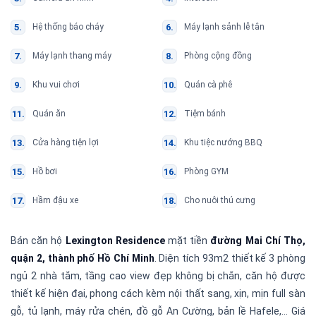
Hệ thống báo cháy
Máy lạnh sảnh lễ tân
Máy lạnh thang máy
Phòng cộng đồng
Khu vui chơi
Quán cà phê
Quán ăn
Tiệm bánh
Cửa hàng tiện lợi
Khu tiệc nướng BBQ
Hồ bơi
Phòng GYM
Hầm đậu xe
Cho nuôi thú cưng
Bán căn hộ
Lexington Residence
mặt tiền
đường Mai Chí Thọ,
quận 2, thành phố Hồ Chí Minh
. Diện tích 93m2 thiết kế 3 phòng
ngủ 2 nhà tắm, tầng cao view đẹp không bị chắn, căn hộ được
thiết kế hiện đại, phong cách kèm nội thất sang, xịn, mịn full sàn
gỗ, tủ lạnh, máy rửa chén, đồ gỗ An Cường, bản lề Hafele,… Giá