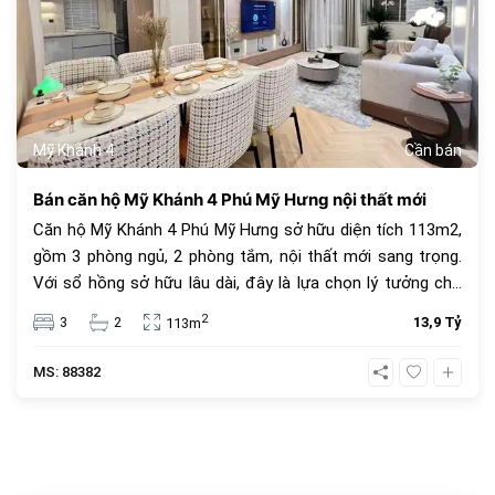
Mỹ Khánh 4
Cần bán
Bán căn hộ Mỹ Khánh 4 Phú Mỹ Hưng nội thất mới
Căn hộ Mỹ Khánh 4 Phú Mỹ Hưng sở hữu diện tích 113m2,
gồm 3 phòng ngủ, 2 phòng tắm, nội thất mới sang trọng.
Với sổ hồng sở hữu lâu dài, đây là lựa chọn lý tưởng cho
an cư và đầu tư. Giá bán 13.9 tỷ đồng, vị trí trung tâm, tiện
2
3
2
13,9 Tỷ
113m
ích đầy đủ.
MS: 88382