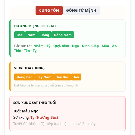
CUNG TỐN
ĐÔNG TỨ MỆNH
HƯỚNG MIỆNG BẾP (CÁT)
Bắc
Nam
Đông
Đông Nam
Các sơn tốt:
Nhâm - Tý - Quý, Bính - Ngọ - Đinh, Giáp - Mão - Ất,
Thìn - Tốn - Tỵ
VỊ TRÍ TỌA (HUNG)
Đông Bắc
Tây Nam
Tây Bắc
Tây
Đặt bếp đè lên cung xấu để trấn áp hung khí.
SƠN XUNG SÁT THEO TUỔI
Tuổi:
Mậu Ngọ
Sơn xung:
Tý (Hướng Bắc)
Tuyệt đối không đặt bếp tọa hoặc nhìn về Sơn này.