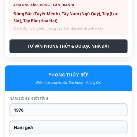
4 HƯỚNG XẤU (HUNG - CẦN TRÁNH)
Đông Bắc (Tuyệt Mệnh), Tây Nam (Ngũ Quỷ), Tây (Lục
Sát), Tây Bắc (Họa Hại)
Tránh đặt hướng nhà, hướng cửa. Nên đặt nhà vệ sinh ở đây.
TƯ VẤN PHONG THỦY & ĐO ĐẠC NHÀ ĐẤT
PHONG THỦY BẾP
Phân tích chuyên sâu: Tọa Hung - Hướng Cát
NĂM SINH & GIỚI TÍNH