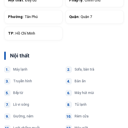
Nội thất:
Đầy đủ
Pháp lý:
Chính chủ
Phường:
Tân Phú
Quận:
Quận 7
TP:
Hồ Chí Minh
Nội thất
Máy lạnh
Sofa, bàn trà
Truyền hình
Bàn ăn
Bếp từ
Máy hút mùi
Lò vi sóng
Tủ lạnh
Giường, nệm
Rèm cửa