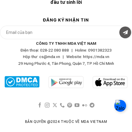
đầu tư sinh lời
ĐĂNG KÝ NHẬN TIN
CÔNG TY TNHH MDA VIỆT NAM
Điện thoại: 028-22 080 888 | Holine: 0901382323
Hộp thư: cs@mda.vn | W
ebsite: https://mda.vn
29 Hưng Phước 4, Tân Phong, Quận 7, TP. Hồ Chí Minh
BẢN QUYỀN @2024 THUỘC VỀ MDA VIETNAM