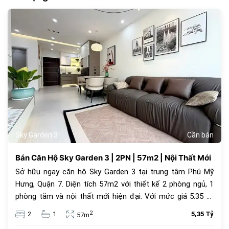
178
Sky Garden 3
Cần bán
Bán Căn Hộ Sky Garden 3 | 2PN | 57m2 | Nội Thất Mới
Sở hữu ngay căn hộ Sky Garden 3 tại trung tâm Phú Mỹ
Hưng, Quận 7. Diện tích 57m2 với thiết kế 2 phòng ngủ, 1
phòng tắm và nội thất mới hiện đại. Với mức giá 5.35 tỷ
đồng, đây là lựa chọn an cư lý tưởng hoặc đầu tư cho
2
2
1
5,35 Tỷ
57m
thuê sinh lời cao trong cộng đồng văn minh.