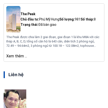
The Peak
Chủ đầu tư:
Phú Mỹ Hưng
Số lượng:
981
Số tháp:
8
Trạng thái:
Đã bàn giao
The Peak được chia làm 2 giai đoạn, giai đoạn 1 là khu M8A với các
tháp A, B, C, D, tổng số căn hộ là 643 căn, diện tích 2 phòng ngủ,
72.49 – 94.64m2, 3 phòng ngủ từ 100.18 – 122.08m2, tophouse
161.92 – 292.19m2, shophouse 55 căn, tầng 1 và 2: 29 căn, diện tích
từ 84.63 – 182.62m2, tầng 3 26 căn, diện tích từ 70.22 – 121.74m2.
Xem thêm ...
Liên hệ