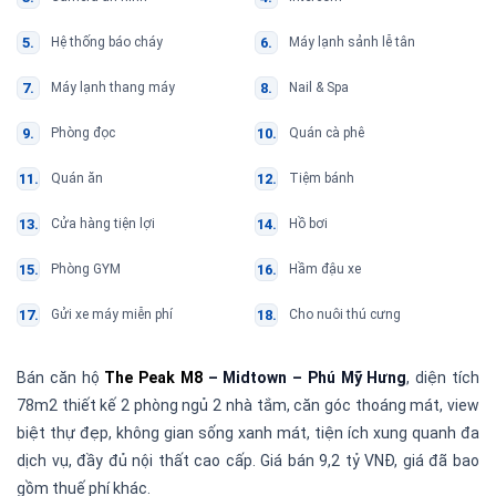
Hệ thống báo cháy
Máy lạnh sảnh lễ tân
Máy lạnh thang máy
Nail & Spa
Phòng đọc
Quán cà phê
Quán ăn
Tiệm bánh
Cửa hàng tiện lợi
Hồ bơi
Phòng GYM
Hầm đậu xe
Gửi xe máy miễn phí
Cho nuôi thú cưng
Bán căn hộ
The Peak M8
– Midtown – Phú Mỹ Hưng
, diện tích
78m2 thiết kế 2 phòng ngủ 2 nhà tắm, căn góc thoáng mát, view
biệt thự đẹp, không gian sống xanh mát, tiện ích xung quanh đa
dịch vụ, đầy đủ nội thất cao cấp. Giá bán 9,2 tỷ VNĐ, giá đã bao
gồm thuế phí khác.