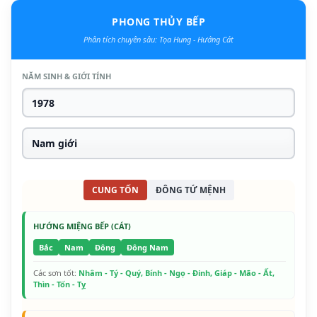
PHONG THỦY BẾP
Phân tích chuyên sâu: Tọa Hung - Hướng Cát
NĂM SINH & GIỚI TÍNH
CUNG TỐN
ĐÔNG TỨ MỆNH
HƯỚNG MIỆNG BẾP (CÁT)
Bắc
Nam
Đông
Đông Nam
Các sơn tốt:
Nhâm - Tý - Quý, Bính - Ngọ - Đinh, Giáp - Mão - Ất,
Thìn - Tốn - Tỵ