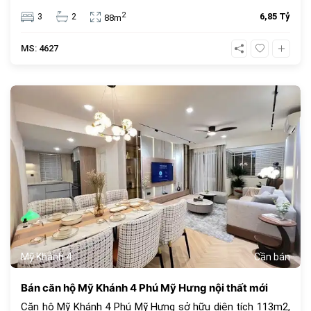
hợp để ở hoặc đầu tư.
2
3
2
6,85 Tỷ
88m
MS: 4627
682
Mỹ Khánh 4
Cần bán
Bán căn hộ Mỹ Khánh 4 Phú Mỹ Hưng nội thất mới
Căn hộ Mỹ Khánh 4 Phú Mỹ Hưng sở hữu diện tích 113m2,