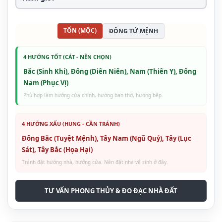
TỐN (MỘC)
ĐÔNG TỨ MỆNH
4 HƯỚNG TỐT (CÁT - NÊN CHỌN)
Bắc (Sinh Khí), Đông (Diên Niên), Nam (Thiên Y), Đông
Nam (Phục Vị)
Phù hợp làm hướng cửa chính, hướng ban thờ, hướng bếp.
4 HƯỚNG XẤU (HUNG - CẦN TRÁNH)
Đông Bắc (Tuyệt Mệnh), Tây Nam (Ngũ Quỷ), Tây (Lục
Sát), Tây Bắc (Họa Hại)
Tránh đặt hướng nhà, hướng cửa. Nên đặt nhà vệ sinh ở đây.
TƯ VẤN PHONG THỦY & ĐO ĐẠC NHÀ ĐẤT