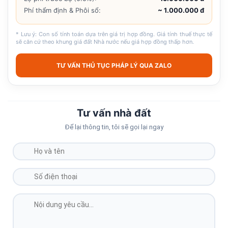
Phí thẩm định & Phôi sổ:
~ 1.000.000 đ
* Lưu ý: Con số tính toán dựa trên giá trị hợp đồng. Giá tính thuế thực tế
sẽ căn cứ theo khung giá đất Nhà nước nếu giá hợp đồng thấp hơn.
TƯ VẤN THỦ TỤC PHÁP LÝ QUA ZALO
Tư vấn nhà đất
Để lại thông tin, tôi sẽ gọi lại ngay