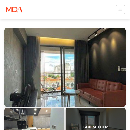
Skip
to
content
+4 XEM THÊM