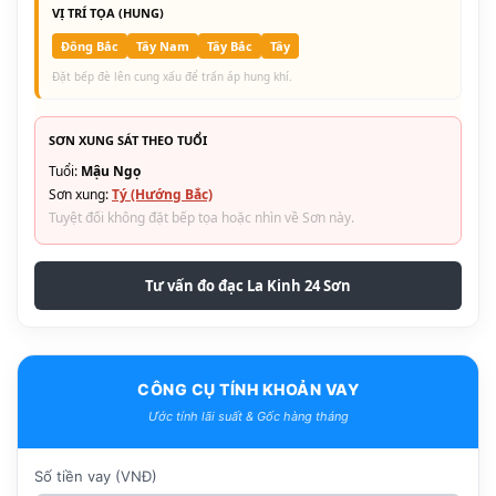
VỊ TRÍ TỌA (HUNG)
Đông Bắc
Tây Nam
Tây Bắc
Tây
Đặt bếp đè lên cung xấu để trấn áp hung khí.
SƠN XUNG SÁT THEO TUỔI
Tuổi:
Mậu Ngọ
Sơn xung:
Tý (Hướng Bắc)
Tuyệt đối không đặt bếp tọa hoặc nhìn về Sơn này.
Tư vấn đo đạc La Kinh 24 Sơn
CÔNG CỤ TÍNH KHOẢN VAY
Ước tính lãi suất & Gốc hàng tháng
Số tiền vay (VNĐ)