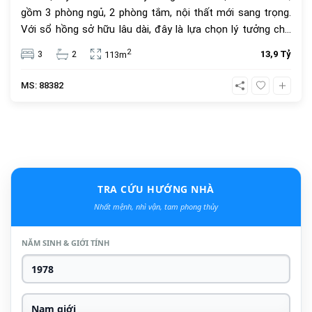
gồm 3 phòng ngủ, 2 phòng tắm, nội thất mới sang trọng.
Với sổ hồng sở hữu lâu dài, đây là lựa chọn lý tưởng cho
an cư và đầu tư. Giá bán 13.9 tỷ đồng, vị trí trung tâm, tiện
2
3
2
13,9 Tỷ
113m
ích đầy đủ.
MS: 88382
TRA CỨU HƯỚNG NHÀ
Nhất mệnh, nhì vận, tam phong thủy
NĂM SINH & GIỚI TÍNH