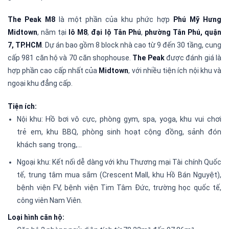
The Peak M8
là một phần của khu phức hợp
Phú Mỹ Hưng
Midtown
, nằm tại
lô M8
,
đại lộ Tân Phú
,
phường Tân Phú, quận
7, TP.HCM
. Dự án bao gồm 8 block nhà cao từ 9 đến 30 tầng, cung
cấp 981 căn hộ và 70 căn shophouse.
The Peak
được đánh giá là
hợp phần cao cấp nhất của
Midtown
, với nhiều tiện ích nội khu và
ngoại khu đẳng cấp.
Tiện ích:
Nội khu:
Hồ bơi vô cực, phòng gym, spa, yoga, khu vui chơi
trẻ em, khu BBQ, phòng sinh hoạt cộng đồng, sảnh đón
khách sang trọng,…
Ngoại khu: Kết nối dễ dàng với khu Thương mại Tài chính Quốc
tế, trung tâm mua sắm (Crescent Mall, khu Hồ Bán Nguyệt),
bệnh viện FV, bệnh viện Tim Tâm Đức, trường học quốc tế,
công viên Nam Viên.
Loại hình căn hộ: