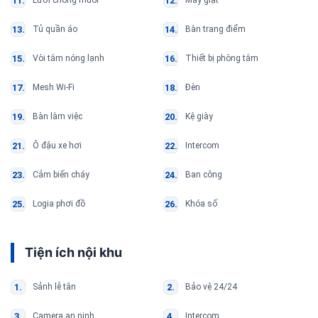
Lưới chống muỗi
Máy giặt
Tủ quần áo
Bàn trang điểm
Vòi tắm nóng lạnh
Thiết bị phòng tắm
Mesh Wi-Fi
Đèn
Bàn làm việc
Kệ giày
Ô đậu xe hơi
Intercom
Cảm biến cháy
Ban công
Logia phơi đồ
Khóa số
Tiện ích nội khu
Sảnh lễ tân
Bảo vệ 24/24
Camera an ninh
Intercom